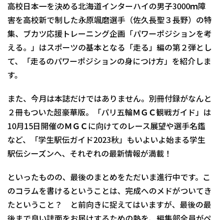
高校日本一を決める北海道インターハイの男子3000ｍ障
害を高校新で制した永原颯磨選手（佐久長聖３長野）の特
集、ブカツ応援トレーニング企画「パワーポジションを考
える。」はスポーツの基本となる「走る」編の第２弾とし
て、「走るのパワーポジションの身につけ方」を紹介しま
す。
また、今月は本誌だけではありません。別冊付録がなんと
２冊もついた超豪華版。「パリ五輪ＭＧＣ観戦ガイド」は
10月15日開催のＭＧＣに向けてのレース展望や選手名鑑
など、「学生駅伝ガイド2023秋」もいよいよ始まる学生
駅伝シーズンへ、それぞれの最新情報が満載！
といったものの、最後のまとめをただいま進行中です。こ
のコラムを書けるということは、完成へのメドがついてき
たということ？ と前向きに捉えてはいますが、最後の最
後まで良い誌面をお届けするための熱を、編集部全員がペ