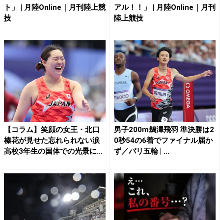
ト」 | 月陸Online｜月刊陸上競
アル！！」 | 月陸Online｜月刊
技
陸上競技
【コラム】笑顔の女王・北口
男子200m鵜澤飛羽 準決勝は2
榛花が見せた忘れられない涙
0秒54の6着でファイナル届か
高校3年生の国体での光景に...
ず／パリ五輪 | ...