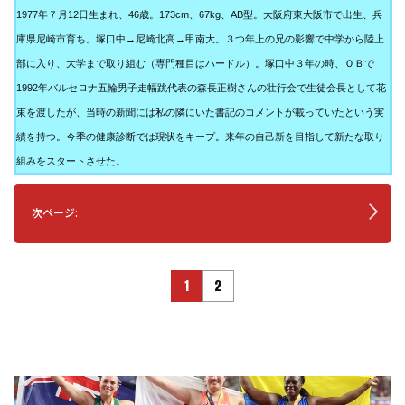
1977年７月12日生まれ、46歳。173cm、67kg、AB型。大阪府東大阪市で出生、兵
庫県尼崎市育ち。塚口中→尼崎北高→甲南大。３つ年上の兄の影響で中学から陸上
部に入り、大学まで取り組む（専門種目はハードル）。塚口中３年の時、ＯＢで
1992年バルセロナ五輪男子走幅跳代表の森長正樹さんの壮行会で生徒会長として花
束を渡したが、当時の新聞には私の隣にいた書記のコメントが載っていたという実
績を持つ。今季の健康診断では現状をキープ。来年の自己新を目指して新たな取り
組みをスタートさせた。
次ページ:
1
2