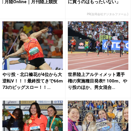
| 月陸Online｜月刊陸上競技
に買うのはもったいない」
PR(合同会社デジタルファーム )
やり投・北口榛花が4位から大
世界陸上アルティメット選手
逆転V！！！最終投てきで66m
権の実施種目発表!! 100m、や
73のビッグスロー！！...
り投のほか、男女混合...