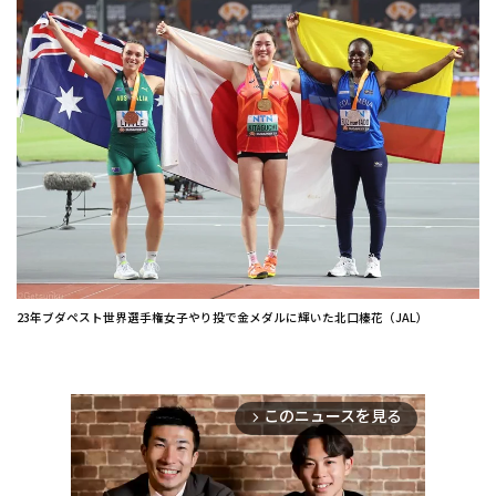
23年ブダペスト世界選手権女子やり投で金メダルに輝いた北口榛花（JAL）
このニュースを見る
arrow_forward_ios