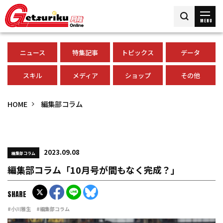
MENU
ニュース
特集記事
トピックス
データ
スキル
メディア
ショップ
その他
HOME
編集部コラム
2023.09.08
編集部コラム
編集部コラム「10月号が間もなく完成？」
SHARE
#小川雅生
#編集部コラム