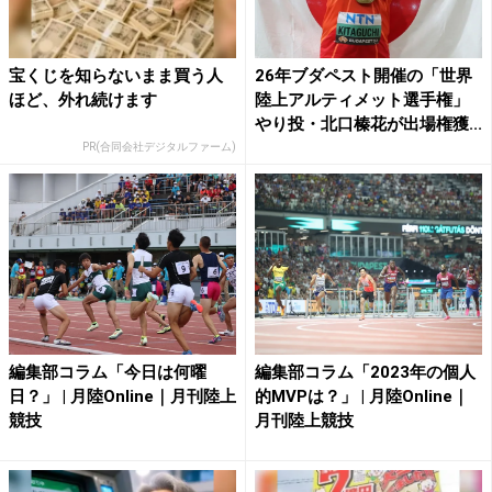
宝くじを知らないまま買う人
26年ブダペスト開催の「世界
ほど、外れ続けます
陸上アルティメット選手権」
やり投・北口榛花が出場権獲...
PR(合同会社デジタルファーム)
編集部コラム「今日は何曜
編集部コラム「2023年の個人
日？」 | 月陸Online｜月刊陸上
的MVPは？」 | 月陸Online｜
競技
月刊陸上競技