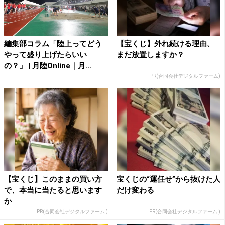
編集部コラム「陸上ってどう
【宝くじ】外れ続ける理由、
やって盛り上げたらいい
まだ放置しますか？
の？」 | 月陸Online｜月...
PR(合同会社デジタルファーム)
【宝くじ】このままの買い方
宝くじの“運任せ”から抜けた人
で、本当に当たると思います
だけ変わる
か
PR(合同会社デジタルファーム )
PR(合同会社デジタルファーム )