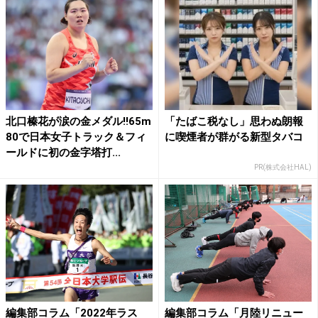
北口榛花が涙の金メダル!!65m
「たばこ税なし」思わぬ朗報
80で日本女子トラック＆フィ
に喫煙者が群がる新型タバコ
ールドに初の金字塔打...
PR(株式会社HAL)
編集部コラム「2022年ラス
編集部コラム「月陸リニュー