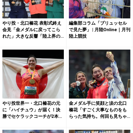
やり投・北口榛花 表彰式終え
編集部コラム「ブリュッセル
会見「金メダルに戻ってこら
で見た夢」 | 月陸Online｜月刊
れた」大きな反響「陸上界の...
陸上競技
やり投世界一・北口榛花の元
金メダル手に笑顔と涙の北口
に「ハイチュウ」が届く！決
榛花「すごく大事なものをも
勝でセケラックコーチが2本
らった気持ち。何回も見ちゃ
完...
う...