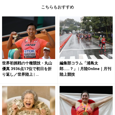
こちらもおすすめ
世界初挑戦の十種競技・丸山
編集部コラム「浦島太
優真 3936点17位で初日を折
郎……？」 | 月陸Online｜月刊
り返し／世界陸上 | ...
陸上競技