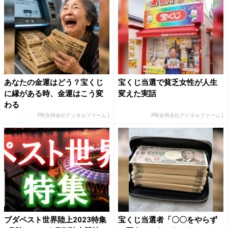
あなたの金運はどう？宝くじ
宝くじ当選で貧乏女性が人生
に縁がある時、金運はこう変
変えた実話
わる
PR(合同会社デジタルファーム )
PR(合同会社デジタルファーム )
ブダペスト世界陸上2023特集
宝くじ当選者「〇〇をやらず