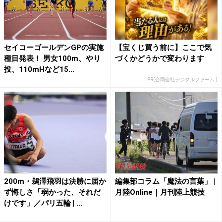
セイコーゴールデンGPの実施
【宝くじ買う前に】ここで気
種目発表！ 男女100m、やり
づくかどうかで変わります
投、110mHなど15...
PR(合同会社デジタルファーム )
200m・鵜澤飛羽は決勝に届か
編集部コラム「魔法の言葉」 |
ず悔しさ「弱かった、それだ
月陸Online｜月刊陸上競技
けです」／パリ五輪 | ...