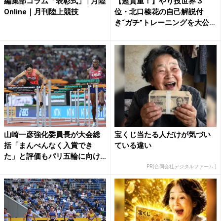
編集部コラム「表彰式」 | 月陸
【超貴重！】やり投世界３
Online｜月刊陸上競技
位・北口榛花の自己解説付
き“ガチ”トレーニングを大公開
...
山崎一彦強化委員長が大会総
宝くじ当たる人だけが気づい
括「まんべんなく入賞でき
ている違い
た」と評価もパリ五輪に向け
「も...
PR(合同会社デジタルファーム )