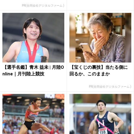
PR(合同会社デジタルファーム )
【選手名鑑】青木 益未 | 月陸O
【宝くじの裏技】当たる側に
nline｜月刊陸上競技
回るか、このままか
PR(合同会社デジタルファーム )