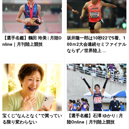
【選手名鑑】鶴田 玲美 | 月陸O
坂井隆一郎は10秒22で5着、1
nline｜月刊陸上競技
00ｍ2大会連続セミファイナル
ならず／世界陸上 ...
宝くじ“なんとなく”で買ってい
【選手名鑑】石澤 ゆかり | 月
る限り変わらない
陸Online｜月刊陸上競技