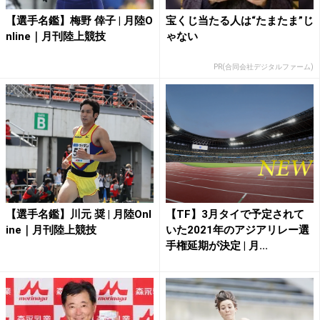
【選手名鑑】梅野 倖子 | 月陸O
宝くじ当たる人は“たまたま”じ
nline｜月刊陸上競技
ゃない
PR(合同会社デジタルファーム)
【選手名鑑】川元 奨 | 月陸Onl
【TF】3月タイで予定されて
ine｜月刊陸上競技
いた2021年のアジアリレー選
手権延期が決定 | 月...