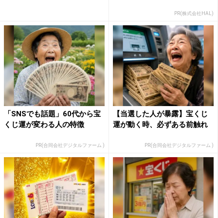
PR(株式会社HAL)
「SNSでも話題」60代から宝
【当選した人が暴露】宝くじ
くじ運が変わる人の特徴
運が動く時、必ずある前触れ
PR(合同会社デジタルファーム )
PR(合同会社デジタルファーム )