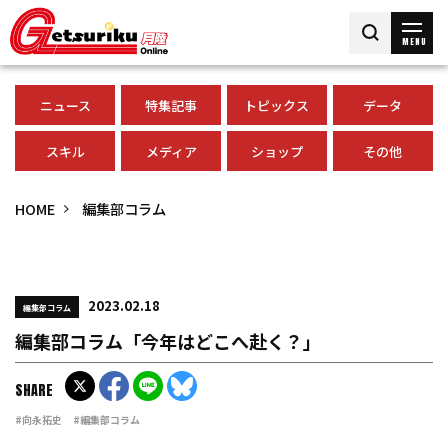
MENU
ニュース
特集記事
トピックス
データ
スキル
メディア
ショップ
その他
HOME
編集部コラム
2023.02.18
編集部コラム
編集部コラム「今年はどこへ赴く？」
SHARE
#向永拓史
#編集部コラム