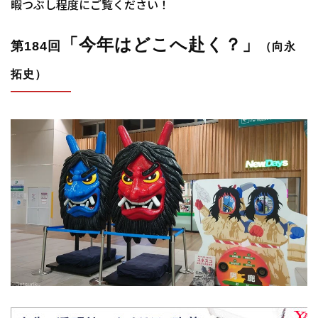
暇つぶし程度にご覧ください！
「今年はどこへ赴く？
」
第184回
（向永
拓史）