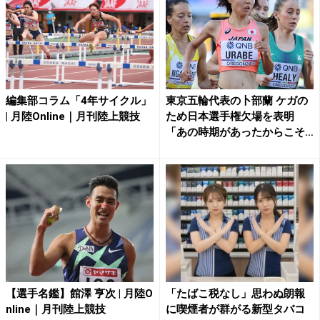
編集部コラム「4年サイクル」
東京五輪代表の卜部蘭 ケガの
| 月陸Online｜月刊陸上競技
ため日本選手権欠場を表明
「あの時期があったからこそ
と...
【選手名鑑】館澤 亨次 | 月陸O
「たばこ税なし」思わぬ朗報
nline｜月刊陸上競技
に喫煙者が群がる新型タバコ