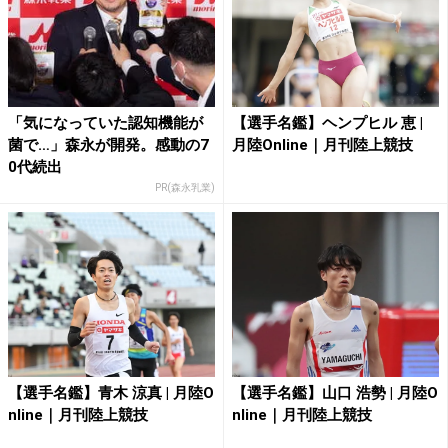
「気になっていた認知機能が
【選手名鑑】ヘンプヒル 恵 |
菌で…」森永が開発。感動の7
月陸Online｜月刊陸上競技
0代続出
PR(森永乳業)
【選手名鑑】青木 涼真 | 月陸O
【選手名鑑】山口 浩勢 | 月陸O
nline｜月刊陸上競技
nline｜月刊陸上競技