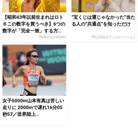
【昭和43年以前生まれはロト
“宝くじは運じゃなかった”当た
６この数字を買うべき】6つの
る人の“共通点”を知っただけ
数字が「完全一致」する方...
PR(株式会社MURA)
PR(合同会社デジタルファーム )
女子5000m山本有真は苦しい
走りに 2000mで遅れ16分05
秒57／世界陸上...