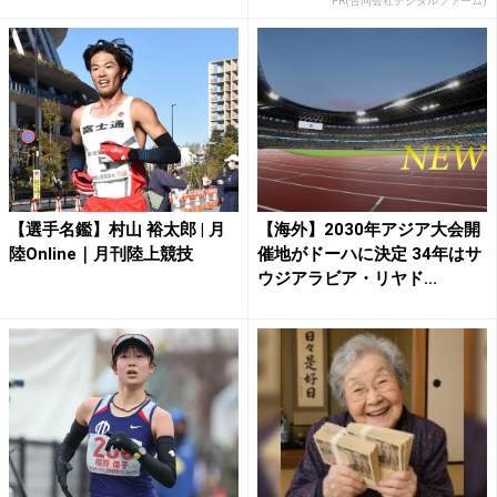
PR(合同会社デジタルファーム)
【選手名鑑】村山 裕太郎 | 月
【海外】2030年アジア大会開
陸Online｜月刊陸上競技
催地がドーハに決定 34年はサ
ウジアラビア・リヤド...