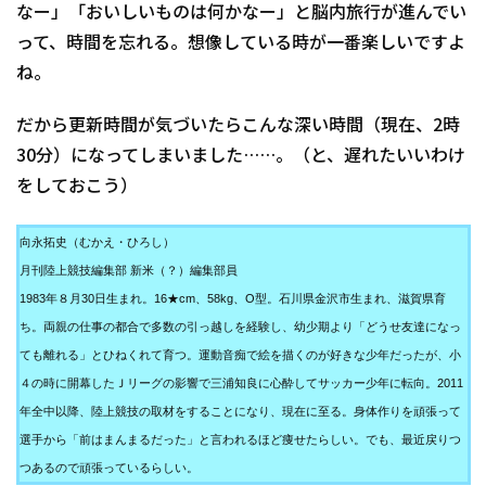
なー」「おいしいものは何かなー」と脳内旅行が進んでい
って、時間を忘れる。想像している時が一番楽しいですよ
ね。
だから更新時間が気づいたらこんな深い時間（現在、2時
30分）になってしまいました……。（と、遅れたいいわけ
をしておこう）
向永拓史（むかえ・ひろし）
月刊陸上競技編集部 新米（？）編集部員
1983年８月30日生まれ。16★cm、58kg、O型。石川県金沢市生まれ、滋賀県育
ち。両親の仕事の都合で多数の引っ越しを経験し、幼少期より「どうせ友達になっ
ても離れる」とひねくれて育つ。運動音痴で絵を描くのが好きな少年だったが、小
４の時に開幕したＪリーグの影響で三浦知良に心酔してサッカー少年に転向。2011
年全中以降、陸上競技の取材をすることになり、現在に至る。身体作りを頑張って
選手から「前はまんまるだった」と言われるほど痩せたらしい。でも、最近戻りつ
つあるので頑張っているらしい。