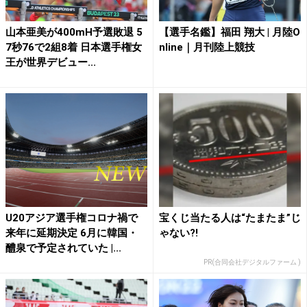
山本亜美が400mH予選敗退 5
【選手名鑑】福田 翔大 | 月陸O
7秒76で2組8着 日本選手権女
nline｜月刊陸上競技
王が世界デビュー...
U20アジア選手権コロナ禍で
宝くじ当たる人は“たまたま”じ
来年に延期決定 6月に韓国・
ゃない?!
醴泉で予定されていた |...
PR(合同会社デジタルファーム )