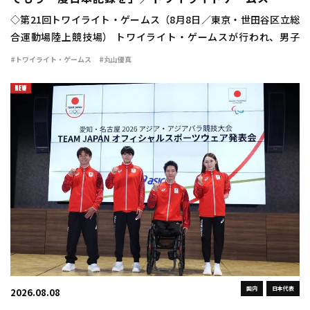
◇第21回トワイライト・ゲームス（8月8日／東京・世田谷区立総
合運動場陸上競技場） トワイライト・ゲームスが行われ、男子
110mハードルに十種競技日本記録保持者の丸山優真（住友電工）
#トワイライト・ゲームス
#丸山優真
が出場。13秒84（＋1.4）の自己新 […]
国内
日本代表
2026.08.08