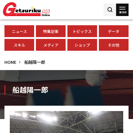
MENU
ニュース
特集記事
トピックス
データ
スキル
メディア
ショップ
その他
HOME
船越陽一郎
船越陽一郎