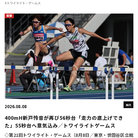
大） 10秒24（＋1.8） 400m 豊田兼（トヨタ自動車） 46秒
#トワイライト・ゲームス
48 800m 宮下颯 […]
国内
2026.08.08
400mH新戸怜音が再び56秒台「走力の底上げでき
た」55秒台へ意気込み／トワイライトゲームス
◇第21回トワイライト・ゲームス（8月8日／東京・世田谷区立総