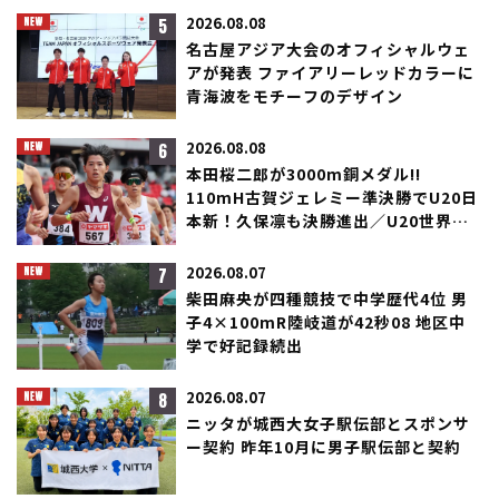
5
2026.08.08
名古屋アジア大会のオフィシャルウェ
アが発表 ファイアリーレッドカラーに
青海波をモチーフのデザイン
6
2026.08.08
本田桜二郎が3000m銅メダル!!
110mH古賀ジェレミー準決勝でU20日
本新！久保凛も決勝進出／U20世界選
手権
7
2026.08.07
柴田麻央が四種競技で中学歴代4位 男
子4×100mR陸岐道が42秒08 地区中
学で好記録続出
8
2026.08.07
ニッタが城西大女子駅伝部とスポンサ
ー契約 昨年10月に男子駅伝部と契約