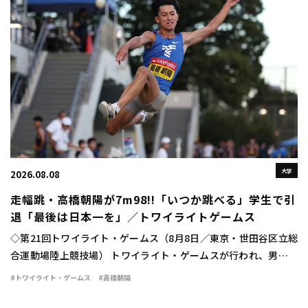
大学
2026.08.08
走幅跳・高橋朝陽が7m98!!「いつか跳べる」学生で引
退「最後は日本一を」／トワイライトゲームス
◇第21回トワイライト・ゲームス（8月8日／東京・世田谷区立総
合運動場陸上競技場） トワイライト・ゲームスが行われ、男子走
幅跳は高橋朝陽（東海大）が7m98（＋0.3）の大ジャンプを見せ
#トワイライト・ゲームス
#高橋朝陽
て優勝した。 勝負の6回目。高橋は […]