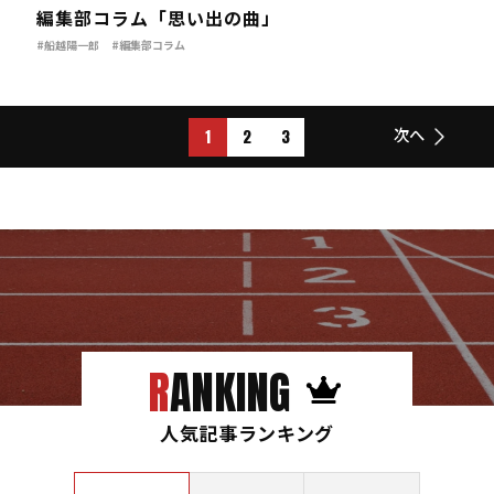
編集部コラム「思い出の曲」
#船越陽一郎
#編集部コラム
1
2
3
次へ
RANKING
人気記事ランキング