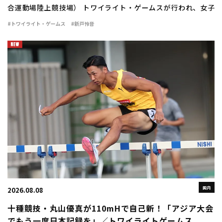
合運動場陸上競技場） トワイライト・ゲームスが行われ、女子
400mハードルは新戸怜音（VIDA）が56秒75の自己新で優勝し
#トワイライト・ゲームス
#新戸怜音
た。 日本選手権の予選で56秒94 […]
国内
2026.08.08
十種競技・丸山優真が110mHで自己新！「アジア大会
でもう一度日本記録を」／トワイライトゲームス