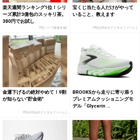
楽天週間ランキング1位！シリ
宝くじ当たる人だけがやって
ーズ累計3億包のスッキリ茶。
いること、教えます
380円でお試し
PR(ハーブ健康本舗)
PR(合同会社デジタルファーム )
金運下げるの絶対やめて！9割
BROOKSから走りに寄り添う
が知らない“貯金術”
プレミアムクッショニングモ
デル「Glycerin ...
PR(合同会社デジタルファーム )