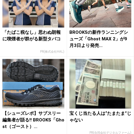
「たばこ税なし」思わぬ朗報
BROOKSの新作ランニングシ
に喫煙者が群がる新型タバコ
ューズ「Ghost MAX 2」が9
月3日より発売...
PR(株式会社HAL)
【シューズレポ】サブスリー
宝くじ当たる人は“たまたま”じ
編集者が語る!! BROOKS「Gho
ゃない
st（ゴースト）...
PR(合同会社デジタルファーム)