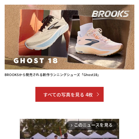
BROOKSから発売される新作ランニングシューズ「Ghost18」
すべての写真を見る 4枚
このニュースを見る
arrow_forward_ios