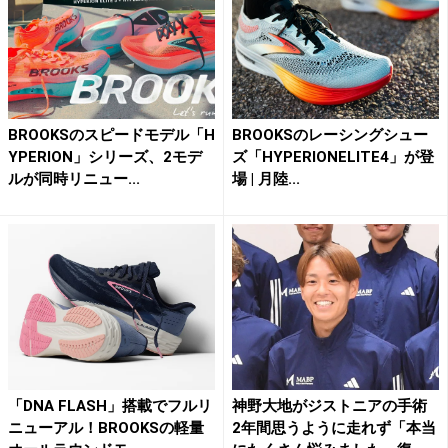
BROOKSのスピードモデル「H
BROOKSのレーシングシュー
YPERION」シリーズ、2モデ
ズ「HYPERIONELITE4」が登
ルが同時リニュー...
場 | 月陸...
「DNA FLASH」搭載でフルリ
神野大地がジストニアの手術
ニューアル！BROOKSの軽量
2年間思うように走れず「本当