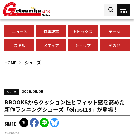
MENU
ニュース
特集記事
トピックス
データ
スキル
メディア
ショップ
その他
HOME
シューズ
2026.06.09
シューズ
BROOKSからクッション性とフィット感を高めた
新作ランニングシューズ「Ghost18」が登場！
SHARE
#BROOKS