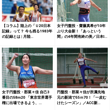
【コラム】陸上の「Ｕ20日本
女子円盤投・齋藤真希が10年
記録」って？ 今も残る1983年
ぶり大会新！「あっという
の記録とは | 月陸...
間」の4年間有終の美／日本I...
女子円盤投・郡菜々佳 自己3
円盤投・郡菜々佳が所属先地
番目の58m20 「東京世界選手
元の新潟で55ｍ70！「一皮む
権に出場できるよう、...
けたシーズン」／ACC新...