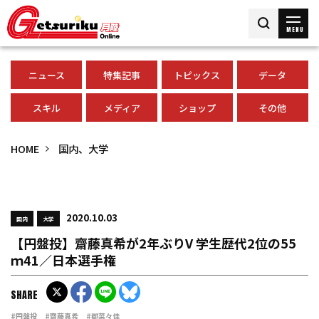
MENU
ニュース
特集記事
トピックス
データ
スキル
メディア
ショップ
その他
HOME
国内、大学
2020.10.03
国内
大学
【円盤投】齋藤真希が2年ぶりV 学生歴代2位の55
ｍ41／日本選手権
SHARE
#円盤投
#齋藤真希
#郡菜々佳