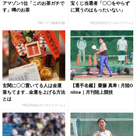
アマゾン1位「このお茶ガチで
宝くじ当選者「〇〇をやらず
す」噂のお茶
に買うのはもったいない」
PR(ハーブ健康本舗)
PR(合同会社デジタルファーム )
玄関に〇〇置いてる人は金運
【選手名鑑】齋藤 真希 | 月陸O
落ちてます…金運を上げる方法
nline｜月刊陸上競技
とは
PR(合同会社デジタルファーム )