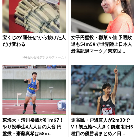
宝くじの“運任せ”から抜けた人
女子円盤投・郡菜々佳 予選敗
だけ変わる
退も54m59で世界陸上日本人
最高記録マーク／東京世...
PR(合同会社デジタルファーム )
東海大・清川裕哉が81m67！
走高跳・戸邉直人が2ｍ30で
やり投学生4人人目の大台 円
V！初五輪へ大きく前進 初日5
盤投・齋藤真希は58m...
種目の優勝者まとめ／日...