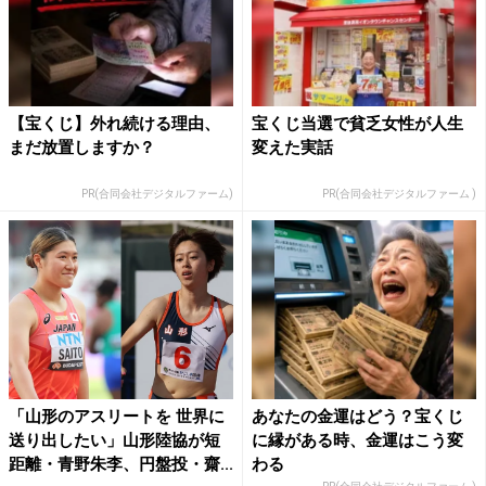
【宝くじ】外れ続ける理由、
宝くじ当選で貧乏女性が人生
まだ放置しますか？
変えた実話
PR(合同会社デジタルファーム)
PR(合同会社デジタルファーム )
「山形のアスリートを 世界に
あなたの金運はどう？宝くじ
送り出したい」山形陸協が短
に縁がある時、金運はこう変
距離・青野朱李、円盤投・齋...
わる