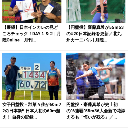
【展望】日本インカレの見ど
【円盤投】齋藤真希が55ｍ53
ころチェック！DAY１＆２ | 月
のU20日本記録を更新／北九
陸Online｜月刊...
州カーニバル | 月陸...
女子円盤投・郡菜々佳が60m7
円盤投・齋藤真希が史上初
2の日本新!! 日本人初の60m超
の“6連覇”55m36大会新で花添
え！ 自身の記録...
えるも「悔いが残る」／...