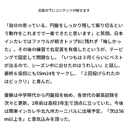
広告の下にコンテンツが続きます
「自分の思っている、円盤をしっかり残して振り切るとい
う動作をこれまでで一番できたと思います」と笑顔。日本
インカレではファウルが続きトップ8に残れず「悔しかっ
た」。その後の練習で右足首を負傷したというが、テーピ
ングで固定して問題なし。「いつもは３月くらいにベスト
が出るので、シーズン中に出せたのはうれしい」と話し、
最終６投目にも55ｍ24をマークし、「２回投げられたの
はビックリ」と喜んだ。
齋藤は中学時代から円盤投を始め、各世代の最高記録を
次々と更新。2年前は高校3年生で頂点に立っていた。今後
は関東インカレや北九州カーニバルに出場予定。「次は56
ｍ以上を」と意気込みを語った。