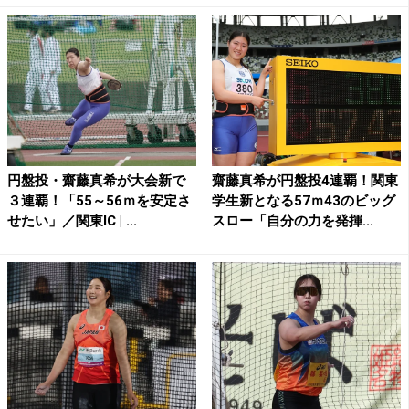
円盤投・齋藤真希が大会新で
齋藤真希が円盤投4連覇！関東
３連覇！「55～56ｍを安定さ
学生新となる57ｍ43のビッグ
せたい」／関東IC | ...
スロー「自分の力を発揮...