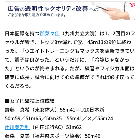
日本記録を持つ
郡菜々佳
（九州共立大院）は1、2回目のフ
ァウルが響き、トップ8か漏れて涙。45ｍ13の9位に終わ
った。「ウエイトトレーニングもマックスを更新できてい
て、調子は良かった」というだけに、「冷静じゃなかっ
た」というのが悔やまれる。だが、練習やフィジカル面は
確実に成長。試合に向けて心の準備ができれば必ず戻って
くるだろう。
■女子円盤投上位成績
齋藤 真希（東女体大）55m41＝U20日本新
50m59／51m65／50m35／55m41／×／55m24
辻川美乃利
（内田洋行AC）51m62
藤森 夏美（福井県スポーツ協会）50m46