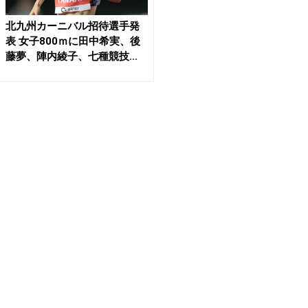
北九州カーニバル招待選手発
表 女子800ｍに田中希実、後
藤夢、陣内綾子、七種競技...