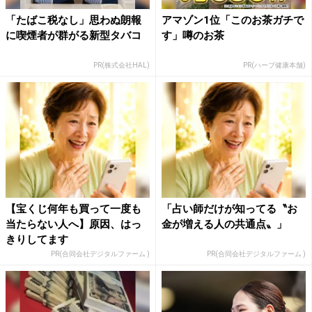
「たばこ税なし」思わぬ朗報
アマゾン1位「このお茶ガチで
に喫煙者が群がる新型タバコ
す」噂のお茶
PR(株式会社HAL)
PR(ハーブ健康本舗)
【宝くじ何年も買って一度も
「占い師だけが知ってる〝お
当たらない人へ】原因、はっ
金が増える人の共通点〟」
きりしてます
PR(合同会社デジタルファーム )
PR(合同会社デジタルファーム )