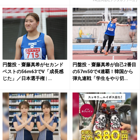
PR(合同会社デジタルファーム )
円盤投・齋藤真希がセカンド
円盤投・齋藤真希が自己2番目
ベストの56m63でV「成長感
の57m50で4連覇！韓国から
じた」／日本選手権 | ...
弾丸連戦「学生をやり切...