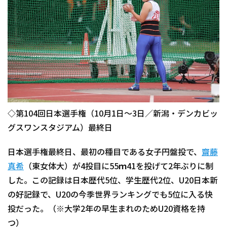
◇第104回日本選手権（10月1日～3日／新潟・デンカビッ
グスワンスタジアム）最終日
日本選手権最終日、最初の種目である女子円盤投で、
齋藤
真希
（東女体大）が4投目に55ｍ41を投げて2年ぶりに制
した。この記録は日本歴代5位、学生歴代2位、U20日本新
の好記録で、U20の今季世界ランキングでも5位に入る快
投だった。（※大学2年の早生まれのためU20資格を持
つ）