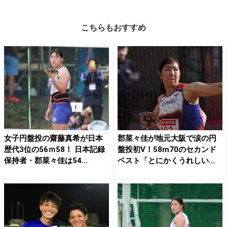
こちらもおすすめ
女子円盤投の齋藤真希が日本
郡菜々佳が地元大阪で涙の円
歴代3位の56ｍ58！ 日本記録
盤投初V！58m70のセカンド
保持者・郡菜々佳は54...
ベスト「とにかくうれしい...