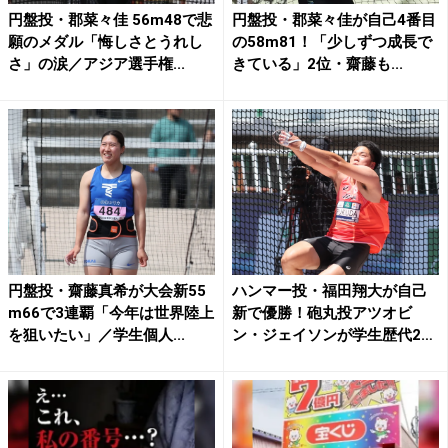
円盤投・郡菜々佳 56m48で悲
円盤投・郡菜々佳が自己4番目
願のメダル「悔しさとうれし
の58m81！「少しずつ成長で
さ」の涙／アジア選手権...
きている」2位・齋藤も...
円盤投・齋藤真希が大会新55
ハンマー投・福田翔大が自己
m66で3連覇「今年は世界陸上
新で優勝！砲丸投アツオビ
を狙いたい」／学生個人...
ン・ジェイソンが学生歴代2位
の...