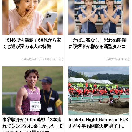
「SNSでも話題」60代から宝
「たばこ税なし」思わぬ朗報
くじ運が変わる人の特徴
に喫煙者が群がる新型タバコ
PR(合同会社デジタルファーム )
PR(株式会社HAL)
泉谷駿介が100m連戦「2本走
Athlete Night Games in FUK
れてシンプルに楽しかった」D
UIが今年も開催決定 男子1...