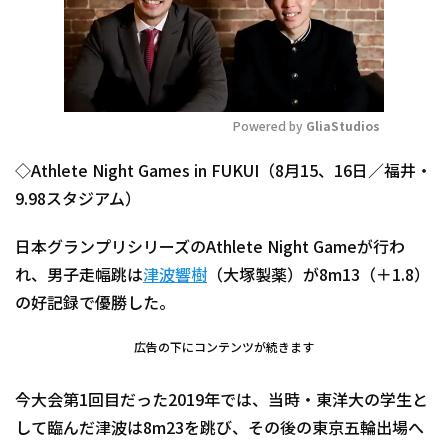
Powered by 
GliaStudios
Mute
◇Athlete Night Games in FUKUI（8月15、16日／福井・
9.98スタジアム）
日本グランプリシリーズのAthlete Night Gameが行わ
れ、男子走幅跳は
津波響樹
（大塚製薬）が8m13（＋1.8）
の好記録で優勝した。
広告の下にコンテンツが続きます
今大会第1回目だった2019年では、当時・東洋大の学生と
して臨んだ津波は8m23を跳び、その後の東京五輪出場へ