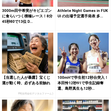
3000m田中希実がキピエゴン
Athlete Night Games in FUK
に食らいつく積極レース！8分
UI の出場予定選手発表 多...
45秒80で13位 D...
【当選した人が暴露】宝くじ
100mHで学生初12秒台突入！
運が動く時、必ずある前触れ
本田怜12秒91で学生記録奪
還、島野真生も12秒...
PR(合同会社デジタルファーム )