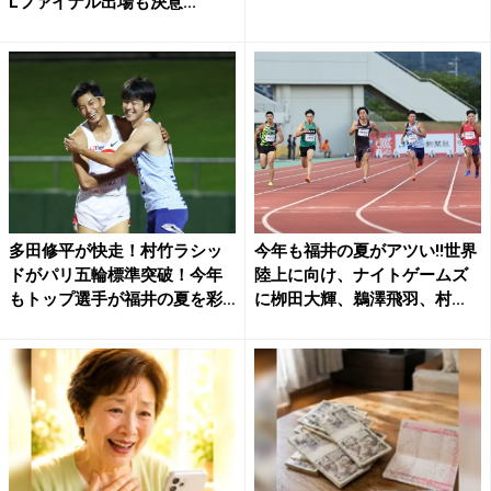
Lファイナル出場も決意...
多田修平が快走！村竹ラシッ
今年も福井の夏がアツい!!世界
ドがパリ五輪標準突破！今年
陸上に向け、ナイトゲームズ
もトップ選手が福井の夏を彩
に栁田大輝、鵜澤飛羽、村...
る...