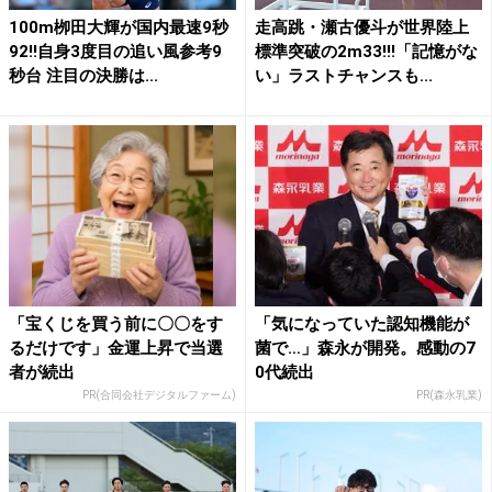
100m栁田大輝が国内最速9秒
走高跳・瀬古優斗が世界陸上
92!!自身3度目の追い風参考9
標準突破の2m33!!!「記憶がな
秒台 注目の決勝は...
い」ラストチャンスも...
「宝くじを買う前に〇〇をす
「気になっていた認知機能が
るだけです」金運上昇で当選
菌で…」森永が開発。感動の7
者が続出
0代続出
PR(合同会社デジタルファーム)
PR(森永乳業)