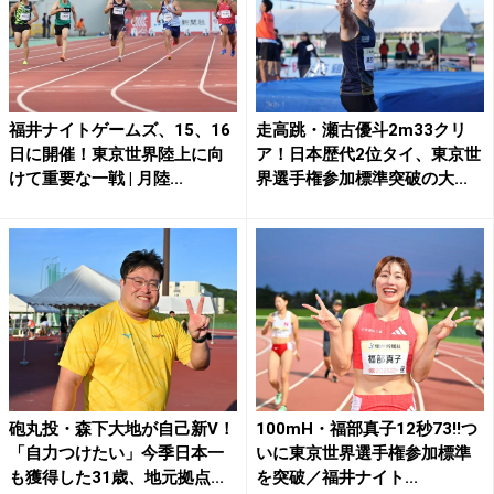
福井ナイトゲームズ、15、16
走高跳・瀬古優斗2m33クリ
日に開催！東京世界陸上に向
ア！日本歴代2位タイ、東京世
けて重要な一戦 | 月陸...
界選手権参加標準突破の大...
砲丸投・森下大地が自己新V！
100mH・福部真子12秒73!!つ
「自力つけたい」今季日本一
いに東京世界選手権参加標準
も獲得した31歳、地元拠点...
を突破／福井ナイト...