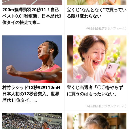
200m鵜澤飛羽20秒11！自己
宝くじ“なんとなく”で買ってい
ベスト0.01秒更新、日本歴代3
る限り変わらない
位タイの快走で東...
PR(合同会社デジタルファーム )
村竹ラシッド12秒92!!110mH
宝くじ当選者「〇〇をやらず
日本人初の12秒台突入、世界
に買うのはもったいない」
歴代11位タイ、...
PR(合同会社デジタルファーム )