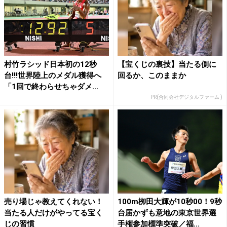
村竹ラシッド日本初の12秒
【宝くじの裏技】当たる側に
台!!!世界陸上のメダル獲得へ
回るか、このままか
「1回で終わらせちゃダメ...
PR(合同会社デジタルファーム )
売り場じゃ教えてくれない！
100m栁田大輝が10秒00！9秒
当たる人だけがやってる宝く
台届かずも意地の東京世界選
じの習慣
手権参加標準突破／福...