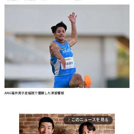
ANG福井男子走幅跳で優勝した津波響樹
このニュースを見る
arrow_forward_ios