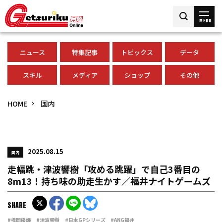
MENU
ニュース
特集記事
トピックス
データ
スキル
メディア
ショップ
その他
HOME
国内
2025.08.15
国内
走幅跳・津波響樹「攻める跳躍」で自己3番目の
8m13！持ち味の助走生かす／福井ナイトゲームズ
SHARE
#橋岡優輝
#津波響樹
#日本GPシリーズ
#ANG福井