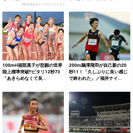
PR(合同会社デジタルファーム )
100mH福部真子が悲願の世界
200m鵜澤飛羽が自己新の20
陸上標準突破!!ピタリ12秒73
秒11！「久しぶりに良い感じ
「あきらめなくて良...
で終われた」／福井ナイ...