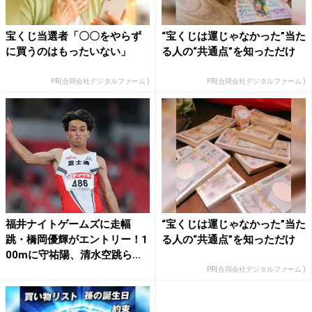
宝くじ当選者「〇〇をやらず
“宝くじは運じゃなかった”当た
に買うのはもったいない」
る人の“共通点”を知っただけ
PR(合同会社デジタルファーム )
PR(合同会社デジタルファーム )
福井ナイトゲームズに走幅
“宝くじは運じゃなかった”当た
跳・橋岡優輝がエントリー！1
る人の“共通点”を知っただけ
00mに守祐陽、清水空跳ら
追...
PR(合同会社デジタルファーム )