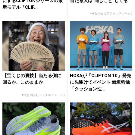
にするCLIFTONシリーズの最
当たる人は“同じこと”してる
新モデル「CLIF...
PR(合同会社デジタルファーム )
【宝くじの裏技】当たる側に
HOKAが「CLIFTON 10」発売
回るか、このままか
に先駆けてイベント 鎧坂哲哉
「クッション性...
PR(合同会社デジタルファーム )