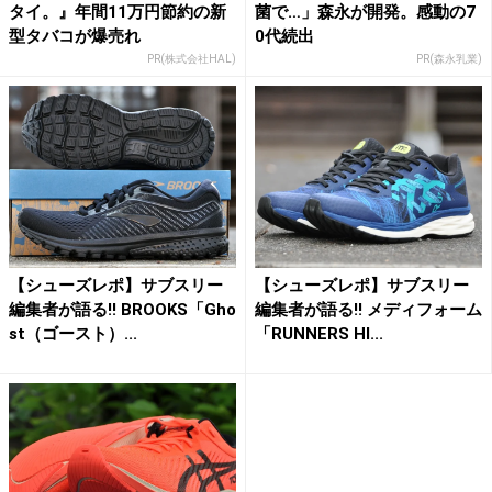
タイ。』年間11万円節約の新
菌で…」森永が開発。感動の7
型タバコが爆売れ
0代続出
PR(株式会社HAL)
PR(森永乳業)
【シューズレポ】サブスリー
【シューズレポ】サブスリー
編集者が語る!! BROOKS「Gho
編集者が語る!! メディフォーム
st（ゴースト）...
「RUNNERS HI...