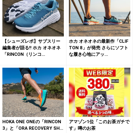
【シューズレポ】サブスリー
ホカ オネオネの最新作「CLIF
編集者が語る!! ホカ オネオネ
TON 8」が発売 さらにソフト
「RINCON（リンコ...
な履き心地にアッ...
HOKA ONE ONEの「RINCON
アマゾン1位「このお茶ガチで
3」と「ORA RECOVERY SH...
す」噂のお茶