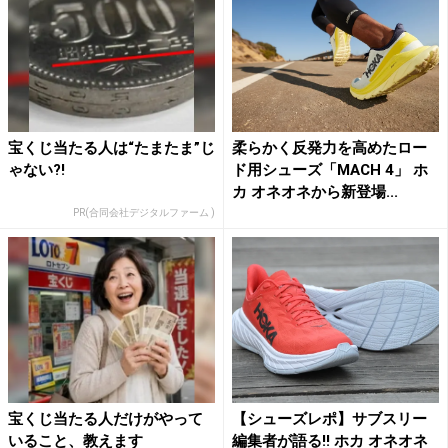
宝くじ当たる人は“たまたま”じ
柔らかく反発力を高めたロー
ゃない?!
ド用シューズ「MACH 4」 ホ
カ オネオネから新登場...
PR(合同会社デジタルファーム )
宝くじ当たる人だけがやって
【シューズレポ】サブスリー
いること、教えます
編集者が語る!! ホカ オネオネ