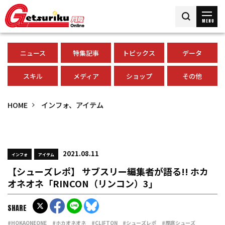
MENU
ニュース
特集記事
トピックス
データ
スキル
メディア
ショップ
その他
HOME
インフォ、アイテム
2021.08.11
インフォ
アイテム
【シューズレポ】 サブスリー編集者が語る!! ホカ
オネオネ「RINCON（リンコン）3」
SHARE
#HOKAONEONE
#ホカオネオネ
#CLIFTON
#シューズレポ
#厚底シューズ