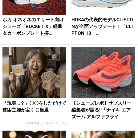
ホカ オネオネのエリート向け
HOKAの代表的モデルCLIFTO
シューズ「ROCKET X」軽量
Nが全面アップデート！「CLI
＆カーボンプレート搭...
FTON 10」...
「現実…？」〇〇をしただけで
【シューズレポ】サブスリー
貧困主婦が宝くじ当選
編集者が語る!!「ナイキ エア
ズーム アルファフライ...
PR(合同会社デジタルファーム )