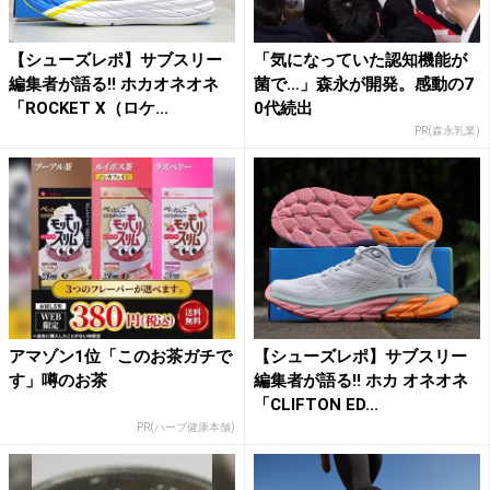
【シューズレポ】サブスリー
「気になっていた認知機能が
編集者が語る!! ホカオネオネ
菌で…」森永が開発。感動の7
「ROCKET X（ロケ...
0代続出
PR(森永乳業)
アマゾン1位「このお茶ガチで
【シューズレポ】サブスリー
す」噂のお茶
編集者が語る!! ホカ オネオネ
「CLIFTON ED...
PR(ハーブ健康本舗)