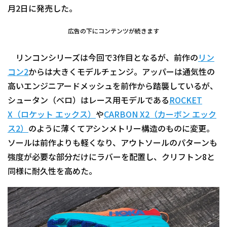
月2日に発売した。
広告の下にコンテンツが続きます
リンコンシリーズは今回で3作目となるが、前作の
リン
コン2
からは大きくモデルチェンジ。アッパーは通気性の
高いエンジニアードメッシュを前作から踏襲しているが、
シュータン（ベロ）はレース用モデルである
ROCKET
X（ロケット エックス）
や
CARBON X2（カーボン エック
ス2）
のように薄くてアシンメトリー構造のものに変更。
ソールは前作よりも軽くなり、アウトソールのパターンも
強度が必要な部分だけにラバーを配置し、クリフトン8と
同様に耐久性を高めた。