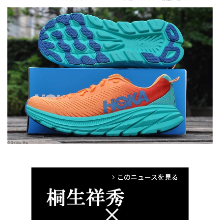
#ROCKETX
#RINCON
#CARBONX2
#MACH
このニュースを見る
arrow_forward_ios