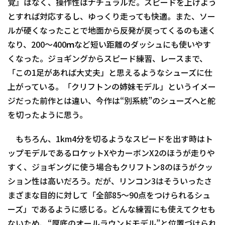
覚』はなく、操作性はナチュラルだ。スピードを上げよう
とすれば対応するし、ゆっくり走っても快適。また、ソー
ルが硬くなったことで地面から反発が戻ってくるのも速く
なり、200～400ｍなど短い距離のダッシュにも使いやす
くなった。ジョギングからスピード練習、レースまで、
「この1足があれば大丈夫」と思えるようなシューズに仕
上がっている。「クリフトンの姉妹モデル」というイメー
ジだった前作とは違い、今作は“別系統”のシューズへと舵
を切ったように思う。
もちろん、1km4分を切るようなスピードを出す時はト
ップモデルであるロケットXやカーボンX2のほうが走りや
すく、ジョギングに使う場合もクリフトン8のほうがクッ
ション性は高いだろう。だが、リンコン3はそういったさ
まざまな目的に対して「全部85～90点をつけられるシュ
ーズ」であるように感じる。どんな練習にも使えてクセも
ないため、“厚底のオールラウンドモデル”と位置づけられ