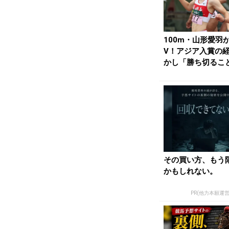
100m・山形愛羽
V！アジア入賞の
かし「勝ち切るこ
か考えていなかっ..
その買い方、もう
かもしれない。
PR(他力本願運