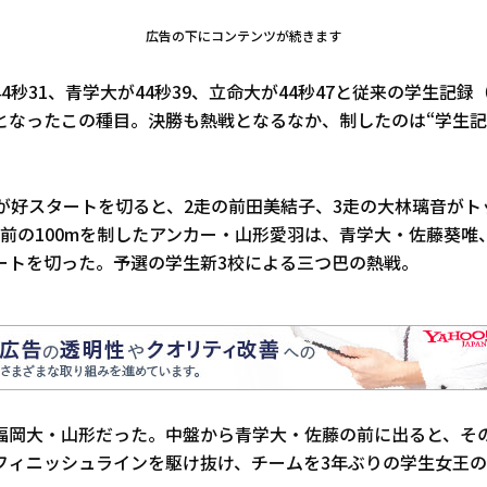
広告の下にコンテンツが続きます
4秒31、青学大が44秒39、立命大が44秒47と従来の学生記録（
となったこの種目。決勝も熱戦となるなか、制したのは“学生記
凜が好スタートを切ると、2走の前田美結子、3走の大林璃音が
間前の100mを制したアンカー・山形愛羽は、青学大・佐藤葵唯
トを切った。予選の学生新3校による三つ巴の熱戦――。
福岡大・山形だった。中盤から青学大・佐藤の前に出ると、そ
フィニッシュラインを駆け抜け、チームを3年ぶりの学生女王