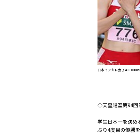
日本インカレ女子4×100
◇天皇賜盃第94回
学生日本一を決める
ぶり4度目の優勝