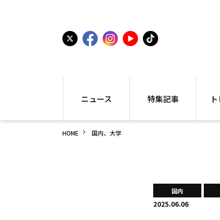
ニュース
特集記事
ト
国内
世界陸上
シュー
HOME
国内、大学
駅伝
特集
インフ
箱根駅伝
学生長距離
編集部
大学
高校・中学
PR
高校
アラカルト
アイテ
国内
中学
プレゼ
2025.06.06
世界陸上
日本代表