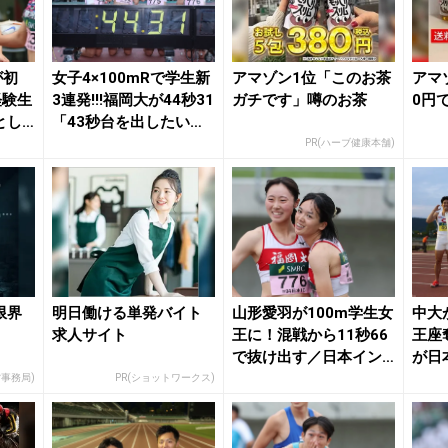
が初
女子4×100mRで学生新
アマゾン1位「このお茶
アマ
経験生
3連発!!!福岡大が44秒31
ガチです」噂のお茶
0円
とし
「43秒台を出したい」
.
立...
PR(ハーブ健康本舗)
限界
明日働ける単発バイト
山形愛羽が100m学生女
中大
求人サイト
王に！混戦から11秒66
王座
で抜け出す／日本イン
が日
カレ | 月...
たか
営事務局)
PR(ショットワークス)