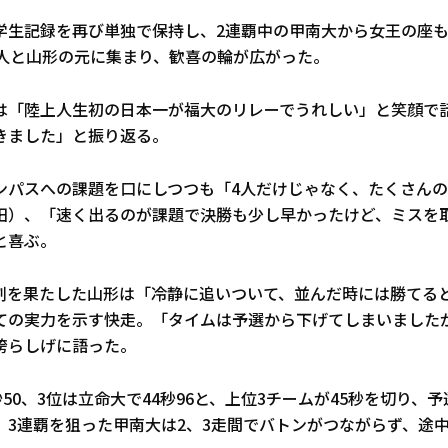
学生記録を再び単独で保持し、2連覇中の甲南大から女王の座
1人と山形の元に集まり、歓喜の輪が広がった。
は「陸上人生初の日本一が福大のリレーでうれしい」と笑顔で
きました」と振り返る。
ンパスへの課題を口にしつつも「4人だけじゃなく、たくさん
田）、「速く出るのが課題で決勝も少し早かったけど、ミスを
と喜ぶ。
割を果たした山形は「冷静に追いついて、並んだ時には勝てる
ての実力を示す快走。「タイムは予選から下げてしまいました
誇らしげに語った。
秒50、3位は立命大で44秒96と、上位3チームが45秒を切り、
。3連覇を狙った甲南大は2、3走間でバトンがつながらず、途