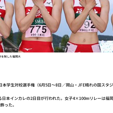
mRを制した福岡大
日本学生対校選手権（6月5日～8日／岡山・JFE晴れの国スタ
日本インカレの2日目が行われた。女子4×100mリレーは福岡大
を飾った。