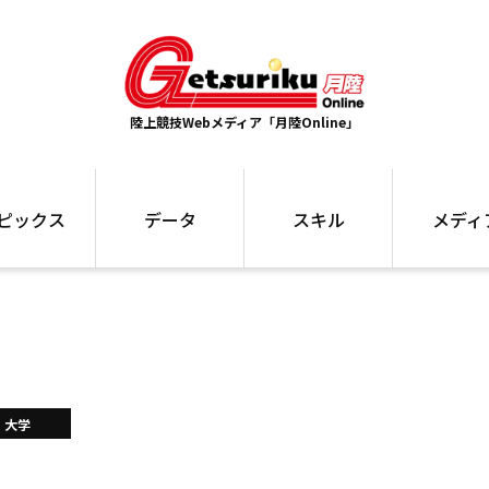
陸上競技Webメディア「月陸Online」
ピックス
データ
スキル
メディ
ズ
ランキング
トレーニング
インタビュー
ォ
最高記録
お役立ち情報
大会ギャラリ
コラム
世界大会
箱根駅伝
国内大会
写真記事
ム
駅伝データ
大学
ント
選手名鑑
スケジュール
関連リンク