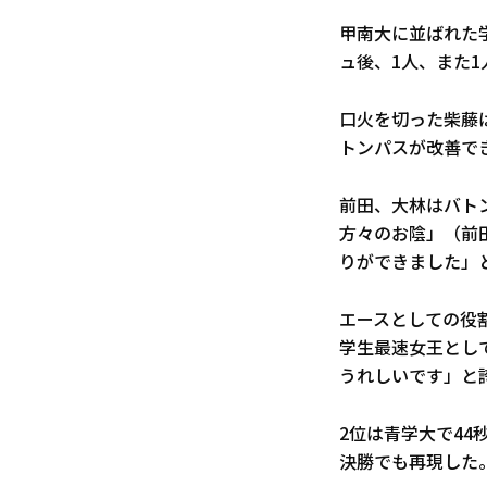
甲南大に並ばれた
ュ後、1人、また
口火を切った柴藤
トンパスが改善で
前田、大林はバト
方々のお陰」（前
りができました」
エースとしての役
学生最速女王とし
うれしいです」と
2位は青学大で44
決勝でも再現した