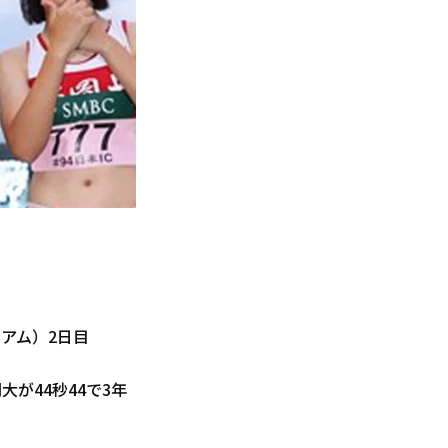
ジアム）2日目
が44秒44で3年