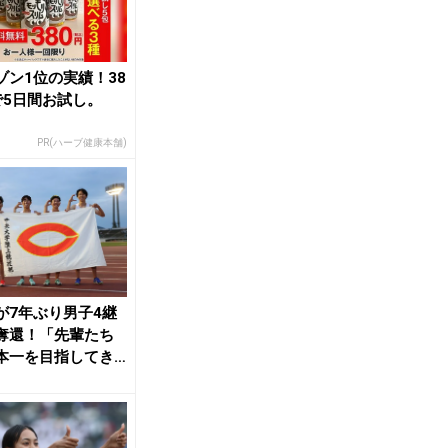
ゾン1位の実績！38
で5日間お試し。
PR(ハーブ健康本舗)
が7年ぶり男子4継
奪還！「先輩たち
本一を目指してき
ら」／日本イン...