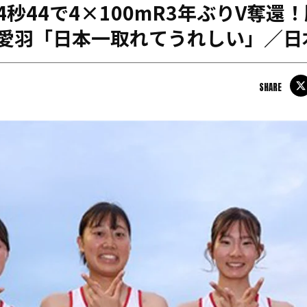
4秒44で4×100mR3年ぶりV奪還
日本学連加盟大学
形愛羽「日本一取れてうれしい」／日
SHARE