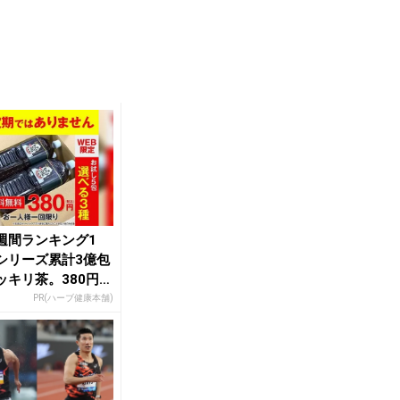
週間ランキング1
シリーズ累計3億包
ッキリ茶。380円で
し
PR(ハーブ健康本舗)