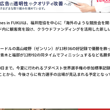
ht Games in FUKUIは、福井陸協を中心に「海外のような競技会を
ド内に観客席を設け、クラウドファンディングを活用した新し
ハードルの高山峻野（ゼンリン）が13秒36の好記録で優勝を飾
は青木と福部が12秒92の同タイムでフィニッシュするなど名勝
30日まで。今夏に行われるブダペスト世界選手権の参加標準記録
ることから、今後さらに有力選手の出場が見込まれる予定となっ