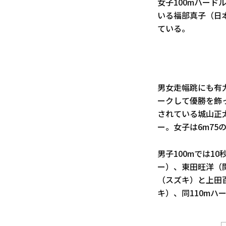
女子100mハード
いる福部真子（日
ている。
男女走幅跳にも有
ークして優勝を飾
されている城山正
ー。女子は6m7
男子100mでは1
ー）、東田旺洋（
（スズキ）と上田
キ）、同110m