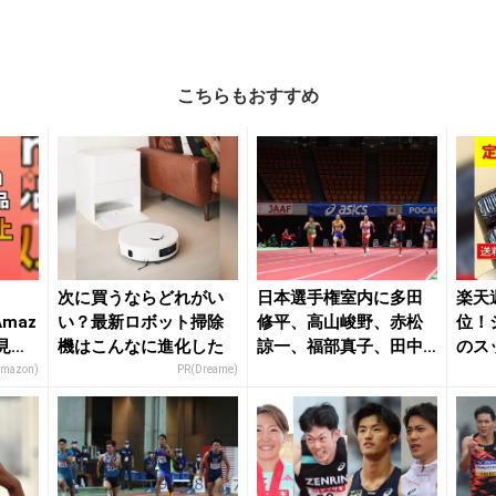
こちらもおすすめ
次に買うならどれがい
日本選手権室内に多田
楽天
maz
い？最新ロボット掃除
修平、高山峻野、赤松
位！
見逃
機はこんなに進化した
諒一、福部真子、田中
のス
佑美らがエントリー ...
お試
Amazon)
PR(Dreame)