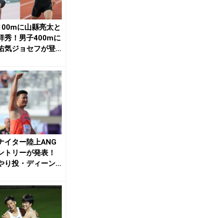
100mに山縣亮太と
祥秀！男子400mに
佑気ジョセフが登
日本実...
ナイター陸上ANG
ントリーが発表！
やり投・ディーン
界陸上代表が多...