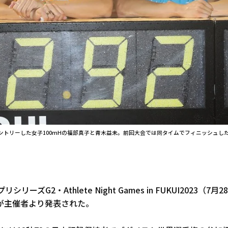
Gamesにエントリーした女子100mHの福部真子と青木益未。前回大会では同タイムでフィニッシュし
リーズG2・Athlete Night Games in FUKUI2023（7
が主催者より発表された。