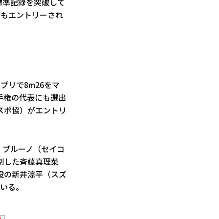
標準記録を突破して
）もエントリーされ
リで8m26をマ
手権の代表にも選出
スポ協）がエントリ
・ブルーノ（セイコ
制した斉藤真理菜
投の新井涼平（スズ
ている。