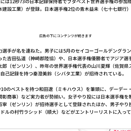
ルには12秒73の日本記録保持者でブダペスト世界選手権の参加
本建設工業）が登録。日本選手権2位の青木益未（七十七銀行
広告の下にコンテンツが続きます
力選手が名を連ねた。男子には5月のセイコーゴールデングランプ
った吉田弘道（神崎郡陸協）や、日本選手権優勝者でアジア選
太郎（ゼンリン）、昨年の世界選手権代表の山川夏輝（佐賀県
5の自己記録を持つ秦澄美鈴（シバタ工業）が招待されている。
0秒10のベストを持つ和田遼（ミキハウス）を筆頭に、デーデー
関彰商事）など実力者が勢揃い。女子やり投には日本選手権を
百寧（ゼンリン）が招待選手として登録されたほか、男子やり
ハードルの村竹ラシッド（順大）などがエントリーリストに入っ