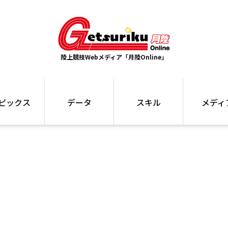
陸上競技Webメディア「月陸Online」
ピックス
データ
スキル
メディ
ズ
ランキング
トレーニング
インタビュー
ォ
最高記録
お役立ち情報
大会ギャラリ
コラム
世界大会
箱根駅伝
国内大会
写真記事
ム
駅伝データ
ント
選手名鑑
スケジュール
関連リンク