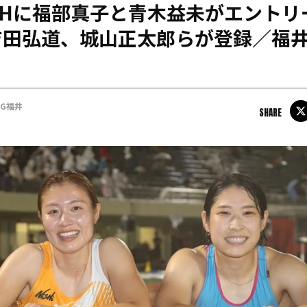
mHに福部真子と青木益未がエントリ
日本学連加盟大学
吉田弘道、城山正太郎らが登録／福
NG福井
SHARE