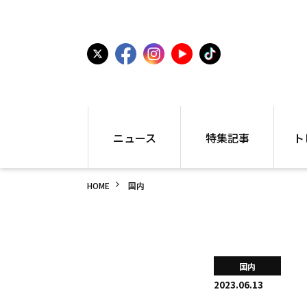
ニュース
特集記事
ト
国内
世界陸上
シュー
HOME
国内
駅伝
特集
インフ
箱根駅伝
学生長距離
編集部
大学
高校・中学
PR
高校
アラカルト
アイテ
国内
中学
プレゼ
2023.06.13
世界陸上
日本代表