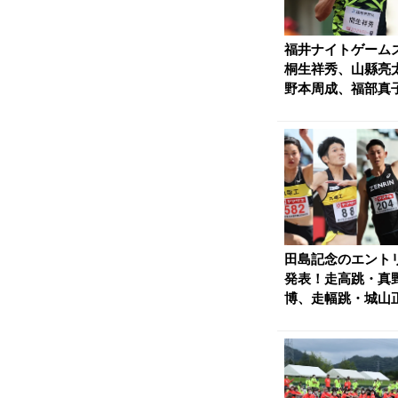
福井ナイトゲーム
桐生祥秀、山縣亮
野本周成、福部真
橋岡優輝らが参戦 |.
田島記念のエント
発表！走高跳・真
博、走幅跳・城山
郎、吉田弘道らが世界