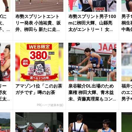
ズに
布勢スプリントエント
布勢スプリント男子100
男子
太、
リー発表 小池祐貴、坂
mに栁田大輝、山縣亮
桐生
子、
井、栁田ら 新たに走幅
太がエントリー！ 女子1
中島
..
跳・津波、200...
00mHは福...
録 東
リー
アマゾン1位「このお茶
泉谷駿介DL出場のため
福井
野友
ガチです」噂のお茶
棄権 栁田大輝、青木益
のエ
正太
未、斉藤真理菜もコン
男子
...
ディション調整の...
ら世
PR(ハーブ健康本舗)