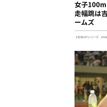
女子100
海外
五輪
走幅跳は
好記録
ームズ
大会結果
#日本GPシリーズ
#A