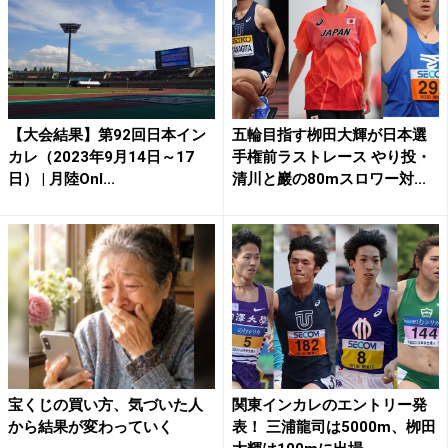
【大会結果】第92回日本イン
五輪目指す栁田大輝が日本選
カレ（2023年9月14日～17
手権前ラストレース やり投・
日） | 月陸Onl...
清川と巖の80mスロワー対...
宝くじの買い方、気づいた人
関東インカレのエントリー発
から結果が変わっていく
表！ 三浦龍司は5000m、栁田