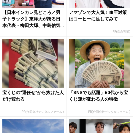
【日本インカレ見どころ／男
アマゾンで大人気！血圧対策
子トラック】東洋大が誇る日
はコーヒーに足してみて
本代表・栁田大輝、中島佑気
ジ...
PR(森永乳業)
宝くじの“運任せ”から抜けた人
「SNSでも話題」60代から宝
だけ変わる
くじ運が変わる人の特徴
PR(合同会社デジタルファーム )
PR(合同会社デジタルファーム )