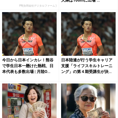
大輝は100mに出場 ...
PR(合同会社デジタルファーム )
今日から日本インカレ！熊谷
日本陸連が行う学生キャリア
で学生日本一懸けた熱戦、日
支援「ライフスキルトレーニ
本代表も多数出場 | 月陸O...
ング」の第４期受講生が決
定!...