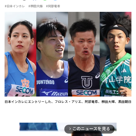
#日本インカレ
#栁田大輝
#阿部竜希
日本インカレにエントリーした、フロレス・アリエ、阿部竜希、栁田大輝、黒田朝日
このニュースを見る
arrow_forward_ios