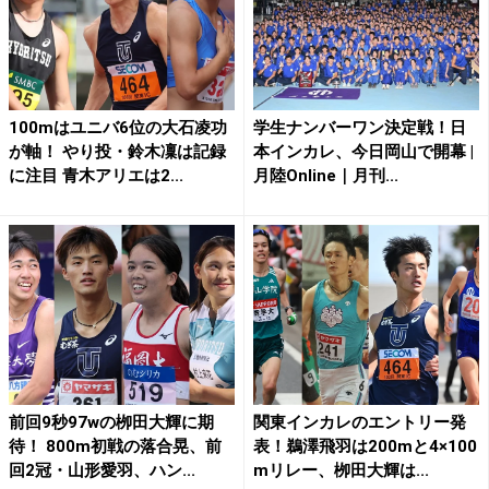
100mはユニバ6位の大石凌功
学生ナンバーワン決定戦！日
が軸！ やり投・鈴木凜は記録
本インカレ、今日岡山で開幕 |
に注目 青木アリエは2...
月陸Online｜月刊...
前回9秒97wの栁田大輝に期
関東インカレのエントリー発
待！ 800m初戦の落合晃、前
表！鵜澤飛羽は200mと4×100
回2冠・山形愛羽、ハン...
mリレー、栁田大輝は...