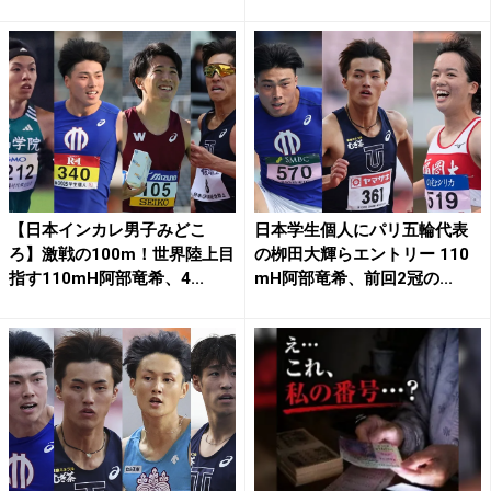
【日本インカレ男子みどこ
日本学生個人にパリ五輪代表
ろ】激戦の100m！世界陸上目
の栁田大輝らエントリー 110
指す110mH阿部竜希、4...
mH阿部竜希、前回2冠の...