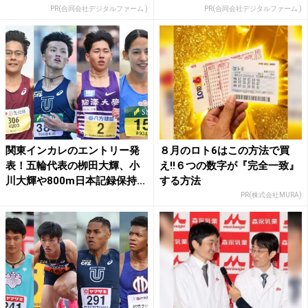
PR(合同会社デジタルファーム )
PR(合同会社デジタルファーム )
関東インカレのエントリー発
８月のロト6はこの方法で買
表！五輪代表の栁田大輝、小
え!!６つの数字が『完全一致』
川大輝や800m日本記録保持...
する方法
PR(株式会社MURA)