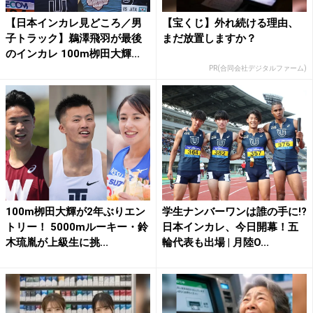
【日本インカレ見どころ／男
【宝くじ】外れ続ける理由、
子トラック】鵜澤飛羽が最後
まだ放置しますか？
のインカレ 100m栁田大輝...
PR(合同会社デジタルファーム)
100m栁田大輝が2年ぶりエン
学生ナンバーワンは誰の手に!?
トリー！ 5000mルーキー・鈴
日本インカレ、今日開幕！五
木琉胤が上級生に挑...
輪代表も出場 | 月陸O...