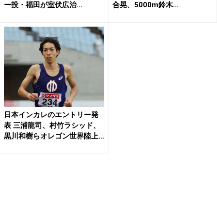
ー投・福田が室伏広治...
合晃、5000m鈴木...
日本インカレのエントリー発
表 三浦龍司、村竹ラシッド、
黒川和樹らオレゴン世界陸上...