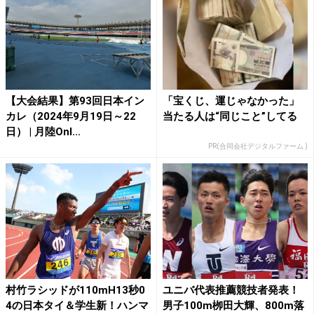
【大会結果】第93回日本イン
「宝くじ、運じゃなかった」
カレ（2024年9月19日～22
当たる人は“同じこと”してる
日） | 月陸Onl...
PR(合同会社デジタルファーム )
村竹ラシッドが110mH13秒0
ユニバ代表推薦競技者発表！
4の日本タイ＆学生新！ハンマ
男子100m栁田大輝、800m落