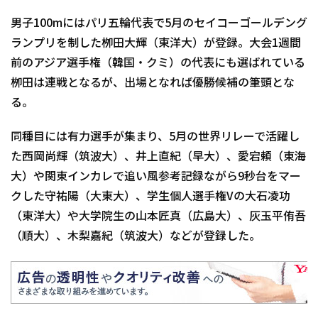
男子100mにはパリ五輪代表で5月のセイコーゴールデング
ランプリを制した栁田大輝（東洋大）が登録。大会1週間
前のアジア選手権（韓国・クミ）の代表にも選ばれている
栁田は連戦となるが、出場となれば優勝候補の筆頭とな
る。
同種目には有力選手が集まり、5月の世界リレーで活躍し
た西岡尚輝（筑波大）、井上直紀（早大）、愛宕頼（東海
大）や関東インカレで追い風参考記録ながら9秒台をマー
クした守祐陽（大東大）、学生個人選手権Vの大石凌功
（東洋大）や大学院生の山本匠真（広島大）、灰玉平侑吾
（順大）、木梨嘉紀（筑波大）などが登録した。