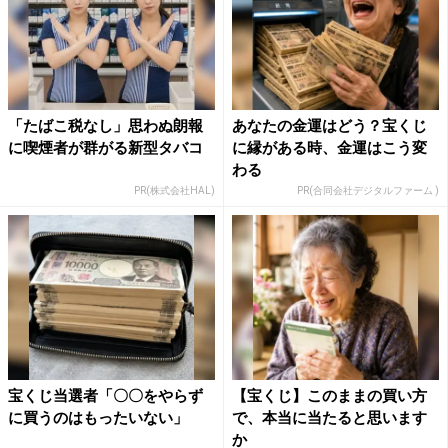
「たばこ税なし」思わぬ朗報
あなたの金運はどう？宝くじ
に喫煙者が群がる新型タバコ
に縁がある時、金運はこう変
わる
PR(株式会社HAL)
PR(合同会社デジタルファーム )
宝くじ当選者「〇〇をやらず
【宝くじ】このままの買い方
に買うのはもったいない」
で、本当に当たると思います
か