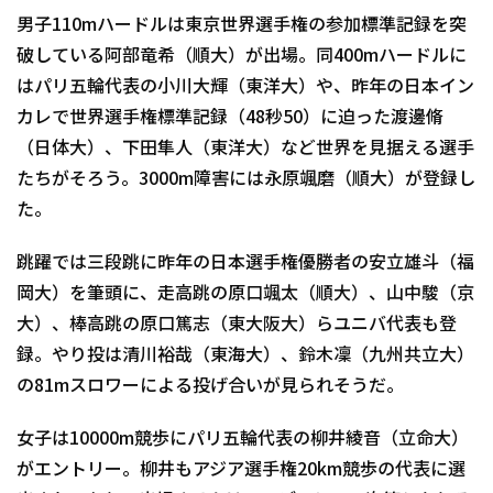
男子110mハードルは東京世界選手権の参加標準記録を突
破している阿部竜希（順大）が出場。同400mハードルに
はパリ五輪代表の小川大輝（東洋大）や、昨年の日本イン
カレで世界選手権標準記録（48秒50）に迫った渡邊脩
（日体大）、下田隼人（東洋大）など世界を見据える選手
たちがそろう。3000m障害には永原颯磨（順大）が登録し
た。
跳躍では三段跳に昨年の日本選手権優勝者の安立雄斗（福
岡大）を筆頭に、走高跳の原口颯太（順大）、山中駿（京
大）、棒高跳の原口篤志（東大阪大）らユニバ代表も登
録。やり投は清川裕哉（東海大）、鈴木凜（九州共立大）
の81mスロワーによる投げ合いが見られそうだ。
女子は10000m競歩にパリ五輪代表の柳井綾音（立命大）
がエントリー。柳井もアジア選手権20km競歩の代表に選