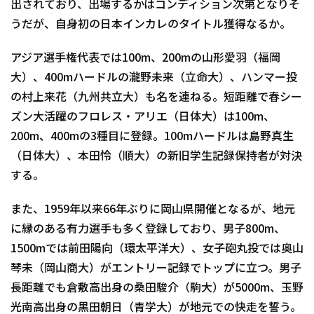
出されており、出場するかはコンディション次第となりそ
うだが、自身初の日本インカレのタイトル獲得なるか。
アジア選手権代表では100m、200mの山形愛羽（福岡
大）、400mハードルの瀧野未来（立命大）、ハンマー投
の村上来花（九州共立大）も名を連ねる。短距離で春シー
ズン大活躍のフロレス・アリエ（日体大）は100m、
200m、400mの3種目に登録。100mハードルは島野真生
（日体大）、本田怜（順大）の新旧学生記録保持者が対決
する。
また、1959年以来66年ぶりに岡山県開催となるが、地元
に縁のある有力選手も多く登録しており、男子800m、
1500mでは前田陽向（環太平洋大）、女子砲丸投では奥山
琴未（岡山商大）がエントリー記録でトップに立つ。男子
長距離でも倉敷高出身の桑田駿介（駒大）が5000m、玉野
光南高出身の黒田朝日（青学大）が地元での快走を誓う。