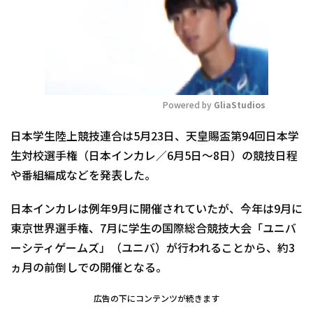
Powered by 
GliaStudios
Mute
日本学生陸上競技連合は5月23日、天皇賜盃第94回日本学
生対校選手権（日本インカレ／6月5日～8日）の競技日程
や番組編成などを発表した。
日本インカレは例年9月に開催されていたが、今年は9月に
東京世界選手権、7月に学生の国際総合競技大会「ユニバ
ーシティゲームズ」（ユニバ）が行われることから、約3
ヵ月の前倒しでの開催となる。
広告の下にコンテンツが続きます