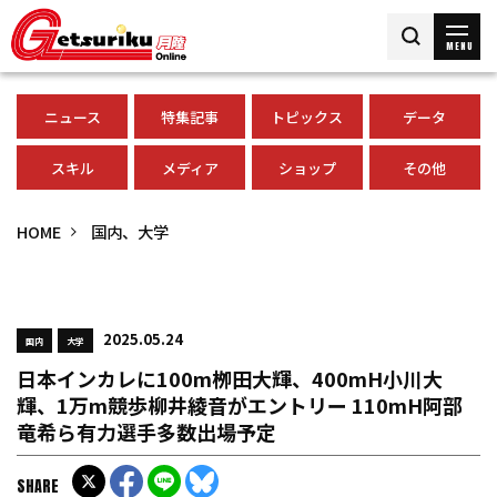
MENU
ニュース
特集記事
トピックス
データ
スキル
メディア
ショップ
その他
HOME
国内、大学
2025.05.24
国内
大学
日本インカレに100m栁田大輝、400mH小川大
輝、1万m競歩柳井綾音がエントリー 110mH阿部
竜希ら有力選手多数出場予定
SHARE