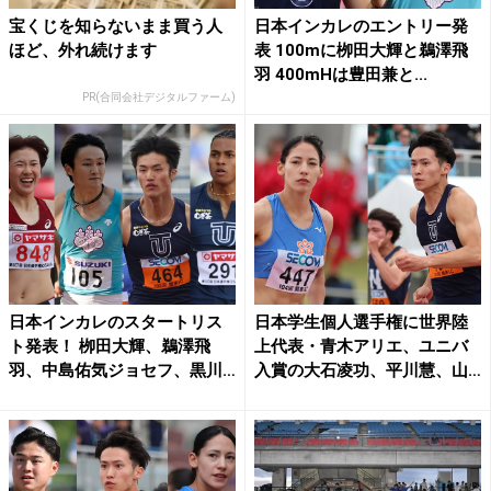
宝くじを知らないまま買う人
日本インカレのエントリー発
ほど、外れ続けます
表 100mに栁田大輝と鵜澤飛
羽 400mHは豊田兼と...
PR(合同会社デジタルファーム)
日本インカレのスタートリス
日本学生個人選手権に世界陸
ト発表！ 栁田大輝、鵜澤飛
上代表・青木アリエ、ユニバ
羽、中島佑気ジョセフ、黒川
入賞の大石凌功、平川慧、山
和...
中...