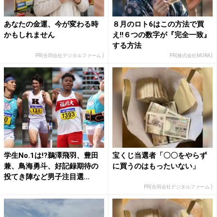
あなたの金運、今が変わる時
８月のロト6はこの方法で買
かもしれません
え!!６つの数字が『完全一致』
する方法
PR(合同会社デジタルファーム )
PR(株式会社MURA)
学生No.1は!?鵜澤飛羽、豊田
宝くじ当選者「〇〇をやらず
兼、鳥海勇斗、好記録期待の
に買うのはもったいない」
投てき陣など男子注目選...
PR(合同会社デジタルファーム )