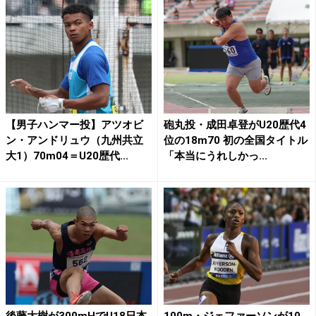
【男子ハンマー投】アツオビ
砲丸投・成田卓登がU20歴代4
ン・アンドリュウ（九州共立
位の18m70 初の全国タイトル
大1）70m04＝U20歴代...
「本当にうれしかっ...
後藤大樹が300mHでU18日本
100m・ジェファーソンが10