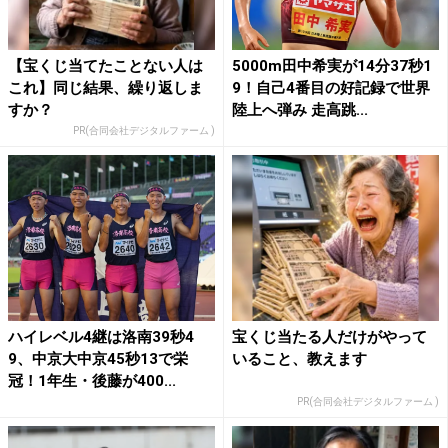
【宝くじ当てたことない人は
5000m田中希実が14分37秒1
これ】同じ結果、繰り返しま
9！自己4番目の好記録で世界
すか？
陸上へ弾み 走高跳...
PR(合同会社デジタルファーム )
ハイレベル4継は洛南39秒4
宝くじ当たる人だけがやって
9、中京大中京45秒13で栄
いること、教えます
冠！1年生・後藤が400...
PR(合同会社デジタルファーム )