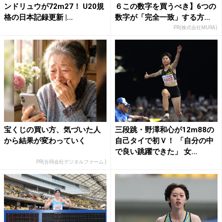
ンドリュウが72m27！ U20規
６この数字を買うべき】6つの
格の日本記録更新 |...
数字が「完全一致」する方...
PR(株式会社MURA)
宝くじの買い方、気づいた人
三段跳・野澤和心が12m88の
から結果が変わっていく
自己タイで初Ｖ！ 「自分の中
で良い跳躍できた」 女...
PR(合同会社デジタルファーム )