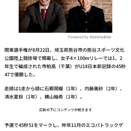
Powered by 
GliaStudios
Mute
関東選手権が8月22日、埼玉県熊谷市の熊谷スポーツ文化
公園陸上競技場で開幕し、女子4×100mリレーでは1、2
年生で編成された市柏高（千葉）がU18日本新記録の45秒
47で優勝した。
走順は1走から順に石郷岡暖（1年）、内藤美紗（2年）、
清水夏鈴（1年）、横山柚希（1年）。
広告の下にコンテンツが続きます
予選で45秒51をマークし、昨年11月のエコパトラックゲ