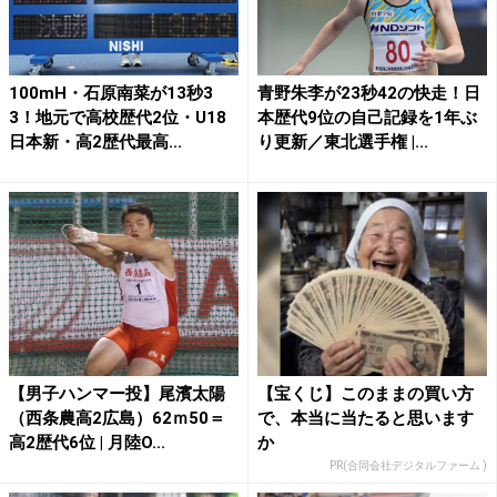
100mH・石原南菜が13秒3
青野朱李が23秒42の快走！日
3！地元で高校歴代2位・U18
本歴代9位の自己記録を1年ぶ
日本新・高2歴代最高...
り更新／東北選手権 |...
【男子ハンマー投】尾濱太陽
【宝くじ】このままの買い方
（西条農高2広島）62ｍ50＝
で、本当に当たると思います
高2歴代6位 | 月陸O...
か
PR(合同会社デジタルファーム )