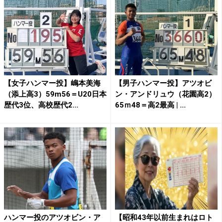
【女子ハンマー投】嶋本美海
【男子ハンマー投】アツオビ
（添上高3）59m56＝U20日本
ン・アンドリュウ（花園高2）
歴代3位、高校歴代2...
65ｍ48＝高2最高 | ...
ハンマー投のアツオビン・ア
【昭和43年以前生まれはロト