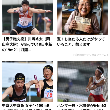
【男子砲丸投】川﨑裕太（岡
宝くじ当たる人だけがやって
山商大附）が5kgでU18日本新
いること、教えます
の19m21 | 月陸...
PR(合同会社デジタルファーム )
中京大中京高 女子4×100ｍR
ハンマー投・水野光が64m63