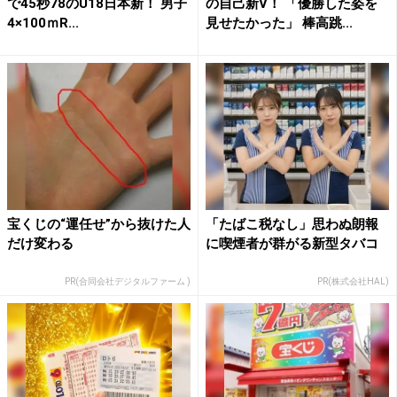
で45秒78のU18日本新！ 男子
の自己新V！ 「優勝した姿を
4×100ｍR...
見せたかった」 棒高跳...
宝くじの“運任せ”から抜けた人
「たばこ税なし」思わぬ朗報
だけ変わる
に喫煙者が群がる新型タバコ
PR(合同会社デジタルファーム )
PR(株式会社HAL)