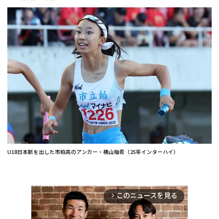
U18日本新を出した市柏高のアンカー・横山柚希（25年インターハイ）
このニュースを見る
arrow_forward_ios