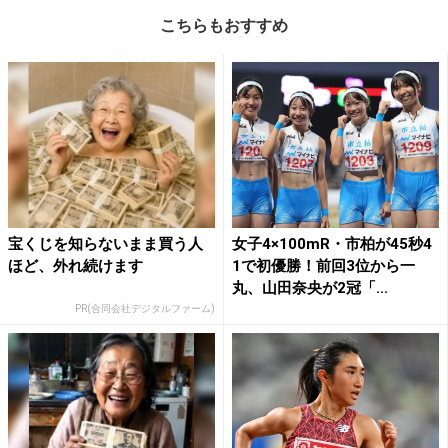
こちらもおすすめ
宝くじを知らないまま買う人
女子4×100mR・市柏が45秒4
ほど、外れ続けます
1で初優勝！前回3位から一
丸、山田奈央が2冠「...
PR(合同会社デジタルファーム)