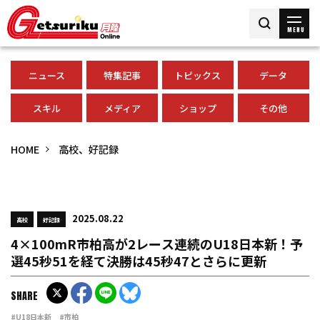
MENU
ニュース
特集記事
トピックス
データ
スキル
メディア
ショップ
その他
HOME
高校、好記録
2025.08.22
高校
好記録
4×100mR市柏高が2レース連続のU18日本新！予
選45秒51を経て決勝は45秒47とさらに更新
SHARE
#U18日本新
#市柏