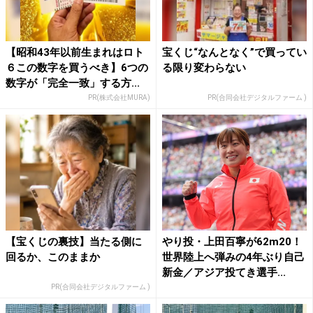
【昭和43年以前生まれはロト
宝くじ“なんとなく”で買ってい
６この数字を買うべき】6つの
る限り変わらない
数字が「完全一致」する方...
PR(株式会社MURA)
PR(合同会社デジタルファーム )
【宝くじの裏技】当たる側に
やり投・上田百寧が62m20！
回るか、このままか
世界陸上へ弾みの4年ぶり自己
新金／アジア投てき選手...
PR(合同会社デジタルファーム )