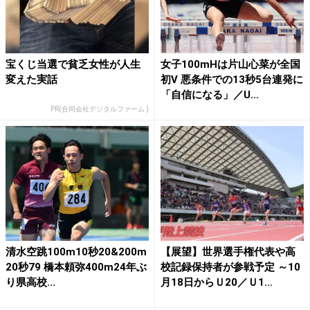
宝くじ当選で貧乏女性が人生
女子100mHは片山心菜が全国
変えた実話
初V 悪条件での13秒5台連発に
「自信になる」／U...
PR(合同会社デジタルファーム )
清水空跳100m10秒20&200m
【展望】世界選手権代表や高
20秒79 橋本頼弥400m24年ぶ
校記録保持者が参戦予定 ～10
り県高校...
月18日からＵ20／Ｕ1...