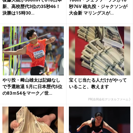
新、高校歴代3位の35秒46！
秒76V 砲丸投・ジャクソンが
決勝は15時30...
大会新 マリングスが...
やり投・﨑山雄太は記録なし
宝くじ当たる人だけがやって
で予選敗退 5月に日本歴代5位
いること、教えます
の83ｍ54をマーク／世...
PR(合同会社デジタルファーム )