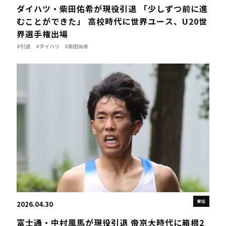
ダイハツ・柴田佑希が現役引退 「少しずつ前に進
むことができた」 高校時代に世界ユース、U20世
界選手権出場
#引退
#ダイハツ
#柴田佑希
駅伝
2026.04.30
富士通・中村風馬が現役引退 帝京大時代に箱根2