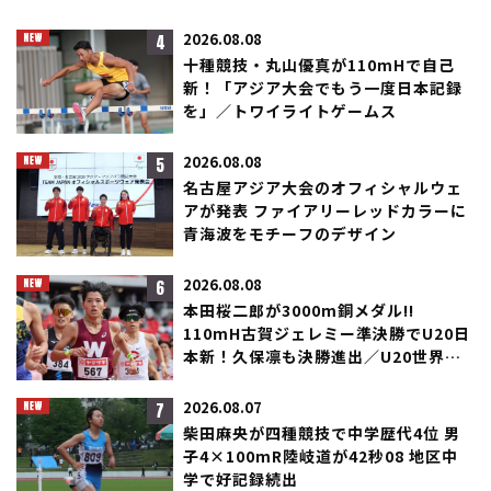
4
2026.08.08
十種競技・丸山優真が110mHで自己
新！「アジア大会でもう一度日本記録
を」／トワイライトゲームス
5
2026.08.08
名古屋アジア大会のオフィシャルウェ
アが発表 ファイアリーレッドカラーに
青海波をモチーフのデザイン
6
2026.08.08
本田桜二郎が3000m銅メダル!!
110mH古賀ジェレミー準決勝でU20日
本新！久保凛も決勝進出／U20世界選
手権
7
2026.08.07
柴田麻央が四種競技で中学歴代4位 男
子4×100mR陸岐道が42秒08 地区中
学で好記録続出