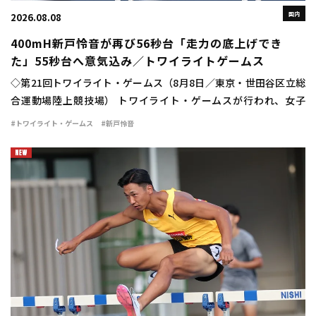
国内
2026.08.08
400mH新戸怜音が再び56秒台「走力の底上げでき
た」55秒台へ意気込み／トワイライトゲームス
◇第21回トワイライト・ゲームス（8月8日／東京・世田谷区立総
合運動場陸上競技場） トワイライト・ゲームスが行われ、女子
400mハードルは新戸怜音（VIDA）が56秒75の自己新で優勝し
#トワイライト・ゲームス
#新戸怜音
た。 日本選手権の予選で56秒94 […]