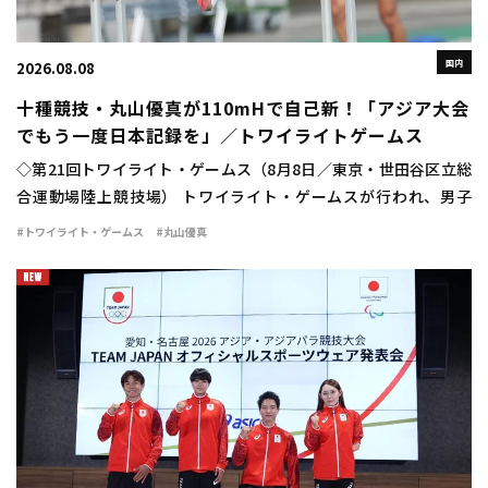
国内
2026.08.08
十種競技・丸山優真が110mHで自己新！「アジア大会
でもう一度日本記録を」／トワイライトゲームス
◇第21回トワイライト・ゲームス（8月8日／東京・世田谷区立総
合運動場陸上競技場） トワイライト・ゲームスが行われ、男子
110mハードルに十種競技日本記録保持者の丸山優真（住友電工）
#トワイライト・ゲームス
#丸山優真
が出場。13秒84（＋1.4）の自己新 […]