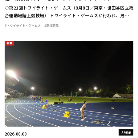
◇第21回トワイライト・ゲームス（8月8日／東京・世田谷区立総
合運動場陸上競技場） トワイライト・ゲームスが行われ、男子走
幅跳は高橋朝陽（東海大）が7m98（＋0.3）の大ジャンプを見せ
#トワイライト・ゲームス
#高橋朝陽
て優勝した。 勝負の6回目。高橋は […]
大会結果
2026.08.08