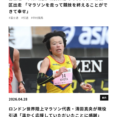
区出走 「マラソンを走って競技を終えることがで
きて幸せ」
#富士通
#引退
#中村風馬
国内
2026.04.28
ロンドン世界陸上マラソン代表・清田真央が現役
引退「温かく応援していただいたことに感謝」