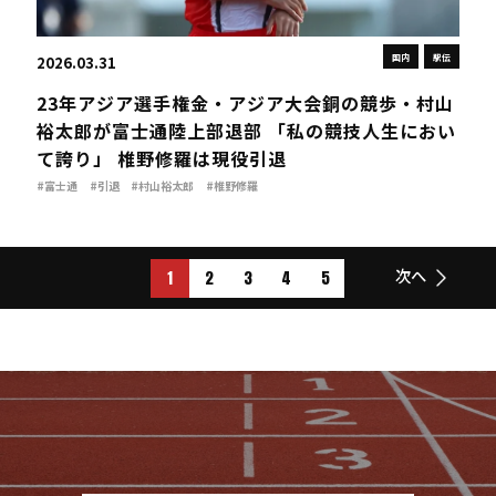
国内
駅伝
2026.03.31
23年アジア選手権金・アジア大会銅の競歩・村山
裕太郎が富士通陸上部退部 「私の競技人生におい
て誇り」 椎野修羅は現役引退
#富士通
#引退
#村山裕太郎
#椎野修羅
1
2
3
4
5
次へ