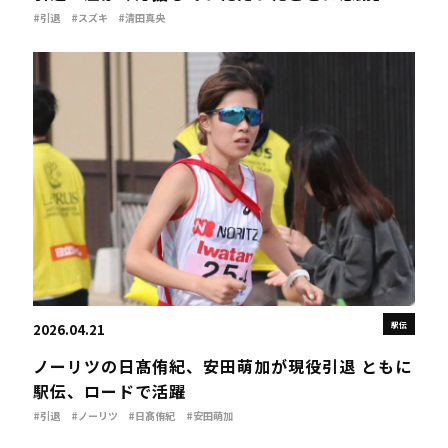
#引退
#スズキ
#清田真央
駅伝
2026.04.21
ノーリツの日髙侑紀、安田萌加が現役引退 ともに
駅伝、ロードで活躍
#引退
#ノーリツ
#日髙侑紀
#安田萌加