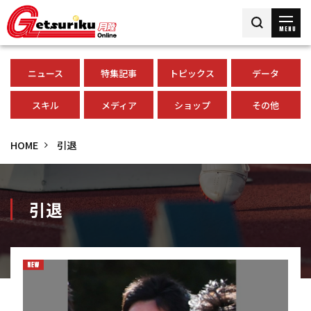
MENU
ニュース
特集記事
トピックス
データ
スキル
メディア
ショップ
その他
HOME
引退
引退