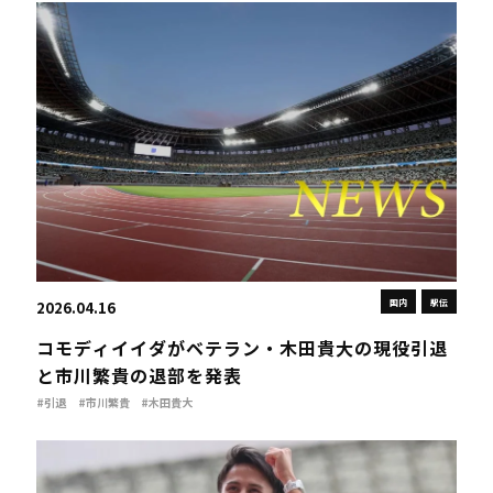
国内
駅伝
2026.04.16
コモディイイダがベテラン・木田貴大の現役引退
と市川繁貴の退部を発表
#引退
#市川繁貴
#木田貴大