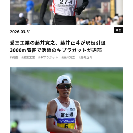
駅伝
2026.03.31
愛三工業の藤井寛之、藤井正斗が現役引退
3000m障害で活躍のキプラガットが退部
#引退
#愛三工業
#キプラガット
#藤井寛之
#藤井正斗