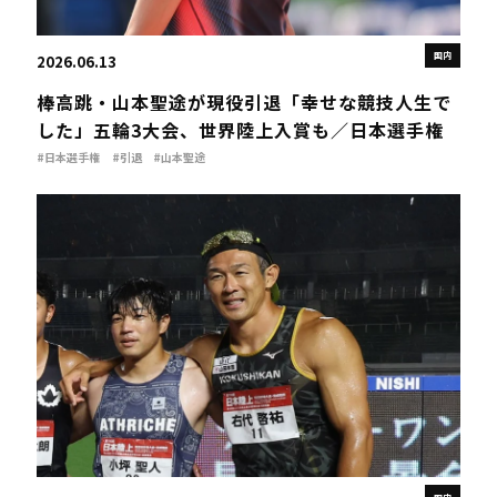
国内
2026.06.13
棒高跳・山本聖途が現役引退「幸せな競技人生で
した」五輪3大会、世界陸上入賞も／日本選手権
#日本選手権
#引退
#山本聖途