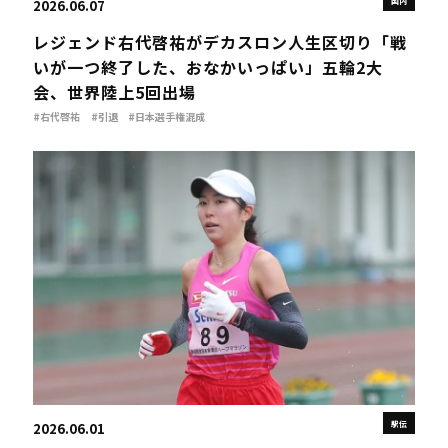
国内
2026.06.07
レジェンド右代啓祐がデカスロン人生区切り「戦
いが一つ終了した、おなかいっぱい」五輪2大
会、世界陸上5回出場
#右代啓祐
#引退
#日本選手権混成
駅伝
2026.06.01