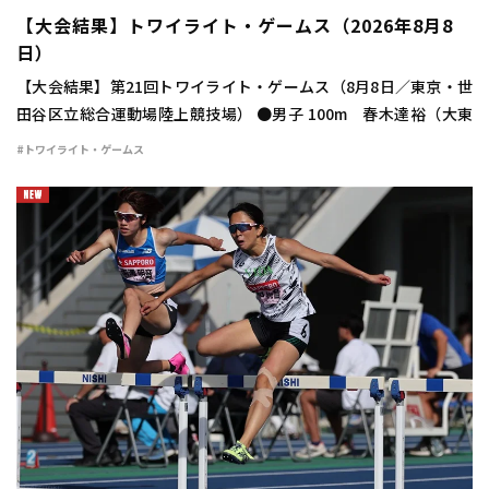
【大会結果】トワイライト・ゲームス（2026年8月8
日）
【大会結果】第21回トワイライト・ゲームス（8月8日／東京・世
田谷区立総合運動場陸上競技場） ●男子 100m 春木達裕（大東
大） 10秒24（＋1.8） 400m 豊田兼（トヨタ自動車） 46秒
#トワイライト・ゲームス
48 800m 宮下颯 […]