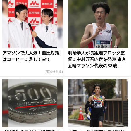
アマゾンで大人気！血圧対策
明治学大が長距離ブロック監
はコーヒーに足してみて
督に中村匠吾内定を発表 東京
五輪マラソン代表の33歳 ...
PR(森永乳業)