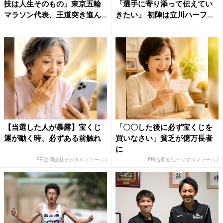
技は人生そのもの」東京五輪
「選手に寄り添って伝えてい
マラソン代表、王道突き進ん
きたい」 初陣は立川ハーフ
だ...
を...
【当選した人が暴露】宝くじ
「〇〇した後に必ず宝くじを
運が動く時、必ずある前触れ
買いなさい」貧乏が億万長者
に
PR(合同会社デジタルファーム )
PR(合同会社デジタルファーム )