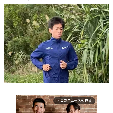
このニュースを見る
arrow_forward_ios