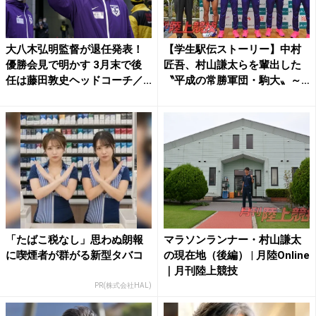
大八木弘明監督が退任発表！
【学生駅伝ストーリー】中村
優勝会見で明かす 3月末で後
匠吾、村山謙太らを輩出した
任は藤田敦史ヘッドコーチ／...
〝平成の常勝軍団・駒大〟～
王...
「たばこ税なし」思わぬ朗報
マラソンランナー・村山謙太
に喫煙者が群がる新型タバコ
の現在地（後編） | 月陸Online
｜月刊陸上競技
PR(株式会社HAL)