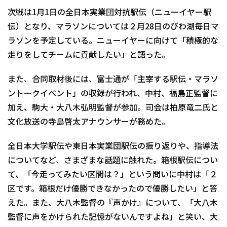
次戦は1月1日の全日本実業団対抗駅伝（ニューイヤー駅
伝）となり、マラソンについては２月28日のびわ湖毎日マ
ラソンを予定している。ニューイヤーに向けて「積極的な
走りをしてチームに貢献したい」と語った。
また、合同取材後には、富士通が「主宰する駅伝・マラソ
ントークイベント」の収録が行われ、中村、福島正監督に
加え、駒大・大八木弘明監督が参加。司会は柏原竜二氏と
文化放送の寺島啓太アナウンサーが務めた。
全日本大学駅伝や東日本実業団駅伝の振り返りや、指導法
についてなど、さまざまな話題に触れた。箱根駅伝につい
て、「今走ってみたい区間は？」という問いに中村は「２
区です。箱根だけ優勝できなかったので優勝したい」と答
えた。また、大八木監督の『声かけ』について、「大八木
監督に声をかけられた記憶がないんですよね」と笑い、大