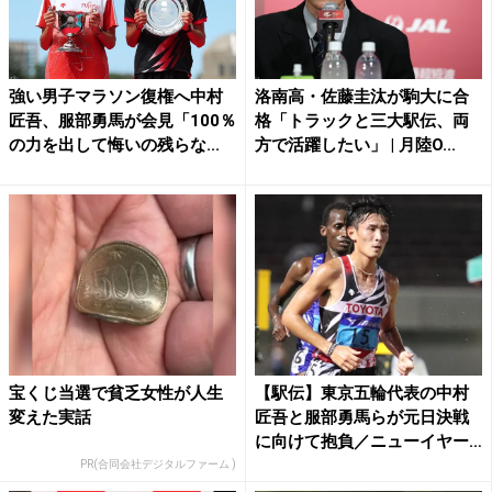
強い男子マラソン復権へ中村
洛南高・佐藤圭汰が駒大に合
匠吾、服部勇馬が会見「100％
格「トラックと三大駅伝、両
の力を出して悔いの残らな...
方で活躍したい」 | 月陸O...
宝くじ当選で貧乏女性が人生
【駅伝】東京五輪代表の中村
変えた実話
匠吾と服部勇馬らが元日決戦
に向けて抱負／ニューイヤー
駅...
PR(合同会社デジタルファーム )