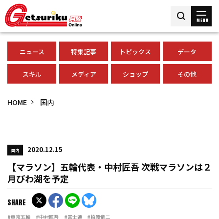
MENU
ニュース
特集記事
トピックス
データ
スキル
メディア
ショップ
その他
HOME
国内
2020.12.15
国内
【マラソン】五輪代表・中村匠吾 次戦マラソンは２
月びわ湖を予定
SHARE
#東京五輪
#中村匠吾
#富士通
#柏原竜二