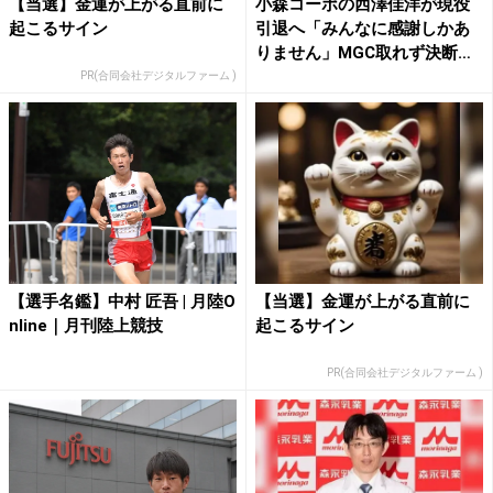
【当選】金運が上がる直前に
小森コーポの西澤佳洋が現役
起こるサイン
引退へ「みんなに感謝しかあ
りません」MGC取れず決断
／...
PR(合同会社デジタルファーム )
【選手名鑑】中村 匠吾 | 月陸O
【当選】金運が上がる直前に
nline｜月刊陸上競技
起こるサイン
PR(合同会社デジタルファーム )