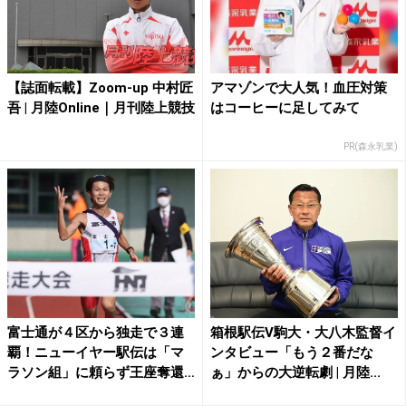
【誌面転載】Zoom-up 中村匠
アマゾンで大人気！血圧対策
吾 | 月陸Online｜月刊陸上競技
はコーヒーに足してみて
PR(森永乳業)
富士通が４区から独走で３連
箱根駅伝V駒大・大八木監督イ
覇！ニューイヤー駅伝は「マ
ンタビュー「もう２番だな
ラソン組」に頼らず王座奪還
ぁ」からの大逆転劇 | 月陸...
へ...