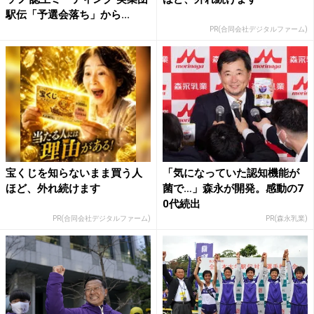
駅伝「予選会落ち」から...
PR(合同会社デジタルファーム)
宝くじを知らないまま買う人
「気になっていた認知機能が
ほど、外れ続けます
菌で…」森永が開発。感動の7
0代続出
PR(合同会社デジタルファーム)
PR(森永乳業)