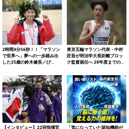
2時間4分56秒！！「マラソン
東京五輪マラソン代表・中村
で世界へ」夢への一歩踏み出
匠吾が明治学大長距離ブロッ
した25歳の鈴木健吾／び...
ク監督就任へ 28年度までの...
【インタビュー】22冠指揮官
「気になっていた認知機能が