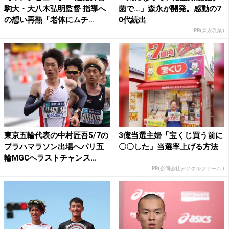
駒大・大八木弘明監督 指導へ
菌で…」森永が開発。感動の7
の想い再熱「老体にムチ...
0代続出
PR(森永乳業)
東京五輪代表の中村匠吾5/7の
3億当選主婦「宝くじ買う前に
プラハマラソン出場へパリ五
〇〇した」当選率上げる方法
輪MGCへラストチャンス...
PR(合同会社デジタルファーム )