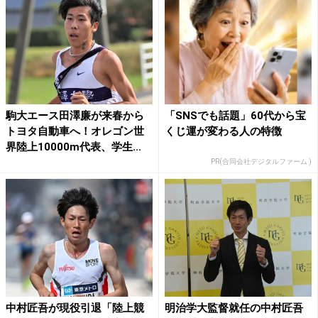
駒大エース田澤廉が来春から
「SNSでも話題」60代から宝
トヨタ自動車へ！オレゴン世
くじ運が変わる人の特徴
界陸上10000m代表、学生...
PR(合同会社デジタルファーム )
中村匠吾が現役引退「陸上競
明治学大監督就任の中村匠吾