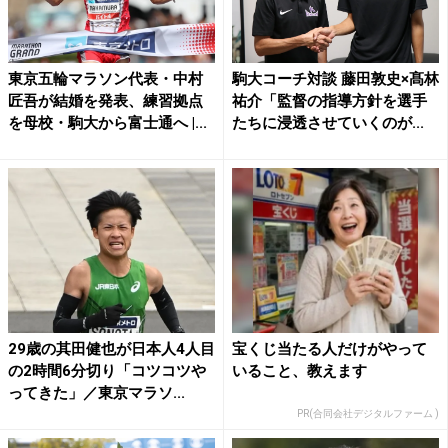
東京五輪マラソン代表・中村
駒大コーチ対談 藤田敦史×髙林
匠吾が結婚を発表、練習拠点
祐介「監督の指導方針を選手
を母校・駒大から富士通へ |...
たちに浸透させていくのが...
29歳の其田健也が日本人4人目
宝くじ当たる人だけがやって
の2時間6分切り「コツコツや
いること、教えます
ってきた」／東京マラソ...
PR(合同会社デジタルファーム )