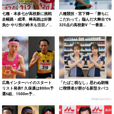
七種・本多七が高校新に挑戦
八種競技・宮下輝一「勝ちに
走幅跳・成澤、棒高跳は好勝
こだわって」臨んだ大舞台で6
負か やり投の鈴木も注目／...
325点の高校新V「一番楽...
広島インターハイのスタート
「たばこ税なし」思わぬ朗報
リスト発表!! 久保凛は800m予
に喫煙者が群がる新型タバコ
選6組、1500m予...
PR(株式会社HAL)