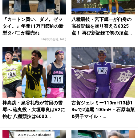
『カートン買い、ダメ。ゼッ
八種競技・宮下輝一が自身の
タイ。』年間11万円節約の新
高校記録を塗り替える6325
型タバコが爆売れ
点！ 再び新記録で初の頂点...
PR(株式会社HAL)
棒高跳・泉谷礼哉が前回の雪
古賀ジェレミー110mH13秒1
辱へ 砲丸投・大垣尊良はV2に
8wで2連覇 100mH・石原南菜
挑む 八種競技は6000...
&男子マイル・...