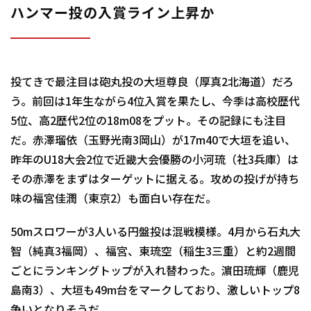
ハンマー投の入賞ライン上昇か
投てきで最注目は砲丸投の大垣尊良（厚真2北海道）だろ
う。前回は1年生ながら4位入賞を果たし、今季は高校歴代
5位、高2歴代2位の18m08をプット。その記録にも注目
だ。赤澤瑠依（玉野光南3岡山）が17m40で大垣を追い、
昨年のU18大会2位で近畿大会優勝の小河琉（社3兵庫）は
その赤澤をまずはターゲットに据える。攻めの投げが持ち
味の福宮佳潤（東京2）も面白い存在だ。
50mスロワーが3人いる円盤投は混戦模様。4月から石丸大
智（純真3福岡）、福宮、東琉空（稲生3三重）と約2週間
ごとにランキングトップが入れ替わった。濵田琉輝（鹿児
島南3）、大垣も49m台をマークしており、激しいトップ8
争いとなりそうだ。