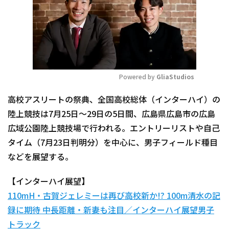
Powered by 
GliaStudios
Mute
高校アスリートの祭典、全国高校総体（インターハイ）の
陸上競技は7月25日～29日の5日間、広島県広島市の広島
広域公園陸上競技場で行われる。エントリーリストや自己
タイム（7月23日判明分）を中心に、男子フィールド種目
などを展望する。
【インターハイ展望】
110mH・古賀ジェレミーは再び高校新か!? 100m清水の記
録に期待 中長距離・新妻も注目／インターハイ展望男子
トラック