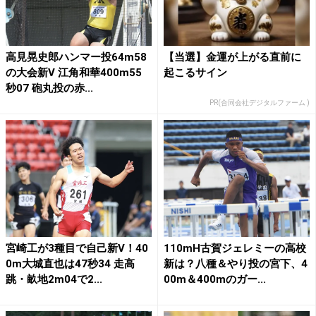
高見晃史郎ハンマー投64m58
【当選】金運が上がる直前に
の大会新V 江角和華400m55
起こるサイン
秒07 砲丸投の赤...
PR(合同会社デジタルファーム )
宮崎工が3種目で自己新V！40
110mH古賀ジェレミーの高校
0m大城直也は47秒34 走高
新は？八種＆やり投の宮下、4
跳・畝地2m04で2...
00m＆400mのガー...