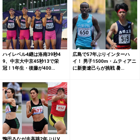
ハイレベル4継は洛南39秒4
広島で57年ぶりインターハ
9、中京大中京45秒13で栄
イ！ 男子1500m・ムティアニ
冠！1年生・後藤が400...
に新妻遼己らが挑戦 暑...
鴨田るなが走高跳2年ぶりV