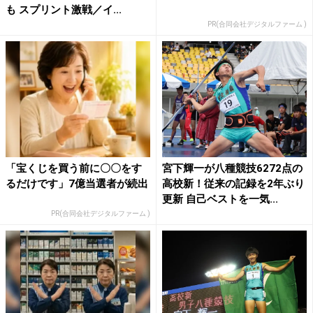
も スプリント激戦／イ...
PR(合同会社デジタルファーム )
「宝くじを買う前に〇〇をす
宮下輝一が八種競技6272点の
るだけです」7億当選者が続出
高校新！従来の記録を2年ぶり
更新 自己ベストを一気...
PR(合同会社デジタルファーム )