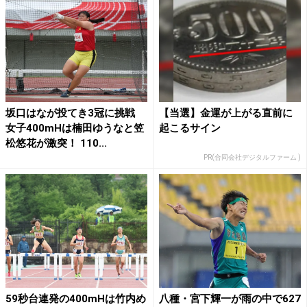
坂口はなが投てき3冠に挑戦
【当選】金運が上がる直前に
女子400mHは楠田ゆうなと笠
起こるサイン
松悠花が激突！ 110...
PR(合同会社デジタルファーム )
59秒台連発の400mHは竹内め
八種・宮下輝一が雨の中で627