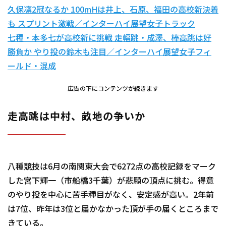
久保凛2冠なるか 100mHは井上、石原、福田の高校新決着
も スプリント激戦／インターハイ展望女子トラック
七種・本多七が高校新に挑戦 走幅跳・成澤、棒高跳は好
勝負か やり投の鈴木も注目／インターハイ展望女子フィ
ールド・混成
広告の下にコンテンツが続きます
走高跳は中村、畝地の争いか
八種競技は6月の南関東大会で6272点の高校記録をマーク
した宮下輝一（市船橋3千葉）が悲願の頂点に挑む。得意
のやり投を中心に苦手種目がなく、安定感が高い。2年前
は7位、昨年は3位と届かなかった頂が手の届くところまで
きている。