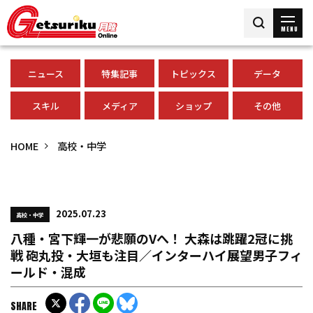
MENU
ニュース
特集記事
トピックス
データ
スキル
メディア
ショップ
その他
HOME
高校・中学
2025.07.23
高校・中学
八種・宮下輝一が悲願のVへ！ 大森は跳躍2冠に挑
戦 砲丸投・大垣も注目／インターハイ展望男子フィ
ールド・混成
SHARE