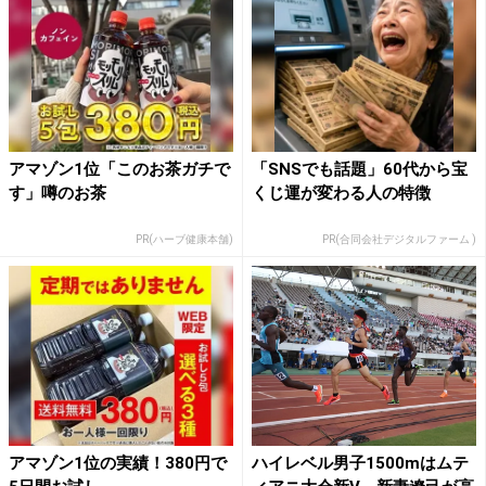
アマゾン1位「このお茶ガチで
「SNSでも話題」60代から宝
す」噂のお茶
くじ運が変わる人の特徴
PR(ハーブ健康本舗)
PR(合同会社デジタルファーム )
アマゾン1位の実績！380円で
ハイレベル男子1500mはムテ