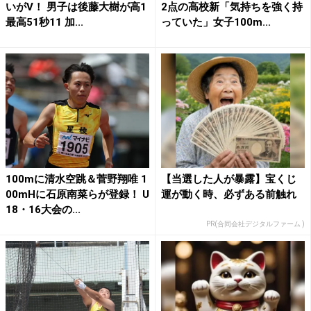
いがV！ 男子は後藤大樹が高1
2点の高校新「気持ちを強く持
最高51秒11 加...
っていた」女子100m...
100mに清水空跳＆菅野翔唯 1
【当選した人が暴露】宝くじ
00mHに石原南菜らが登録！ U
運が動く時、必ずある前触れ
18・16大会の...
PR(合同会社デジタルファーム )