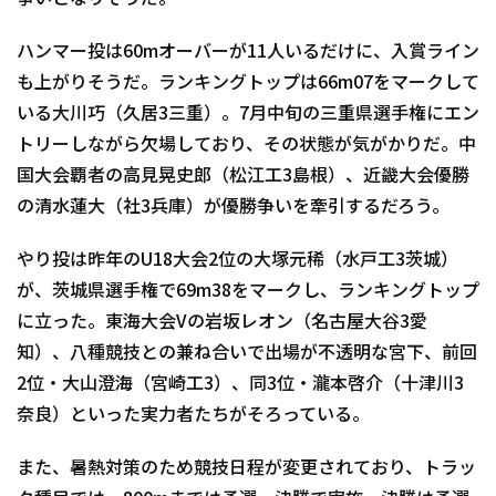
ハンマー投は60mオーバーが11人いるだけに、入賞ライン
も上がりそうだ。ランキングトップは66m07をマークして
いる大川巧（久居3三重）。7月中旬の三重県選手権にエン
トリーしながら欠場しており、その状態が気がかりだ。中
国大会覇者の高見晃史郎（松江工3島根）、近畿大会優勝
の清水蓮大（社3兵庫）が優勝争いを牽引するだろう。
やり投は昨年のU18大会2位の大塚元稀（水戸工3茨城）
が、茨城県選手権で69m38をマークし、ランキングトップ
に立った。東海大会Vの岩坂レオン（名古屋大谷3愛
知）、八種競技との兼ね合いで出場が不透明な宮下、前回
2位・大山澄海（宮崎工3）、同3位・瀧本啓介（十津川3
奈良）といった実力者たちがそろっている。
また、暑熱対策のため競技日程が変更されており、トラッ