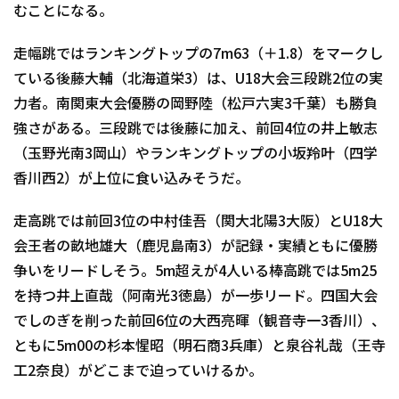
むことになる。
走幅跳ではランキングトップの7m63（＋1.8）をマークし
ている後藤大輔（北海道栄3）は、U18大会三段跳2位の実
力者。南関東大会優勝の岡野陸（松戸六実3千葉）も勝負
強さがある。三段跳では後藤に加え、前回4位の井上敏志
（玉野光南3岡山）やランキングトップの小坂羚叶（四学
香川西2）が上位に食い込みそうだ。
走高跳では前回3位の中村佳吾（関大北陽3大阪）とU18大
会王者の畝地雄大（鹿児島南3）が記録・実績ともに優勝
争いをリードしそう。5m超えが4人いる棒高跳では5m25
を持つ井上直哉（阿南光3徳島）が一歩リード。四国大会
でしのぎを削った前回6位の大西亮暉（観音寺一3香川）、
ともに5m00の杉本惺昭（明石商3兵庫）と泉谷礼哉（王寺
工2奈良）がどこまで迫っていけるか。