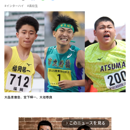
#インターハイ
#高校生
大森恵偉音、宮下輝一、大垣尊良
このニュースを見る
arrow_forward_ios