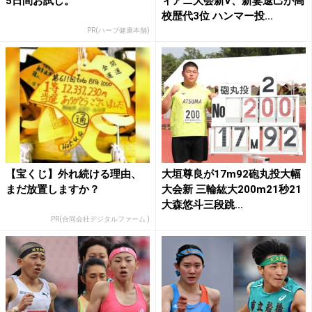
5日間お試し。
ィアニ大会新V、新妻遼己が高
校歴代3位 ハンマー投...
PR(ハーブ健康本舗)
【宝くじ】外れ続ける理由、
大垣尊良が17m92砲丸投大幅
まだ放置しますか？
大会新 三輪紘大200m21秒21
大森悠斗三段跳...
PR(合同会社デジタルファーム )