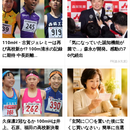
110mH・古賀ジェレミーは再
「気になっていた認知機能が
び高校新か!? 100m清水の記録
菌で…」森永が開発。感動の7
に期待 中長距離...
0代続出
PR(森永乳業)
久保凛2冠なるか 100mHは井
「玄関に〇〇を置いた後に宝
上、石原、福田の高校新決着
くじ買いなさい」簡単に当選