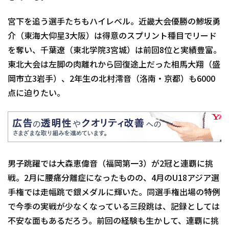
宮下を追う選手たちもハイレベル。近畿大会優勝の鯵坂勇
介（東海大仰星3大阪）は得意のスプリント種目でリード
を奪い、千葉遼（東北学院3宮城）は前回8位と実績豊富。
東北大会は左脚の肉離れから回復途上だった相馬大翔（盛
岡市立3岩手）、2年生の北村澪音（洛南・京都）も6000
点に迫りたい。
男子跳躍では大森恵偉音（福岡第一3）が2冠と連覇に挑
戦。2月に腰痛分離症になったものの、4月のU18アジア選
手権では走幅跳で銀メダルに輝いた。同選手権出場の特例
で今季の実戦が少なくなっている三段跳は、記録としては
不安な面もあるだろう。前回の経験も生かして、連覇に挑