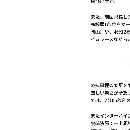
飛び出すか。
また、前回棄権した
高校歴代2位をマー
岡山）や、4分12
イムレースながら
競技日程の変更を受
厳しい暑さが予想さ
では、2分05秒
またインターハイ
会準決勝で井上凪紗