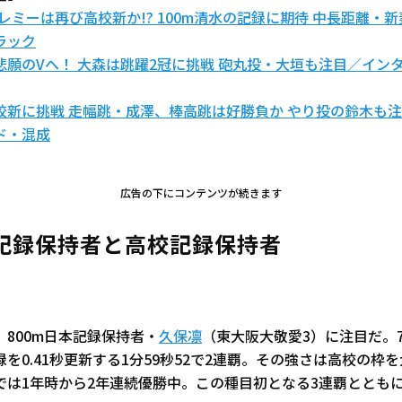
ェレミーは再び高校新か!? 100m清水の記録に期待 中長距離・
ラック
悲願のVへ！ 大森は跳躍2冠に挑戦 砲丸投・大垣も注目／イン
校新に挑戦 走幅跳・成澤、棒高跳は好勝負か やり投の鈴木も
ド・混成
広告の下にコンテンツが続きます
記録保持者と高校記録保持者
800m日本記録保持者・
久保凛
（東大阪大敬愛3）に注目だ。
を0.41秒更新する1分59秒52で2連覇。その強さは高校の枠
では1年時から2年連続優勝中。この種目初となる3連覇ととも