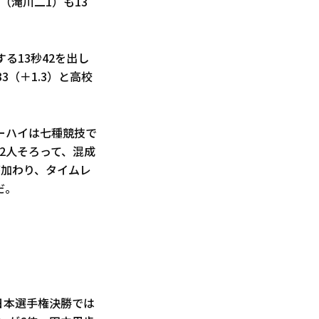
（滝川二1）も13
する13秒42を出し
（＋1.3）と高校
ーハイは七種競技で
2人そろって、混成
が加わり、タイムレ
だ。
日本選手権決勝では