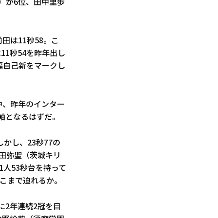
）が6位、田中里歩
田は11秒58。こ
1秒54を昨年出し
幅自己新をマークし
中、昨年のインター
軸となるはずだ。
かし、23秒77の
柴田弥聖（茨城キリ
1人53秒台を持って
どこまで迫れるか。
に2年連続2冠を目