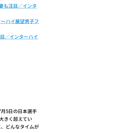
新妻も注目／インタ
ターハイ展望男子フ
注目／インターハイ
7月5日の日本選手
を大きく超えてい
に、どんなタイムが