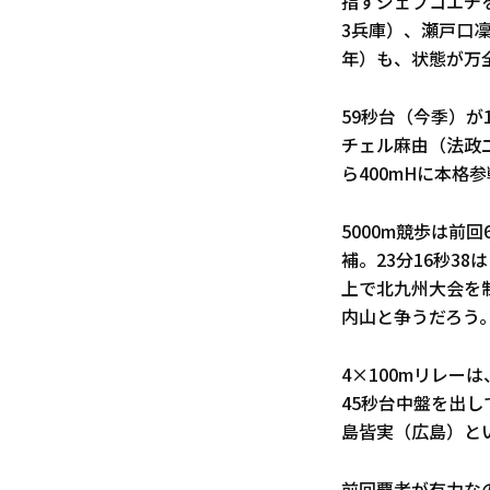
指すジェプコエチ
3兵庫）、瀬戸口
年）も、状態が万
59秒台（今季）が
チェル麻由（法政二
ら400mHに本格
5000m競歩は前
補。23分16秒3
上で北九州大会を制
内山と争うだろう
4×100mリレー
45秒台中盤を出
島皆実（広島）と