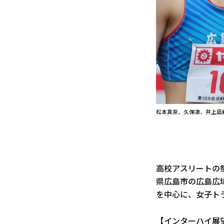
松本真奈、久保凛、井上凪
高校アスリートの祭
県広島市の広島広
を中心に、女子ト
【インターハイ展