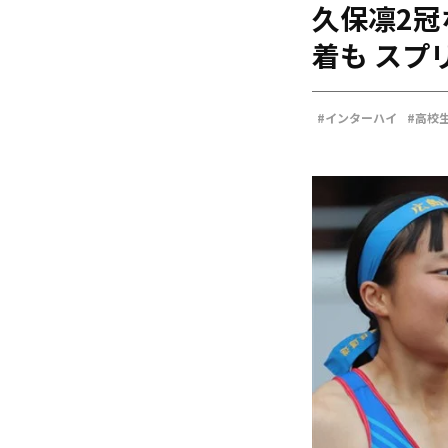
久保凛2冠
海外
五輪
着も スプ
好記録
大会結果
#インターハイ
#高校