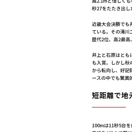
風2.1mと惜しく
秒27をたたき出し
近畿大会決勝でも井
ている。その滝川二
歴代2位、高2最高
井上と石原はとも
も入賞。しかし秋
から転向し、好記
ースの中でも驚異
短距離で地
100mは11秒5