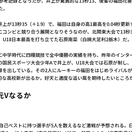
も参考記録となったが、井上が驚異的な13秒13、後輩の福田花奏
た。
上が13秒35（＋1.9）で、福田は自身の高1最高を0.04秒更新
コンビと競り合う展開となりそうなのが、北関東大会で13秒33
、U18日本最高を打ち立てた石原南菜（白鴎大足利2栃木）だ。
に中学時代に四種競技で全中優勝の実績を持ち、昨年のインタ
の国民スポーツ大会少年Aで井上が、U18大会では石原が制し、
録を出している。その2人にルーキーの福田をはじめライバル
的な高校新が出るか。好天と適度な追い風を期待したいところ
元Vなるか
台を自己ベストに持つ選手が5人を数えるなど激戦が予想される。