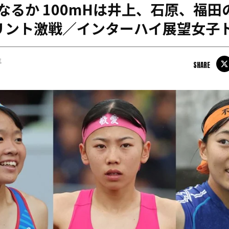
なるか 100mHは井上、石原、福田
日本学連加盟大学
リント激戦／インターハイ展望女子
生
SHARE