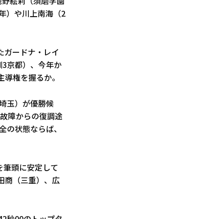
池野絵莉（須磨学園
年）や川上南海（2
したガードナ・レイ
訓3京都）、今年か
が主導権を握るか。
3埼玉）が優勝候
は故障からの復調途
万全の状態ならば、
7を筆頭に安定して
田商（三重）、広