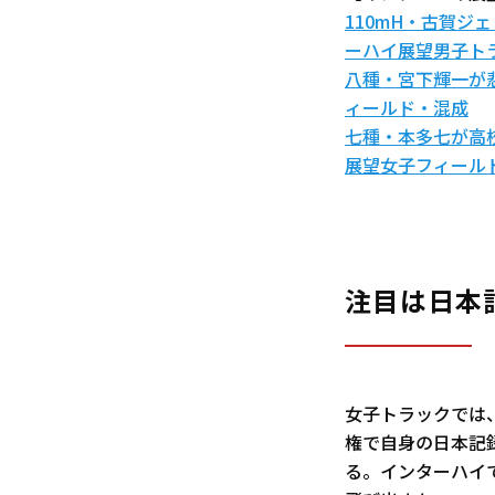
110mH・古賀ジ
ーハイ展望男子ト
八種・宮下輝一が
ィールド・混成
七種・本多七が高
展望女子フィール
注目は日本
女子トラックでは、
権で自身の日本記録
る。インターハイ