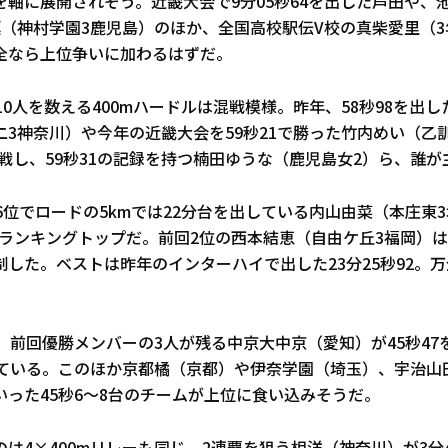
を軸に展開されそう。近畿大会で9分05秒64を出した芦田や、
凜（神村学園3鹿児島）のほか、全国高校駅伝V校の真柴愛里（3
全なら上位争いに加わるはずだ。
10人を数える400mハードルは混戦模様。昨年、58秒98を出
3神奈川）や今年の近畿大会を59秒21で勝った竹内めい（乙
参戦し、59秒31の記録を持つ楠田ゆうな（鹿児島女2）ら、誰
回6位でロードの5kmでは22分台を出している内山由菜（本庄東
8はランキングトップだ。前回2位の西本結恵（自由ケ丘3福岡）
した。ベストは昨年のインターハイで出した23分25秒92。
。
は、前回優勝メンバーの3人が残る中京大中京（愛知）が45秒4
している。このほか京都橘（京都）や伊奈学園（埼玉）、宇治山
いった45秒6～8台のチームが上位に食い込みそうだ。