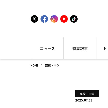
ニュース
特集記事
ト
国内
世界陸上
シュー
HOME
高校・中学
駅伝
特集
インフ
箱根駅伝
学生長距離
編集部
大学
高校・中学
PR
高校
アラカルト
アイテ
高校・中学
中学
プレゼ
2025.07.23
世界陸上
日本代表