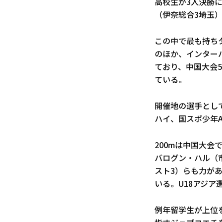
高校生が3人決勝
（伊奈総合3埼玉
この中で最も持ちタ
のほか、インターハ
ており、中国大会5
ている。
開催地の選手とし
ハイ、国スポ少年
200mは中国大会
バログン・ハル（市
スト3）らも力があ
いる。U18アジ
例年留学生が上位を