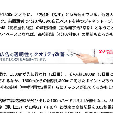
1500mとともに、「2冠を目指す」と意気込んでいる。近畿大会
ク。前回覇者で4分07秒59の自己ベストを持つジャネット・ジ
秒48（高校歴代3位）の芦田和佳（立命館宇治3京都）と争うこ
ハイペースとなれば、高校記録（4分07秒86）の更新もあるか
け、1500mが先に行われ（2日目）、その後に800m（3日目
れるなか、1500mからの回復も800mに向けたポイントだろ
台の小松美咲（中村学園女3福岡）らにチャンスが出てくるかもし
路線で高校記録が飛び出した100mハードルも目が離せない。5
（滝川二3）が13秒31（＋0.7）と従来の高校記録を0.03秒