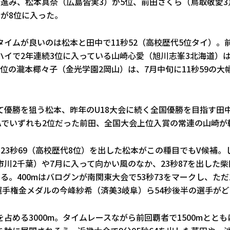
に進み、松本真奈（広島皆実3）が5位、前田さくら（鳥取敬愛3
）が8位に入った。
イムが良いのは松本と田中で11秒52（高校歴代5位タイ）。前
イで2年連続3位に入っている山崎心愛（旭川志峯3北海道）は1
位の瀧本椰々子（金光学園2岡山）は、7月中旬に11秒59の大
て優勝を狙う松本、昨年のU18大会に続く全国優勝を目指す田
Aでいずれも2位だった前田、全国大会上位入賞の常連の山崎が
で23秒69（高校歴代8位）を出した松本がこの種目でもV候補。し
川2千葉）や7月に入って向かい風のなか、23秒87を出した
る。400mはバログンが南関東大会で53秒73をマークし、ただ
ア選手権金メダルの今峰紗希（済美3岐阜）ら54秒後半の選手が
占める3000m。タイムレースながら前回覇者で1500mととも