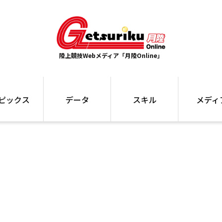
陸上競技Webメディア「月陸Online」
ピックス
データ
スキル
メディ
ズ
ランキング
トレーニング
インタビュー
ォ
最高記録
お役立ち情報
大会ギャラリ
コラム
世界大会
箱根駅伝
国内大会
写真記事
ム
駅伝データ
ント
選手名鑑
スケジュール
関連リンク