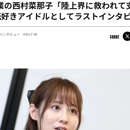
卒業の西村菜那子「陸上界に救われて
日本学連加盟大学
伝好きアイドルとしてラストインタ
#インタビュー
#NGT48
SHARE