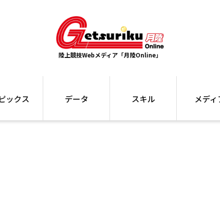
陸上競技Webメディア「月陸Online」
ピックス
データ
スキル
メディ
ズ
ランキング
トレーニング
インタビュー
ォ
最高記録
お役立ち情報
大会ギャラリ
コラム
世界大会
箱根駅伝
国内大会
写真記事
ム
駅伝データ
ント
選手名鑑
スケジュール
関連リンク