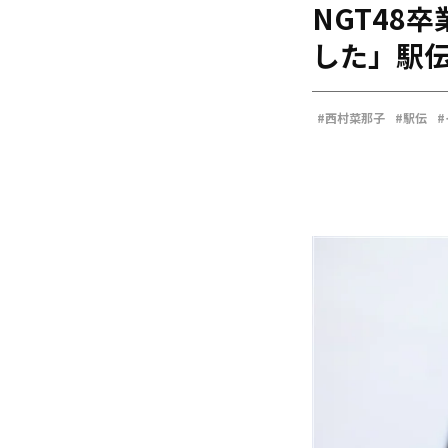
NGT48
海外
五輪
した」駅
好記録
大会結果
#西村菜那子
#駅伝