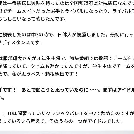
実は一番駅伝に興味を持ったのは全国都道府県対抗駅伝なんで
根でチームメイトだった選手とライバルになったり、ライバル
おもしろいなって感じたんです。
生観戦したのは中3の時で、日体大が優勝しました。最初に行
グディスタンスです！
大は服部翔大さんが３年生主将で、特集番組では敬語でチームを
が降っていて、タイムも遅かったんですが、学生主体でチーム
会で、私が思うベスト箱根駅伝です！
しすぎです！ あとで聞こうと思っていたのに……。まずはアイド
い。
）。10年間習っていたクラシックバレエを中2で辞めたのです
うっていろいろ考えて、そのうちの一つがアイドルでした。