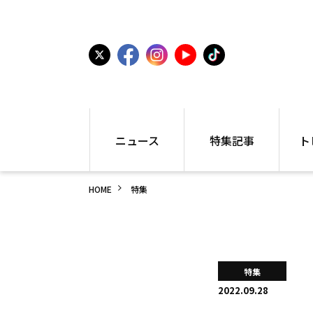
ニュース
特集記事
ト
国内
世界陸上
シュー
HOME
特集
駅伝
特集
インフ
箱根駅伝
学生長距離
編集部
大学
高校・中学
PR
高校
アラカルト
アイテ
特集
中学
プレゼ
2022.09.28
世界陸上
日本代表