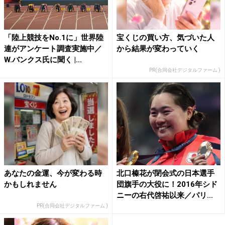
「陸上競技をNo.1に」世界陸
宝くじの買い方、気づいた人
連がアンケート調査実施中／
から結果が変わっていく
W.バンクス氏に聞く |...
PR(合同会社デジタルファーム )
あなたの金運、今が変わる時
北口榛花が閉会式の日本選手
かもしれません
団旗手の大役に！2016年シド
ニーの右代啓祐以来／パリ...
PR(合同会社デジタルファーム )