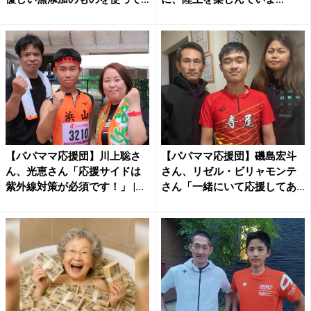
い...
す！」...
【パパママ応援団】川上聡さ
【パパママ応援団】磯島宏斗
ん、光恵さん「応援サイドは
さん、リゼル・ビリャモンテ
紫外線対策が必須です！」 |...
さん「一緒にいて応援してあ
げ...