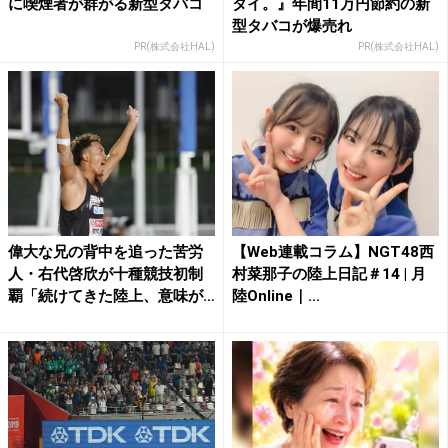
に喫煙者が群がる新型タバコ
タイ。』年間11万円節約の新
型タバコが爆売れ
PR(株式会社HAL)
PR(株式会社HAL)
偉大な兄の背中を追った苦労
【Web連載コラム】NGT48西
人・右代啓欣が十種競技初制
村菜那子の陸上日記＃14 | 月
覇「続けてきた陸上、意味が
陸Online｜...
あ...