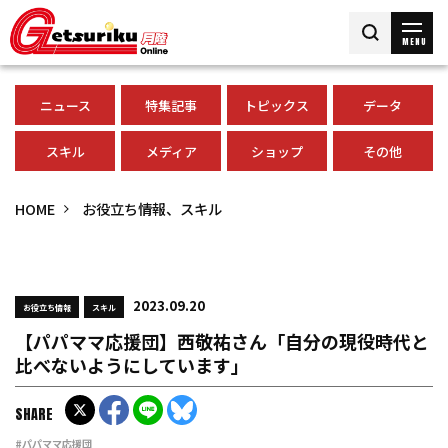
MENU
ニュース
特集記事
トピックス
データ
スキル
メディア
ショップ
その他
HOME
お役立ち情報、スキル
2023.09.20
お役立ち情報
スキル
【パパママ応援団】西敬祐さん「自分の現役時代と
比べないようにしています」
SHARE
#パパママ応援団