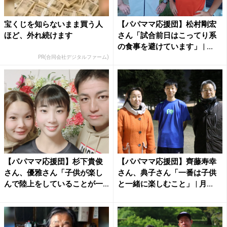
宝くじを知らないまま買う人
【パパママ応援団】松村剛宏
ほど、外れ続けます
さん「試合前日はこってり系
の食事を避けています」 | ...
PR(合同会社デジタルファーム)
【パパママ応援団】杉下貴俊
【パパママ応援団】齊藤寿幸
さん、優雅さん「子供が楽し
さん、典子さん「一番は子供
んで陸上をしていることが一
と一緒に楽しむこと」 | 月...
番...