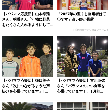
【パパママ応援団】山本幸延
「2027年の宝くじ当選者は〇
さん、明香さん「汁物に野菜
〇です」占い師が暴露
をたくさん入れるようにして
い...
PR(合同会社デジタルファーム )
【パパママ応援団】樋口美子
【パパママ応援団】古川亜弥
さん「次につながるような声
さん「バランスのいい食事を
掛けを心掛けています」 | ...
心掛けています！」 | 月陸...