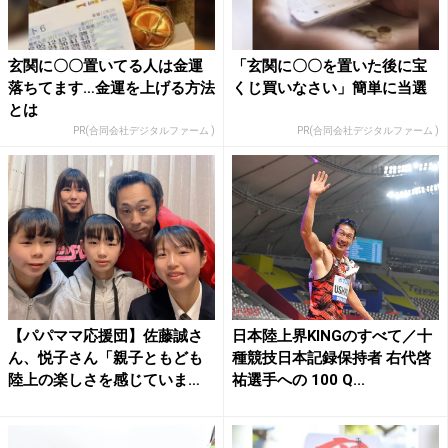
玄関に〇〇置いてる人は金運
「玄関に〇〇を置いた後に宝
落ちてます…金運を上げる方法
くじ買いなさい」簡単に当選
とは
PR(合同会社デジタルファーム )
PR(合同会社デジタルファーム )
【パパママ応援団】佐藤誠さ
日本陸上界KINGのすべて／十
ん、悦子さん「親子ともども
種競技日本記録保持者 右代啓
陸上の楽しさを感じていま
祐選手への 100 Q...
す」...