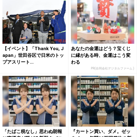
【イベント】「Thank You, J
あなたの金運はどう？宝くじ
apan」世田谷区で日米のトッ
に縁がある時、金運はこう変
プアスリート...
わる
PR(合同会社デジタルファーム )
「たばこ税なし」思わぬ朗報
『カートン買い、ダメ。ゼッ