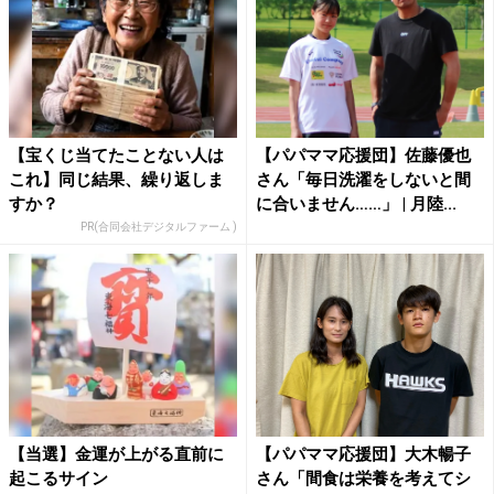
【宝くじ当てたことない人は
【パパママ応援団】佐藤優也
これ】同じ結果、繰り返しま
さん「毎日洗濯をしないと間
すか？
に合いません……」 | 月陸...
PR(合同会社デジタルファーム )
【当選】金運が上がる直前に
【パパママ応援団】大木暢子
起こるサイン
さん「間食は栄養を考えてシ