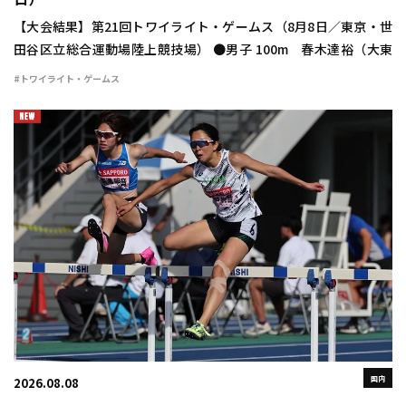
日）
【大会結果】第21回トワイライト・ゲームス（8月8日／東京・世
田谷区立総合運動場陸上競技場） ●男子 100m 春木達裕（大東
大） 10秒24（＋1.8） 400m 豊田兼（トヨタ自動車） 46秒
#トワイライト・ゲームス
48 800m 宮下颯 […]
国内
2026.08.08