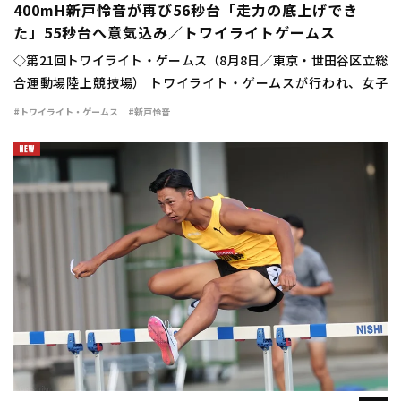
400mH新戸怜音が再び56秒台「走力の底上げでき
た」55秒台へ意気込み／トワイライトゲームス
◇第21回トワイライト・ゲームス（8月8日／東京・世田谷区立総
合運動場陸上競技場） トワイライト・ゲームスが行われ、女子
400mハードルは新戸怜音（VIDA）が56秒75の自己新で優勝し
#トワイライト・ゲームス
#新戸怜音
た。 日本選手権の予選で56秒94 […]