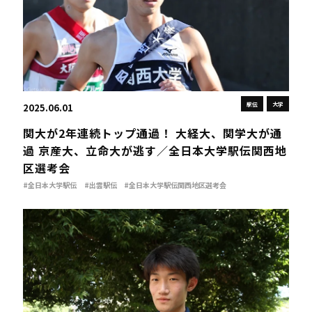
駅伝
大学
2025.06.01
関大が2年連続トップ通過！ 大経大、関学大が通
過 京産大、立命大が逃す／全日本大学駅伝関西地
区選考会
#全日本大学駅伝
#出雲駅伝
#全日本大学駅伝関西地区選考会