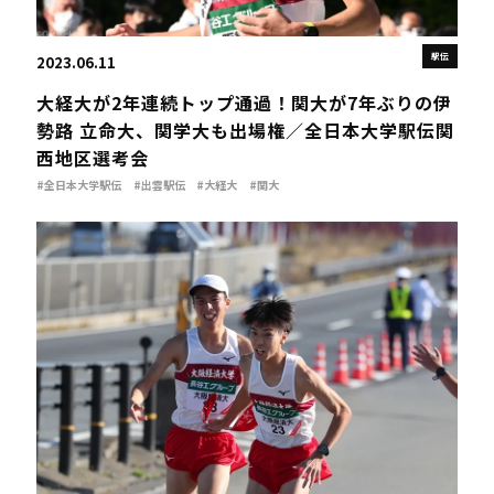
駅伝
2023.06.11
大経大が2年連続トップ通過！関大が7年ぶりの伊
勢路 立命大、関学大も出場権／全日本大学駅伝関
西地区選考会
#全日本大学駅伝
#出雲駅伝
#大経大
#関大
#全日本大学駅伝関西地区選考会