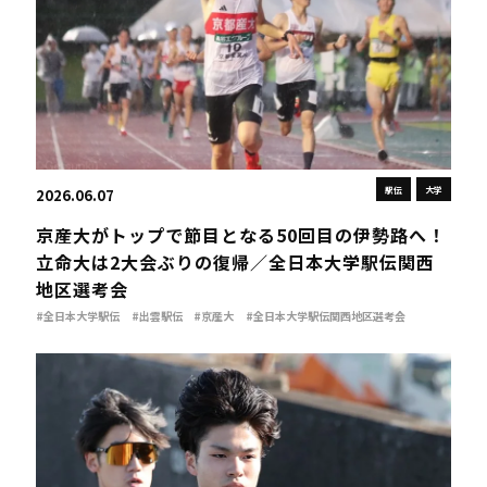
駅伝
大学
2026.06.07
京産大がトップで節目となる50回目の伊勢路へ！
立命大は2大会ぶりの復帰／全日本大学駅伝関西
地区選考会
#全日本大学駅伝
#出雲駅伝
#京産大
#全日本大学駅伝関西地区選考会