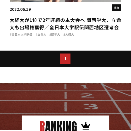
駅伝
2022.06.19
大経大が1位で2年連続の本大会へ 関西学大、立命
大も出場権獲得／全日本大学駅伝関西地区選考会
#全日本大学駅伝
#立命大
#関学大
#大経大
#全日本大学駅伝関西地区選考会
1
RANKING