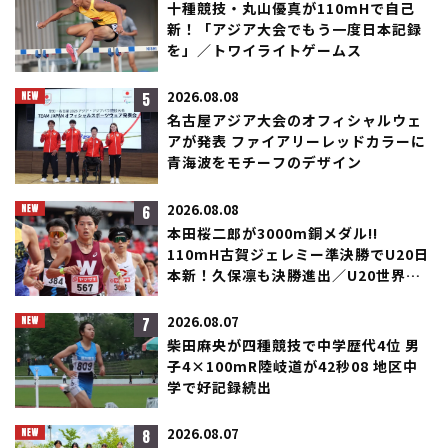
十種競技・丸山優真が110mHで自己
新！「アジア大会でもう一度日本記録
を」／トワイライトゲームス
5
2026.08.08
名古屋アジア大会のオフィシャルウェ
アが発表 ファイアリーレッドカラーに
青海波をモチーフのデザイン
6
2026.08.08
本田桜二郎が3000m銅メダル!!
110mH古賀ジェレミー準決勝でU20日
本新！久保凛も決勝進出／U20世界選
手権
7
2026.08.07
柴田麻央が四種競技で中学歴代4位 男
子4×100mR陸岐道が42秒08 地区中
学で好記録続出
8
2026.08.07