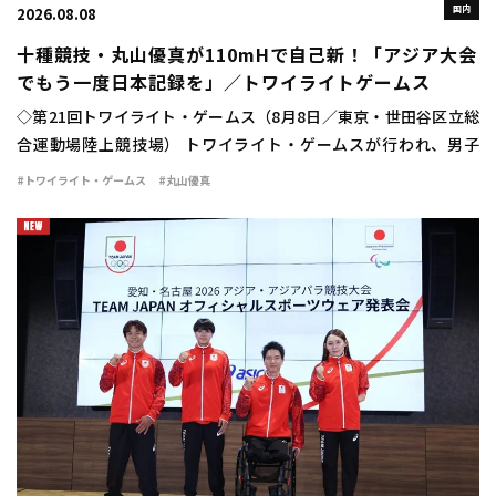
国内
2026.08.08
十種競技・丸山優真が110mHで自己新！「アジア大会
でもう一度日本記録を」／トワイライトゲームス
◇第21回トワイライト・ゲームス（8月8日／東京・世田谷区立総
合運動場陸上競技場） トワイライト・ゲームスが行われ、男子
110mハードルに十種競技日本記録保持者の丸山優真（住友電工）
#トワイライト・ゲームス
#丸山優真
が出場。13秒84（＋1.4）の自己新 […]