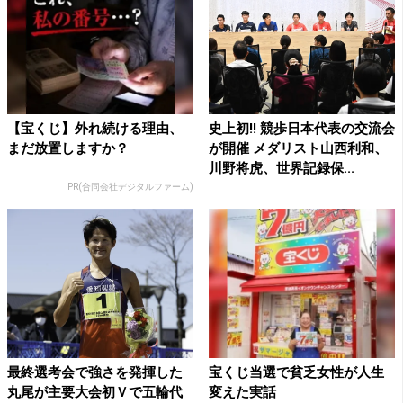
【宝くじ】外れ続ける理由、
史上初!! 競歩日本代表の交流会
まだ放置しますか？
が開催 メダリスト山西利和、
川野将虎、世界記録保...
PR(合同会社デジタルファーム)
最終選考会で強さを発揮した
宝くじ当選で貧乏女性が人生
丸尾が主要大会初Ｖで五輪代
変えた実話