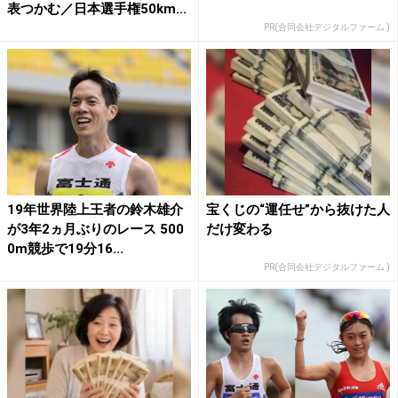
表つかむ／日本選手権50km...
PR(合同会社デジタルファーム )
19年世界陸上王者の鈴木雄介
宝くじの“運任せ”から抜けた人
が3年2ヵ月ぶりのレース 500
だけ変わる
0m競歩で19分16...
PR(合同会社デジタルファーム )