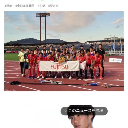
#競歩
#全日本実業団
#引退
#荒井広
このニュースを見る
arrow_forward_ios