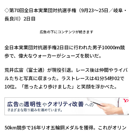
◇第70回全日本実業団対抗選手権（9月23～25日／岐阜・
長良川）2日目
広告の下にコンテンツが続きます
全日本実業団対抗選手権2日目に行われた男子10000ｍ競
歩で、偉大なウォーカーがシューズを脱いだ。
荒井広宙（富士通）が現役引退。レース後は仲間やライバ
ルたちと写真に収まった。ラストレースは41分54秒02で
10位。「思ったより歩けました」と笑顔を浮かべた。
50km競歩で16年リオ五輪銅メダルを獲得。これがオリン