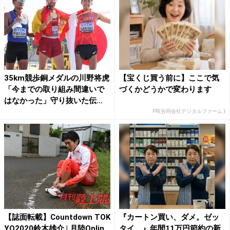
35km競歩銅メダルの川野将虎
【宝くじ買う前に】ここで気
「今までの取り組み間違いで
づくかどうかで変わります
はなかった」守り抜いた伝...
PR(合同会社デジタルファーム )
【誌面転載】Countdown TOK
『カートン買い、ダメ。ゼッ
YO2020鈴木雄介 | 月陸Onlin
タイ。』年間11万円節約の新