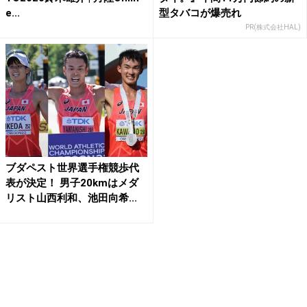
e...
型タバコが爆売れ
PR(株式会社HAL)
ブダペスト世界選手権競歩代
表が決定！ 男子20kmはメダ
リスト山西利和、池田向希...