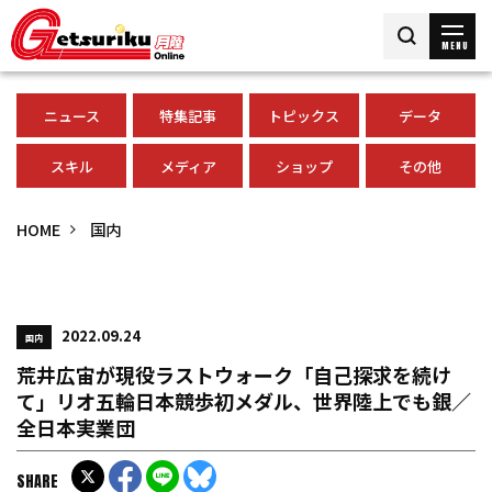
MENU
ニュース
特集記事
トピックス
データ
スキル
メディア
ショップ
その他
HOME
国内
2022.09.24
国内
荒井広宙が現役ラストウォーク「自己探求を続け
て」リオ五輪日本競歩初メダル、世界陸上でも銀／
全日本実業団
SHARE