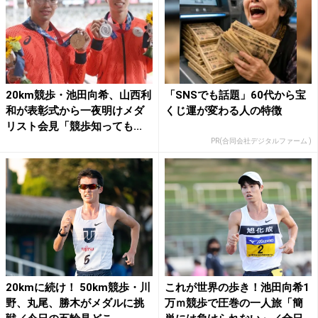
20km競歩・池田向希、山西利
「SNSでも話題」60代から宝
和が表彰式から一夜明けメダ
くじ運が変わる人の特徴
リスト会見「競歩知っても...
PR(合同会社デジタルファーム )
20kmに続け！ 50km競歩・川
これが世界の歩き！池田向希1
野、丸尾、勝木がメダルに挑
万ｍ競歩で圧巻の一人旅「簡