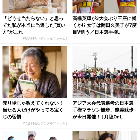
「どうせ当たらない」と思っ
高橋英輝が3大会ぶり王座に就
てた私が本当に当選した“買い
くか!? 女子は岡田久美子が7度
方”がこれ
目V狙う／日本選手権...
PR(合同会社デジタルファーム )
売り場じゃ教えてくれない！
アジア大会代表選考の日本選
当たる人だけがやってる宝く
手権マラソン競歩、能美競歩
じの習慣
が今日開催！ | 月陸Onl...
PR(合同会社デジタルファーム )