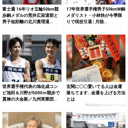
富士通 16年リオ五輪50km競
17年世界選手権男子50kmW銅
歩銅メダルの荒井広宙退部と
メダリスト・小林快が今季限
男子短距離の北川貴理退...
りで現役引退 | 月陸...
世界選手権代表の旭化成コン
玄関に〇〇置いてる人は金運
ビ池田＆川野が5000ｍ競歩で
落ちてます…金運を上げる方法
貫禄の大会新／九州実業団...
とは
PR(合同会社デジタルファーム )