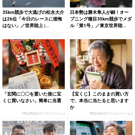
35km競歩で大逃げの松永大介
日本勢は勝木隼人が銅！オー
は26位「今日のレースに後悔
プニング種目35km競歩でメダ
はない」／世界陸上 |...
ル「第1号」／東京世界陸...
「玄関に〇〇を置いた後に宝
【宝くじ】このままの買い方
くじ買いなさい」簡単に当選
で、本当に当たると思います
か
PR(合同会社デジタルファーム )
PR(合同会社デジタルファーム )