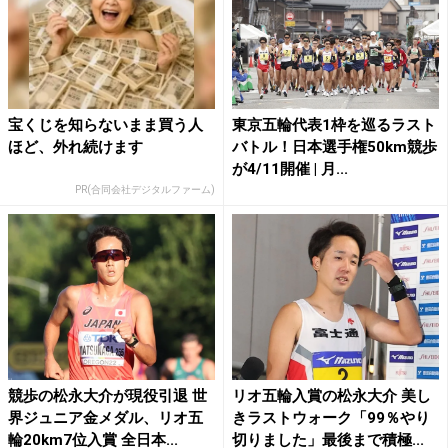
宝くじを知らないまま買う人
東京五輪代表1枠を巡るラスト
ほど、外れ続けます
バトル！日本選手権50km競歩
が4/11開催 | 月...
PR(合同会社デジタルファーム)
競歩の松永大介が現役引退 世
リオ五輪入賞の松永大介 美し
界ジュニア金メダル、リオ五
きラストウォーク「99％やり
輪20km7位入賞 全日本...
切りました」最後まで積極...