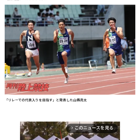
「リレーでの代表入りを目指す」と発表した山縣亮太
このニュースを見る
arrow_forward_ios