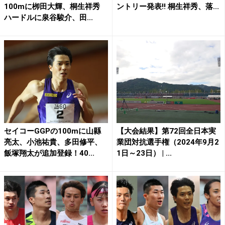
100mに栁田大輝、桐生祥秀
ントリー発表!! 桐生祥秀、落...
ハードルに泉谷駿介、田...
セイコーGGPの100mに山縣
【大会結果】第72回全日本実
亮太、小池祐貴、多田修平、
業団対抗選手権（2024年9月2
飯塚翔太が追加登録！40...
1日～23日） | ...