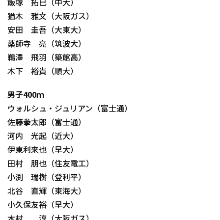
飯塚 拓巳（中大）
猶木 雅文（大阪ガス）
安田 圭吾（大東大）
薬師寺 亮（筑波大）
鵜澤 飛羽（築館高）
木下 裕貴（順大）
男子400ｍ
ウォルシュ・ジュリアン（富士通）
佐藤拳太郎（富士通）
河内 光起（近大）
伊東利来也（早大）
田村 朋也（住友電工）
小渕 瑞樹（登利平）
北谷 直輝（東海大）
小久保友裕（早大）
木村 淳（大阪ガス）