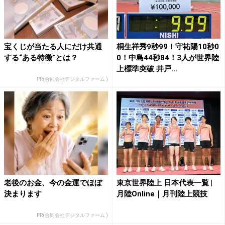
宝くじが当たる人にだけ共通
桐生祥秀9秒99！守祐陽10秒0
する“ある特徴”とは？
0！中島44秒84！3人が世界陸
上標準突破 井戸...
PR(合同会社デジタルファーム )
老後のお金、今の金運でほぼ
東京世界陸上 日本代表一覧 |
決まります
月陸Online｜月刊陸上競技
PR(合同会社デジタルファーム )