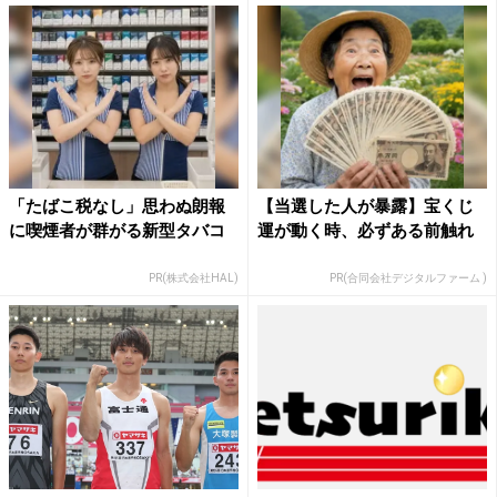
「たばこ税なし」思わぬ朗報
【当選した人が暴露】宝くじ
に喫煙者が群がる新型タバコ
運が動く時、必ずある前触れ
PR(株式会社HAL)
PR(合同会社デジタルファーム )