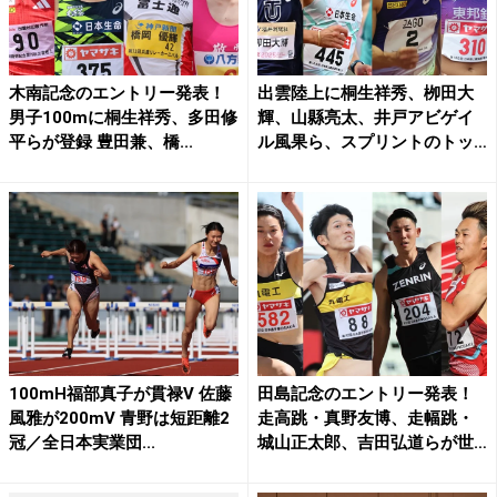
木南記念のエントリー発表！
出雲陸上に桐生祥秀、栁田大
男子100mに桐生祥秀、多田修
輝、山縣亮太、井戸アビゲイ
平らが登録 豊田兼、橋...
ル風果ら、スプリントのトッ
プ...
100mH福部真子が貫禄V 佐藤
田島記念のエントリー発表！
風雅が200mV 青野は短距離2
走高跳・真野友博、走幅跳・
冠／全日本実業団...
城山正太郎、吉田弘道らが世
界...