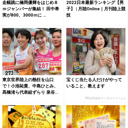
走幅跳に橋岡優輝をはじめ８
2022日本最新ランキング【男
ｍジャンパーが集結！ 田中希
子】 | 月陸Online｜月刊陸上競
実が800、3000ｍに ...
技
東京世界陸上の熱狂を山口
宝くじ当たる人だけがやって
で！小池祐貴、中島ひとみ、
いること、教えます
髙橋渚ら代表組ずらり 泉谷駿
介...
PR(合同会社デジタルファーム )