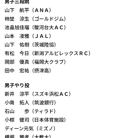
男子三段跳
山下 航平（ＡＮＡ）
柿埜 涼生（ゴールドジム）
池畠旭佳瑠（駿河台大ＡＣ）
山本 凌雅（ＪＡＬ）
山下 佑樹（茨城陸協）
有松 今日（新潟アルビレックスＲＣ）
岡部 優真（福岡大クラブ）
田中 宏祐（摂津高）
男子やり投
新井 涼平（スズキ浜松ＡＣ）
小南 拓人（筑波銀行）
石山 歩（ティラド）
小椋 健司（日本体育施設）
ディーン元気（ミズノ）
横堀 雅孝（大教大）