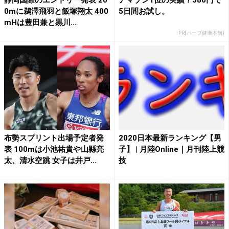
0mに鵜澤飛羽と飯塚翔太 400
5日間お試し。
mHは豊田兼と黒川...
PR(ハーブ健康本舗)
布勢スプリント出場予定者発
2020日本最新ランキング【男
表 100mは小池祐貴や山縣亮
子】 | 月陸Online｜月刊陸上競
太、清水空跳 女子は井戸...
技