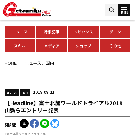
MENU
ニュース
特集記事
トピックス
データ
スキル
メディア
ショップ
その他
HOME
ニュース、国内
2019.08.21
ニュース
国内
【Headline】富士北麓ワールドトライアル2019
山縣らエントリー発表
SHARE
#富士北麓ワールドトライアル