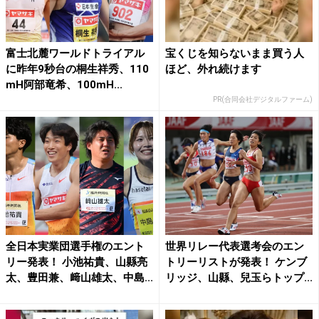
富士北麓ワールドトライアル
宝くじを知らないまま買う人
に昨年9秒台の桐生祥秀、110
ほど、外れ続けます
mH阿部竜希、100mH...
PR(合同会社デジタルファーム)
全日本実業団選手権のエント
世界リレー代表選考会のエン
リー発表！ 小池祐貴、山縣亮
トリーリストが発表！ ケンブ
太、豊田兼、﨑山雄太、中島...
リッジ、山縣、兒玉らトップ...