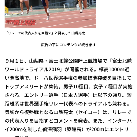
「リレーでの代表入りを目指す」と発表した山縣亮太
広告の下にコンテンツが続きます
９月１日、山梨県・富士北麓公園陸上競技場で「富士北麓
ワールドトライアル2019」が開催される。標高1000ｍ近
い準高地で、ドーハ世界選手権の参加標準突破を目指して
トップアスリートが集結。男子10種目、女子７種目が実施
される。エントリー選手（日本人選手）は以下の通り。短
距離系は世界選手権リレー代表へのトライアルも兼ねる。
気胸から復帰戦となる山縣亮太（セイコー）は、リレーで
の代表入りを目指すとコメントを発表。また、インターハ
イ200ｍを制した鵜澤飛羽（築館高）が200ｍにエントリ