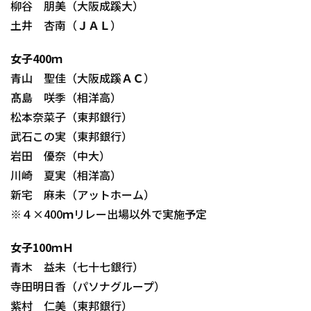
柳谷 朋美（大阪成蹊大）
土井 杏南（ＪＡＬ）
女子400ｍ
青山 聖佳（大阪成蹊ＡＣ）
髙島 咲季（相洋高）
松本奈菜子（東邦銀行）
武石この実（東邦銀行）
岩田 優奈（中大）
川崎 夏実（相洋高）
新宅 麻未（アットホーム）
※４×400ｍリレー出場以外で実施予定
女子100ｍＨ
青木 益未（七十七銀行）
寺田明日香（パソナグループ）
紫村 仁美（東邦銀行）