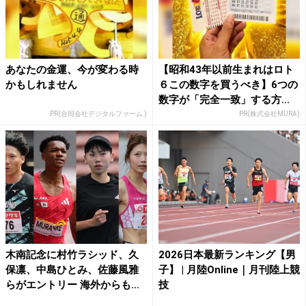
あなたの金運、今が変わる時
【昭和43年以前生まれはロト
かもしれません
６この数字を買うべき】6つの
数字が「完全一致」する方...
PR(合同会社デジタルファーム )
PR(株式会社MURA)
木南記念に村竹ラシッド、久
2026日本最新ランキング【男
保凛、中島ひとみ、佐藤風雅
子】 | 月陸Online｜月刊陸上競
らがエントリー 海外からも
技
豪...