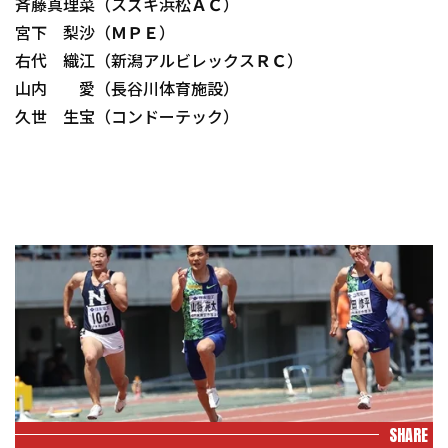
斉藤真理菜（スズキ浜松ＡＣ）
宮下 梨沙（ＭＰＥ）
右代 織江（新潟アルビレックスＲＣ）
山内 愛（長谷川体育施設）
久世 生宝（コンドーテック）
SHARE