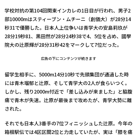
学校対抗の第104回関東インカレの1日目が行われ、男子2
部10000mはスティーブン・ムチーニ（創価大）が28分14
秒31で優勝した。日本人上位争いは青学大の安島莉玖が
28分19秒81、黒田然が28分24秒38で4、5位を占め、國學
院大の辻原輝が28分31秒42をマークして7位だった。
広告の下にコンテンツが続きます
留学生相手に、5000m14分10秒で先頭集団が通過した時
には青木瑠郁と辻原、そして青学大の2人が食らいつく。
しかし、残り2000m付近で「差し込みが来ました」と脇腹
痛で青木が失速。辻原が最後まで攻めたが、青学大勢に離
された。
それでも日本人3番手の7位フィニッシュした辻原。今年の
箱根駅伝では4区区間2位と力走していたが、実は「膝を痛