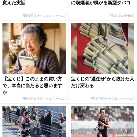
変えた実話
に喫煙者が群がる新型タバコ
PR(合同会社デジタルファーム )
PR(株式会社HAL)
【宝くじ】このままの買い方
宝くじの“運任せ”から抜けた人
で、本当に当たると思います
だけ変わる
か
PR(合同会社デジタルファーム )
PR(合同会社デジタルファーム )