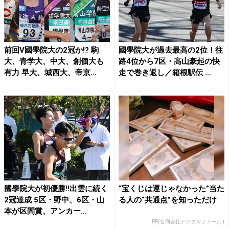
前回V國學院大の2冠か!? 駒
國學院大が過去最高の2位！往
大、青学大、中大、創価大も
路4位から7区・高山豪起の快
有力 早大、城西大、帝京...
走で巻き返し／箱根駅伝 ...
國學院大が初優勝!!出雲に続く
“宝くじは運じゃなかった”当た
2冠達成 5区・野中、6区・山
る人の“共通点”を知っただけ
本が区間賞、アンカー...
PR(合同会社デジタルファーム )