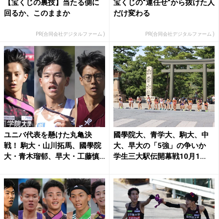
【宝くじの裏技】当たる側に
宝くじの“運任せ”から抜けた人
回るか、このままか
だけ変わる
PR(合同会社デジタルファーム )
PR(合同会社デジタルファーム )
ユニバ代表を懸けた丸亀決
國學院大、青学大、駒大、中
戦！ 駒大・山川拓馬、國學院
大、早大の「5強」の争いか
大・青木瑠郁、早大・工藤慎
学生三大駅伝開幕戦10月1...
作...