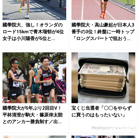
國學院大、強し！オランダの
國學院大・高山豪起が日本人3
ロード15kmで青木瑠郁が4位
番手の3位！終盤に一時トップ
女子は小川陽香が5位と...
「ロングスパートで狙おう...
國學院大が5年ぶり2回目V！
宝くじ当選者「〇〇をやらず
平林清澄が駒大・篠原倖太朗
に買うのはもったいない」
とのアンカー勝負制す／出...
PR(合同会社デジタルファーム )