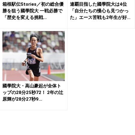
箱根駅伝Stories／初の総合優
連覇目指した國學院大は4位
勝を狙う國學院大 一戦必勝で
「自分たちの慢心も見つかっ
「歴史を変える挑戦...
た」エース苦戦も2年生が好...
國學院大・高山豪起が全体ト
ップの28分25秒72！ 2年の辻
原輝が28分27秒9...