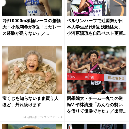
2部10000m積極レースの創価
ベルリンハーフで辻原輝が日
大・小池莉希が8位「まだレー
本人学生歴代8位 浅野結太、
ス経験が足りない」／...
小河原陽琉も自己ベスト更新...
宝くじを知らないまま買う人
國學院大・チーム一丸での逆
ほど、外れ続けます
転V 平林清澄「みんなの勢い
を借りて優勝できた」／出雲...
PR(合同会社デジタルファーム)