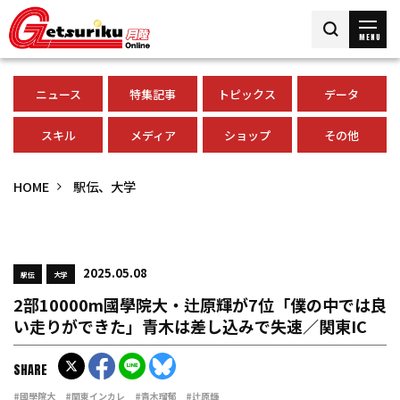
MENU
ニュース
特集記事
トピックス
データ
スキル
メディア
ショップ
その他
HOME
駅伝、大学
2025.05.08
駅伝
大学
2部10000m國學院大・辻原輝が7位「僕の中では良
い走りができた」青木は差し込みで失速／関東IC
SHARE
#國學院大
#関東インカレ
#青木瑠郁
#辻原輝