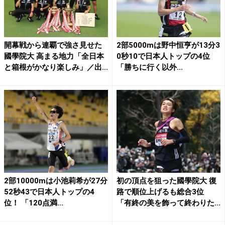
開幕戦から連覇で強さ見せた
2部5000mは野中恒亨が13分3
國學院大 高まる地力「全日本
0秒10で日本人トップの4位
と箱根がかなり楽しみ」／出...
「勝ちに行く以外...
2部10000mは小池莉希が27分
初の頂点を狙った國學院大 復
52秒43で日本人トップの4
路で順位上げるも総合3位
位！ 「120点満...
「有終の美を飾って終わりた...