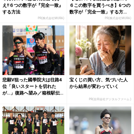
え!!６つの数字が『完全一致』
６この数字を買うべき】6つの
する方法
数字が「完全一致」する方...
PR(株式会社MURA)
PR(株式会社MURA)
悲願V狙った國學院大は往路4
宝くじの買い方、気づいた人
位「良いスタートを切れた
から結果が変わっていく
が…」復路へ望み／箱根駅伝
...
PR(合同会社デジタルファーム )