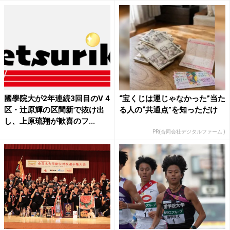
國學院大が2年連続3回目のV 4
“宝くじは運じゃなかった”当た
区・辻原輝の区間新で抜け出
る人の“共通点”を知っただけ
し、上原琉翔が歓喜のフ...
PR(合同会社デジタルファーム )