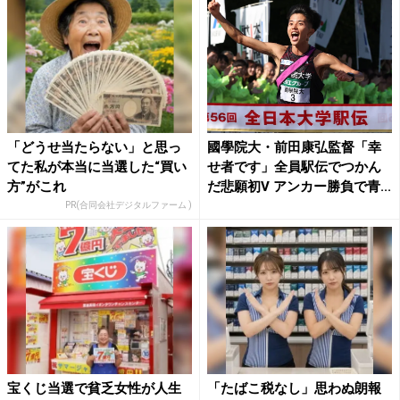
「どうせ当たらない」と思っ
國學院大・前田康弘監督「幸
てた私が本当に当選した“買い
せ者です」全員駅伝でつかん
方”がこれ
だ悲願初V アンカー勝負で青...
PR(合同会社デジタルファーム )
宝くじ当選で貧乏女性が人生
「たばこ税なし」思わぬ朗報