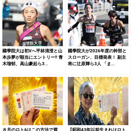
國學院大は初Vへ平林清澄と山
國學院大が2026年度の幹部と
本歩夢が順当にエントリー!! 青
スローガン、目標発表！ 副主
木瑠郁、高山豪起ら3...
将に辻原輝ら3人 「ま...
８月のロト6はこの方法で買
【昭和43年以前生まれはロト