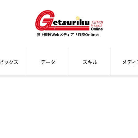
陸上競技Webメディア「月陸Online」
ピックス
データ
スキル
メディ
ズ
ランキング
トレーニング
インタビュー
ォ
最高記録
お役立ち情報
大会ギャラリ
コラム
世界大会
箱根駅伝
国内大会
写真記事
ム
駅伝データ
ント
選手名鑑
スケジュール
関連リンク