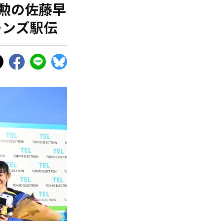
殊勲の佐藤早
ーンズ駅伝