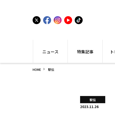
ニュース
特集記事
ト
国内
世界陸上
シュー
HOME
駅伝
駅伝
特集
インフ
箱根駅伝
学生長距離
編集部
大学
高校・中学
PR
高校
アラカルト
アイテ
駅伝
中学
プレゼ
2023.11.26
世界陸上
日本代表