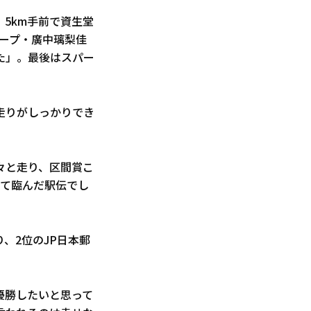
。5km手前で資生堂
ループ・廣中璃梨佳
た」。最後はスパー
走りがしっかりでき
々と走り、区間賞こ
えて臨んだ駅伝でし
、2位のJP日本郵
優勝したいと思って