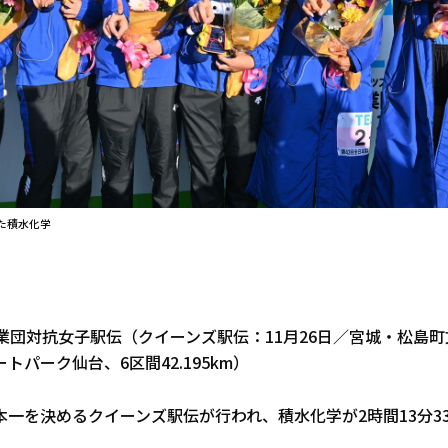
た積水化学
業団対抗女子駅伝（クイーンズ駅伝：11月26日／宮城・松島
トパーク仙台、6区間42.195km）
一を決めるクイーンズ駅伝が行われ、積水化学が2時間13分33