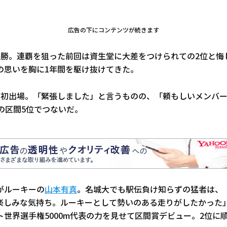
広告の下にコンテンツが続きます
優勝。連覇を狙った前回は資生堂に大差をつけられての2位と悔
の思いを胸に1年間を駆け抜けてきた。
は初出場。「緊張しました」と言うものの、「頼もしいメンバ
の区間5位でつないだ。
がルーキーの
山本有真
。名城大でも駅伝負け知らずの猛者は、
楽しみな気持ち。ルーキーとして勢いのある走りがしたかった
ト世界選手権5000m代表の力を見せて区間賞デビュー。2位に