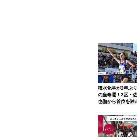
積水化学が2年ぶ
の座奪還！3区・
也伽から首位を独
／クイーンズ駅伝..