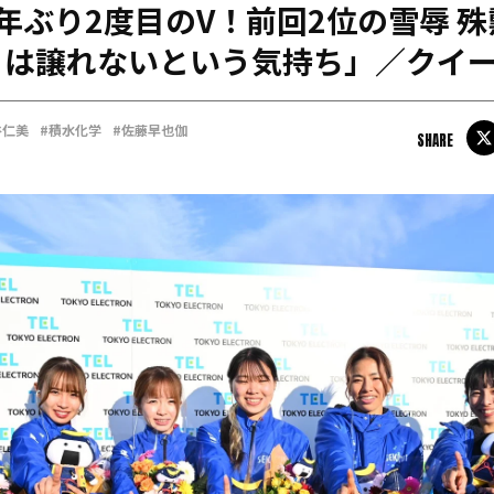
年ぶり2度目のV！前回2位の雪辱 
日本学連加盟大学
こは譲れないという気持ち」／クイ
谷仁美
#積水化学
#佐藤早也伽
SHARE