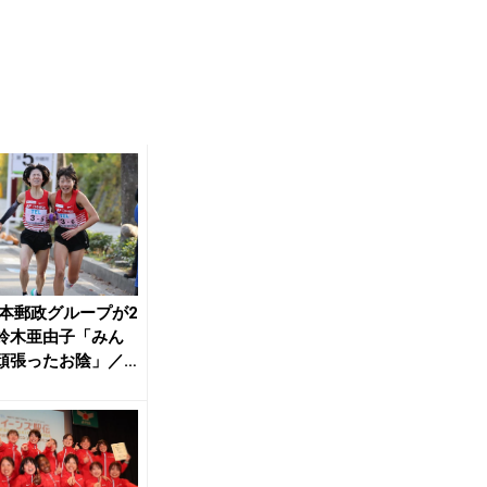
日本郵政グループが2
鈴木亜由子「みん
頑張ったお陰」／
ンズ駅伝 ...