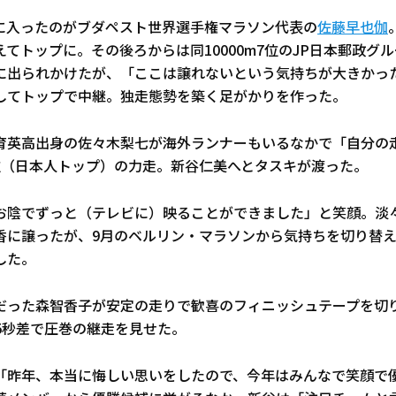
に入ったのがブダペスト世界選手権マラソン代表の
佐藤早也伽
てトップに。その後ろからは同10000m7位のJP日本郵政グ
に出られかけたが、「ここは譲れないという気持ちが大きかっ
してトップで中継。独走態勢を築く足がかりを作った。
育英高出身の佐々木梨七が海外ランナーもいるなかで「自分の
位（日本人トップ）の力走。新谷仁美へとタスキが渡った。
お陰でずっと（テレビに）映ることができました」と笑顔。淡
香に譲ったが、9月のベルリン・マラソンから気持ちを切り替
した。
だった森智香子が安定の走りで歓喜のフィニッシュテープを切り
5秒差で圧巻の継走を見せた。
「昨年、本当に悔しい思いをしたので、今年はみんなで笑顔で