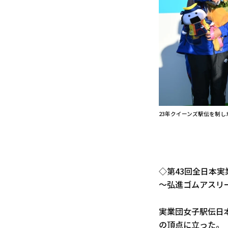
23年クイーンズ駅伝を制し
◇第43回全日本実
～弘進ゴムアスリー
実業団女子駅伝日本
の頂点に立った。