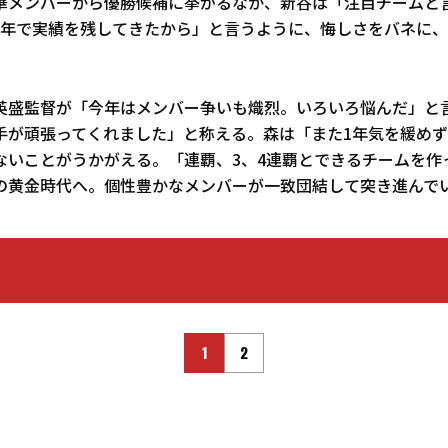
華メンバーから優勝候補に挙がるなか、新谷は「注目チームと
1年で実績を残してきたから」と言うように、悔しさをバネに
英盛監督が「今年はメンバー争いも熾烈。いろいろ悩んだ」と
手が頑張ってくれました」と称える。森は「また1年気を緩め
はないことがうかがえる。「連覇、3、4連覇とできるチームを作
の黄金時代へ。個性豊かなメンバーが一致団結して突き進んで
1
2