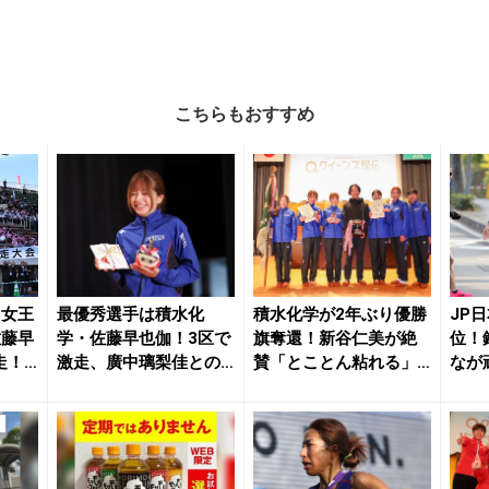
こちらもおすすめ
り女王
最優秀選手は積水化
積水化学が2年ぶり優勝
JP
佐藤早
学・佐藤早也伽！3区で
旗奪還！新谷仁美が絶
位！
走！
激走、廣中璃梨佳との
賛「とことん粘れる」3
なが
.
競り合い制し優勝に貢...
区・佐藤早也伽の...
クイー