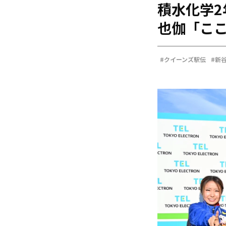
積水化学2
海外
五輪
也伽「こ
好記録
大会結果
#クイーンズ駅伝
#新
#山本有真