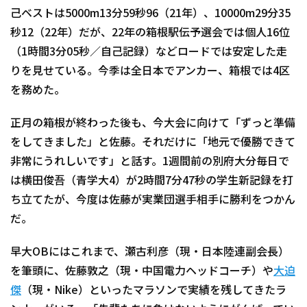
己ベストは5000m13分59秒96（21年）、10000m29分35
秒12（22年）だが、22年の箱根駅伝予選会では個人16位
（1時間3分05秒／自己記録）などロードでは安定した走
りを見せている。今季は全日本でアンカー、箱根では4区
を務めた。
正月の箱根が終わった後も、今大会に向けて「ずっと準備
をしてきました」と佐藤。それだけに「地元で優勝できて
非常にうれしいです」と話す。1週間前の別府大分毎日で
は横田俊吾（青学大4）が2時間7分47秒の学生新記録を打
ち立てたが、今度は佐藤が実業団選手相手に勝利をつかん
だ。
早大OBにはこれまで、瀬古利彦（現・日本陸連副会長）
を筆頭に、佐藤敦之（現・中国電力ヘッドコーチ）や
大迫
傑
（現・Nike）といったマラソンで実績を残してきたラ