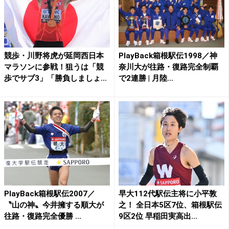
競歩・川野将虎が延岡西日本
PlayBack箱根駅伝1998／神
マラソンに参戦！狙うは「競
奈川大が往路・復路完全制覇
歩でサブ3」「勝負しましょ
で2連勝 | 月陸...
う...
PlayBack箱根駅伝2007／
早大112代駅伝主将に小平敦
〝山の神〟今井擁する順大が
之！ 全日本5区7位、箱根駅伝
往路・復路完全優勝 ...
9区2位 早稲田実高出...