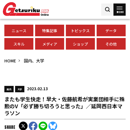
MENU
ニュース
特集記事
トピックス
データ
スキル
メディア
ショップ
その他
HOME
国内、大学
2023.02.13
国内
大学
またも学生快走！早大・佐藤航希が実業団相手に殊
勲のV「必ず勝ち切ろうと思った」／延岡西日本マ
ラソン
SHARE