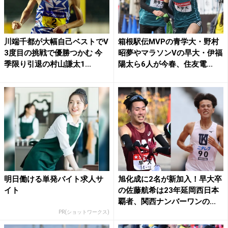
川端千都が大幅自己ベストでV
箱根駅伝MVPの青学大・野村
3度目の挑戦で優勝つかむ 今
昭夢やマラソンVの早大・伊福
季限り引退の村山謙太1...
陽太ら6人が今春、住友電...
明日働ける単発バイト求人サ
旭化成に2名が新加入！早大卒
イト
の佐藤航希は23年延岡西日本
覇者、関西ナンバーワンの...
PR(ショットワークス)