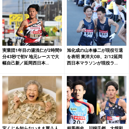
実業団1年目の湯浅仁が2時間9
旭化成の山本修二が現役引退
分43秒で初V 地元レースで大
を表明 東洋大OB、2/12延岡
幅自己新／延岡西日本...
西日本マラソンが現役ラ...
宝くじを知らないまま買う人
相馬崇史、川端千都、大畑和