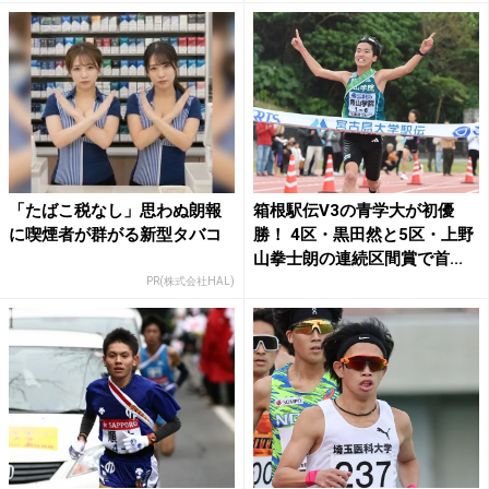
「たばこ税なし」思わぬ朗報
箱根駅伝V3の青学大が初優
に喫煙者が群がる新型タバコ
勝！ 4区・黒田然と5区・上野
山拳士朗の連続区間賞で首...
PR(株式会社HAL)