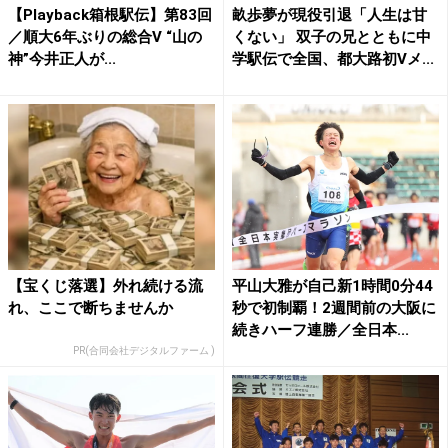
【Playback箱根駅伝】第83回
畝歩夢が現役引退「人生は甘
／順大6年ぶりの総合V “山の
くない」 双子の兄とともに中
神”今井正人が...
学駅伝で全国、都大路初Vメ...
【宝くじ落選】外れ続ける流
平山大雅が自己新1時間0分44
れ、ここで断ちませんか
秒で初制覇！2週間前の大阪に
続きハーフ連勝／全日本...
PR(合同会社デジタルファーム )