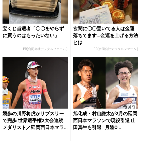
宝くじ当選者「〇〇をやらず
玄関に〇〇置いてる人は金運
に買うのはもったいない」
落ちてます…金運を上げる方法
とは
PR(合同会社デジタルファーム )
PR(合同会社デジタルファーム )
競歩の川野将虎がサブスリー
旭化成・村山謙太が2月の延岡
で完歩 世界選手権2大会連続
西日本マラソンで現役引退 山
メダリスト／延岡西日本マラ...
田真生も引退 | 月陸O...