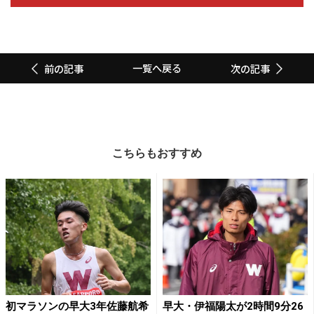
一覧へ戻る
前の記事
次の記事
こちらもおすすめ
初マラソンの早大3年佐藤航希
早大・伊福陽太が2時間9分26