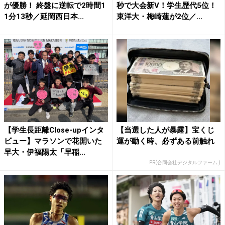
が優勝！ 終盤に逆転で2時間1
秒で大会新V！学生歴代5位！
1分13秒／延岡西日本...
東洋大・梅崎蓮が2位／...
【学生長距離Close-upインタ
【当選した人が暴露】宝くじ
ビュー】マラソンで花開いた
運が動く時、必ずある前触れ
早大・伊福陽太「早稲...
PR(合同会社デジタルファーム )