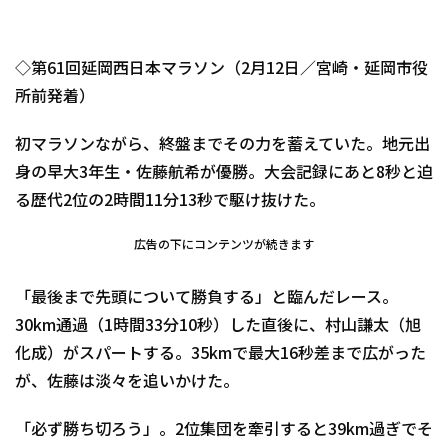
◇第61回延岡西日本マラソン（2月12日／宮崎・延岡市役
所前発着）
初マラソンながら、終盤までその力を蓄えていた。地元出
身の早大3年生・佐藤航希が優勝。大会記録にあと8秒と迫
る歴代2位の2時間11分13秒で駆け抜けた。
広告の下にコンテンツが続きます
「最後まで先頭について勝負する」と臨んだレース。
30km通過（1時間33分10秒）した直後に、村山謙太（旭
化成）がスパートする。35kmで最大16秒差まで広がった
が、佐藤は淡々を追いかけた。
「必ず勝ち切ろう」。2位集団を牽引すると39km過ぎでそ