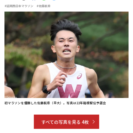
#延岡西日本マラソン
#佐藤航希
初マラソンを優勝した佐藤航希（早大）。写真は22年箱根駅伝予選会
すべての写真を見る 4枚