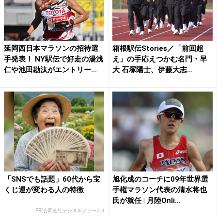
延岡西日本マラソンの招待選
箱根駅伝Stories／「前回超
手発表！ NY駅伝で好走の湯浅
え」の手応えつかむ名門・早
仁や池田勘汰がエントリー...
大 石塚陽士、伊藤大志...
「SNSでも話題」60代から宝
旭化成のコーチに09年世界選
くじ運が変わる人の特徴
手権マラソン代表の清水将也
氏が就任 | 月陸Onli...
PR(合同会社デジタルファーム )