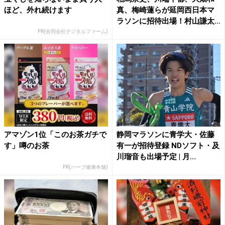
ほど、外れ続けます
真、梅崎蓮らが延岡西日本マ
ラソンに招待出場！村山謙太
が...
PR(合同会社デジタルファーム)
アマゾン1位「このお茶ガチで
静岡マラソンに青学大・佐藤
す」噂のお茶
有一が招待登録 NDソフト・及
川瑠音も出場予定 | 月...
PR(ハーブ健康本舗)