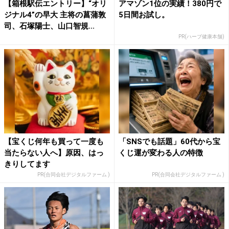
【箱根駅伝エントリー】“オリ
アマゾン1位の実績！380円で
ジナル4”の早大 主将の菖蒲敦
5日間お試し。
司、石塚陽士、山口智規...
PR(ハーブ健康本舗)
【宝くじ何年も買って一度も
「SNSでも話題」60代から宝
当たらない人へ】原因、はっ
くじ運が変わる人の特徴
きりしてます
PR(合同会社デジタルファーム )
PR(合同会社デジタルファーム )