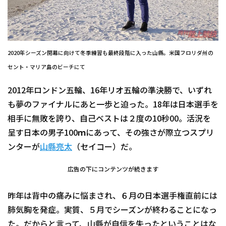
2020年シーズン開幕に向けて冬季練習も最終段階に入った山縣。米国フロリダ州の
セント・マリア島のビーチにて
2012年ロンドン五輪、16年リオ五輪の準決勝で、いずれ
も夢のファイナルにあと一歩と迫った。18年は日本選手を
相手に無敗を誇り、自己ベストは２度の10秒00。活況を
呈す日本の男子100ｍにあって、その強さが際立つスプリ
ンターが
山縣亮太
（セイコー）だ。
広告の下にコンテンツが続きます
昨年は背中の痛みに悩まされ、６月の日本選手権直前には
肺気胸を発症。実質、５月でシーズンが終わることになっ
た。だからと言って、山縣が自信を失ったということはな