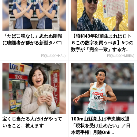
「たばこ税なし」思わぬ朗報
【昭和43年以前生まれはロト
に喫煙者が群がる新型タバコ
６この数字を買うべき】6つの
数字が「完全一致」する方...
PR(株式会社HAL)
PR(株式会社MURA)
宝くじ当たる人だけがやって
100m山縣亮太は準決勝敗退
いること、教えます
「現状を受け止めたい」／日
本選手権 | 月陸Onli...