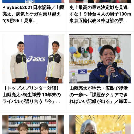
Playback2021日本記録／山縣
史上最高の最速決定戦を見逃
亮太、病気とケガを乗り越え
すな！９秒台４人の男子100ｍ
て9秒95！見事...
東京五輪代表３枠は誰の手...
【トップスプリンター対談】
山縣亮太が地元・広島で復活
山縣亮太×桐生祥秀 10年来の
の一歩へ「課題がクリアでき
ライバルが語り合う「今」...
ればいい記録が出る」／織田
記...