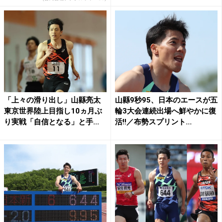
「上々の滑り出し」山縣亮太
山縣9秒95、日本のエースが五
東京世界陸上目指し10ヵ月ぶ
輪3大会連続出場へ鮮やかに復
り実戦「自信となる」と手...
活!!／布勢スプリント...