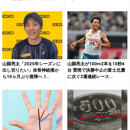
山縣亮太「2025年シーズンに
山縣亮太が100m2本を10秒4
出し切りたい」坐骨神経痛か
台 雷雨で決勝中止の富士北麓
ら10ヵ月ぶり復帰へ 1...
に次ぐ2週連続レース...