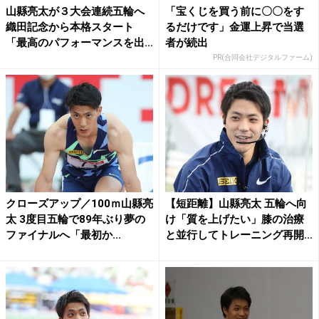
山縣亮太が３大会連続五輪へ
「宝くじを買う前に〇〇をす
織田記念から本格スタート
るだけです」金運上昇で当選
「最高のパフォーマンスを出
者が続出
せる...
PR(合同会社デジタルファーム)
クローズアップ／100ｍ山縣亮
【短距離】山縣亮太 五輪へ向
太 3度目五輪で89年ぶり夢の
け「質を上げたい」膝の治療
ファイナルへ「最初か...
と並行してトレーニング再開...