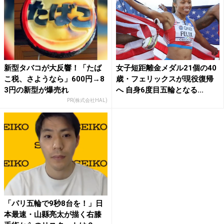
新型タバコが大反響！「たば
女子短距離金メダル21個の40
こ税、さようなら」600円→8
歳・フェリックスが現役復帰
3円の新型が爆売れ
へ 自身6度目五輪となる...
PR(株式会社HAL)
「パリ五輪で9秒8台を！」日
本最速・山縣亮太が描く右膝