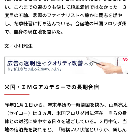
い。これまでの道のりも決して順風満帆ではなかった。３
度目の五輪、悲願のファイナリストへ――静かに闘志を燃や
し、冬季練習に打ち込んでいる。合宿地の米国フロリダ州
で、自身の現在地を聞いた。
文／小川雅生
米国・ＩＭＧアカデミーでの長期合宿
昨年11月１日から、年末年始の一時帰国を挟み、山縣亮太
（セイコー）は３ヵ月、米国フロリダ州に滞在。自らの身
体との対話に集中する日々を過ごしている。２月中旬、当
地の宿泊先を訪れると、「結構いい状態というか、楽しん