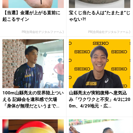
【当選】金運が上がる直前に
宝くじ当たる人は“たまたま”じ
起こるサイン
ゃない?!
PR(合同会社デジタルファーム )
PR(合同会社デジタルファーム )
100m山縣亮太の世界陸上つい
山縣亮太が実戦復帰へ意気込
える 記録会を違和感で欠場
み「ワクワクと不安」4/2に20
「身体が無理だというまで...
0m、4/29地元・広...