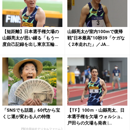
【短距離】日本選手権欠場の
山縣亮太が室内100mで復帰
山縣亮太が思い綴る「もう一
戦“日本最高”10秒39「ケガな
度自己記録を出し東京五輪
く2本走れた」／JA...
へ」...
「SNSでも話題」60代から宝
【TF】100ｍ・山縣亮太、日
くじ運が変わる人の特徴
本選手権を欠場 ウォルシュ、
戸田らの欠場も発表 |...
PR(合同会社デジタルファーム )