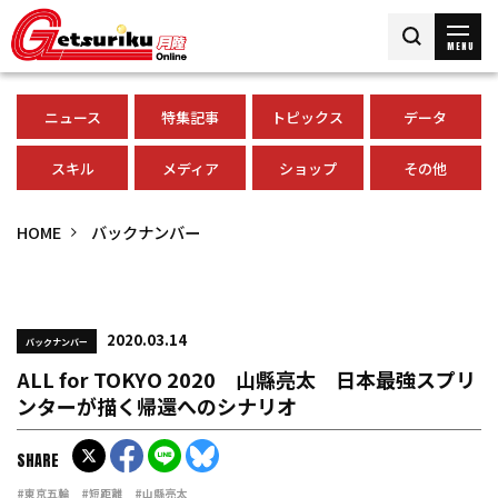
MENU
ニュース
特集記事
トピックス
データ
スキル
メディア
ショップ
その他
HOME
バックナンバー
2020.03.14
バックナンバー
ALL for TOKYO 2020 山縣亮太 日本最強スプリ
ンターが描く帰還へのシナリオ
SHARE
#東京五輪
#短距離
#山縣亮太