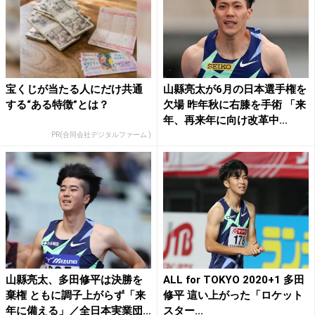
宝くじが当たる人にだけ共通
山縣亮太が6月の日本選手権を
する“ある特徴”とは？
欠場 昨年秋に右膝を手術 「来
年、再来年に向け改革中...
PR(合同会社デジタルファーム )
山縣亮太、多田修平は決勝を
ALL for TOKYO 2020+1 多田
棄権 ともに調子上がらず「来
修平 這い上がった「ロケット
年に備える」／全日本実業団...
スター...