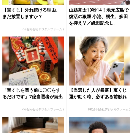
【宝くじ】外れ続ける理由、
山縣亮太10秒14！地元広島で
まだ放置しますか？
復活の狼煙 小池、桐生、多田
を抑えＶ／織田記念 |...
PR(合同会社デジタルファーム )
「宝くじを買う前に〇〇をす
【当選した人が暴露】宝くじ
るだけです」7億当選者が続出
運が動く時、必ずある前触れ
PR(合同会社デジタルファーム )
PR(合同会社デジタルファーム )