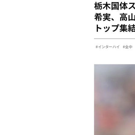
栃木国体ス
海外
五輪
希実、高
好記録
トップ集
大会結果
#インターハイ
#全中