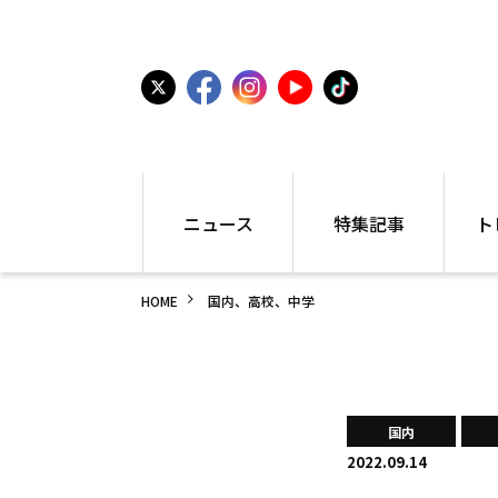
ニュース
特集記事
ト
国内
世界陸上
シュー
HOME
国内、高校、中学
駅伝
特集
インフ
箱根駅伝
学生長距離
編集部
大学
高校・中学
PR
高校
アラカルト
アイテ
国内
中学
プレゼ
2022.09.14
世界陸上
日本代表