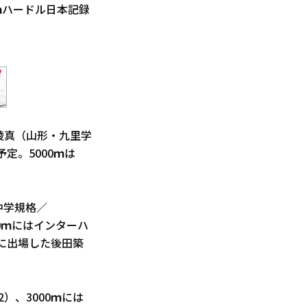
ｍハードル日本記録
稜真（山形・九里学
定。5000ｍは
※中学規格／
0ｍにはインターハ
権に出場した後田築
）、3000ｍには