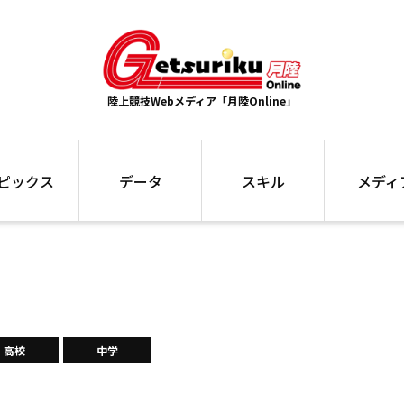
陸上競技Webメディア「月陸Online」
ピックス
データ
スキル
メディ
ズ
ランキング
トレーニング
インタビュー
ォ
最高記録
お役立ち情報
大会ギャラリ
コラム
世界大会
箱根駅伝
国内大会
写真記事
ム
駅伝データ
高校
中学
ント
選手名鑑
スケジュール
関連リンク