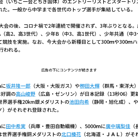
大会（いちご一会とちぎ国体）のエントリーリストとスタートリス
れた。一般から中学まで各世代のトップ選手が集結している。
城大会の後、コロナ禍で2年連続で開催されず、3年ぶりとなる
（高2、高3世代）、少年B（中3、高1世代）、少年共通（中3
競技を実施。なお、今大会から新種目として300ｍや300ｍ
も行われる。
広告の下にコンテンツが続きます
ｍに
坂井隆一郎
（大阪・大阪ガス）や
栁田大輝
（群馬・東洋大
は好調の
高山峻野
（広島・ゼンリン）が日本記録（13秒06）更新
界選手権20km銀メダリストの
池田向希
（静岡・旭化成）、
ノ）がそれぞれ登録された。
ｍに
田中希実
（兵庫・豊田自動織機）、5000ｍに
廣中璃梨佳
（
は世界選手権銅メダリストの
北口榛花
（北海道・ＪＡＬ）がそれ