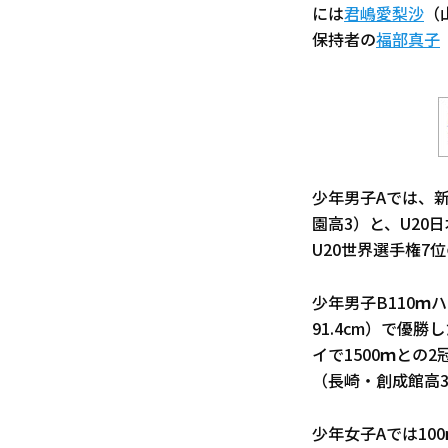
には
君嶋愛梨沙
（
保持者の
福部真子
少年男子Aでは、
園高3）と、U20
U20世界選手権7
少年男子B110ｍ
91.4cm）で優
イで1500ｍとの
（長崎・創成館高
少年女子Aでは10