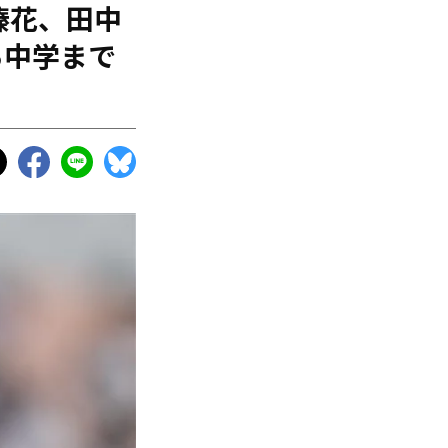
榛花、田中
ら中学まで