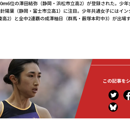
500ｍ6位の澤田結弥（静岡・浜松市立高2）が登録された。少年
小針陽葉（静岡・富士市立高1）に注目。少年共通女子にはイン
陵高2）と全中2連覇の成澤柚日（群馬・薮塚本町中3）が出場
この記事を