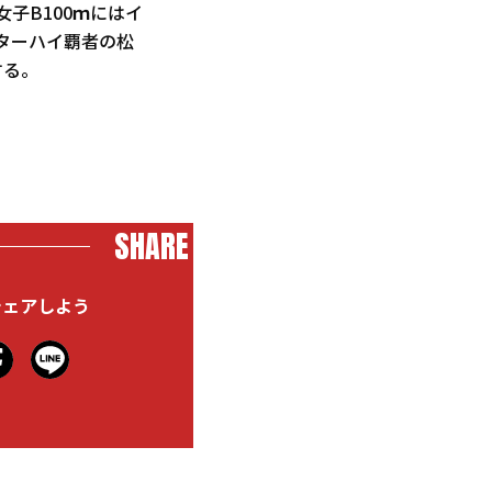
女子B100ｍにはイ
ターハイ覇者の松
する。
SHARE
シェアしよう