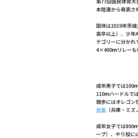
第77回国民体育
本陸連から発表さ
国体は2019年茨
高卒以上）、少年A
テゴリーに分かれて
4×400ｍリレー
成年男子では100
110ｍハードルで
競歩にはオレゴン世
元気
（兵庫・ミズ
成年女子では800
ープ）、やり投に