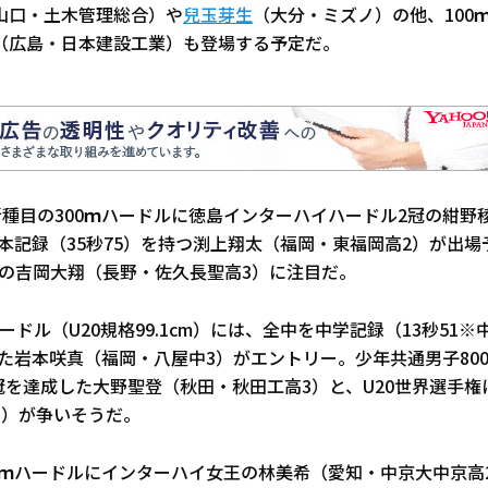
山口・土木管理総合）や
兒玉芽生
（大分・ミズノ）の他、100
（広島・日本建設工業）も登場する予定だ。
新種目の300ｍハードルに徳島インターハイハードル2冠の紺野
日本記録（35秒75）を持つ渕上翔太（福岡・東福岡高2）が出場予
位の吉岡大翔（長野・佐久長聖高3）に注目だ。
ハードル（U20規格99.1cm）には、全中を中学記録（13秒51
勝した岩本咲真（福岡・八屋中3）がエントリー。少年共通男子80
2冠を達成した大野聖登（秋田・秋田工高3）と、U20世界選手
3）が争いそうだ。
0ｍハードルにインターハイ女王の林美希（愛知・中京大中京高2