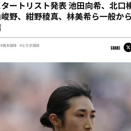
タートリスト発表 池田向希、北口
日本学連加盟大学
山峻野、紺野稜真、林美希ら一般か
結
#栃木国体
#とちぎ国体
SHARE