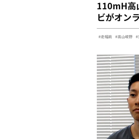
110mH
海外
五輪
ビがオンラ
好記録
大会結果
#走幅跳
#高山峻野