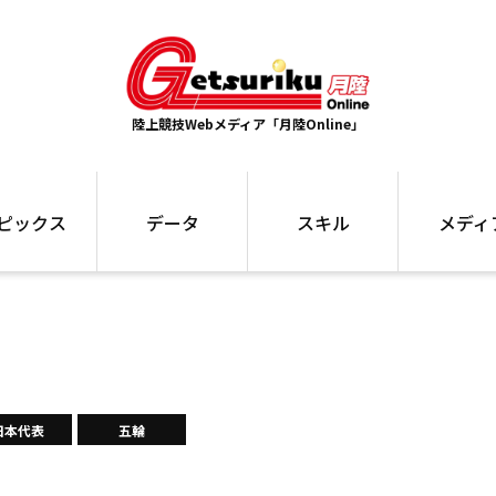
陸上競技Webメディア「月陸Online」
ピックス
データ
スキル
メディ
ズ
ランキング
トレーニング
インタビュー
ォ
最高記録
お役立ち情報
大会ギャラリ
コラム
世界大会
箱根駅伝
国内大会
写真記事
ム
駅伝データ
日本代表
五輪
ント
選手名鑑
スケジュール
関連リンク