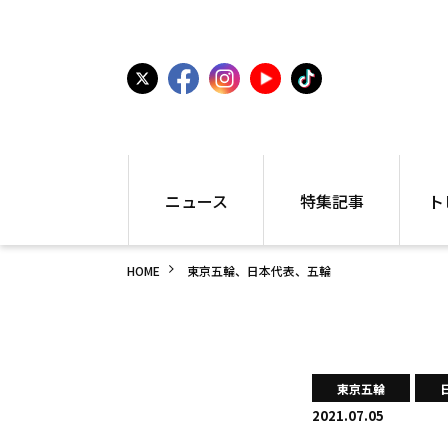
ニュース
特集記事
ト
国内
世界陸上
シュー
HOME
東京五輪、日本代表、五輪
駅伝
特集
インフ
箱根駅伝
学生長距離
編集部
大学
高校・中学
PR
高校
アラカルト
アイテ
東京五輪
中学
プレゼ
2021.07.05
世界陸上
日本代表