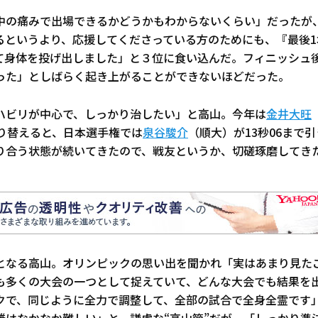
中の痛みで出場できるかどうかもわからないくらい」だったが
るというより、応援してくださっている方のためにも、『最後1
て身体を投げ出しました」と３位に食い込んだ。フィニッシュ
った」としばらく起き上がることができないほどだった。
ハビリが中心で、しっかり治したい」と高山。今年は
金井大旺
塗り替えると、日本選手権では
泉谷駿介
（順大）が13秒06まで
り合う状態が続いてきたので、戦友というか、切磋琢磨してき
となる高山。オリンピックの思い出を聞かれ「実はあまり見た
も多くの大会の一つとして捉えていて、どんな大会でも結果を
クで、同じように全力で調整して、全部の試合で全身全霊です