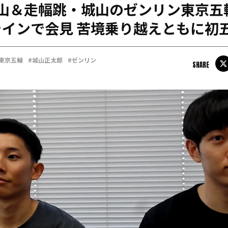
高山＆走幅跳・城山のゼンリン東京五
日本学連加盟大学
インで会見 苦境乗り越えともに初
#東京五輪
#城山正太郎
#ゼンリン
SHARE