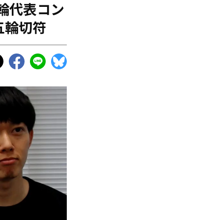
輪代表コン
五輪切符