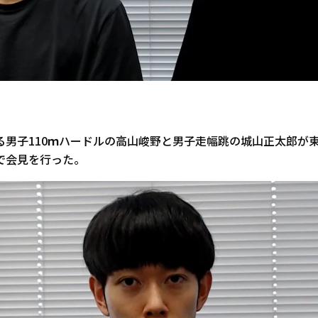
る男子110ｍハードルの高山峻野と男子走幅跳の城山正太郎が
で会見を行った。