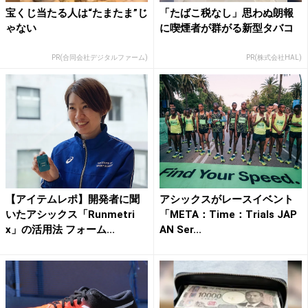
宝くじ当たる人は“たまたま”じ
「たばこ税なし」思わぬ朗報
ゃない
に喫煙者が群がる新型タバコ
PR(合同会社デジタルファーム)
PR(株式会社HAL)
【アイテムレポ】開発者に聞
アシックスがレースイベント
いたアシックス「Runmetri
「META：Time：Trials JAP
x」の活用法 フォーム...
AN Ser...