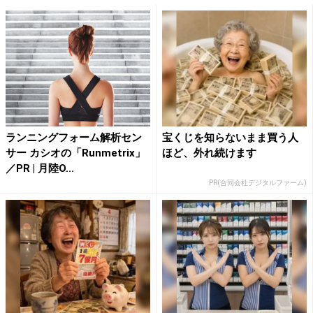
ランニングフォーム解析セン
宝くじを知らないまま買う人
サー カシオの「Runmetrix」
ほど、外れ続けます
／PR | 月陸O...
PR(合同会社デジタルファーム)