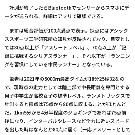
計測が終了したらBluetoothでセンサーからスマホにデ
ータが送られる。詳細はアプリで確認できる。
まずは総合評価が100点満点で表示。採点にはアシック
ススポーツ工学研究所の知見が反映されており、目安とし
ては80点以上が「アスリートレベル」、70点以上が「記
録に挑戦するシリアスランナー」、それ以下が「ランニン
グを習慣にしている市民ランナー」となっている。
筆者は2021年の5000ｍ最高タイムが18分25秒32なの
で、現時点の走力としては陸上部で中長距離を専門とする
男子中学生か高校女子の標準レベル。ランメトリックスで
計測すると採点は75点から80点に収まることがほとんど
だ。1km5分から4分半程度のジョギングであれば75点前
後になり、インターバルやレースなど全力に近いスピード
を出した時はなんとか80点に届く（一応アスリートとして