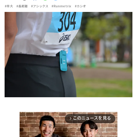
#早大
#長距離
#アシックス
#Runmetrix
#カシオ
このニュースを見る
arrow_forward_ios