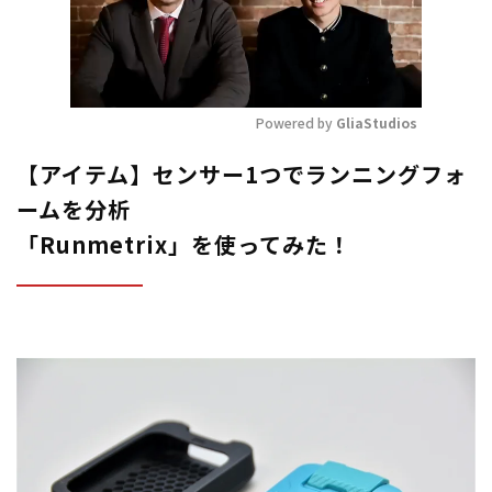
Powered by 
GliaStudios
Mute
【アイテム】センサー1つでランニングフォ
ームを分析
「Runmetrix」を使ってみた！