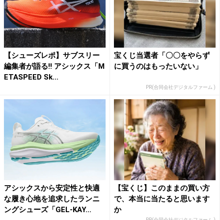
【シューズレポ】サブスリー
宝くじ当選者「〇〇をやらず
編集者が語る!! アシックス「M
に買うのはもったいない」
ETASPEED Sk...
PR(合同会社デジタルファーム )
アシックスから安定性と快適
【宝くじ】このままの買い方
な履き心地を追求したランニ
で、本当に当たると思います
ングシューズ「GEL-KAY...
か
PR(合同会社デジタルファーム )