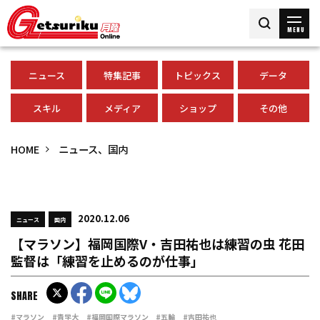
MENU
ニュース
特集記事
トピックス
データ
スキル
メディア
ショップ
その他
HOME
ニュース、国内
2020.12.06
ニュース
国内
【マラソン】福岡国際V・吉田祐也は練習の虫 花田
監督は「練習を止めるのが仕事」
SHARE
#マラソン
#青学大
#福岡国際マラソン
#五輪
#吉田祐也