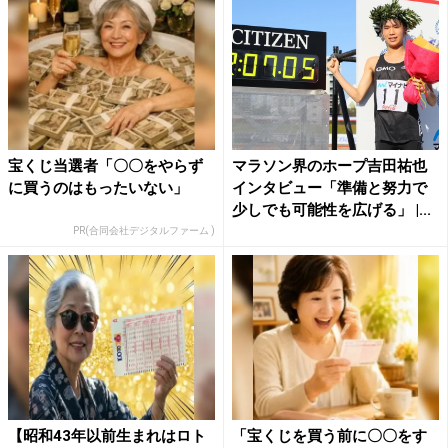
宝くじ当選者「〇〇をやらず
マラソン界のホープ吉田祐也
に買うのはもったいない」
インタビュー「準備と努力で
少しでも可能性を広げる」 |...
PR(合同会社デジタルファーム )
【昭和43年以前生まれはロト
「宝くじを買う前に〇〇をす