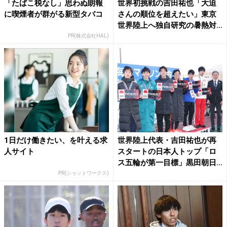
「たばこ税なし」思わぬ朗報
世界初挑戦の吉田祐也「大迫
に喫煙者が群がる新型タバコ
さんの順位を超えたい」東京
世界陸上へ独自研究の暑熱対
策...
PR(株式会社HAL)
1日だけ働きたい、を叶える求
世界陸上代表・吉田祐也が再
人サイト
スタートの日本人トップ「ロ
ス五輪が第一目標」黒田朝日
も...
PR(ショットワークス)