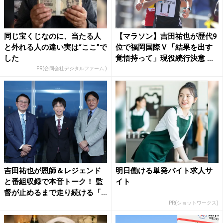
同じ宝くじなのに、当たる人
【マラソン】吉田祐也が歴代9
と外れる人の違い実は“ここ”で
位で福岡国際Ｖ「結果を出す
した
覚悟持って」現役続行決意 ...
PR(合同会社デジタルファーム )
吉田祐也が恩師＆レジェンド
明日働ける単発バイト求人サ
と番組収録で本音トーク！ 監
イト
督が止めるまで走り続ける「...
PR(ショットワークス)