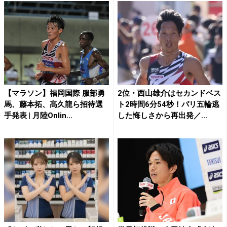
【マラソン】福岡国際 服部勇
2位・西山雄介はセカンドベス
馬、藤本拓、髙久龍ら招待選
ト2時間6分54秒！パリ五輪逃
手発表 | 月陸Onlin...
した悔しさから再出発／...