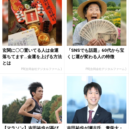
玄関に〇〇置いてる人は金運
「SNSでも話題」60代から宝
落ちてます…金運を上げる方法
くじ運が変わる人の特徴
とは
PR(合同会社デジタルファーム )
PR(合同会社デジタルファーム )
【マラソン】吉田祐也が再び
吉田祐也が瀬古氏、青学大・