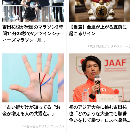
吉田祐也が米国のマラソン2時
【当選】金運が上がる直前に
間11分28秒でV／ツインシテ
起こるサイン
ィーズマラソン | 月...
PR(合同会社デジタルファーム )
「占い師だけが知ってる〝お
初のアジア大会に挑む吉田祐
金が増える人の共通点〟」
也「どのような大会でも順番
争いをして勝つ」ロスへ暑熱
環...
PR(合同会社デジタルファーム )