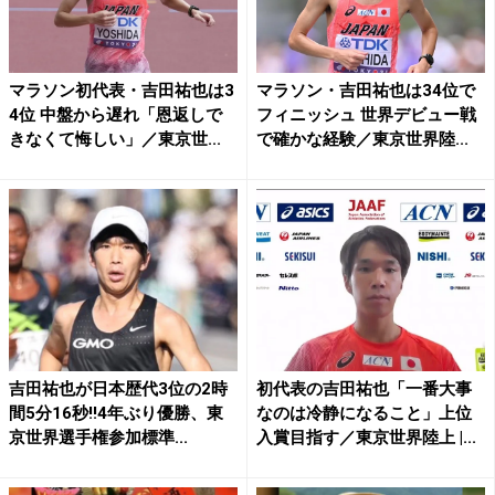
マラソン初代表・吉田祐也は3
マラソン・吉田祐也は34位で
4位 中盤から遅れ「恩返しで
フィニッシュ 世界デビュー戦
きなくて悔しい」／東京世...
で確かな経験／東京世界陸...
吉田祐也が日本歴代3位の2時
初代表の吉田祐也「一番大事
間5分16秒!!4年ぶり優勝、東
なのは冷静になること」上位
京世界選手権参加標準...
入賞目指す／東京世界陸上 |...