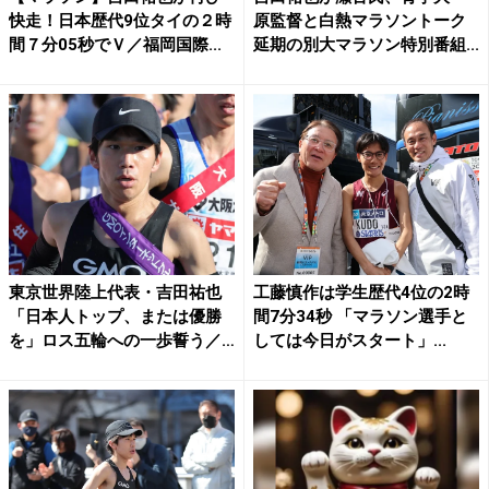
快走！日本歴代9位タイの２時
原監督と白熱マラソントーク
間７分05秒でＶ／福岡国際...
延期の別大マラソン特別番組...
東京世界陸上代表・吉田祐也
工藤慎作は学生歴代4位の2時
「日本人トップ、または優勝
間7分34秒 「マラソン選手と
を」ロス五輪への一歩誓う／
しては今日がスタート」...
別...