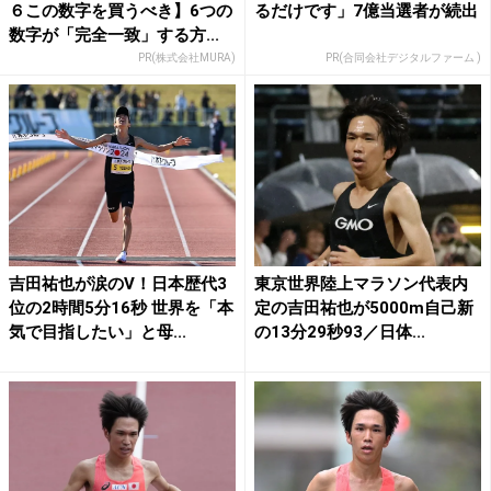
６この数字を買うべき】6つの
るだけです」7億当選者が続出
数字が「完全一致」する方...
PR(株式会社MURA)
PR(合同会社デジタルファーム )
吉田祐也が涙のV！日本歴代3
東京世界陸上マラソン代表内
位の2時間5分16秒 世界を「本
定の吉田祐也が5000m自己新
気で目指したい」と母...
の13分29秒93／日体...