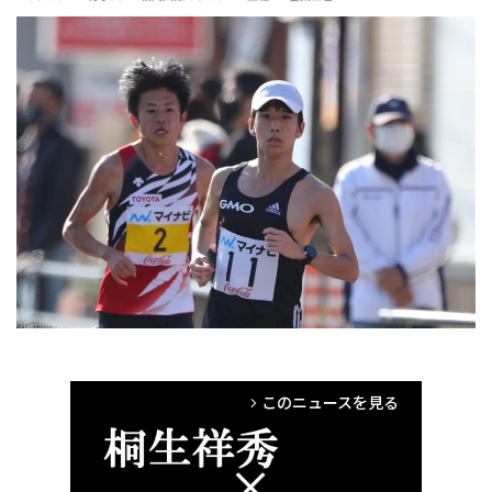
#GMOインターネットグループ
このニュースを見る
arrow_forward_ios