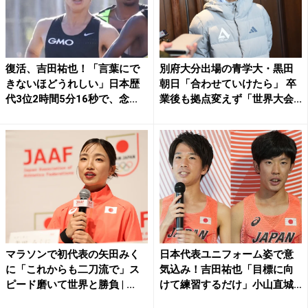
復活、吉田祐也！「言葉にで
別府大分出場の青学大・黒田
きないほどうれしい」日本歴
朝日「合わせていけたら」 卒
代3位2時間5分16秒で、念...
業後も拠点変えず「世界大会...
マラソンで初代表の矢田みく
日本代表ユニフォーム姿で意
に「これからも二刀流で」ス
気込み！吉田祐也「目標に向
ピード磨いて世界と勝負 | ...
けて練習するだけ」小山直城
「...