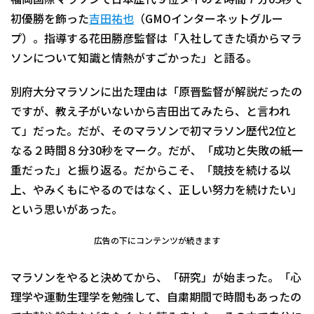
福岡国際マラソンで日本歴代９位タイの２時間７分05秒で
初優勝を飾った
吉田祐也
（GMOインターネットグルー
プ）。指導する花田勝彦監督は「入社してきた頃からマラ
ソンについて知識と情熱がすごかった」と語る。
別府大分マラソンに出た理由は「原晋監督が解説だったの
ですが、教え子がいないから吉田出てみたら、と言われ
て」だった。だが、そのマラソンで初マラソン歴代2位と
なる２時間８分30秒をマーク。だが、「成功と失敗の紙一
重だった」と振り返る。だからこそ、「競技を続ける以
上、やみくもにやるのではなく、正しい努力を続けたい」
という思いがあった。
広告の下にコンテンツが続きます
マラソンをやると決めてから、「研究」が始まった。「心
理学や運動生理学を勉強して、自粛期間で時間もあったの