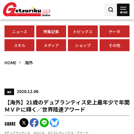
MENU
ニュース
特集記事
トピックス
データ
スキル
メディア
ショップ
その他
HOME
海外
2020.12.06
海外
【海外】21歳のデュプランティス史上最年少で年間
ＭＶＰに輝く／世界陸連アワード
SHARE
#デュプランティス
#ロハス
#アスレティックス・アワード