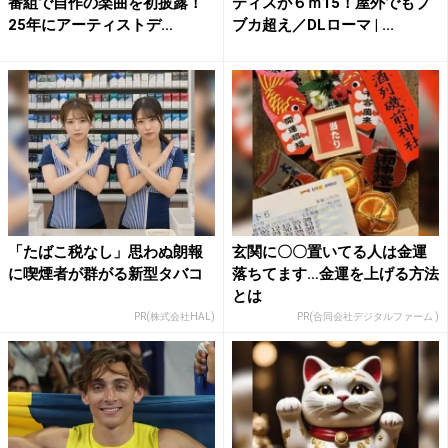
番組で自作の楽曲を初披露！
ティスが６ｍ15！屋外でもブ
25年にアーティストデ...
ブカ超え／DLローマ | ...
「たばこ税なし」思わぬ朗報
玄関に〇〇置いてる人は金運
に喫煙者が群がる新型タバコ
落ちてます…金運を上げる方法
とは
PR(株式会社HAL)
PR(合同会社デジタルファーム )