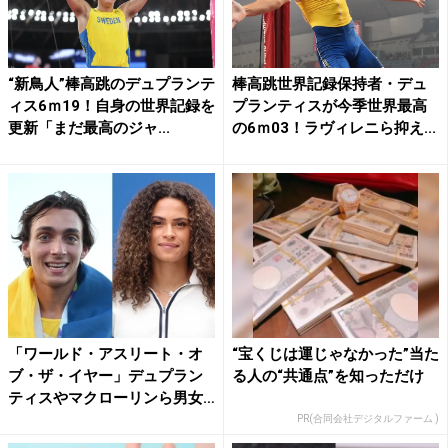
“新鳥人”棒高跳のデュプランテ
棒高跳世界記録保持者・デュ
ィス6ｍ19！自身の世界記録を
プランティスが今季世界最高
更新「まだ最高のジャ...
の6ｍ03！ラヴィレニら抑え...
「ワールド・アスリート・オ
“宝くじは運じゃなかった”当た
ブ・ザ・イヤー」デュプラン
る人の“共通点”を知っただけ
ティスやマクローリンら男女
各...
PR(合同会社デジタルファーム )