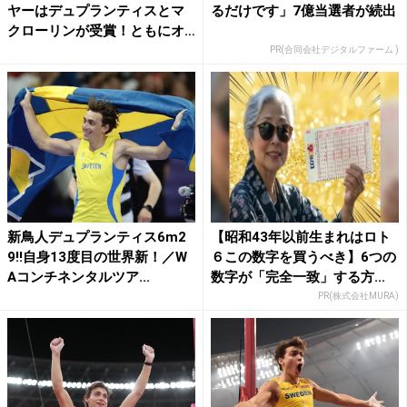
ヤーはデュプランティスとマ
るだけです」7億当選者が続出
クローリンが受賞！ともにオ
レ...
PR(合同会社デジタルファーム )
新鳥人デュプランティス6m2
【昭和43年以前生まれはロト
9!!自身13度目の世界新！／W
６この数字を買うべき】6つの
Aコンチネンタルツア...
数字が「完全一致」する方...
PR(株式会社MURA)