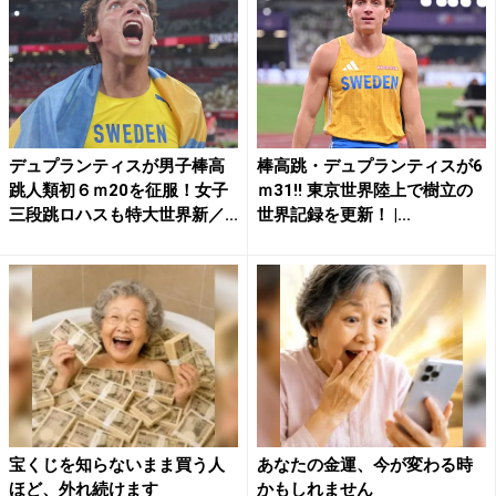
デュプランティスが男子棒高
棒高跳・デュプランティスが6
跳人類初６ｍ20を征服！女子
ｍ31!! 東京世界陸上で樹立の
三段跳ロハスも特大世界新／...
世界記録を更新！ |...
宝くじを知らないまま買う人
あなたの金運、今が変わる時
ほど、外れ続けます
かもしれません