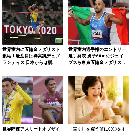
世界室内に五輪金メダリスト
世界室内選手権のエントリー
集結！最注目は棒高跳デュプ
選手発表 男子60ｍのジェイコ
ランティス 日本からは橋
ブスら東京五輪金メダリス...
岡、...
世界陸連アスリートオブザイ
「宝くじを買う前に〇〇をす