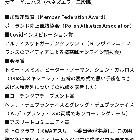
女子 Ｙ.ロハス（ベネズエラ／三段跳）
■加盟連盟賞（Member Federation Award）
ポーランド陸上競技協会（Polish Athletics Association）
■Covidインスピレーション賞
アルティメットガーデンクラッシュ（Ｒ.ラヴィレニ／フ
ランスのアイディアによる棒高跳オンライン競技会）
■会長賞
トミー・スミス、ピーター・ノーマン、ジョン・カルロス
（1968年メキシコシティ五輪の表彰式で黒い手袋をつき
あげ人種差別についての抗議を表明した）
■コーチングアチーブメント賞
ヘレナ・デュプランティスとグレッグ・デュプランティス
（Ａ.デュプランティスの両親でありコーチングチーム）
■アスリートコミュニティ賞
陸上のクラブ（※WAアスリート委員会が主導し、この困