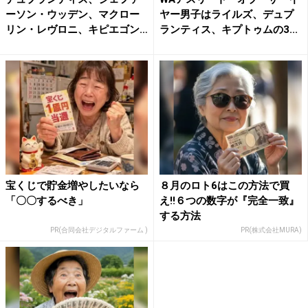
ーソン・ウッデン、マクロー
ヤー男子はライルズ、デュプ
リン・レヴロニ、キピエゴン
ランティス、キプトゥムの3...
が...
宝くじで貯金増やしたいなら
８月のロト6はこの方法で買
「〇〇するべき」
え!!６つの数字が『完全一致』
する方法
PR(合同会社デジタルファーム )
PR(株式会社MURA)