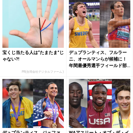
宝くじ当たる人は“たまたま”じ
デュプランティス、フルラー
ゃない?!
ニ、オールマンらが候補に！
年間最優秀選手フィールド部
門...
PR(合同会社デジタルファーム )
デュプランティス、ジェファ
WAアスリート・オブ・ザ・イ