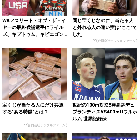
WAアスリート・オブ・ザ・イ
同じ宝くじなのに、当たる人
ヤーの最終候補選手にライル
と外れる人の違い実は“ここ”で
ズ、キプトゥム、キピエゴン...
した
PR(合同会社デジタルファーム )
宝くじが当たる人にだけ共通
世紀の100m対決!!棒高跳デュ
する“ある特徴”とは？
プランティスVS400mHワルホ
ルム 世界記録保...
PR(合同会社デジタルファーム )