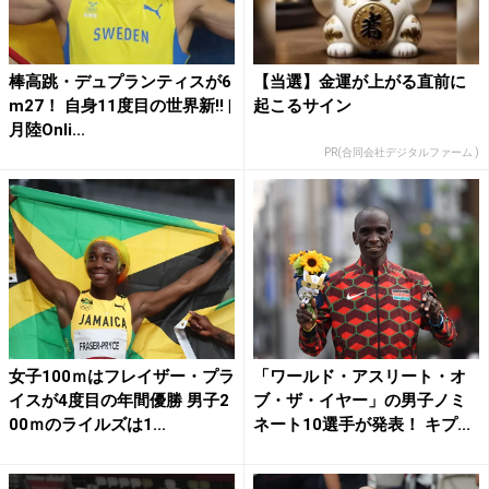
棒高跳・デュプランティスが6
【当選】金運が上がる直前に
m27！ 自身11度目の世界新!! |
起こるサイン
月陸Onli...
PR(合同会社デジタルファーム )
女子100ｍはフレイザー・プラ
「ワールド・アスリート・オ
イスが4度目の年間優勝 男子2
ブ・ザ・イヤー」の男子ノミ
00ｍのライルズは1...
ネート10選手が発表！ キプ...