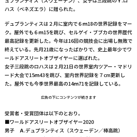
ュプランティス（スウェーデン）、女子は三段跳のＹ.ロ
ハス（ベネズエラ）に贈られた。
デュプランティスは２月に室内で６ｍ18の世界記録をマー
ク。屋外でも６ｍ15を跳び、セルゲイ・ブブカの世界歴代
最高記録を更新した。今年は16回の競技会に出場し無敗で
終えている。先月21歳になったばかりで、史上最年少でワ
ールドアスリートオブザイヤーに選ばれた。
女子三段跳のロハスは２月21日の世界室内ツアー・マドリ
ード大会で15ｍ43を跳び、室内世界記録を７cm更新し
た。屋外でも今季世界最高の14ｍ71を記録している。
広告の下にコンテンツが続きます
受賞者・受賞団体は以下のとおり。
■ワールドアスリートオブザイヤー2020
男子 Ａ.デュプランティス（スウェーデン／棒高跳）