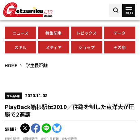
MENU
ニュース
特集記事
トピックス
データ
スキル
メディア
ショップ
その他
HOME
学生長距離
2020.11.08
学生長距離
PlayBack箱根駅伝2010／往路を制した東洋大が圧
勝で2連覇
SHARE
#学生駅伝
#箱根駅伝
#学生長距離
#大学駅伝