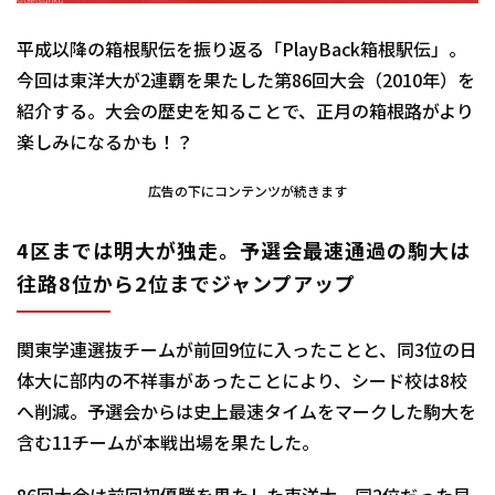
平成以降の箱根駅伝を振り返る「PlayBack箱根駅伝」。
今回は東洋大が2連覇を果たした第86回大会（2010年）
を
紹介する。大会の歴史を知ることで、
正月の箱根路がより
楽しみになるかも！？
広告の下にコンテンツが続きます
4区までは明大が独走。予選会最速通過の駒大は
往路8位から2位
までジャンプアップ
関東学連選抜チームが前回9位に入ったことと、同3位の日
体大に部内の
不祥事があったことにより、シード校は8校
へ削減。
予選会からは史上最速タイムをマークした駒大を
含む11チームが
本戦出場を果たした。