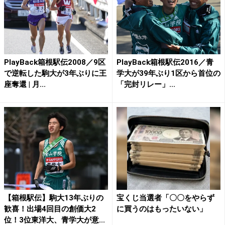
PlayBack箱根駅伝2008／9区
PlayBack箱根駅伝2016／青
で逆転した駒大が3年ぶりに王
学大が39年ぶり1区から首位の
座奪還 | 月...
「完封リレー」...
【箱根駅伝】駒大13年ぶりの
宝くじ当選者「〇〇をやらず
歓喜！出場4回目の創価大2
に買うのはもったいない」
位！3位東洋大、青学大が意...