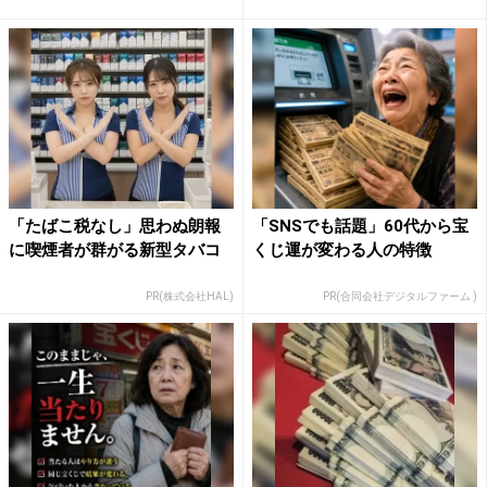
「たばこ税なし」思わぬ朗報
「SNSでも話題」60代から宝
に喫煙者が群がる新型タバコ
くじ運が変わる人の特徴
PR(株式会社HAL)
PR(合同会社デジタルファーム )