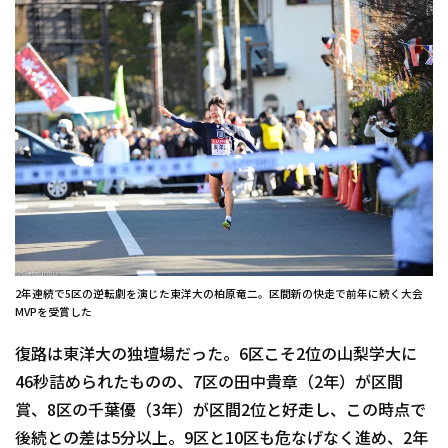
2年連続で5区の逆転劇を演じた東洋大の柏原竜二。区間新の快走で前年に続く大会
MVPを受賞した
復路は東洋大の独壇場だった。6区こそ2位の山梨学大に
46秒詰
められたものの、7区の田中貴章（2年）が区間
賞、8区の千葉優
（3年）が区間2位と好走し、この時点で
後続との差は5分以上。
9区と10区も危なげなく進め、2年