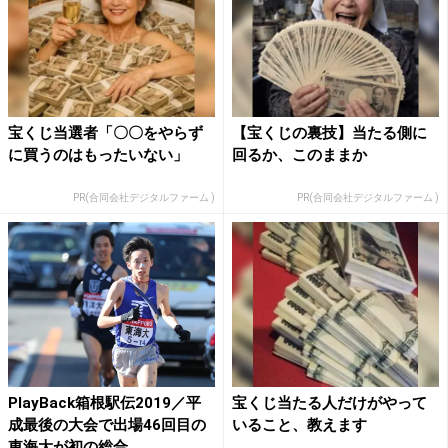
宝くじ当選者「〇〇をやらず
【宝くじの裏技】当たる側に
に買うのはもったいない」
回るか、このままか
PR(合同会社デジタルファーム )
PR(合同会社デジタルファーム )
PlayBack箱根駅伝2019／平
宝くじ当たる人だけがやって
成最後の大会で出場46回目の
いること、教えます
東海大が初の総合...