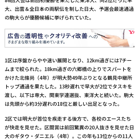
86回大会は前回初優勝を果たした東洋大、同2位だった早
大、出雲＆全日本の両駅伝を制した日大、予選会最速通過
の駒大らが優勝候補に挙げられていた。
1区は序盤からやや速い展開となり、12km過ぎには7チー
ムま
で絞られた。18km過ぎの六郷橋の上りでスパートを
かけた北條
尚（4年）が明大勢49年ぶりとなる鶴見中継所
トップ通過を果た
した。13秒遅れで早大が2位でタスキを
渡し、以下は専大、
関東学連選抜、東洋大と続いた。駒大
は先頭から約3分遅れの18
位と厳しい出足となった。
2区では明大が首位を疾走する後方で、
各校のエースたち
が快走を見せた。区間賞は前回驚異の20人抜き
を見せた日
大のギタウ・ダニエル（4年）。この年も13位からの
11人