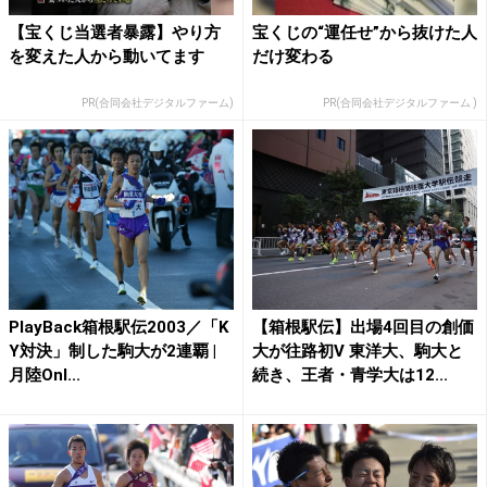
【宝くじ当選者暴露】やり方
宝くじの“運任せ”から抜けた人
を変えた人から動いてます
だけ変わる
PR(合同会社デジタルファーム)
PR(合同会社デジタルファーム )
PlayBack箱根駅伝2003／「K
【箱根駅伝】出場4回目の創価
Y対決」制した駒大が2連覇 |
大が往路初V 東洋大、駒大と
月陸Onl...
続き、王者・青学大は12...