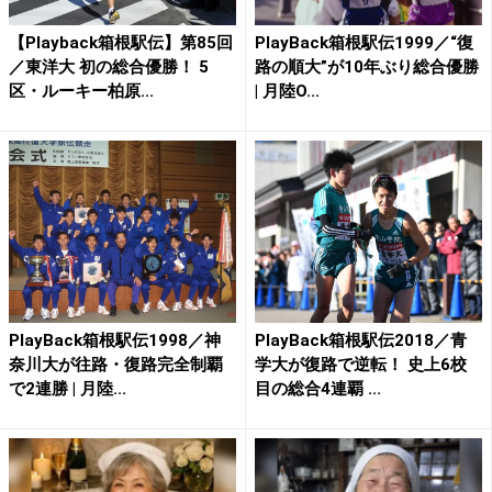
【Playback箱根駅伝】第85回
PlayBack箱根駅伝1999／“復
／東洋大 初の総合優勝！ 5
路の順大”が10年ぶり総合優勝
区・ルーキー柏原...
| 月陸O...
PlayBack箱根駅伝1998／神
PlayBack箱根駅伝2018／青
奈川大が往路・復路完全制覇
学大が復路で逆転！ 史上6校
で2連勝 | 月陸...
目の総合4連覇 ...