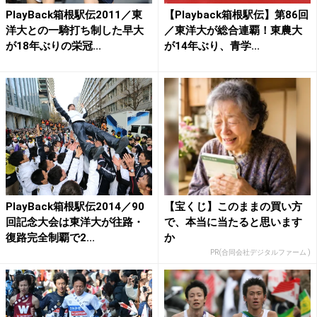
PlayBack箱根駅伝2011／東
【Playback箱根駅伝】第86回
洋大との一騎打ち制した早大
／東洋大が総合連覇！東農大
が18年ぶりの栄冠...
が14年ぶり、青学...
PlayBack箱根駅伝2014／90
【宝くじ】このままの買い方
回記念大会は東洋大が往路・
で、本当に当たると思います
復路完全制覇で2...
か
PR(合同会社デジタルファーム )