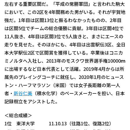
左右する重要区間だ。「平成の常勝軍団」と言われた駒大
において、この2区を4年間務めた男がいる。それが宇賀地
強だ。1年目は区間13位と振るわなかったものの、2年目
は区間5位でチームの総合優勝に貢献。3年目は区間4位で
11人抜き、4年目は区間3位で5人抜きと、まさにエースの
走りを見せた。そのほかにも、4年目は出雲駅伝3区、全日
本大学駅伝2区で区間賞を獲得している。卒業後はコニカ
ミノルタへ入社し、2013年のモスクワ世界選手権10000ｍ
に出場するなど日本代表として活躍。2019年4月からは所
属先のプレイングコーチに就任し、2020年1月のヒュース
トン・ハーフマラソン（米国）では女子長距離の第一人
者・
新谷仁美
（積水化学）のペースメーカーを担い、日本
記録樹立をアシストした。
＜総合成績＞
1位 東洋大学 11.10.13（往路1位、復路2位）