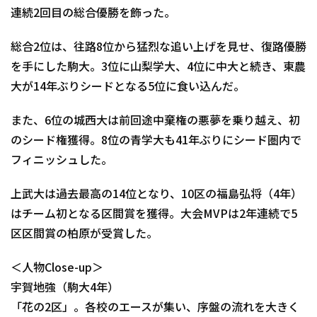
連続2回目の総合優勝を飾っ
た。
総合2位は、往路8位から猛烈な追い上げを見せ、
復路優勝
を手にした駒大。3位に山梨学大、4位に中大と続き、
東農
大が14年ぶりシードとなる5位に食い込んだ。
また、6位の城西大は前回途中棄権の悪夢を乗り越え、
初
のシード権獲得。8位の青学大も41年ぶりにシード圏内で
フィ
ニッシュした。
上武大は過去最高の14位となり、10区の福島弘将（4年）
はチーム初となる区間賞を獲得。大会MVPは2年連続で5
区区間
賞の柏原が受賞した。
＜人物Close-up＞
宇賀地強（駒大4年）
「花の2区」。各校のエースが集い、序盤の流れを大きく