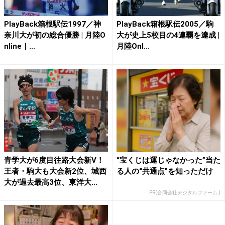
PlayBack箱根駅伝1997／神
PlayBack箱根駅伝2005／駒
奈川大が初の総合優勝 | 月陸O
大が史上5校目の4連覇を達成 |
nline｜...
月陸Onl...
青学大が6度目往路大会新V！
“宝くじは運じゃなかった”当た
王者・駒大も大会新2位、城西
る人の“共通点”を知っただけ
大が過去最高3位、東洋大...
PR(合同会社デジタルファーム )