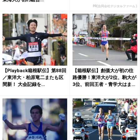
PR(合同会社デジタルファーム )
【Playback箱根駅伝】第88回
【箱根駅伝】創価大が初の往
／東洋大・柏原竜二またも区
路優勝！東洋大が2位、駒大が
間新！ 大会記録を...
3位、前回王者・青学大はま...