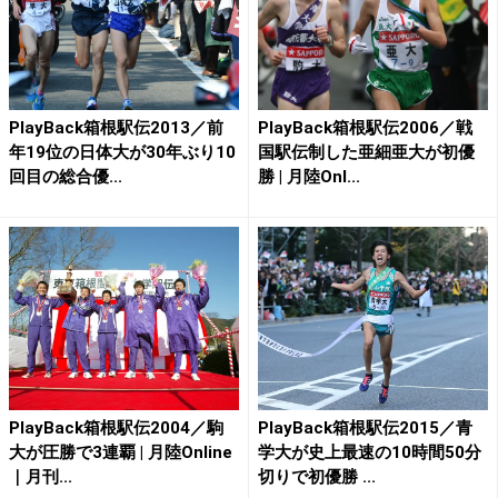
PlayBack箱根駅伝2013／前
PlayBack箱根駅伝2006／戦
年19位の日体大が30年ぶり10
国駅伝制した亜細亜大が初優
回目の総合優...
勝 | 月陸Onl...
PlayBack箱根駅伝2004／駒
PlayBack箱根駅伝2015／青
大が圧勝で3連覇 | 月陸Online
学大が史上最速の10時間50分
｜月刊...
切りで初優勝 ...