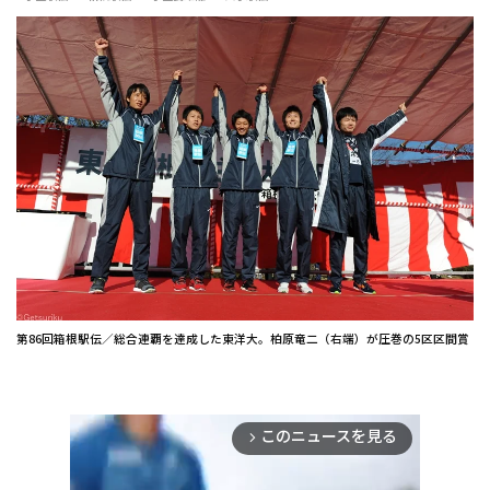
第86回箱根駅伝／総合連覇を達成した東洋大。柏原竜二（右端）が圧巻の5区区間賞
このニュースを見る
arrow_forward_ios