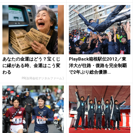
あなたの金運はどう？宝くじ
PlayBack箱根駅伝2012／東
に縁がある時、金運はこう変
洋大が往路・復路を完全制覇
わる
で2年ぶり総合優勝...
PR(合同会社デジタルファーム )