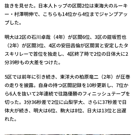
抜きを見せた。日本人トップの区間2位は東海大のルーキ
ー
・村澤明伸で、こちらも14位から4位までジャンプアッ
プした。
明大は2区の石川卓哉（4年）が区間6位、3区の鎧坂哲也
（2年
）が区間3位、4区の安田昌倫が区間賞と安定したタ
スキリレーで
首位を独走し、4区終了時で2位の日体大に2
分39秒もの大差を
つけた。
5区では前年に引き続き、東洋大の柏原竜二（2年）
が圧巻
の走りを披露。自身の持つ区間記録を10秒更新し、7位か
ら6人を抜いて2年連続で往路優勝のフィニッシュテープを
切った
。3分36秒差で2位に山梨学大、さらに37秒差で日
体大が続き
、明大は6位、駒大は8位、日大は13位と出遅
れた。