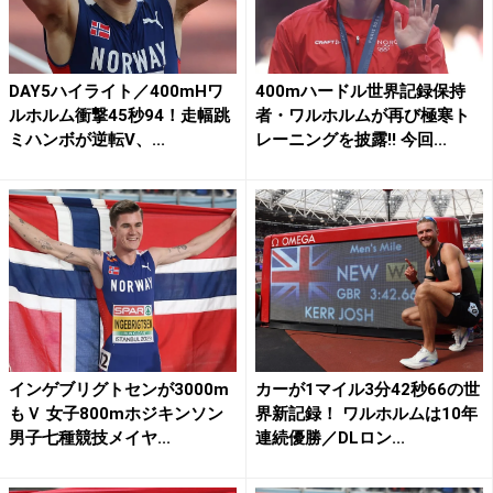
DAY5ハイライト／400mHワ
400mハードル世界記録保持
ルホルム衝撃45秒94！走幅跳
者・ワルホルムが再び極寒ト
ミハンボが逆転V、...
レーニングを披露!! 今回...
インゲブリグトセンが3000m
カーが1マイル3分42秒66の世
もＶ 女子800mホジキンソン
界新記録！ ワルホルムは10年
男子七種競技メイヤ...
連続優勝／DLロン...