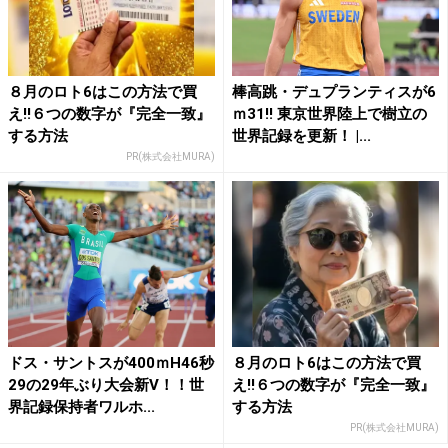
８月のロト6はこの方法で買
棒高跳・デュプランティスが6
え!!６つの数字が『完全一致』
ｍ31!! 東京世界陸上で樹立の
する方法
世界記録を更新！ |...
PR(株式会社MURA)
ドス・サントスが400ｍH46秒
８月のロト6はこの方法で買
29の29年ぶり大会新V！！世
え!!６つの数字が『完全一致』
界記録保持者ワルホ...
する方法
PR(株式会社MURA)