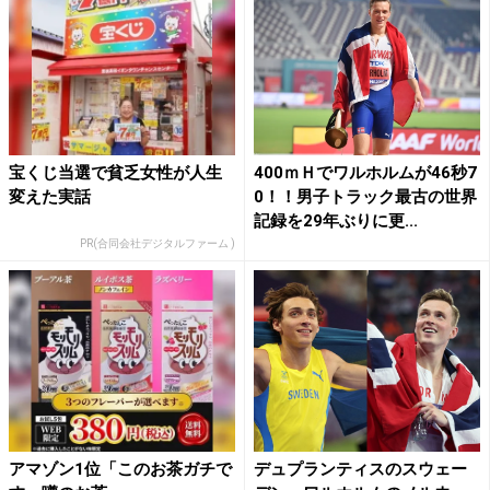
宝くじ当選で貧乏女性が人生
400ｍＨでワルホルムが46秒7
変えた実話
0！！男子トラック最古の世界
記録を29年ぶりに更...
PR(合同会社デジタルファーム )
アマゾン1位「このお茶ガチで
デュプランティスのスウェー