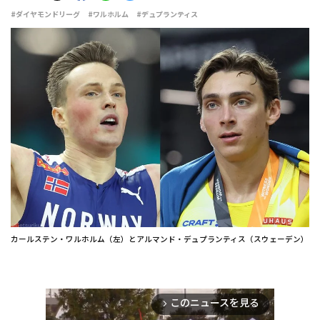
#ダイヤモンドリーグ
#ワルホルム
#デュプランティス
カールステン・ワルホルム（左）とアルマンド・デュプランティス（スウェーデン）
このニュースを見る
arrow_forward_ios