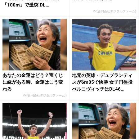
「100m」で激突 DL...
PR(合同会社デジタルファーム)
あなたの金運はどう？宝くじ
地元の英雄・デュプランティ
に縁がある時、金運はこう変
スが6m05で快勝 女子円盤投
わる
ぺルコヴィッチはDL46...
PR(合同会社デジタルファーム )