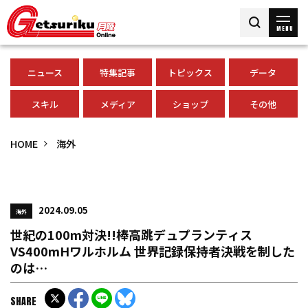
MENU
ニュース
特集記事
トピックス
データ
スキル
メディア
ショップ
その他
HOME
海外
2024.09.05
海外
世紀の100m対決!!棒高跳デュプランティス
VS400mHワルホルム 世界記録保持者決戦を制した
のは…
SHARE