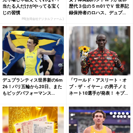
当たる人だけがやってる宝く
歴代３位の５ｍ01でＶ 世界記
じの習慣
録保持者のロハス、デュプ...
PR(合同会社デジタルファーム )
デュプランティス世界新の6m
「ワールド・アスリート・オ
26！パリ五輪から20日、また
ブ・ザ・イヤー」の男子ノミ
もビッグパフォーマンス...
ネート10選手が発表！ キプ...