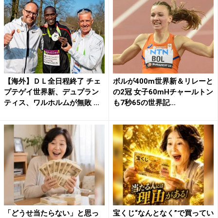
【海外】ＤＬ全日程終了 チェ
ボルが400m世界新＆リレーと
プテゲイ世界新、デュプラン
の2冠 女子60mHチャールトン
ティス、ワルホルムが無敗 ...
も7秒65の世界記...
「どうせ当たらない」と思っ
宝くじ“なんとなく”で買ってい