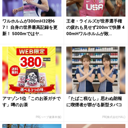
ワルホルムが300mH32秒6
王者・ライルズが世界選手権
7！ 自身の世界最高記録を更
の疲れも見せず200mで快勝 4
新！ 5000mではヤ...
00mHワルホルムが敗...
アマゾン1位「このお茶ガチで
「たばこ税なし」思わぬ朗報
す」噂のお茶
に喫煙者が群がる新型タバコ
PR(ハーブ健康本舗)
PR(株式会社HAL)