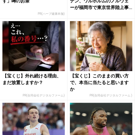
す」噂のお茶
デン、ワルホルムのノルウェ
ーが福岡市で東京世界陸上事
前...
PR(ハーブ健康本舗)
【宝くじ】外れ続ける理由、
【宝くじ】このままの買い方
まだ放置しますか？
で、本当に当たると思います
か
PR(合同会社デジタルファーム)
PR(合同会社デジタルファーム )