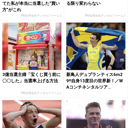
てた私が本当に当選した“買い
る限り変わらない
方”がこれ
PR(合同会社デジタルファーム )
PR(合同会社デジタルファーム )
3億当選主婦「宝くじ買う前に
新鳥人デュプランティス6m2
〇〇した」当選率上げる方法
9!!自身13度目の世界新！／W
Aコンチネンタルツア...
PR(合同会社デジタルファーム )