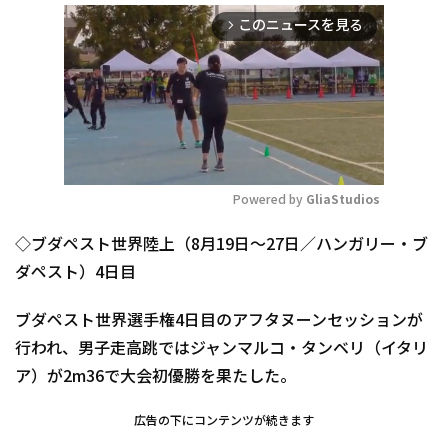
このニュースを見る
arrow_forward_ios
Powered by 
GliaStudios
Mute
◇ブダペスト世界陸上（8月19日～27日／ハンガリー・ブ
ダペスト）4日目
ブダペスト世界選手権4日目のアフタヌーンセッションが
行われ、男子走高跳ではジャンマルコ・タンベリ（イタリ
ア）が2m36で大会初優勝を果たした。
広告の下にコンテンツが続きます