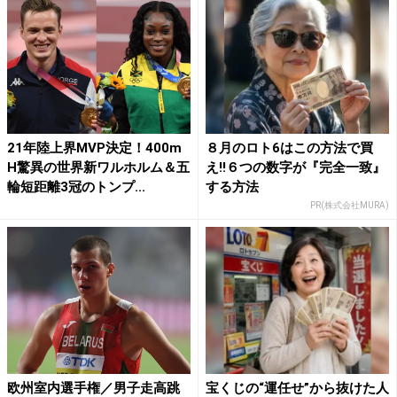
21年陸上界MVP決定！400m
８月のロト6はこの方法で買
H驚異の世界新ワルホルム＆五
え!!６つの数字が『完全一致』
輪短距離3冠のトンプ...
する方法
PR(株式会社MURA)
欧州室内選手権／男子走高跳
宝くじの“運任せ”から抜けた人