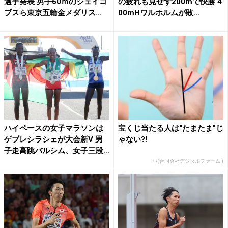
選手発表 男子60ｍのジェイコ
の疲れも見せず200mで快勝 4
ブスら東京五輪金メダリス...
00mHワルホルムが敗...
ハイペースの女子マラソンは
宝くじ当たる人は“たまたま”じ
ゲブレシラシェが大会新V 男
ゃない?!
子走高跳バルシム、女子三段...
PR(合同会社デジタルファーム )