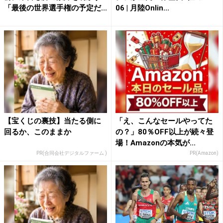
「最後の世界選手権の予定だ...
06 | 月陸Onlin...
【宝くじの裏技】当たる側に
「え、こんなセールやってた
回るか、このままか
の？」80％OFF以上が続々登
場！Amazonの本気が...
PR(合同会社デジタルファーム )
PR(Amazon)