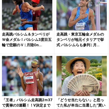
走高跳バルシム＆タンベリが
走高跳・東京五輪金メダルの
Ｗ金メダル！バルシム3度目五
タンベリが地元イタリアで挙
輪で悲願のＶ | 月陸On...
式 バルシムらも参列 | 月...
「王者」バルシム走高跳2ｍ37
「どうせ当たらない」と思っ
で貫禄の3連覇！！V決定まで
てた私が本当に当選した“買い