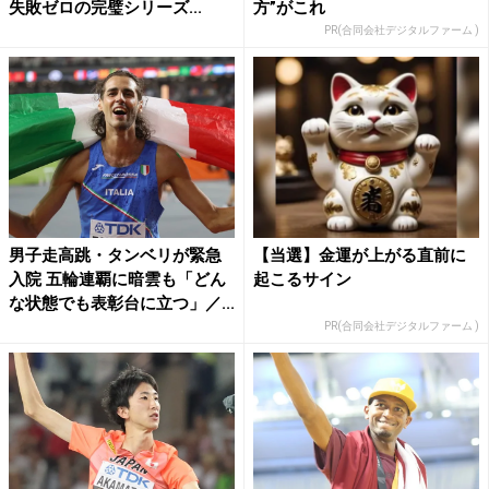
失敗ゼロの完璧シリーズ...
方”がこれ
PR(合同会社デジタルファーム )
男子走高跳・タンベリが緊急
【当選】金運が上がる直前に
入院 五輪連覇に暗雲も「どん
起こるサイン
な状態でも表彰台に立つ」／...
PR(合同会社デジタルファーム )