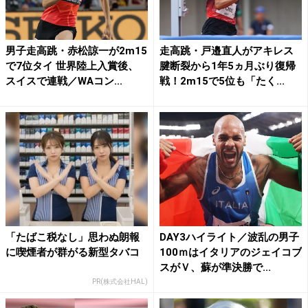
男子走高跳・赤松諒一が2m15
走高跳・戸邉直人がアキレス
で7位タイ 世界陸上入賞後、
腱断裂から1年5ヵ月ぶり復帰
スイスで連戦／WAコン...
戦！2m15で5位も「たく...
「たばこ税なし」思わぬ朗報
DAY3ハイライト／波乱の男子
に喫煙者が群がる新型タバコ
100ｍはイタリアのジェイコブ
スがＶ、蘇が準決勝で...
PR(株式会社HAL)