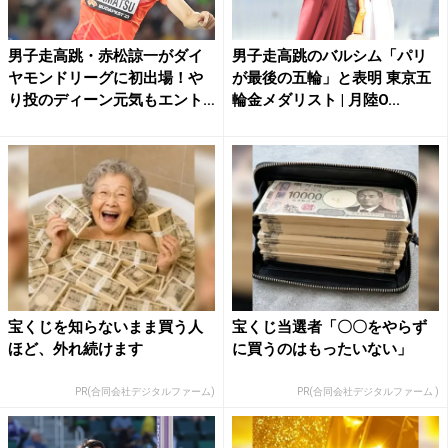
男子走高跳・赤松諒一がダイ
男子走高跳のバルシム「パリ
ヤモンドリーグに初出場！や
が最後の五輪」と表明 東京五
り投のディーン元気もエント
輪金メダリスト | 月陸O...
リ...
宝くじを知らないまま買う人
宝くじ当選者「〇〇をやらず
ほど、外れ続けます
に買うのはもったいない」
PR(合同会社デジタルファーム)
PR(合同会社デジタルファーム )