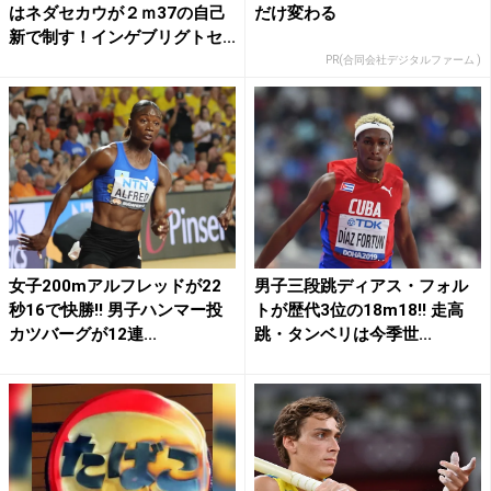
はネダセカウが２ｍ37の自己
だけ変わる
新で制す！インゲブリグトセ...
PR(合同会社デジタルファーム )
女子200mアルフレッドが22
男子三段跳ディアス・フォル
秒16で快勝!! 男子ハンマー投
トが歴代3位の18m18!! 走高
カツバーグが12連...
跳・タンベリは今季世...