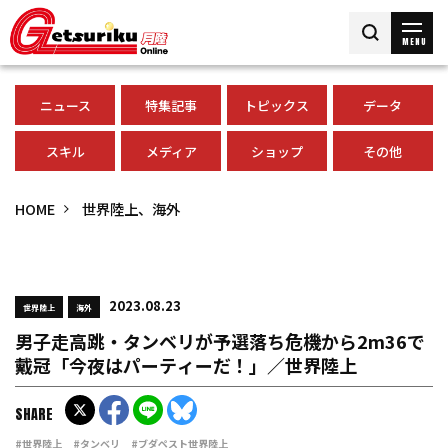
MENU
ニュース
特集記事
トピックス
データ
スキル
メディア
ショップ
その他
HOME
世界陸上、海外
2023.08.23
世界陸上
海外
男子走高跳・タンベリが予選落ち危機から2m36で
戴冠「今夜はパーティーだ！」／世界陸上
SHARE
#世界陸上
#タンベリ
#ブダペスト世界陸上