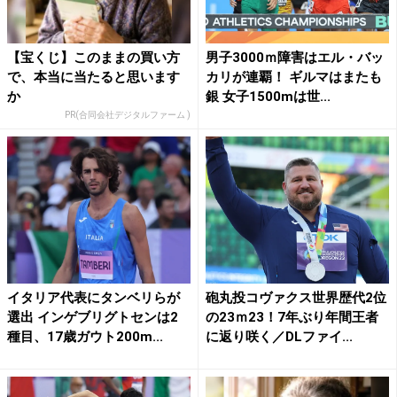
【宝くじ】このままの買い方
男子3000ｍ障害はエル・バッ
で、本当に当たると思います
カリが連覇！ ギルマはまたも
か
銀 女子1500mは世...
PR(合同会社デジタルファーム )
イタリア代表にタンベリらが
砲丸投コヴァクス世界歴代2位
選出 インゲブリグトセンは2
の23ｍ23！7年ぶり年間王者
種目、17歳ガウト200m...
に返り咲く／DLファイ...