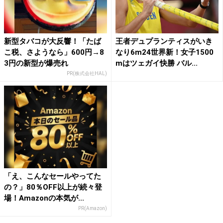
新型タバコが大反響！「たば
王者デュプランティスがいき
こ税、さようなら」600円→8
なり6m24世界新！女子1500
3円の新型が爆売れ
mはツェガイ快勝 バル...
PR(株式会社HAL)
「え、こんなセールやってた
の？」80％OFF以上が続々登
場！Amazonの本気が...
PR(Amazon)