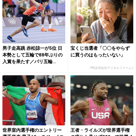
男子走高跳 赤松諒一が5位 日
宝くじ当選者「〇〇をやらず
本勢として五輪で88年ぶりの
に買うのはもったいない」
入賞を果たす／パリ五輪...
PR(合同会社デジタルファーム )
世界室内選手権のエントリー
王者・ライルズが世界選手権