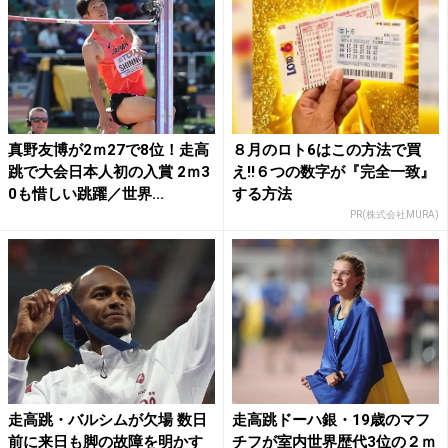
真野友博が2ｍ27で8位！走高
８月のロト6はこの方法で買
跳で大会日本人初の入賞 2ｍ3
え!!６つの数字が『完全一致』
0も惜しい跳躍／世界...
する方法
PR(株式会社MURA)
走高跳・バルシムが欠場 数日
走高跳ドーハ銀・19歳のマフ
前に来日も脚の故障を明かす
チフが室内世界歴代3位の２ｍ