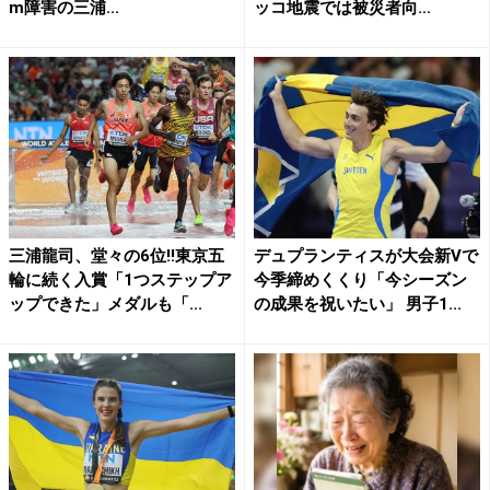
m障害の三浦...
ッコ地震では被災者向...
三浦龍司、堂々の6位!!東京五
デュプランティスが大会新Vで
輪に続く入賞「1つステップア
今季締めくくり「今シーズン
ップできた」メダルも「...
の成果を祝いたい」 男子1...