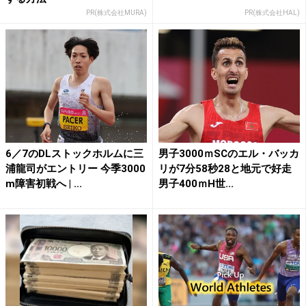
PR(株式会社MURA)
PR(株式会社HAL)
6／7のDLストックホルムに三
男子3000ｍSCのエル・バッカ
浦龍司がエントリー 今季3000
リが7分58秒28と地元で好走
m障害初戦へ | ...
男子400ｍH世...