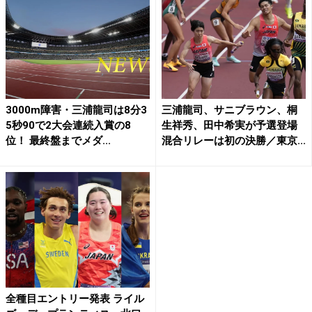
3000m障害・三浦龍司は8分3
三浦龍司、サニブラウン、桐
5秒90で2大会連続入賞の8
生祥秀、田中希実が予選登場
位！ 最終盤までメダ...
混合リレーは初の決勝／東京...
全種目エントリー発表 ライル