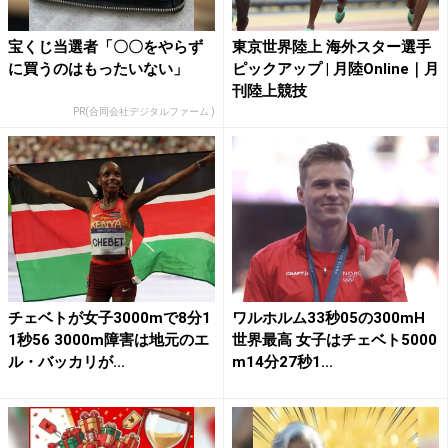
宝くじ当選者「〇〇をやらず
東京世界陸上 海外スター選手
に買うのはもったいない」
ピックアップ | 月陸Online｜月
刊陸上競技
PR(合同会社デジタルファーム )
チェベトが女子3000mで8分1
ワルホルム33秒05の300mH
1秒56 3000m障害は地元のエ
世界最高 女子はチェベト5000
ル・バッカリが...
m14分27秒1...