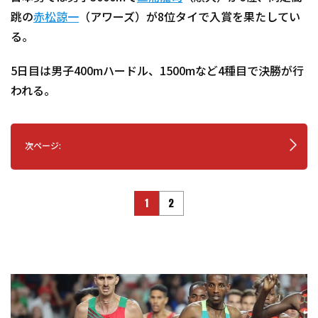
跳の
赤松諒一
（アワーズ）が8位タイで入賞を果たしてい
る。
5日目は男子400mハードル、1500mなど4種目で決勝が行
われる。
次ページ:
1
2