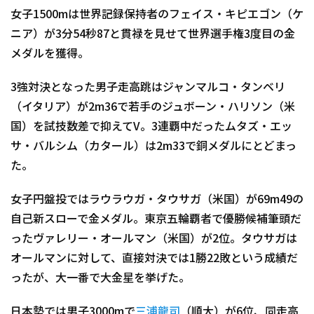
女子1500mは世界記録保持者のフェイス・キピエゴン（ケ
ニア）が3分54秒87と貫禄を見せて世界選手権3度目の金
メダルを獲得。
3強対決となった男子走高跳はジャンマルコ・タンベリ
（イタリア）が2m36で若手のジュボーン・ハリソン（米
国）を試技数差で抑えてV。3連覇中だったムタズ・エッ
サ・バルシム（カタール）は2m33で銅メダルにとどまっ
た。
女子円盤投ではラウラウガ・タウサガ（米国）が69m49の
自己新スローで金メダル。東京五輪覇者で優勝候補筆頭だ
ったヴァレリー・オールマン（米国）が2位。タウサガは
オールマンに対して、直接対決では1勝22敗という成績だ
ったが、大一番で大金星を挙げた。
日本勢では男子3000mで
三浦龍司
（順大）が6位、同走高