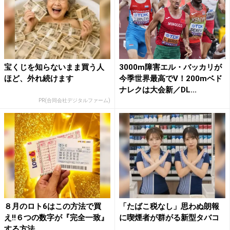
宝くじを知らないまま買う人
3000m障害エル・バッカリが
ほど、外れ続けます
今季世界最高でV！200mベド
ナレクは大会新／DL...
PR(合同会社デジタルファーム)
８月のロト6はこの方法で買
「たばこ税なし」思わぬ朗報
え!!６つの数字が『完全一致』
に喫煙者が群がる新型タバコ
する方法