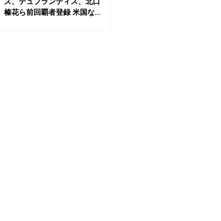
ズ、デュプランティス、北口
榛花ら前回覇者登録 米国な...