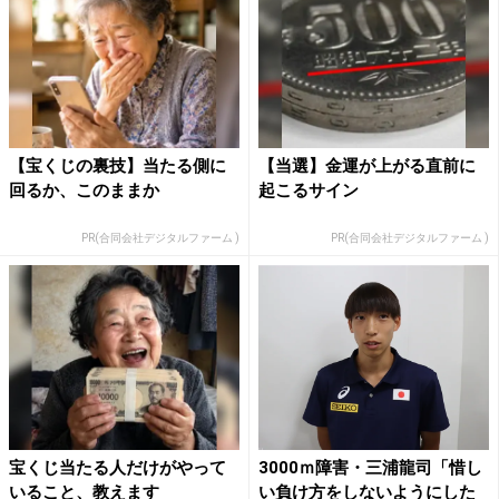
【宝くじの裏技】当たる側に
【当選】金運が上がる直前に
回るか、このままか
起こるサイン
PR(合同会社デジタルファーム )
PR(合同会社デジタルファーム )
宝くじ当たる人だけがやって
3000ｍ障害・三浦龍司「惜し
いること、教えます
い負け方をしないようにした