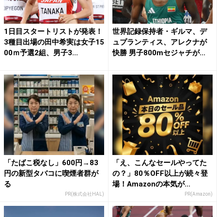
1日目スタートリストが発表！
世界記録保持者・ギルマ、デ
3種目出場の田中希実は女子15
ュプランティス、アレクナが
00ｍ予選2組、男子3...
快勝 男子800mセジャチが...
「たばこ税なし」600円→83
「え、こんなセールやってた
円の新型タバコに喫煙者群が
の？」80％OFF以上が続々登
る
場！Amazonの本気が...
PR(株式会社HAL)
PR(Amazon)