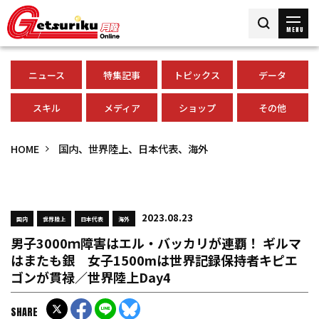
MENU
ニュース
特集記事
トピックス
データ
スキル
メディア
ショップ
その他
HOME
国内、世界陸上、日本代表、海外
2023.08.23
国内
世界陸上
日本代表
海外
男子3000ｍ障害はエル・バッカリが連覇！ ギルマ
はまたも銀 女子1500mは世界記録保持者キピエ
ゴンが貫禄／世界陸上Day4
SHARE