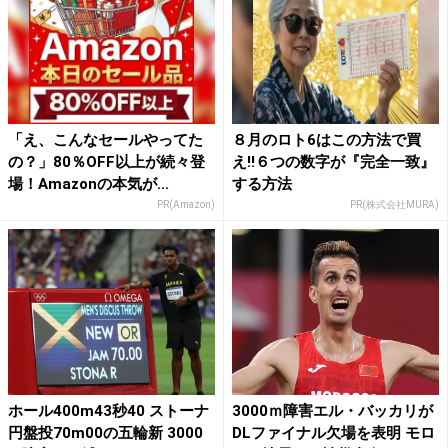
「え、こんなセールやってた
８月のロト6はこの方法で買
の？」80％OFF以上が続々登
え!!６つの数字が『完全一致』
場！Amazonの本気が...
する方法
PR(Amazon)
PR(株式会社MURA)
ホール400m43秒40 ストーナ
3000ｍ障害エル・バッカリが
円盤投70m00の五輪新 3000
DLファイナル欠場を表明 モロ