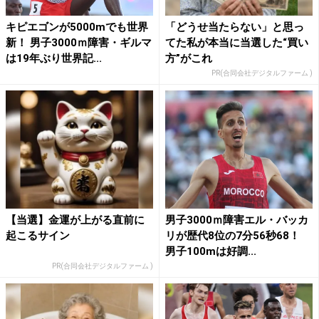
キピエゴンが5000mでも世界
「どうせ当たらない」と思っ
新！ 男子3000ｍ障害・ギルマ
てた私が本当に当選した“買い
は19年ぶり世界記...
方”がこれ
PR(合同会社デジタルファーム )
【当選】金運が上がる直前に
男子3000ｍ障害エル・バッカ
起こるサイン
リが歴代8位の7分56秒68！
男子100mは好調...
PR(合同会社デジタルファーム )