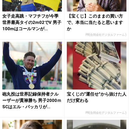
女子走高跳・マフチフが今季
【宝くじ】このままの買い方
世界最高タイの2m02でV 男子
で、本当に当たると思います
100mはコールマンが...
か
PR(合同会社デジタルファーム )
砲丸投は世界記録保持者クル
宝くじの“運任せ”から抜けた人
ーザーが貫禄勝ち 男子2000ｍ
だけ変わる
SCはエル・バッカリが...
PR(合同会社デジタルファーム )