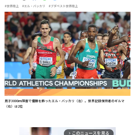
#世界陸上
#エル・バッカリ
#ブダペスト世界陸上
男子3000ｍ障害で優勝を飾ったエル・バッカリ（左）。世界記録保持者のギルマ
（右）は2位
このニュースを見る
arrow_forward_ios