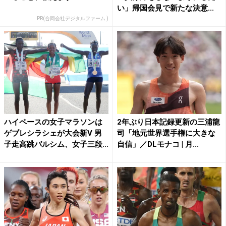
い」帰国会見で新たな決意...
PR(合同会社デジタルファーム )
ハイペースの女子マラソンは
2年ぶり日本記録更新の三浦龍
ゲブレシラシェが大会新V 男
司「地元世界選手権に大きな
子走高跳バルシム、女子三段...
自信」／DLモナコ | 月...