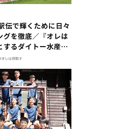
び駅伝で輝くために日々
ングを徹底／『オレは
とするダイトー水産の
活用
#オレは摂取す