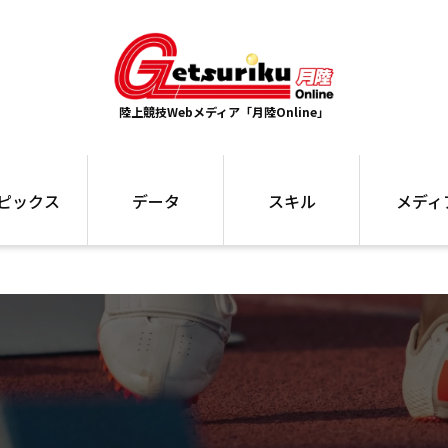
陸上競技Webメディア「月陸Online」
ピックス
データ
スキル
メディ
ズ
ランキング
トレーニング
インタビュー
ォ
最高記録
お役立ち情報
大会ギャラリ
コラム
世界大会
箱根駅伝
国内大会
写真記事
ム
駅伝データ
ント
選手名鑑
スケジュール
関連リンク