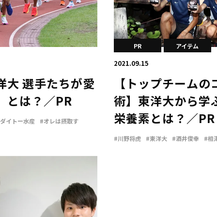
PR
アイテム
2021.09.15
洋大 選手たちが愛
【トップチームの
』とは？／PR
術】東洋大から学
栄養素とは？／PR
#ダイトー水産
#オレは摂取す
#川野将虎
#東洋大
#酒井俊幸
#相
#松山和希
#ダイトー水産
#オレは