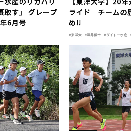
ー水産のリカバリ
【東洋大学】20
摂取す」 グレープ
ライド チームの
6年6月号
め!!
#東洋大
#酒井俊幸
#ダイトー水産