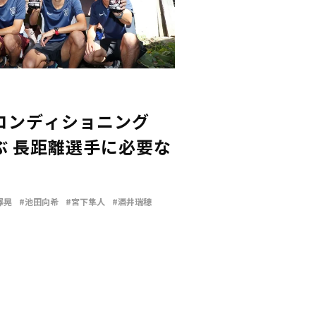
コンディショニング
ぶ 長距離選手に必要な
澤晃
#池田向希
#宮下隼人
#酒井瑞穂
摂取す