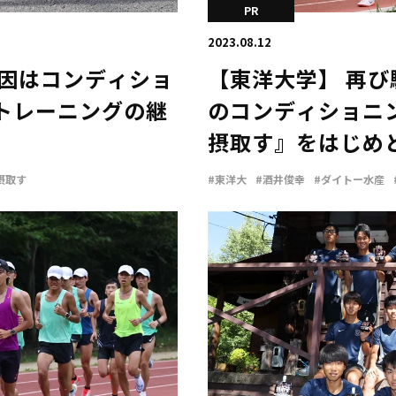
PR
2023.08.12
要因はコンディショ
【東洋大学】 再
トレーニングの継
のコンディショニ
摂取す』をはじめ
ゼリー飲料を積極
摂取す
#東洋大
#酒井俊幸
#ダイトー水産