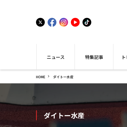
ニュース
特集記事
ト
国内
世界陸上
シュー
HOME
ダイトー水産
駅伝
特集
インフ
箱根駅伝
学生長距離
編集部
大学
高校・中学
PR
高校
アラカルト
アイテ
中学
プレゼ
ダイトー水産
世界陸上
日本代表