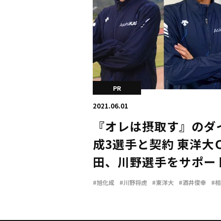
PR
2021.06.01
『オレは摂取す』のダ
成3選手と契約 東洋大
田、川野選手をサポー
#旭化成
#川野将虎
#東洋大
#酒井俊幸
#
#池田向希
#酒井瑞穂
#ダイトー水産
#オレ