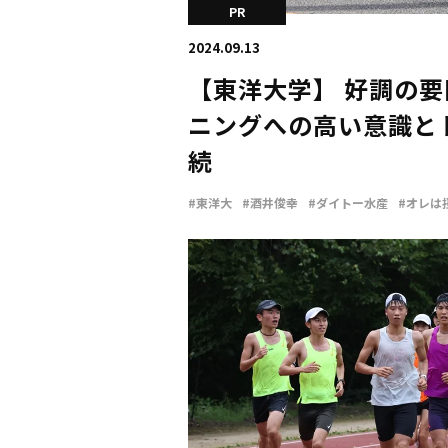
PR
2024.09.13
【東洋大学】 好調の
ニングへの高い意識と
続
#東洋大
#酒井俊幸
#ダイトー水産
#オレは