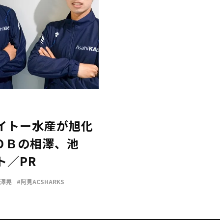
イトー水産が旭化
ＯＢの相澤、池
ト／PR
相澤晃
#阿見ACSHARKS
は摂取す