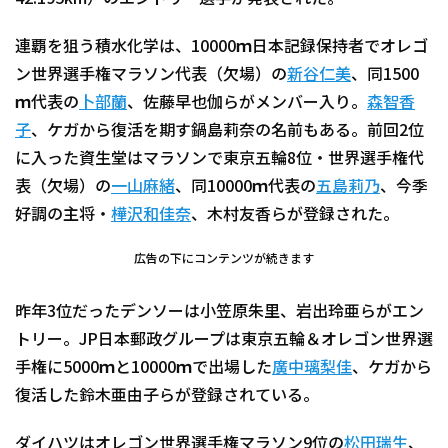
連覇を狙う積水化学は、10000ｍ日本記録保持者でオレゴ
ン世界選手権マラソン代表（欠場）の
新谷仁美
、同1500
ｍ代表の
卜部蘭
、佐藤早也伽らがメンバー入り。
森智香
子
、ケガから復活を期す鍋島莉奈の名前もある。前回2位
に入った資生堂はマラソンで東京五輪8位・世界選手権代
表（欠場）の
一山麻緒
、同10000ｍ代表の
五島莉乃
、今季
好調の主将・
樺沢和佳奈
、木村友香らが登録された。
広告の下にコンテンツが続きます
昨年3位だったデンソーは小笠原朱里、岩出玲亜らがエン
トリー。JP日本郵政グループは東京五輪＆オレゴン世界選
手権に5000ｍと10000ｍで出場した
廣中璃梨佳
、ケガから
復活した鈴木亜由子らが登録されている。
ダイハツはオレゴン世界選手権マラソン9位の
松田瑞生
、