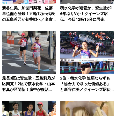
新谷仁美、加世田梨花、佐藤
積水化学が連覇か、資生堂が1
早也伽ら登録！五輪1万m代表
6年ぶりVか！クイーンズ駅
の五島莉乃が初挑戦へ／名古...
伝、今日12時15分に号砲...
最長3区は資生堂・五島莉乃が
2位・積水化学 連覇ならずも
区間賞！2区で積水化学・山本
「総合力で取った価値ある」
有真が区間新！廣中が復活...
と新谷仁美／クイーンズ駅伝...