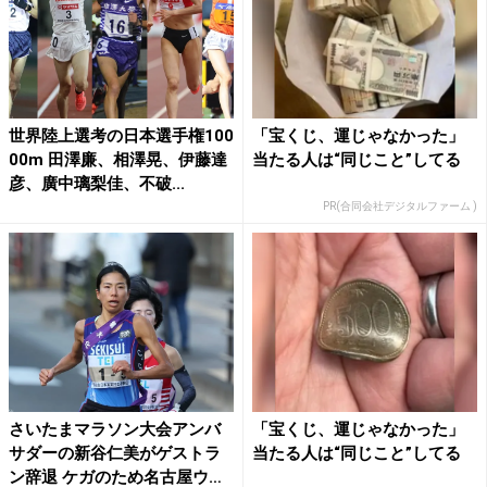
世界陸上選考の日本選手権100
「宝くじ、運じゃなかった」
00m 田澤廉、相澤晃、伊藤達
当たる人は“同じこと”してる
彦、廣中璃梨佳、不破...
PR(合同会社デジタルファーム )
さいたまマラソン大会アンバ
「宝くじ、運じゃなかった」
サダーの新谷仁美がゲストラ
当たる人は“同じこと”してる
ン辞退 ケガのため名古屋ウ