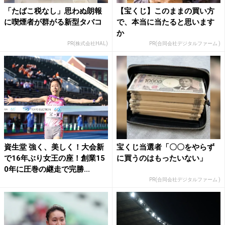
「たばこ税なし」思わぬ朗報
【宝くじ】このままの買い方
に喫煙者が群がる新型タバコ
で、本当に当たると思います
か
PR(株式会社HAL)
PR(合同会社デジタルファーム )
資生堂 強く、美しく！大会新
宝くじ当選者「〇〇をやらず
で16年ぶり女王の座！創業15
に買うのはもったいない」
0年に圧巻の継走で完勝...
PR(合同会社デジタルファーム )