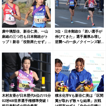
廣中璃梨佳、新谷仁美、一山
3位・日本郵政G「若い選手が
麻緒の三つ巴も日本郵政がト
伸びてきた」選手層厚み増し
ップ！新谷「役割果たせず」
逆襲への一歩／クイーンズ駅...
も...
木村友香が日本歴代6位の15分
積水化学Vも新谷仁美は「区間
02秒48世界選手権標準突破！
賞が取れず散々な結果」次戦