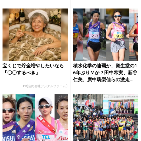
1...
宝くじで貯金増やしたいなら
積水化学の連覇か、資生堂の1
「〇〇するべき」
6年ぶりＶか？田中希実、新谷
仁美、廣中璃梨佳らの激走...
PR(合同会社デジタルファーム )