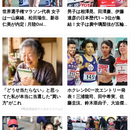
世界選手権マラソン代表 女子
男子は相澤晃、田澤廉、伊藤
は一山麻緒、松田瑞生、新谷
達彦の日本歴代1～3位が集
仁美が内定 | 月陸Onl...
結！女子は廣中璃梨佳が五輪
即...
「どうせ当たらない」と思っ
ホクレンDC一次エントリー発
てた私が本当に当選した“買い
表！三浦龍司、田中希実、佐
方”がこれ
藤圭汰、鈴木亜由子、大迫傑...
PR(合同会社デジタルファーム )