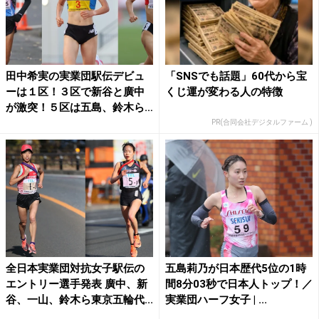
田中希実の実業団駅伝デビュ
「SNSでも話題」60代から宝
ーは１区！３区で新谷と廣中
くじ運が変わる人の特徴
が激突！５区は五島、鈴木ら
が...
PR(合同会社デジタルファーム )
全日本実業団対抗女子駅伝の
五島莉乃が日本歴代5位の1時
エントリー選手発表 廣中、新
間8分03秒で日本人トップ！／
谷、一山、鈴木ら東京五輪代...
実業団ハーフ女子 | ...