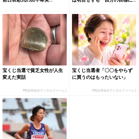
前日表彰式の田中希実...
は明言せずも「自分の目標に...
宝くじ当選で貧乏女性が人生
宝くじ当選者「〇〇をやらず
変えた実話
に買うのはもったいない」
PR(合同会社デジタルファーム )
PR(合同会社デジタルファーム )