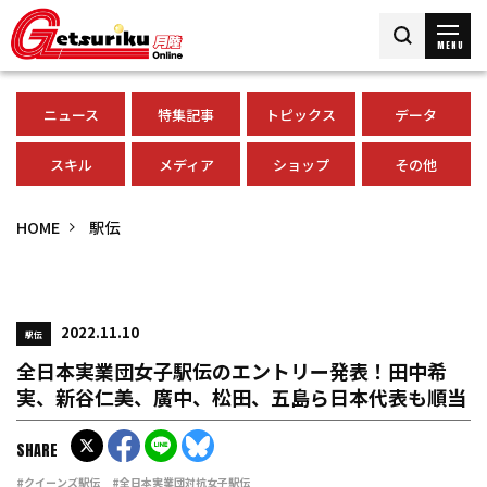
MENU
ニュース
特集記事
トピックス
データ
スキル
メディア
ショップ
その他
HOME
駅伝
2022.11.10
駅伝
全日本実業団女子駅伝のエントリー発表！田中希
実、新谷仁美、廣中、松田、五島ら日本代表も順当
SHARE
#クイーンズ駅伝
#全日本実業団対抗女子駅伝