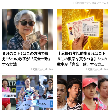
ィ...
PR(合同会社デジタルファーム )
８月のロト6はこの方法で買
【昭和43年以前生まれはロト
え!!６つの数字が『完全一致』
６この数字を買うべき】6つの
する方法
数字が「完全一致」する方...
PR(株式会社MURA)
PR(株式会社MURA)