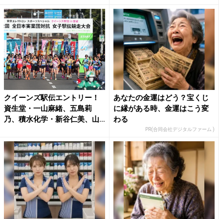
クイーンズ駅伝エントリー！
あなたの金運はどう？宝くじ
資生堂・一山麻緒、五島莉
に縁がある時、金運はこう変
乃、積水化学・新谷仁美、山
わる
本有...
PR(合同会社デジタルファーム )