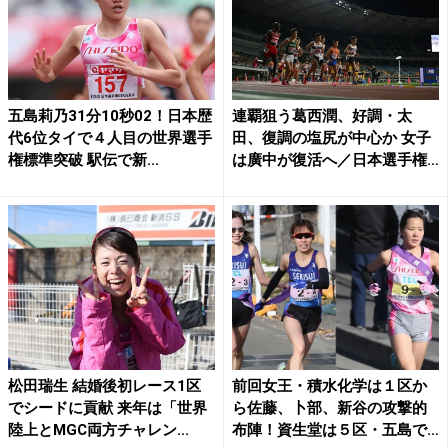
五島莉乃31分10秒02！日本歴
連覇狙う葛西潤、好調・太
代6位タイで４人目の世界選手
田、復調の塩尻が中心か 女子
権標準突破 駅伝で新...
は廣中が復活へ／日本選手権
1...
松田瑞生 結婚後初レース1区
前回女王・積水化学は１区か
でシードに貢献 来年は「世界
ら佐藤、卜部、新谷の攻撃的
陸上とMGC両方チャレン...
布陣！資生堂は５区・五島で