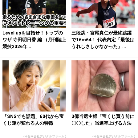
Level upを目指せ！トップの
三段跳・宮尾真仁が最終跳躍
ワザ 寺田明日香 編 （月刊陸上
で16m64！ 代表内定「最後は
競技2026年...
うれしさしかなかった」...
「SNSでも話題」60代から宝
3億当選主婦「宝くじ買う前に
くじ運が変わる人の特徴
〇〇した」当選率上げる方法
PR(合同会社デジタルファーム )
PR(合同会社デジタルファーム )