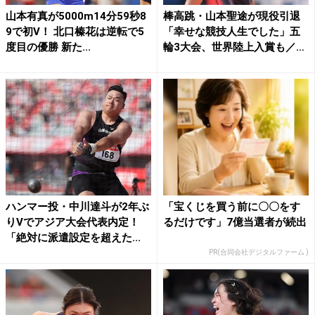
山本有真が5000m14分59秒8
棒高跳・山本聖途が現役引退
9で初V！ 北口榛花は逆転で5
「幸せな競技人生でした」五
度目の優勝 新た...
輪3大会、世界陸上入賞も／
日...
ハンマー投・中川達斗が2年ぶ
「宝くじを買う前に〇〇をす
りVでアジア大会代表内定！
るだけです」7億当選者が続出
「絶対に派遣設定を超えた...
PR(合同会社デジタルファーム )