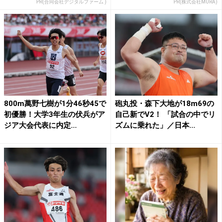
PR(合同会社デジタルファーム )
PR(株式会社MURA)
800m萬野七樹が1分46秒45で
砲丸投・森下大地が18m69の
初優勝！大学3年生の伏兵がア
自己新でV2！ 「試合の中でリ
ジア大会代表に内定...
ズムに乗れた」／日本...