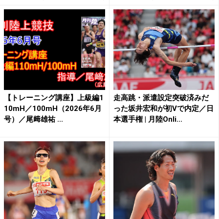
【トレーニング講座】上級編1
走高跳・派遣設定突破済みだ
10mH／100mH（2026年6月
った坂井宏和が初Vで内定／日
号）／尾﨑雄祐 ...
本選手権 | 月陸Onli...