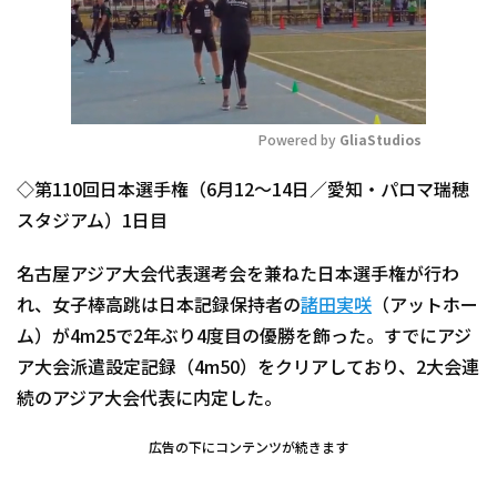
Powered by 
GliaStudios
Mute
◇第110回日本選手権（6月12～14日／愛知・パロマ瑞穂
スタジアム）1日目
名古屋アジア大会代表選考会を兼ねた日本選手権が行わ
れ、女子棒高跳は日本記録保持者の
諸田実咲
（アットホー
ム）が4m25で2年ぶり4度目の優勝を飾った。すでにアジ
ア大会派遣設定記録（4m50）をクリアしており、2大会連
続のアジア大会代表に内定した。
広告の下にコンテンツが続きます