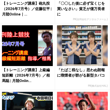
【トレーニング講座】砲丸投
「〇〇した後に必ず宝くじを
（2026年7月号）／佐藤征平 |
買いなさい」貧乏が億万長者
月陸Online｜...
に
PR(合同会社デジタルファーム )
【トレーニング講座】上級編
「たばこ税なし」思わぬ朗報
短距離（2026年7月号）／相
に喫煙者が群がる新型タバコ
馬聡 | 月陸Onlin...
PR(株式会社HAL)