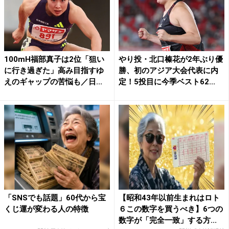
100mH福部真子は2位「狙い
やり投・北口榛花が2年ぶり優
に行き過ぎた」高み目指すゆ
勝、初のアジア大会代表に内
えのギャップの苦悩も／日...
定！5投目に今季ベスト62...
「SNSでも話題」60代から宝
【昭和43年以前生まれはロト
くじ運が変わる人の特徴
６この数字を買うべき】6つの
数字が「完全一致」する方...