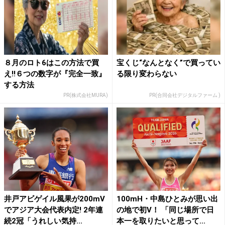
８月のロト6はこの方法で買
宝くじ“なんとなく”で買ってい
え!!６つの数字が『完全一致』
る限り変わらない
する方法
PR(株式会社MURA)
PR(合同会社デジタルファーム )
井戸アビゲイル風果が200mV
100mH・中島ひとみが思い出
でアジア大会代表内定! 2年連
の地で初V！ 「同じ場所で日
続2冠「うれしい気持...
本一を取りたいと思って...