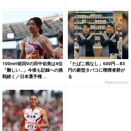
100mH前回Vの田中佑美は4位
「たばこ税なし」600円→83
「難しい…」今後も記録への挑
円の新型タバコに喫煙者群が
戦続く／日本選手権 ...
る
PR(株式会社HAL)