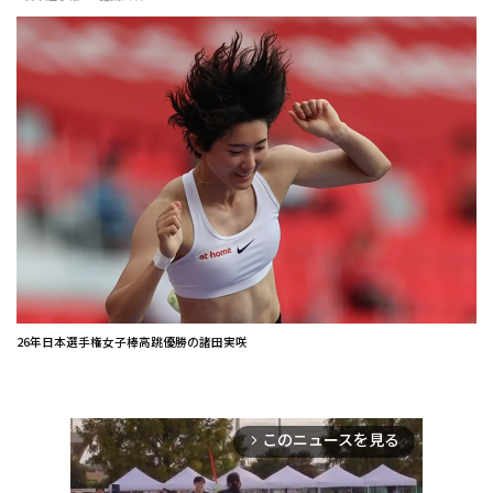
26年日本選手権女子棒高跳優勝の諸田実咲
このニュースを見る
arrow_forward_ios