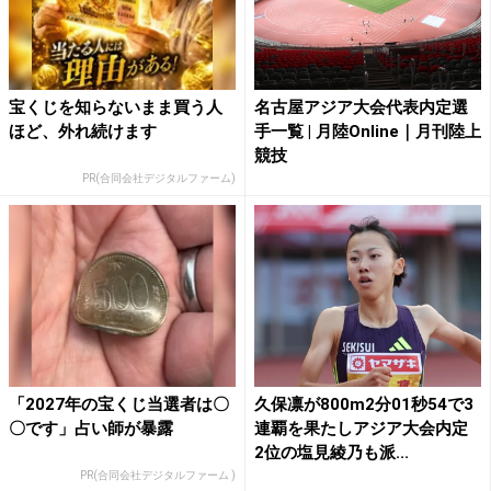
宝くじを知らないまま買う人
名古屋アジア大会代表内定選
ほど、外れ続けます
手一覧 | 月陸Online｜月刊陸上
競技
PR(合同会社デジタルファーム)
「2027年の宝くじ当選者は〇
久保凛が800m2分01秒54で3
〇です」占い師が暴露
連覇を果たしアジア大会内定
2位の塩見綾乃も派...
PR(合同会社デジタルファーム )