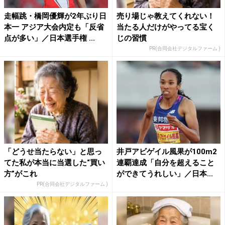
走幅跳・橋岡優輝が2年ぶり日
売り場じゃ教えてくれない！
本一 アジア大会内定も「反省
当たる人だけがやってる宝く
点が多い」／日本選手権 ...
じの習慣
PR(合同会社デジタルファーム )
「どうせ当たらない」と思っ
井戸アビゲイル風果が100m2
てた私が本当に当選した“買い
連覇達成「自分を超えること
方”がこれ
ができてうれしい」／日本...
PR(合同会社デジタルファーム )