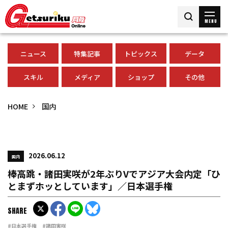
MENU
ニュース
特集記事
トピックス
データ
スキル
メディア
ショップ
その他
HOME
国内
2026.06.12
国内
棒高跳・諸田実咲が2年ぶりVでアジア大会内定「ひ
とまずホッとしています」／日本選手権
SHARE
#日本選手権
#諸田実咲