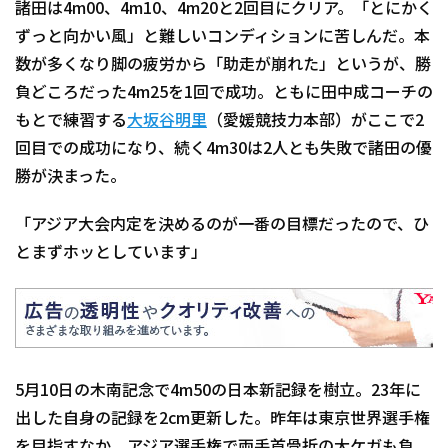
諸田は4m00、4m10、4m20と2回目にクリア。「とにかく
ずっと向かい風」と難しいコンディションに苦しんだ。本
数が多くなり脚の疲労から「助走が崩れた」というが、勝
負どころだった4m25を1回で成功。ともに田中成コーチの
もとで練習する
大坂谷明里
（愛媛競技力本部）がここで2
回目での成功になり、続く4m30は2人とも失敗で諸田の優
勝が決まった。
「アジア大会内定を決めるのが一番の目標だったので、ひ
とまずホッとしています」
5月10日の木南記念で4m50の日本新記録を樹立。23年に
出した自身の記録を2cm更新した。昨年は東京世界選手権
を目指すなか、アジア選手権で両手首骨折の大ケガも負