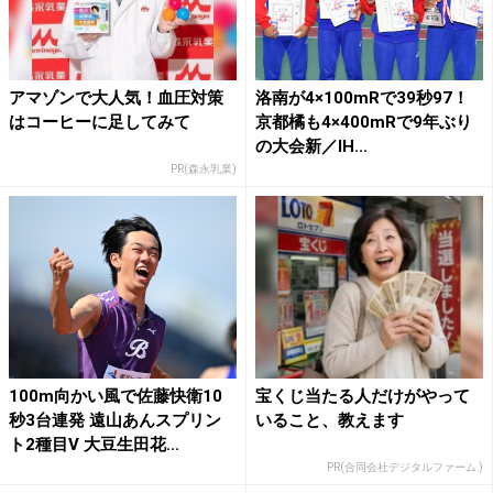
アマゾンで大人気！血圧対策
洛南が4×100mRで39秒97！
はコーヒーに足してみて
京都橘も4×400mRで9年ぶり
の大会新／IH...
PR(森永乳業)
100m向かい風で佐藤快衛10
宝くじ当たる人だけがやって
秒3台連発 遠山あんスプリン
いること、教えます
ト2種目V 大豆生田花...
PR(合同会社デジタルファーム )