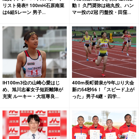
リスト発表!! 100mH石原南菜
動！ 久門奨弥は砲丸投、ハン
は6組5レーン 男子...
マー投の2冠 円盤投・田窪...
IH100m3位の山崎心愛はじ
400m長町碧泉が9年ぶり大会
め、旭川志峯女子短距離陣が
新の54秒56！「スピード上が
充実 ルーキー・大垣尊良...
った」男子4継・四学...