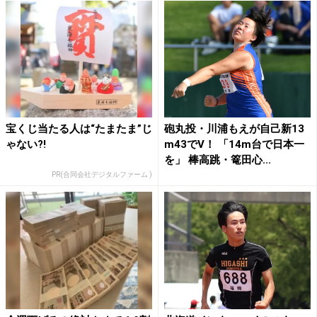
宝くじ当たる人は“たまたま”じ
砲丸投・川浦もえが自己新13
ゃない?!
m43でV！ 「14m台で日本一
を」 棒高跳・篭田心...
PR(合同会社デジタルファーム )