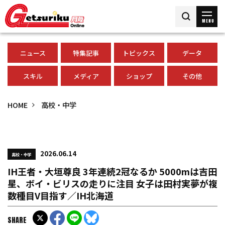
MENU
ニュース
特集記事
トピックス
データ
スキル
メディア
ショップ
その他
HOME
高校・中学
2026.06.14
高校・中学
IH王者・大垣尊良 3年連続2冠なるか 5000mは吉田
星、ボイ・ビリスの走りに注目 女子は田村実夢が複
数種目V目指す／IH北海道
SHARE