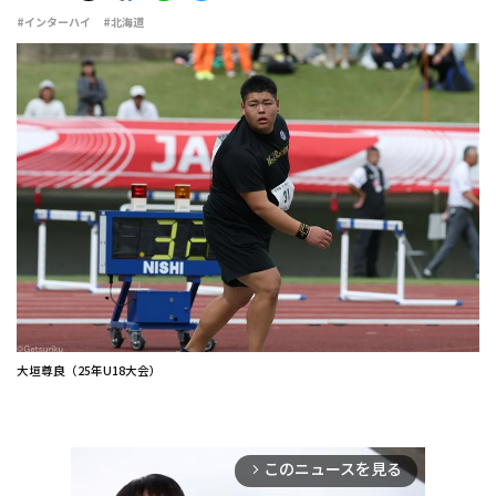
#インターハイ
#北海道
大垣尊良（25年U18大会）
このニュースを見る
arrow_forward_ios