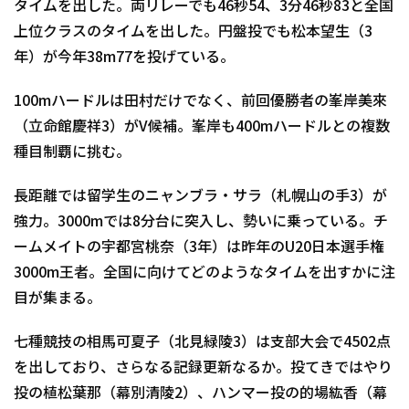
タイムを出した。両リレーでも46秒54、3分46秒83と全国
上位クラスのタイムを出した。円盤投でも松本望生（3
年）が今年38m77を投げている。
100mハードルは田村だけでなく、前回優勝者の峯岸美來
（立命館慶祥3）がV候補。峯岸も400mハードルとの複数
種目制覇に挑む。
長距離では留学生のニャンブラ・サラ（札幌山の手3）が
強力。3000mでは8分台に突入し、勢いに乗っている。チ
ームメイトの宇都宮桃奈（3年）は昨年のU20日本選手権
3000m王者。全国に向けてどのようなタイムを出すかに注
目が集まる。
七種競技の相馬可夏子（北見緑陵3）は支部大会で4502点
を出しており、さらなる記録更新なるか。投てきではやり
投の植松葉那（幕別清陵2）、ハンマー投の的場紘香（幕