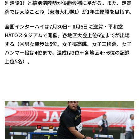
別清陵3）と幕別清陵勢が優勝候補に挙がる。また、走高
跳では大脇ことね（東海大札幌1）が1年生優勝を目指す。
全国インターハイは7月30日～8月5日に滋賀・平和堂
HATOスタジアムで開催。各地区大会上位6位までが出場
する（※男女競歩は5位、女子棒高跳、女子三段跳、女子
ハンマー投は4位まで、混成は3位＋各地区4～6位の記録
上位5名）。