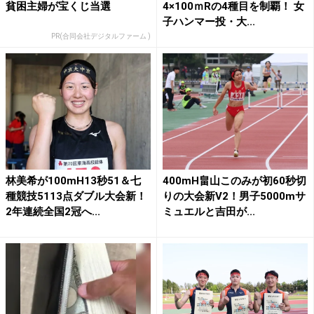
貧困主婦が宝くじ当選
4×100ｍRの4種目を制覇！ 女
子ハンマー投・大...
PR(合同会社デジタルファーム )
林美希が100mH13秒51＆七
400mH畠山このみが初60秒切
種競技5113点ダブル大会新！
りの大会新V2！男子5000mサ
2年連続全国2冠へ...
ミュエルと吉田が...