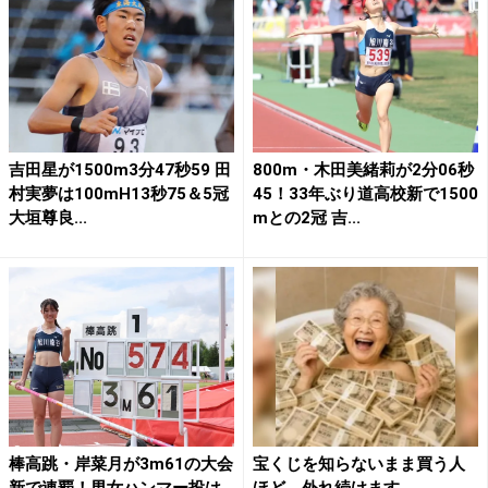
吉田星が1500m3分47秒59 田
800m・木田美緒莉が2分06秒
村実夢は100mH13秒75＆5冠
45！33年ぶり道高校新で1500
大垣尊良...
mとの2冠 吉...
棒高跳・岸菜月が3m61の大会
宝くじを知らないまま買う人