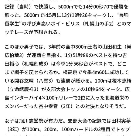
記録（当時）で快勝し、5000mでも14分00秒70で優勝を
飾った。5000mでは5月に13分18秒26をマークし、“最強
留学生”の呼び声高いボイ・ビリス（札幌山の手2）とのマ
ッチレースが予想される。
このほか男子では、3年前の全中800m王者の山田和生（帯
広柏葉3）が連覇を目指す。1分51秒89のベストを持つ吉
田裕心（札幌創成3）は今季1分56秒台がベストで、どこ
まで調子を戻せられるか。棒高跳で今季4m60に成功して
いる関谷悠暉（八雲3）も連覇が懸かる。100mは榎本恵梧
（立命館慶祥3）が支部大会トップの10秒64をマーク。広
島インターハイ4×100mリレーで2位に入った北海道栄の
メンバーだった谷中零音（3年）との対決となりそうだ。
女子は旭川志峯勢が有力だ。支部大会の記録では田村実夢
（3年）が100m、200m、100mハードルの3種目でトップ