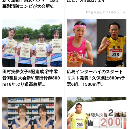
新で連覇！男女ハンマー投は
ほど、外れ続けます
幕別清陵コンビが大会新V...
PR(合同会社デジタルファーム)
田村実夢女子5冠達成 谷中零
広島インターハイのスタート
音3種目大会新V 曽田怜輝800
リスト発表!! 久保凛は800m予
m18年ぶり道高校新...
選6組、1500m予...