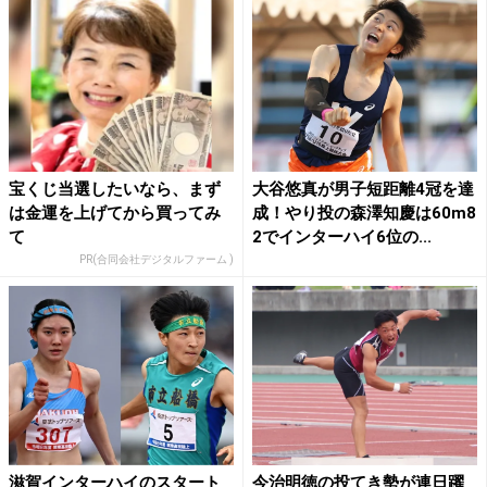
宝くじ当選したいなら、まず
大谷悠真が男子短距離4冠を達
は金運を上げてから買ってみ
成！やり投の森澤知慶は60m8
て
2でインターハイ6位の...
PR(合同会社デジタルファーム )
滋賀インターハイのスタート
今治明徳の投てき勢が連日躍