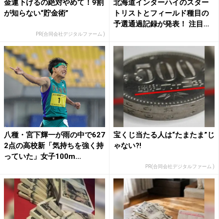
金運下げるの絶対やめて！9割
北海道インターハイのスター
が知らない“貯金術”
トリストとフィールド種目の
予選通過記録が発表！ 注目
の...
PR(合同会社デジタルファーム )
八種・宮下輝一が雨の中で627
宝くじ当たる人は“たまたま”じ
2点の高校新「気持ちを強く持
ゃない?!
っていた」女子100m...
PR(合同会社デジタルファーム )