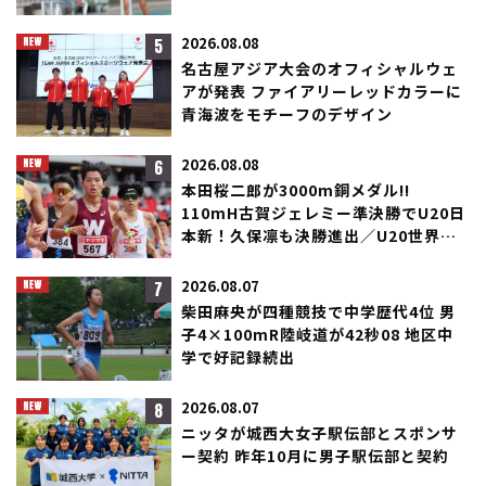
5
2026.08.08
名古屋アジア大会のオフィシャルウェ
アが発表 ファイアリーレッドカラーに
青海波をモチーフのデザイン
6
2026.08.08
本田桜二郎が3000m銅メダル!!
110mH古賀ジェレミー準決勝でU20日
本新！久保凛も決勝進出／U20世界選
手権
7
2026.08.07
柴田麻央が四種競技で中学歴代4位 男
子4×100mR陸岐道が42秒08 地区中
学で好記録続出
8
2026.08.07
ニッタが城西大女子駅伝部とスポンサ
ー契約 昨年10月に男子駅伝部と契約