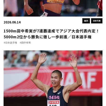
国内
日本代表
2026.06.14
1500m田中希実が7連覇達成でアジア大会代表内定！
5000m2位から勝負に徹し一歩前進／日本選手権
#日本選手権
#田中希実