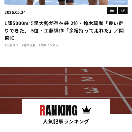
駅伝
大学
2026.05.24
1部5000mで早大勢が存在感 2位・鈴木琉胤「良い走
りできた」 5位・工藤慎作「余裕持って走れた」／関
東IC
#工藤慎作
#鈴木琉胤
#関東インカレ
RANKING
人気記事ランキング