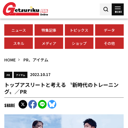
MENU
ニュース
特集記事
トピックス
データ
スキル
メディア
ショップ
その他
HOME
PR、アイテム
2022.10.17
PR
アイテム
トップアスリートと考える 〝新時代のトレーニン
グ〟／PR
SHARE