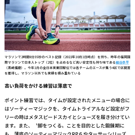
マラソンで2時間6分35秒のベスト記録（2022年10月1日時点）を持ち、昨年の福岡国
際マラソンで日本人トップ（2位）を占めるなど高い安定性も持ち味である
細谷恭平
（黒崎播磨）。今年1月の全日本実業団駅伝では各チームのエースが集う4区で区間賞
を獲得し、マラソン以外でも実績を積み重ねている
高い負荷をかける練習は薄底で
ポイント練習では、タイムが設定されたメニューの場合に
はソーティーマジックを、タイムトライアルなど設定がフ
リーの時はメタスピードスカイとシューズを履き分けてい
ます。また、〝脚をつくる〟ことを目的とした鍛錬期に
も、薄底のソーティーマジックRP６やターサーシリーズ