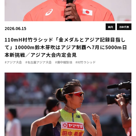
国内
日本代表
2026.06.15
110mH村竹ラシッド「金メダルとアジア記録目指し
て」10000m鈴木芽吹はアジア制覇へ7月に5000m日
本新挑戦／アジア大会内定会見
#アジア大会
#名古屋アジア大会
#廣中璃梨佳
#村竹ラシッド