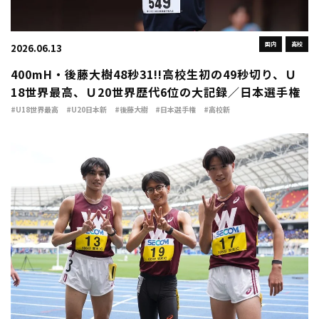
国内
高校
2026.06.13
400mH・後藤大樹48秒31!!高校生初の49秒切り、Ｕ
18世界最高、Ｕ20世界歴代6位の大記録／日本選手権
#U18世界最高
#U20日本新
#後藤大樹
#日本選手権
#高校新