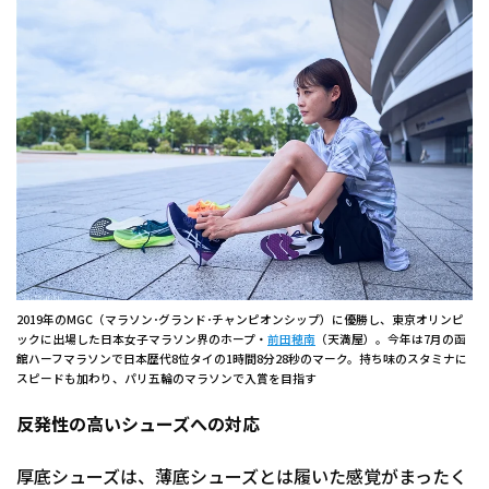
2019年のMGC（マラソン･グランド･チャンピオンシップ）に優勝し、東京オリンピ
ックに出場した日本女子マラソン界のホープ・
前田穂南
（天満屋）。今年は7月の函
館ハーフマラソンで日本歴代8位タイの1時間8分28秒のマーク。持ち味のスタミナに
スピードも加わり、パリ五輪のマラソンで入賞を目指す
反発性の高いシューズへの対応
厚底シューズは、薄底シューズとは履いた感覚がまったく