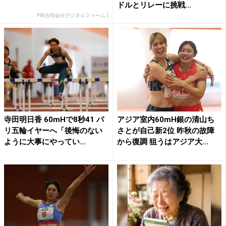
ドルとリレーに挑戦...
PR(合同会社デジタルファーム )
寺田明日香 60mHで8秒41 パ
アジア室内60mH銀の清山ち
リ五輪イヤーへ「後悔のない
さとが自己新2位 昨秋の故障
ように大事にやってい...
から復調 狙うはアジア大...