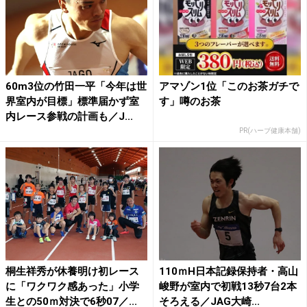
60m3位の竹田一平「今年は世
アマゾン1位「このお茶ガチで
界室内が目標」標準届かず室
す」噂のお茶
内レース参戦の計画も／J...
PR(ハーブ健康本舗)
桐生祥秀が休養明け初レース
110ｍH日本記録保持者・高山
に「ワクワク感あった」小学
峻野が室内で初戦13秒7台2本
生との50ｍ対決で6秒07／...
そろえる／JAG大崎...