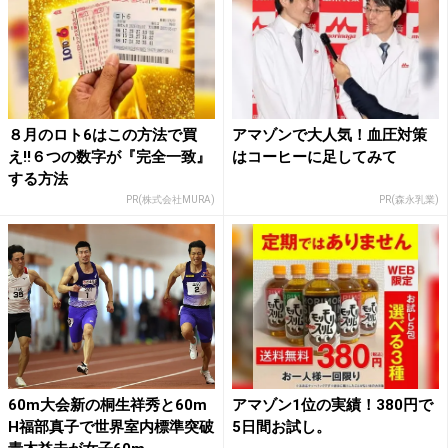
８月のロト6はこの方法で買
アマゾンで大人気！血圧対策
え!!６つの数字が『完全一致』
はコーヒーに足してみて
する方法
PR(株式会社MURA)
PR(森永乳業)
60m大会新の桐生祥秀と60m
アマゾン1位の実績！380円で
H福部真子で世界室内標準突破
5日間お試し。