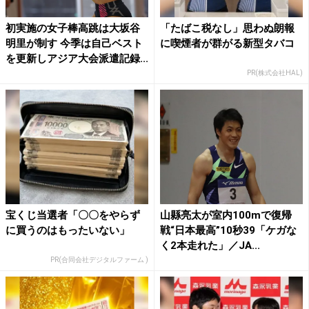
初実施の女子棒高跳は大坂谷
「たばこ税なし」思わぬ朗報
明里が制す 今季は自己ベスト
に喫煙者が群がる新型タバコ
を更新しアジア大会派遣記録...
PR(株式会社HAL)
宝くじ当選者「〇〇をやらず
山縣亮太が室内100mで復帰
に買うのはもったいない」
戦“日本最高”10秒39「ケガな
く2本走れた」／JA...
PR(合同会社デジタルファーム )