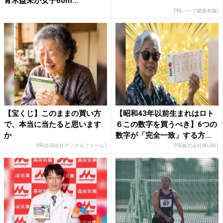
青木益未が女子60m...
PR(ハーブ健康本舗)
【宝くじ】このままの買い方
【昭和43年以前生まれはロト
で、本当に当たると思います
６この数字を買うべき】6つの
か
数字が「完全一致」する方...
PR(合同会社デジタルファーム )
PR(株式会社MURA)