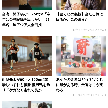
台湾・林子琪が5m74でV「今
【宝くじの裏技】当たる側に
年は台湾記録を出したい」26
回るか、このままか
年名古屋アジア大会目指...
PR(合同会社デジタルファーム )
山縣亮太が60mと100mに出
あなたの金運はどう？宝くじ
場しいずれも優勝 復帰戦を飾
に縁がある時、金運はこう変
り「ケガなく走れて良か...
わる
PR(合同会社デジタルファーム )