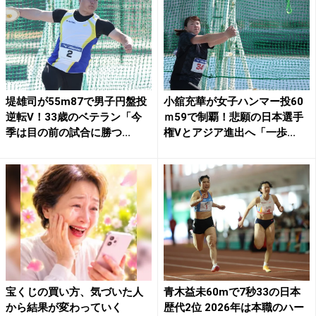
堤雄司が55m87で男子円盤投
小舘充華が女子ハンマー投60
逆転V！33歳のベテラン「今
ｍ59で制覇！悲願の日本選手
季は目の前の試合に勝つ...
権Vとアジア進出へ「一歩...
宝くじの買い方、気づいた人
青木益未60mで7秒33の日本
から結果が変わっていく
歴代2位 2026年は本職のハー