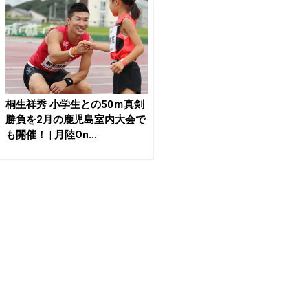
桐生祥秀 小学生との50ｍ真剣
勝負を2月の鹿児島室内大会で
も開催！ | 月陸On...