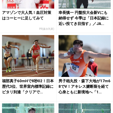
アマゾンで大人気！血圧対策
幸長慎一 円盤投大会新Vにも
はコーヒーに足してみて
納得せず 今季は「日本記録に
近い投てき目指す」／JA...
PR(森永乳業)
福部真子60mHで8秒02！日本
男子砲丸投・森下大地が17m6
歴代3位、世界室内標準記録に
8でV！アキレス腱断裂を経て
ピタリ到達「クリアで...
心身ともに新境地へ「1...