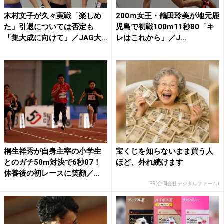
木村文子が久々実戦「楽しめ
200ｍ女王・鶴田玲美が地元鹿
た」引退については否定も
児島で初戦100m11秒80「キ
「集大成に向けて」／JAG大
レはこれから」／J...
崎...
桐生祥秀が自身主宰の小学生
宝くじを知らないまま買う人
とのガチ50m対決で6秒07！
ほど、外れ続けます
休養後の初レースに笑顔／...
PR(合同会社デジタルファーム)