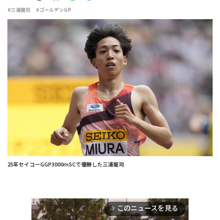
#三浦龍司
#ゴールデンGP
25年セイコーGGP3000mSCで優勝した三浦龍司
このニュースを見る
arrow_forward_ios