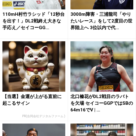
110mH村竹ラシッド「12秒台
3000m障害・三浦龍司「やり
を出す！」DL2戦終え大きな
たいレース」をして2度目の世
手応え／セイコーGG...
界陸上へ 3位以内で代...
【当選】金運が上がる直前に
北口榛花がDL2戦目のラバト
起こるサイン
を欠場 セイコーGGPではSBの
64m16でV | ...
PR(合同会社デジタルファーム )