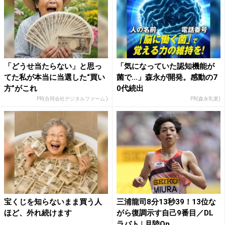
「どうせ当たらない」と思っ
「気になっていた認知機能が
てた私が本当に当選した“買い
菌で…」森永が開発。感動の7
方”がこれ
0代続出
PR(合同会社デジタルファーム )
PR(森永乳業)
宝くじを知らないまま買う人
三浦龍司8分13秒39！13位な
ほど、外れ続けます
がら復調示す自己9番目／DL
ラバト | 月陸On...