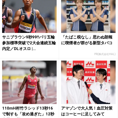
サニブラウン9秒99!!パリ五輪
「たばこ税なし」思わぬ朗報
参加標準突破で2大会連続五輪
に喫煙者が群がる新型タバコ
内定／DLオスロ |...
PR(株式会社HAL)
110mH村竹ラシッド13秒16
アマゾンで大人気！血圧対策
で制すも「攻め過ぎた」12秒
はコーヒーに足してみて