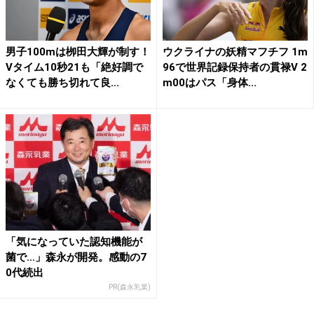
男子100mは栁田大輝が制す！
ウクライナの妖精マフチフ 1m
Vタイム10秒21も「絶好調で
96で世界記録保持者の貫禄V 2
なくても勝ち切れて良...
m00はパス「身体...
「気になっていた認知機能が
菌で…」森永が開発。感動の7
0代続出
PR(森永乳業)