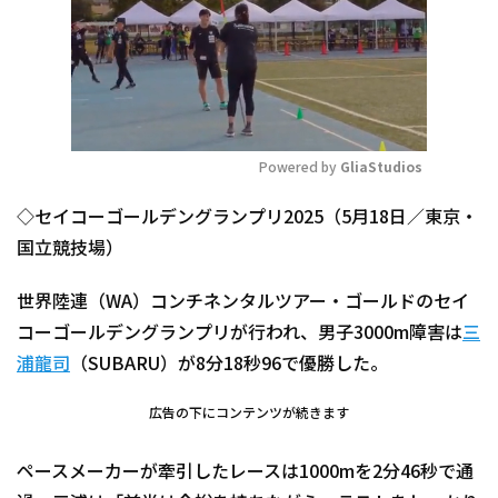
Powered by 
GliaStudios
Mute
◇セイコーゴールデングランプリ2025（5月18日／東京・
国立競技場）
世界陸連（WA）コンチネンタルツアー・ゴールドのセイ
コーゴールデングランプリが行われ、男子3000m障害は
三
浦龍司
（SUBARU）が8分18秒96で優勝した。
広告の下にコンテンツが続きます
ペースメーカーが牽引したレースは1000mを2分46秒で通