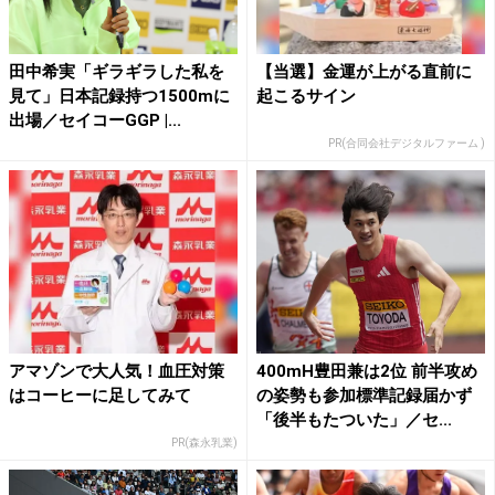
田中希実「ギラギラした私を
【当選】金運が上がる直前に
見て」日本記録持つ1500mに
起こるサイン
出場／セイコーGGP |...
PR(合同会社デジタルファーム )
アマゾンで大人気！血圧対策
400mH豊田兼は2位 前半攻め
はコーヒーに足してみて
の姿勢も参加標準記録届かず
「後半もたついた」／セ...
PR(森永乳業)