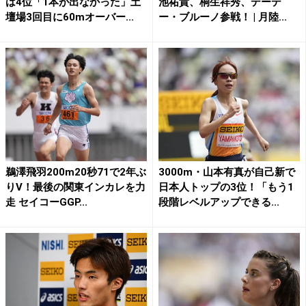
は4位「1本が出なかった」土
池祐貴、桐生祥秀、デーデ
壇場3回目に60mオーバー...
ー・ブルーノ参戦！ | 月陸...
鵜澤飛羽200m20秒71で2年ぶ
3000m・山本有真が自己新で
りV！最後の関東インカレを力
日本人トップの3位！「もう1
走 セイコーGGP...
段階レベルアップできる...