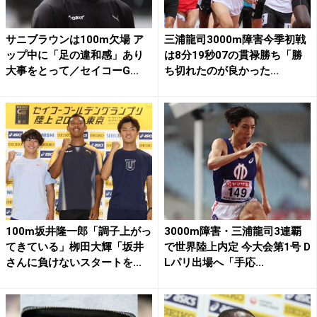
サニブラウンは100m欠場 ア
三浦龍司3000m障害今季初戦
ップ中に「足の違和感」あり
は8分19秒07の貫禄勝ち「勝
大事をとって／セイコーG...
ち切れたのが良かった...
100m坂井隆一郎「調子上がっ
3000m障害・三浦龍司3連覇
てきている」栁田大輝「坂井
で世界陸上内定 今大会第1号 D
さんに負けないスタートを...
Lパリ出場へ「手応...