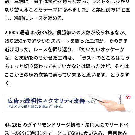
過。三浦は「前半は余裕を持ちながら、ラストをしっかり
切り替えることをテーマに臨みました」と集団前方に位置
し、冷静にレースを進める。
2000m通過は5分35秒。優勝争いの人数が絞られるなか、
残り250mで鮮やかなスパートを放った三浦が、そのまま
逃げ切った。レースを振り返り、「だいたいオッケーか
な」と笑顔をのぞかせた三浦は、「ラストのところはもう
ちょっと切り替わってもいいかなとは思ったけど、それは
ここからの練習次第で戻ってい来ると思います」とうなず
く。
4月26日のダイヤモンドリーグ初戦・厦門大会でサードベ
ストの8分10秒11をマークして6位に食い込み、東京世界