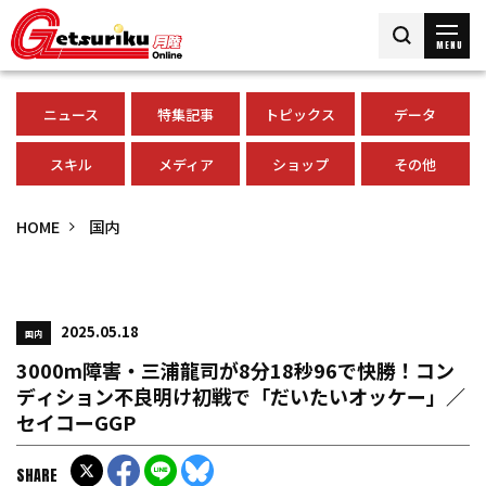
MENU
ニュース
特集記事
トピックス
データ
スキル
メディア
ショップ
その他
HOME
国内
2025.05.18
国内
3000m障害・三浦龍司が8分18秒96で快勝！コン
ディション不良明け初戦で「だいたいオッケー」／
セイコーGGP
SHARE