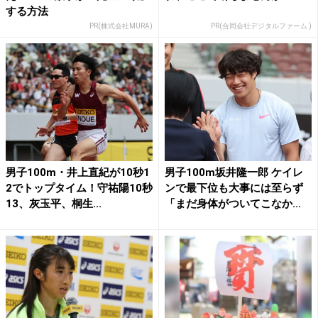
する方法
PR(株式会社MURA)
PR(合同会社デジタルファーム )
男子100m・井上直紀が10秒1
男子100m坂井隆一郎 ケイレ
2でトップタイム！守祐陽10秒
ンで最下位も大事には至らず
13、灰玉平、桐生...
「まだ身体がついてこなか...