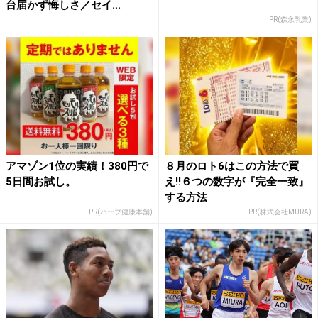
台届かず悔しさ／セイ...
PR(森永乳業)
アマゾン1位の実績！380円で
８月のロト6はこの方法で買
5日間お試し。
え!!６つの数字が『完全一致』
する方法
PR(ハーブ健康本舗)
PR(株式会社MURA)