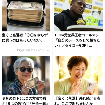
宝くじ当選者「〇〇をやらず
100m元世界王者コールマン
に買うのはもったいない」
「自分のレースをして勝ちた
い」／セイコーGGP | ...
PR(合同会社デジタルファーム )
８月のロト6はこの方法で買
【宝くじ落選】外れ続ける流
え!!６つの数字が『完全一致』
れ、ここで断ちませんか