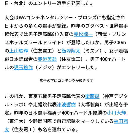
日・台北）のエントリー選手を発表した。
大会はWAコンチネンタルツアー・ブロンズにも指定され
日本からの多くの選手が登録。昨年のブダペスト世界選手
権代表では男子走高跳8位入賞の
赤松諒一
（西武・プリン
スホテルズワールドワイド）が登録したほか、男子200m
の
上山紘輝
（住友電工）と
飯塚翔太
（ミズノ）、女子走幅
跳日本記録者の
秦澄美鈴
（住友電工）、男子400mハード
ルの
児玉悠作
（ノジマ）がエントリーした。
広告の下にコンテンツが続きます
このほか、東京五輪男子走高跳代表の
衛藤昂
（神戸デジタ
ル・ラボ）や走幅跳代表
津波響樹
（大塚製薬）が出場を予
定。昨年の日本選手権男子400mハードル優勝の
小川大輝
（東洋大）や静岡国際で自己記録をマークしている
福田翔
大
（住友電工）も名を連ねている。