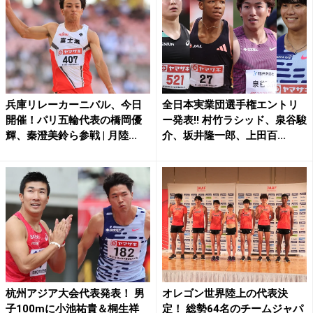
兵庫リレーカーニバル、今日
全日本実業団選手権エントリ
開催！パリ五輪代表の橋岡優
ー発表!! 村竹ラシッド、泉谷駿
輝、秦澄美鈴ら参戦 | 月陸...
介、坂井隆一郎、上田百...
杭州アジア大会代表発表！ 男
オレゴン世界陸上の代表決
子100mに小池祐貴＆桐生祥
定！ 総勢64名のチームジャパ