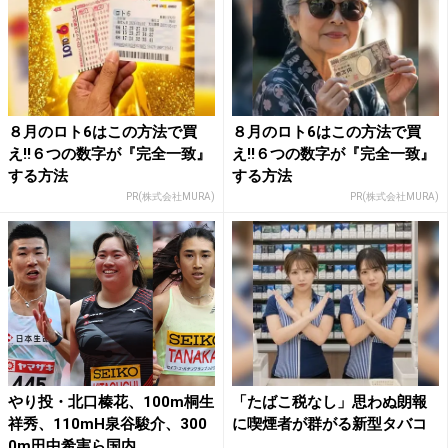
８月のロト6はこの方法で買
８月のロト6はこの方法で買
え!!６つの数字が『完全一致』
え!!６つの数字が『完全一致』
する方法
する方法
PR(株式会社MURA)
PR(株式会社MURA)
やり投・北口榛花、100m桐生
「たばこ税なし」思わぬ朗報
祥秀、110mH泉谷駿介、300
に喫煙者が群がる新型タバコ
0m田中希実ら国内...