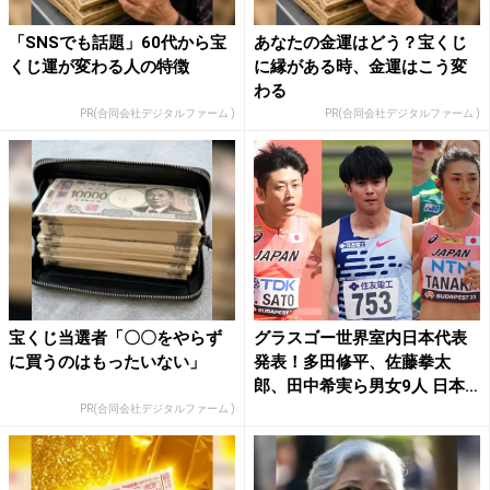
「SNSでも話題」60代から宝
あなたの金運はどう？宝くじ
くじ運が変わる人の特徴
に縁がある時、金運はこう変
わる
PR(合同会社デジタルファーム )
PR(合同会社デジタルファーム )
宝くじ当選者「〇〇をやらず
グラスゴー世界室内日本代表
に買うのはもったいない」
発表！多田修平、佐藤拳太
郎、田中希実ら男女9人 日本
勢...
PR(合同会社デジタルファーム )