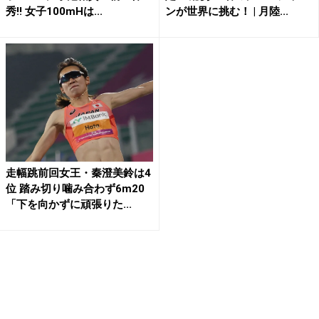
秀!! 女子100mHは...
ンが世界に挑む！ | 月陸...
走幅跳前回女王・秦澄美鈴は4
位 踏み切り噛み合わず6m20
「下を向かずに頑張りた...