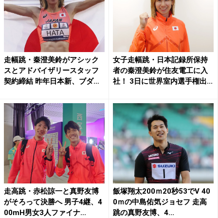
走幅跳・秦澄美鈴がアシック
女子走幅跳・日本記録所保持
スとアドバイザリースタッフ
者の秦澄美鈴が住友電工に入
契約締結 昨年日本新、ブダ
社！ 3日に世界室内選手権出...
ペ...
走高跳・赤松諒一と真野友博
飯塚翔太200ｍ20秒53でV 40
がそろって決勝へ 男子4継、4
0ｍの中島佑気ジョセフ 走高
00mH男女3人ファイナ...
跳の真野友博、4...