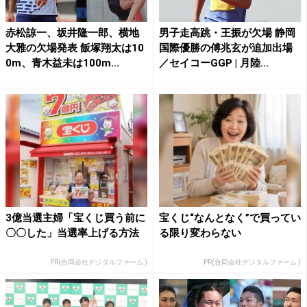
赤松諒一、坂井隆一郎、横地
男子走高跳・王振が欠場 静岡
大雅の欠場発表 飯塚翔太は10
国際優勝の傅兆玄が追加出場
0m、青木益未は100m...
／セイコーGGP | 月陸...
3億当選主婦「宝くじ買う前に
宝くじ“なんとなく”で買ってい
〇〇した」当選率上げる方法
る限り変わらない
PR(合同会社デジタルファーム )
PR(合同会社デジタルファーム )