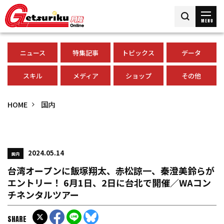
MENU
ニュース
特集記事
トピックス
データ
スキル
メディア
ショップ
その他
HOME
国内
2024.05.14
国内
台湾オープンに飯塚翔太、赤松諒一、秦澄美鈴らが
エントリー！ 6月1日、2日に台北で開催／WAコン
チネンタルツアー
SHARE