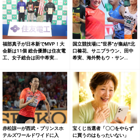
福部真子が日本新でMVP！大
国立競技場に“世界”が集結!!北
会新は11個 総合優勝は住友電
口榛花、サニブラウン、田中
工、女子総合は田中希実...
希実、海外勢もウ・サン...
赤松諒一が西武・プリンスホ
宝くじ当選者「〇〇をやらず
テルズワールドワイドに入
に買うのはもったいない」