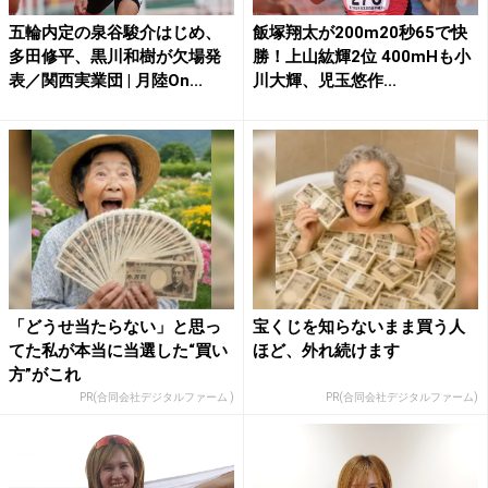
五輪内定の泉谷駿介はじめ、
飯塚翔太が200m20秒65で快
多田修平、黒川和樹が欠場発
勝！上山紘輝2位 400mHも小
表／関西実業団 | 月陸On...
川大輝、児玉悠作...
「どうせ当たらない」と思っ
宝くじを知らないまま買う人
てた私が本当に当選した“買い
ほど、外れ続けます
方”がこれ
PR(合同会社デジタルファーム )
PR(合同会社デジタルファーム)