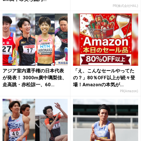
PR(株式会社HAL)
アジア室内選手権の日本代表
「え、こんなセールやってた
が発表！ 3000m廣中璃梨佳、
の？」80％OFF以上が続々登
走高跳・赤松諒一、60...
場！Amazonの本気が...
PR(Amazon)