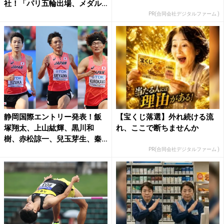
社！「パリ五輪出場、メダル
獲得...
PR(合同会社デジタルファーム )
静岡国際エントリー発表！飯
【宝くじ落選】外れ続ける流
塚翔太、上山紘輝、黒川和
れ、ここで断ちませんか
樹、赤松諒一、兒玉芽生、秦
澄美...
PR(合同会社デジタルファーム )