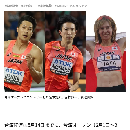
#飯塚翔太
#赤松諒一
#秦澄美鈴
#WAコンチネンタルツアー
台湾オープンにエントリーした飯塚翔太、赤松諒一、秦澄美鈴
台湾陸連は5月14日までに、台湾オープン（6月1日～2