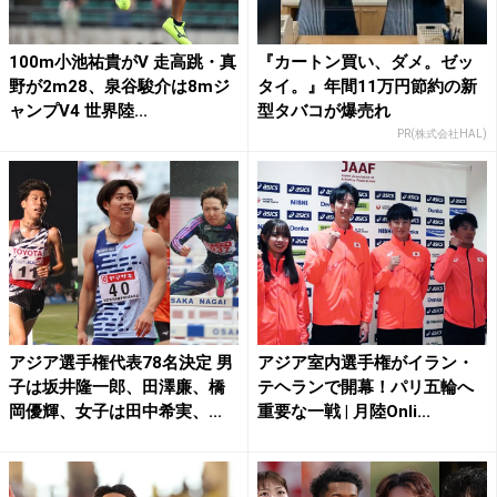
100m小池祐貴がV 走高跳・真
『カートン買い、ダメ。ゼッ
野が2m28、泉谷駿介は8mジ
タイ。』年間11万円節約の新
ャンプV4 世界陸...
型タバコが爆売れ
PR(株式会社HAL)
アジア選手権代表78名決定 男
アジア室内選手権がイラン・
子は坂井隆一郎、田澤廉、橋
テヘランで開幕！パリ五輪へ
岡優輝、女子は田中希実、...
重要な一戦 | 月陸Onli...