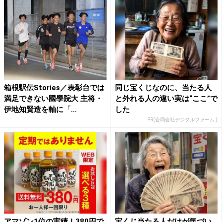
箱根駅伝Stories／表彰台では
同じ宝くじなのに、当たる人
満足できない國學院大 主将・
と外れる人の違い実は“ここ”で
伊地知賢造を軸に「...
した
PR(合同会社デジタルファーム )
アマゾン1位の実績！380円で
宝くじ当たる人だけが気づい