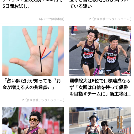
5日間お試し。
ている違い
PR(ハーブ健康本舗)
PR(合同会社デジタルファーム )
「占い師だけが知ってる〝お
國學院大は5位で目標達成なら
金が増える人の共通点〟」
ず「次回は自信を持って優勝
を目指すチームに」新主将は...
PR(合同会社デジタルファーム )