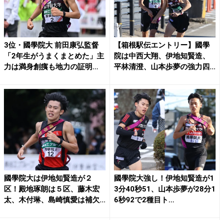
3位・國學院大 前田康弘監督
【箱根駅伝エントリー】國學
「2年生がうまくまとめた」主
院は中西大翔、伊地知賢造、
力は満身創痍も地力の証明...
平林清澄、山本歩夢の強力四
本...
國學院大は伊地知賢造が２
國學院大強し！伊地知賢造が1
区！殿地琢朗は５区、藤木宏
3分40秒51、山本歩夢が28分1
太、木付琳、島崎慎愛は補欠
6秒92で2種目ト...
／箱...