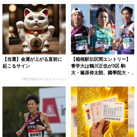
【当選】金運が上がる直前に
【箱根駅伝区間エントリー】
起こるサイン
青学大は鶴川正也が3区 駒
大・篠原倖太朗、國學院大・
平...
PR(合同会社デジタルファーム )