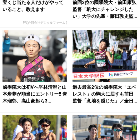
宝くじ当たる人だけがやって
前回2位の國學院大・前田康弘
いること、教えます
監督「駒大にチャレンジした
い」大学の先輩・藤田敦史監...
PR(合同会社デジタルファーム )
國學院大は初Vへ平林清澄と山
過去最高2位の國學院大「エベ
本歩夢が順当にエントリー!! 青
レスト」の駒大に屈すも前田
木瑠郁、高山豪起ら3...
監督「意地を感じた」／全日...