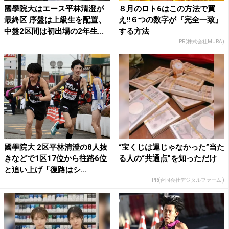
國學院大はエース平林清澄が
８月のロト6はこの方法で買
最終区 序盤は上級生を配置、
え!!６つの数字が『完全一致』
中盤2区間は初出場の2年生...
する方法
PR(株式会社MURA)
國學院大 2区平林清澄の8人抜
“宝くじは運じゃなかった”当た
きなどで1区17位から往路6位
る人の“共通点”を知っただけ
と追い上げ「復路はシ...
PR(合同会社デジタルファーム )