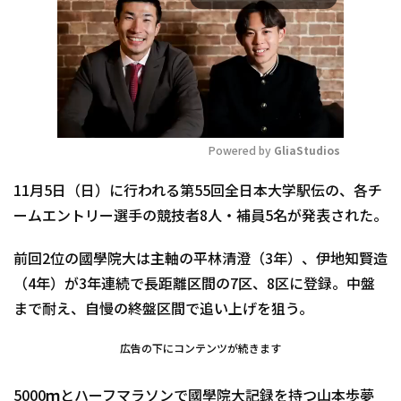
Powered by 
GliaStudios
Mute
11月5日（日）に行われる第55回全日本大学駅伝の、各チ
ームエントリー選手の競技者8人・補員5名が発表された。
前回2位の國學院大は主軸の平林清澄（3年）、伊地知賢造
（4年）が3年連続で長距離区間の7区、8区に登録。中盤
まで耐え、自慢の終盤区間で追い上げを狙う。
広告の下にコンテンツが続きます
5000ｍとハーフマラソンで國學院大記録を持つ山本歩夢