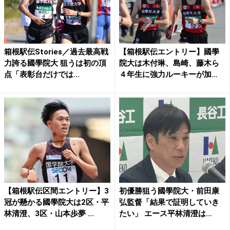
箱根駅伝Stories／過去最高戦
【箱根駅伝エントリー】國學
力誇る國學院大 狙うは初の頂
院大は木付琳、島崎、藤木ら
点「表彰台だけでは...
４年生に強力ルーキーが加
入！...
【箱根駅伝区間エントリー】3
初優勝狙う國學院大・前田康
冠が懸かる國學院大は2区・平
弘監督「結果で証明していき
林清澄、3区・山本歩夢 ...
たい」 エース平林清澄は
「仕...