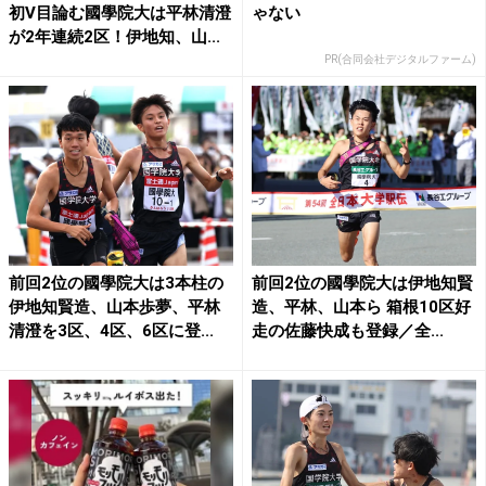
初V目論む國學院大は平林清澄
ゃない
が2年連続2区！伊地知、山...
PR(合同会社デジタルファーム)
前回2位の國學院大は3本柱の
前回2位の國學院大は伊地知賢
伊地知賢造、山本歩夢、平林
造、平林、山本ら 箱根10区好
清澄を3区、4区、6区に登...
走の佐藤快成も登録／全...