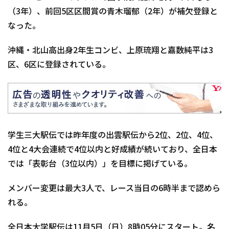
（3年）、前回5区区間賞の青木瑠郁（2年）が補欠登録と
なった。
沖縄・北山高出身2年生コンビ、上原琉翔と嘉数純平は3
区、6区に登録されている。
学生三大駅伝では昨年度の出雲駅伝から2位、2位、4位、
4位と4大会連続で4位以内と好成績が続いており、全日本
では「表彰台（3位以内）」を目標に掲げている。
メンバー変更は最大3人で、レース当日の6時半まで認めら
れる。
全日本大学駅伝は11月5日（日）8時05分にスタート。名