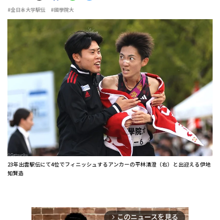
#全日本大学駅伝
#國學院大
23年出雲駅伝にて4位でフィニッシュするアンカーの平林清澄（右）と出迎える伊地
知賢造
このニュースを見る
arrow_forward_ios