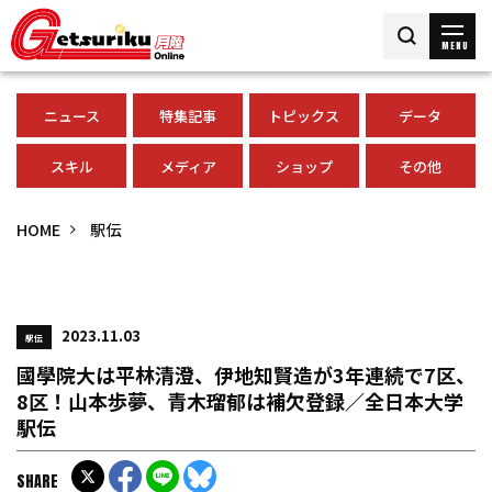
MENU
ニュース
特集記事
トピックス
データ
スキル
メディア
ショップ
その他
HOME
駅伝
2023.11.03
駅伝
國學院大は平林清澄、伊地知賢造が3年連続で7区、
8区！山本歩夢、青木瑠郁は補欠登録／全日本大学
駅伝
SHARE