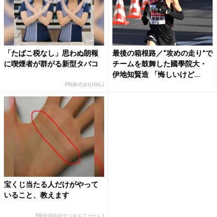
「たばこ税なし」思わぬ朗報
最後の箱根路／“攻めの走り”で
に喫煙者が群がる新型タバコ
チームを鼓舞した國學院大・
伊地知賢造 「悔しいけど...
PR(株式会社HAL)
宝くじ当たる人だけがやって
いること、教えます
PR(合同会社デジタルファーム )