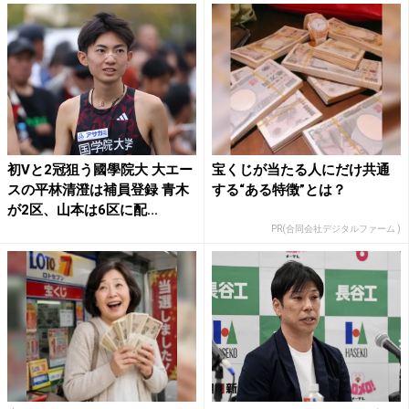
初Vと2冠狙う國學院大 大エー
宝くじが当たる人にだけ共通
スの平林清澄は補員登録 青木
する“ある特徴”とは？
が2区、山本は6区に配...
PR(合同会社デジタルファーム )