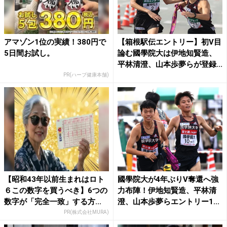
アマゾン1位の実績！380円で
【箱根駅伝エントリー】初V目
5日間お試し。
論む國學院大は伊地知賢造、
平林清澄、山本歩夢らが登録...
PR(ハーブ健康本舗)
【昭和43年以前生まれはロト
國學院大が4年ぶりV奪還へ強
６この数字を買うべき】6つの
力布陣！伊地知賢造、平林清
数字が「完全一致」する方...
澄、山本歩夢らエントリー1...
PR(株式会社MURA)