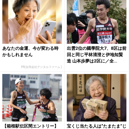
あなたの金運、今が変わる時
出雲2位の國學院大7、8区は前
かもしれません
回と同じ平林清澄と伊地知賢
造 山本歩夢は2区に／全...
PR(合同会社デジタルファーム )
【箱根駅伝区間エントリー】
宝くじ当たる人は“たまたま”じ