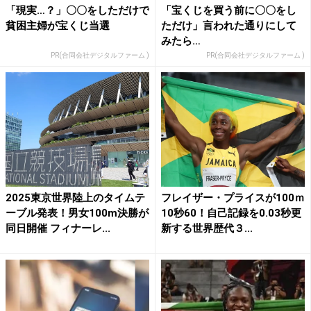
「現実…？」〇〇をしただけで
「宝くじを買う前に〇〇をし
貧困主婦が宝くじ当選
ただけ」言われた通りにして
みたら…
PR(合同会社デジタルファーム )
PR(合同会社デジタルファーム )
2025東京世界陸上のタイムテ
フレイザー・プライスが100ｍ
ーブル発表！男女100m決勝が
10秒60！自己記録を0.03秒更
同日開催 フィナーレ...
新する世界歴代３...