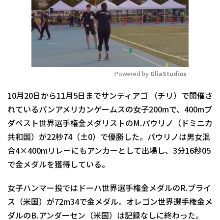
Powered by 
GliaStudios
Mute
10月20日から11月5日までサンティアゴ （チリ）で開催さ
れているパンアメリカンゲームスの女子200mで、400mブ
ダペスト世界選手権金メダリストのM.パウリノ（ドミニカ
共和国）が22秒74（±0）で優勝した。パウリノは男女混
合4×400mリレーにもアンカーとして出場し、3分16秒05
で金メダルを獲得している。
女子ハンマー投ではドーハ世界選手権金メダルのR.プライ
ス（米国）が72m34で金メダル。オレゴン世界選手権金メ
ダルのB.アンダーセン（米国）は記録なしに終わった。