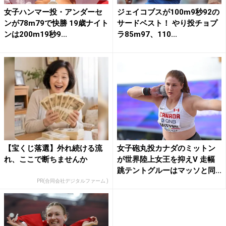
女子ハンマー投・アンダーセ
ジェイコブスが100m9秒92の
ンが78m79で快勝 19歳ナイト
サードベスト！ やり投チョプ
ンは200m19秒9...
ラ85m97、110...
【宝くじ落選】外れ続ける流
女子砲丸投カナダのミットン
れ、ここで断ちませんか
が世界陸上女王を抑えV 走幅
跳テントグルーはマッソと同...
PR(合同会社デジタルファーム )