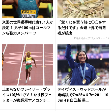
米国の世界選手権代表151人が
「宝くじを買う前に〇〇をす
決定！ 男子100ｍはコールマ
るだけです」金運上昇で当選
ンら強力メンバー フ...
者が続出
PR(合同会社デジタルファーム)
止まらないフレイザー・プラ
デイヴィス・ウッドホールが
イス10秒81でＶ！やり投フェ
走幅跳で7m25w＆7m20！ 10
ッターが復調示す／コンチ...
0ｍHも自己新 男...