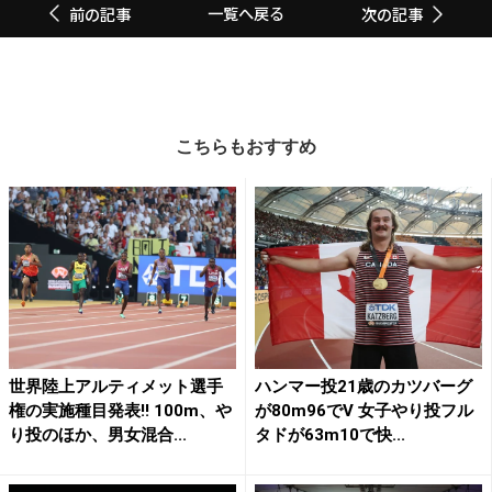
一覧へ戻る
前の記事
次の記事
こちらもおすすめ
世界陸上アルティメット選手
ハンマー投21歳のカツバーグ
権の実施種目発表!! 100m、や
が80m96でV 女子やり投フル
り投のほか、男女混合...
タドが63m10で快...