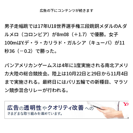
広告の下にコンテンツが続きます
男子走幅跳では17年U18世界選手権三段跳銅メダルのA.ダ
ルメロ（コロンビア）が8m08（＋1.7）で優勝。女子
100mはY.デ・ラ・カリラド・ガルシア（キューバ）が11
秒36（－0.2）で勝った。
パンアメリカンゲームスは4年に1度実施される南北アメリ
カ大陸の総合競技会。陸上は10月22日と29日から11月4日
まで実施される。最終日にはパリ五輪での新種目、マラソ
ン競歩混合リレーが行われる。