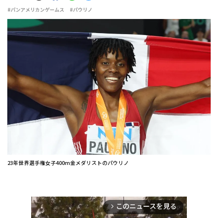
#パンアメリカンゲームス
#パウリノ
23年世界選手権女子400m金メダリストのパウリノ
このニュースを見る
arrow_forward_ios