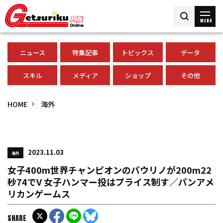
MENU
ニュース
特集記事
トピックス
データ
スキル
メディア
ショップ
その他
HOME
海外
2023.11.03
海外
女子400m世界チャンピオンのパウリノが200m22
秒74でV 女子ハンマー投はプライス制す／パンアメ
リカンゲームス
SHARE