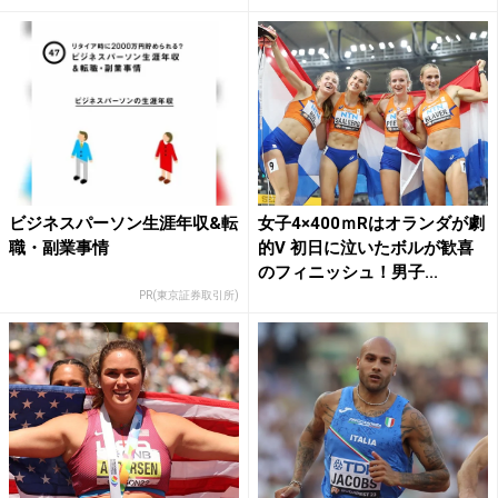
ビジネスパーソン生涯年収&転
女子4×400ｍRはオランダが劇
職・副業事情
的V 初日に泣いたボルが歓喜
のフィニッシュ！男子...
PR(東京証券取引所)