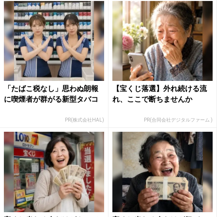
「たばこ税なし」思わぬ朗報
【宝くじ落選】外れ続ける流
に喫煙者が群がる新型タバコ
れ、ここで断ちませんか
PR(株式会社HAL)
PR(合同会社デジタルファーム )