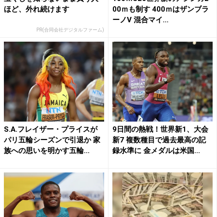
ほど、外れ続けます
00ｍも制す 400ｍはザンブラ
ーノV 混合マイ...
PR(合同会社デジタルファーム)
S.A.フレイザー・プライスが
9日間の熱戦！世界新1、大会
パリ五輪シーズンで引退か 家
新7 複数種目で過去最高の記
族への思いを明かす五輪...
録水準に 金メダルは米国...