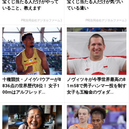
宝くじ当たる人だけがやって
宝くじ当たる人だけが気づい
いること、教えます
ている違い
PR(合同会社デジタルファーム )
PR(合同会社デジタルファーム )
十種競技・ノイゲバウアーが8
ノヴィツキが今季世界最高の8
836点の世界歴代8位！ 女子1
1ｍ58で男子ハンマー投を制す
00mはアルフレッド...
女子も五輪金のヴォダ...