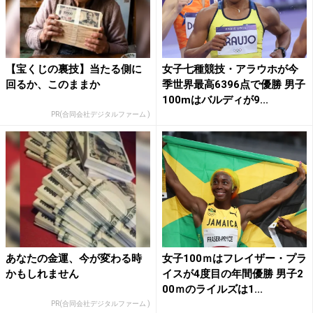
【宝くじの裏技】当たる側に
女子七種競技・アラウホが今
回るか、このままか
季世界最高6396点で優勝 男子
100mはバルディが9...
PR(合同会社デジタルファーム )
あなたの金運、今が変わる時
女子100ｍはフレイザー・プラ
かもしれません
イスが4度目の年間優勝 男子2
00ｍのライルズは1...
PR(合同会社デジタルファーム )