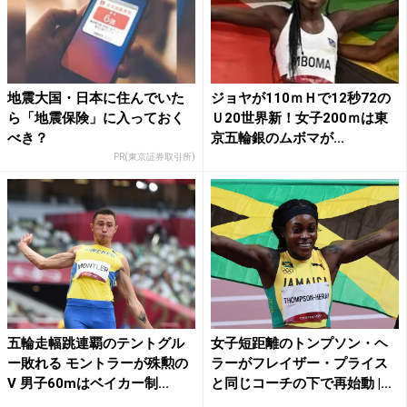
地震大国・日本に住んでいた
ジョヤが110ｍＨで12秒72の
ら「地震保険」に入っておく
Ｕ20世界新！女子200ｍは東
べき？
京五輪銀のムボマが...
PR(東京証券取引所)
五輪走幅跳連覇のテントグル
女子短距離のトンプソン・ヘ
ー敗れる モントラーが殊勲の
ラーがフレイザー・プライス
V 男子60mはベイカー制...
と同じコーチの下で再始動 |...