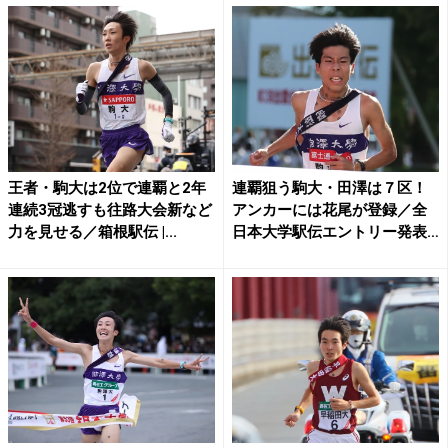
王者・駒大は2位で連覇と2年
連覇狙う駒大・田澤は７区！
連続3冠逃すも往路大会新など
アンカーには花尾が登録／全
力を見せる／箱根駅伝 |...
日本大学駅伝エントリー発表
...