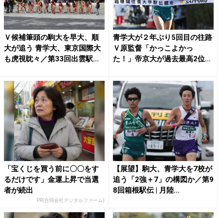
Ｖ候補筆頭の駒大を早大、順
青学大が２年ぶり5回目の往路
大が追う 青学大、東京国際大
Ｖ原監督「かっこよかっ
も虎視眈々／第33回出雲駅...
た！」帝京大が過去最高2位、
王...
「宝くじを買う前に〇〇をす
【展望】駒大、青学大を7校が
るだけです」金運上昇で当選
追う「2強＋7」の構図か／第9
者が続出
8回箱根駅伝 | 月陸...
PR(合同会社デジタルファーム)