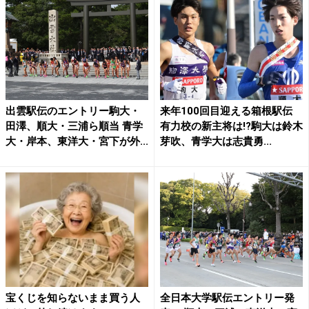
出雲駅伝のエントリー駒大・
来年100回目迎える箱根駅伝
田澤、順大・三浦ら順当 青学
有力校の新主将は!?駒大は鈴木
大・岸本、東洋大・宮下が外...
芽吹、青学大は志貴勇...
宝くじを知らないまま買う人
全日本大学駅伝エントリー発