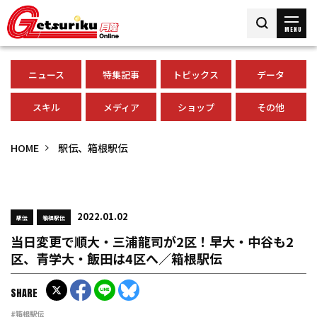
MENU
ニュース
特集記事
トピックス
データ
スキル
メディア
ショップ
その他
HOME
駅伝、箱根駅伝
2022.01.02
駅伝
箱根駅伝
当日変更で順大・三浦龍司が2区！早大・中谷も2
区、青学大・飯田は4区へ／箱根駅伝
SHARE
#箱根駅伝