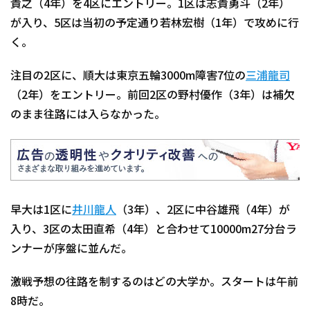
貴之（4年）を4区にエントリー。1区は志貴勇斗（2年）
が入り、5区は当初の予定通り若林宏樹（1年）で攻めに行
く。
注目の2区に、順大は東京五輪3000m障害7位の
三浦龍司
（2年）をエントリー。前回2区の野村優作（3年）は補欠
のまま往路には入らなかった。
早大は1区に
井川龍人
（3年）、2区に中谷雄飛（4年）が
入り、3区の太田直希（4年）と合わせて10000m27分台ラ
ンナーが序盤に並んだ。
激戦予想の往路を制するのはどの大学か。スタートは午前
8時だ。