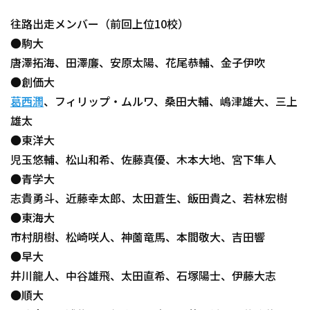
往路出走メンバー（前回上位10校）
●駒大
唐澤拓海、田澤廉、安原太陽、花尾恭輔、金子伊吹
●創価大
葛西潤
、フィリップ・ムルワ、桑田大輔、嶋津雄大、三上
雄太
●東洋大
児玉悠輔、松山和希、佐藤真優、木本大地、宮下隼人
●青学大
志貴勇斗、近藤幸太郎、太田蒼生、飯田貴之、若林宏樹
●東海大
市村朋樹、松崎咲人、神薗竜馬、本間敬大、吉田響
●早大
井川龍人、中谷雄飛、太田直希、石塚陽士、伊藤大志
●順大