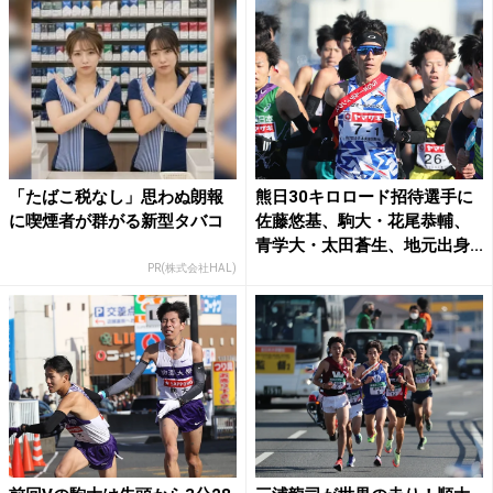
「たばこ税なし」思わぬ朗報
熊日30キロロード招待選手に
に喫煙者が群がる新型タバコ
佐藤悠基、駒大・花尾恭輔、
青学大・太田蒼生、地元出身...
PR(株式会社HAL)