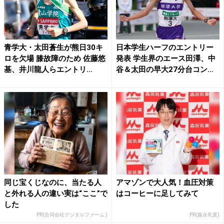
青学大・太田蒼生が熊日30キ
日本学生ハーフのエントリー
ロを欠場 膝故障のため 佐藤悠
発表 学生界のエース田澤、中
基、井川龍人らエントリ...
谷＆太田の早大27分台コン...
同じ宝くじなのに、当たる人
アマゾンで大人気！血圧対策
と外れる人の違い実は“ここ”で
はコーヒーに足してみて
した
PR(合同会社デジタルファーム )
PR(森永乳業)