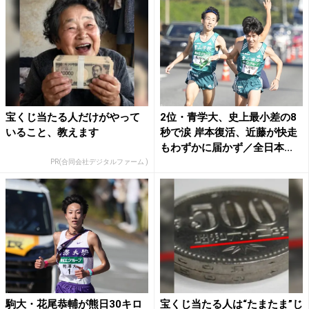
宝くじ当たる人だけがやって
2位・青学大、史上最小差の8
いること、教えます
秒で涙 岸本復活、近藤が快走
もわずかに届かず／全日本...
PR(合同会社デジタルファーム )
駒大・花尾恭輔が熊日30キロ
宝くじ当たる人は“たまたま”じ