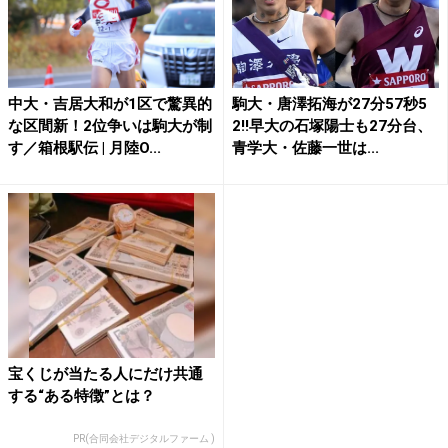
中大・吉居大和が1区で驚異的
駒大・唐澤拓海が27分57秒5
な区間新！2位争いは駒大が制
2!!早大の石塚陽士も27分台、
す／箱根駅伝 | 月陸O...
青学大・佐藤一世は...
宝くじが当たる人にだけ共通
する“ある特徴”とは？
PR(合同会社デジタルファーム )