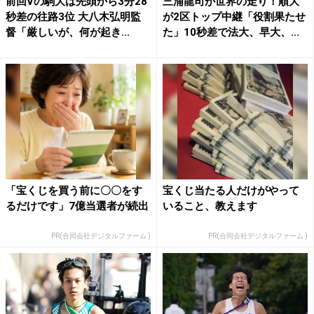
前回Vの駒大は先頭から3分28
三浦龍司が世界の走り！順大
秒差の往路3位 大八木弘明監
が2区トップ中継「役割果たせ
督「厳しいが、何が起き...
た」10秒差で法大、早大、...
「宝くじを買う前に〇〇をす
宝くじ当たる人だけがやって
るだけです」7億当選者が続出
いること、教えます
PR(合同会社デジタルファーム )
PR(合同会社デジタルファーム )