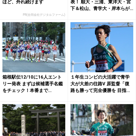
ほど、外れ続けます
表！ 順大・三浦、東洋大・宮
下＆松山、青学大・岸本らが...
PR(合同会社デジタルファーム)
箱根駅伝12/10に16人エント
１年生コンビの大活躍で青学
リー発表 まずは候補選手名鑑
大が大差の往路V 原監督「復
をチェック！本番まで...
路も勝って完全優勝を 目指...