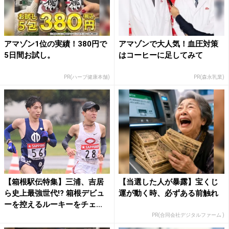
アマゾン1位の実績！380円で
アマゾンで大人気！血圧対策
5日間お試し。
はコーヒーに足してみて
PR(ハーブ健康本舗)
PR(森永乳業)
【箱根駅伝特集】三浦、吉居
【当選した人が暴露】宝くじ
ら史上最強世代!? 箱根デビュ
運が動く時、必ずある前触れ
ーを控えるルーキーをチェ...
PR(合同会社デジタルファーム )