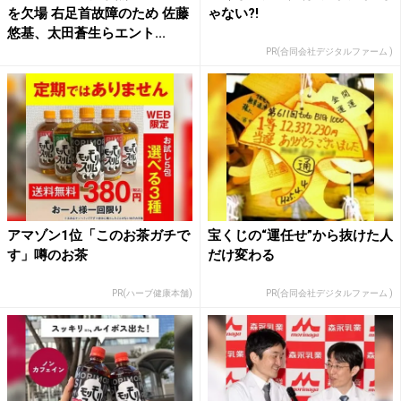
を欠場 右足首故障のため 佐藤
ゃない?!
悠基、太田蒼生らエント...
PR(合同会社デジタルファーム )
アマゾン1位「このお茶ガチで
宝くじの“運任せ”から抜けた人
す」噂のお茶
だけ変わる
PR(ハーブ健康本舗)
PR(合同会社デジタルファーム )