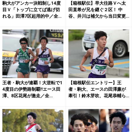
駒大がアンカー決戦制し14度
【箱根駅伝】早大往路Ｖへ太
目Ｖ「トップに立てば逃げ切
田直希が兄を継ぐ２区！ 中
れる」田澤7区起用的中／全...
谷、井川は補欠から当日変更
か...
王者・駒大が連覇！大逆転で1
【箱根駅伝エントリー】王
4度目の伊勢路制覇!!エース田
者・駒大、エースの田澤廉が
澤、8区花尾が激走／全...
牽引！鈴木芽吹、花尾恭輔ら
２年...