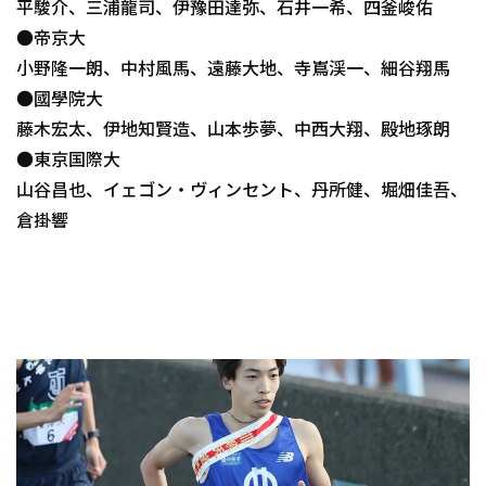
平駿介、三浦龍司、伊豫田達弥、石井一希、四釜峻佑
●帝京大
小野隆一朗、中村風馬、遠藤大地、寺嶌渓一、細谷翔馬
●國學院大
藤木宏太、伊地知賢造、山本歩夢、中西大翔、殿地琢朗
●東京国際大
山谷昌也、イェゴン・ヴィンセント、丹所健、堀畑佳吾、
倉掛響