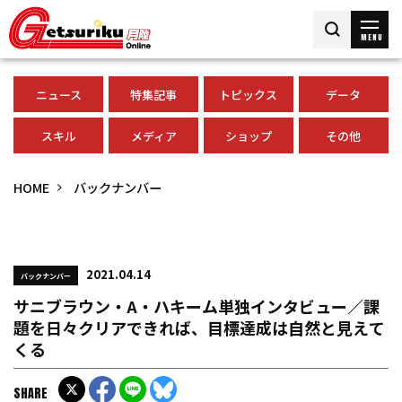
MENU
ニュース
特集記事
トピックス
データ
スキル
メディア
ショップ
その他
HOME
バックナンバー
2021.04.14
バックナンバー
サニブラウン・A・ハキーム単独インタビュー／課
題を日々クリアできれば、目標達成は自然と見えて
くる
SHARE