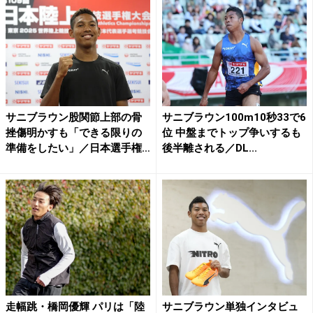
サニブラウン股関節上部の骨
サニブラウン100m10秒33で6
挫傷明かすも「できる限りの
位 中盤までトップ争いするも
準備をしたい」／日本選手権
後半離される／DL...
...
走幅跳・橋岡優輝 パリは「陸
サニブラウン単独インタビュ