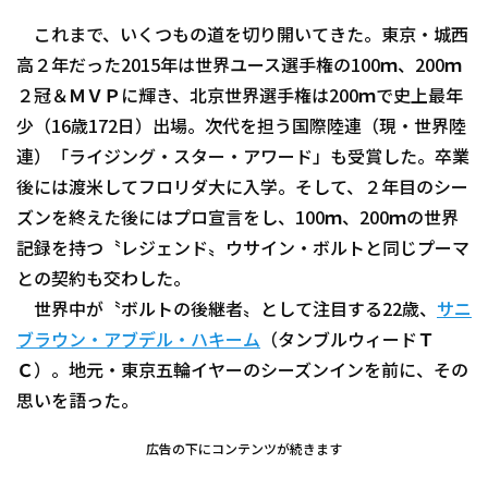
これまで、いくつもの道を切り開いてきた。東京・城西
高２年だった2015年は世界ユース選手権の100ｍ、200ｍ
２冠＆ＭＶＰに輝き、北京世界選手権は200ｍで史上最年
少（16歳172日）出場。次代を担う国際陸連（現・世界陸
連）「ライジング・スター・アワード」も受賞した。卒業
後には渡米してフロリダ大に入学。そして、２年目のシー
ズンを終えた後にはプロ宣言をし、100ｍ、200ｍの世界
記録を持つ〝レジェンド〟ウサイン・ボルトと同じプーマ
との契約も交わした。
世界中が〝ボルトの後継者〟として注目する22歳、
サニ
ブラウン・アブデル・ハキーム
（タンブルウィードＴ
Ｃ）。地元・東京五輪イヤーのシーズンインを前に、その
思いを語った。
広告の下にコンテンツが続きます