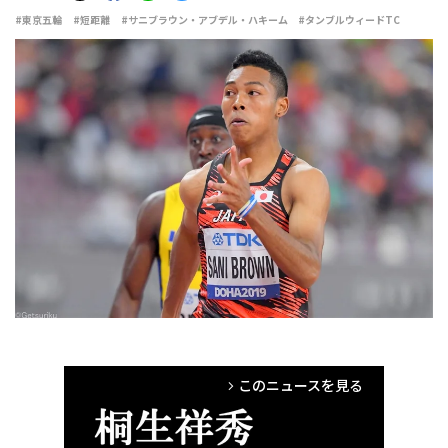
#東京五輪
#短距離
#サニブラウン・アブデル・ハキーム
#タンブルウィードTC
このニュースを見る
arrow_forward_ios