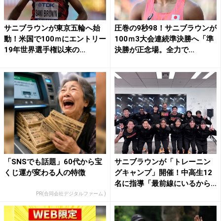
サニブラウンが東京五輪へ始
圧巻の9秒98！サニブラウンが
動！米国で100ｍにエントリー
100ｍ3大会連続準決勝へ「準
19年世界選手権以来の...
決勝が正念場。全力で...
「SNSでも話題」60代から宝
サニブラウンが「トレーニン
くじ運が変わる人の特徴
グキャンプ」開催！中高生12
名に指導「最前線にいるから...
PR(合同会社デジタルファーム )