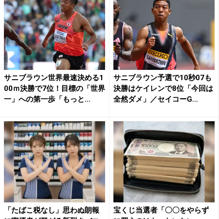
サニブラウン世界最速決める1
サニブラウン予選で10秒07も
00ｍ決勝で7位！目標の「世界
決勝はケイレンで8位「今回は
一」への第一歩「もっと...
全然ダメ」／セイコーG...
「たばこ税なし」思わぬ朗報
宝くじ当選者「〇〇をやらず