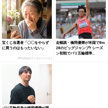
宝くじ当選者「〇〇をやらず
走幅跳・橋岡優輝が米国で8m
に買うのはもったいない」
28のビッグジャンプ!! シーズ
ン初戦でパリ五輪標準...
PR(合同会社デジタルファーム )
パリ五輪代表の橋岡優輝が渡