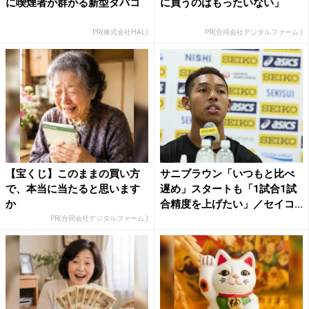
に喫煙者が群がる新型タバコ
に買うのはもったいない」
PR(株式会社HAL)
PR(合同会社デジタルファーム )
【宝くじ】このままの買い方
サニブラウン「いつもと比べ
で、本当に当たると思います
遅め」スタートも「1試合1試
か
合精度を上げたい」／セイコ...
PR(合同会社デジタルファーム )