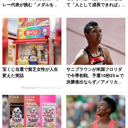
レー代表が挑む「メダルを...
て「人として成長できれば」
...
宝くじ当選で貧乏女性が人生
サニブラウンが米国フロリダ
変えた実話
で今季初戦、予選10秒25ｗで
決勝進出ならず／アメリカ...
PR(合同会社デジタルファーム )