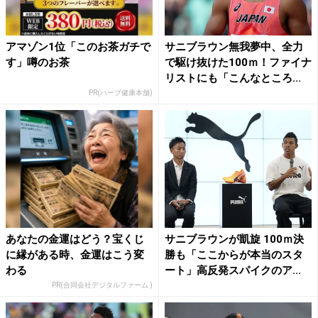
アマゾン1位「このお茶ガチで
サニブラウン無我夢中、全力
す」噂のお茶
で駆け抜けた100ｍ！ファイナ
リストにも「こんなところ...
PR(ハーブ健康本舗)
あなたの金運はどう？宝くじ
サニブラウンが凱旋 100ｍ決
に縁がある時、金運はこう変
勝も「ここからが本当のスタ
わる
ート」高反発スパイクのア...
PR(合同会社デジタルファーム )