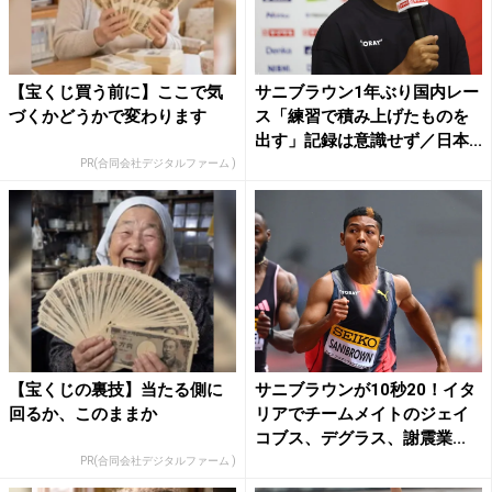
【宝くじ買う前に】ここで気
サニブラウン1年ぶり国内レー
づくかどうかで変わります
ス「練習で積み上げたものを
出す」記録は意識せず／日本...
PR(合同会社デジタルファーム )
【宝くじの裏技】当たる側に
サニブラウンが10秒20！イタ
回るか、このままか
リアでチームメイトのジェイ
コブス、デグラス、謝震業...
PR(合同会社デジタルファーム )