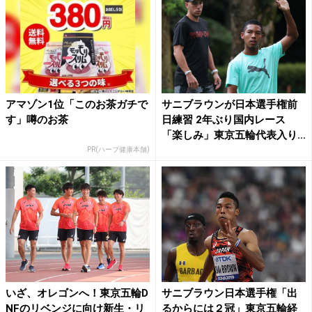
アマゾン1位「このお茶ガチで
サニブラウンが日本選手権前
す」噂のお茶
日練習 2年ぶり国内レース
「楽しみ」東京五輪代表入り
へ...
PR(ハーブ健康本舗)
いざ、オレゴンへ！東京五輪D
サニブラウン日本選手権「出
NFのリベンジに向け新生・リ
るからには２冠」東京五輪経