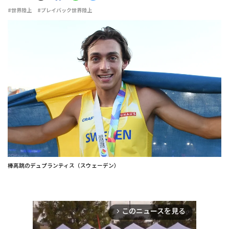
#世界陸上
#プレイバック世界陸上
棒高跳のデュプランティス（スウェーデン）
このニュースを見る
arrow_forward_ios