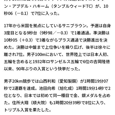
ン・アブデル・ハキーム（タンブルウィードTC）が、10
秒06（－0.1）で7位に入った。
17年から米国を拠点にしているサニブラウン。予選は自身
3度目となる9秒台（9秒98／－0.3）で1着通過。準決勝は
10秒05（＋0.3）で3着ながらプラス通過で決勝進出を決
めた。決勝は中盤まで上位争いを繰り広げ、後半は徐々に
離され7位。男子100mにおいて、世界陸上では日本人初、
五輪を含めると1932年ロサンゼルス五輪で6位の吉岡隆徳
以来、90年ぶりの入賞という快挙だった。
男子20km競歩では山西利和（愛知製鋼）が1時間19分07
秒で2連覇を達成。池田向希（旭化成）1時間19分14秒で2
位となり、日本では初めて同一種目で金、銀メダルを占め
た。住所大翔（順大院）も1時間20分39秒で8位に入り、
トリプル入賞を果たした。