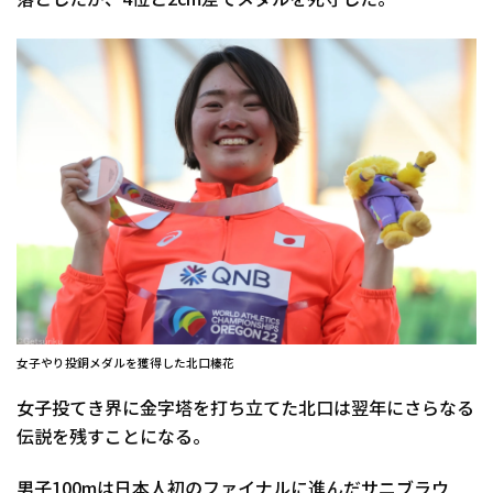
落としたが、4位と2cm差でメダルを死守した。
女子やり投銅メダルを獲得した北口榛花
女子投てき界に金字塔を打ち立てた北口は翌年にさらなる
伝説を残すことになる。
男子100mは日本人初のファイナルに進んだサニブラウ