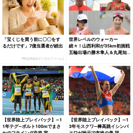
「宝くじを買う前に〇〇をす
世界レベルのウォーカー
るだけです」7億当選者が続出
続々！山西利和が35km初挑戦
五輪出場の勝木隼人＆丸尾知...
PR(合同会社デジタルファーム )
【世界陸上プレイバック】―1
【世界陸上プレイバック】―1
1年テグ―ボルト100mでまさ
3年モスクワ―棒高跳イシンバ
かのフライング失格 室...
エワが地元で有終の美 福...