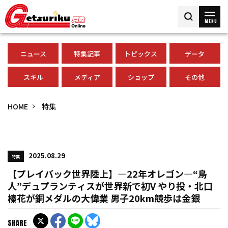
MENU
ニュース
特集記事
トピックス
データ
スキル
メディア
ショップ
その他
HOME
特集
2025.08.29
特集
【プレイバック世界陸上】―22年オレゴン―“鳥
人”デュプランティスが世界新で初V やり投・北口
榛花が銅メダルの大偉業 男子20km競歩は金銀
SHARE