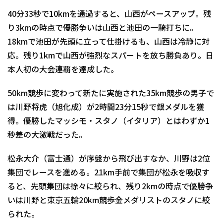
40分33秒で10kmを通過すると、山西がペースアップ。残
り3kmの時点で優勝争いは山西と池田の一騎打ちに。
18kmで池田が先頭に立って仕掛けるも、山西は冷静に対
応。残り1kmで山西が強烈なスパートを放ち勝負あり。日
本人初の大会連覇を達成した。
50km競歩に変わって新たに実施された35km競歩の男子で
は川野将虎（旭化成）が2時間23分15秒で銀メダルを獲
得。優勝したマッシモ・スタノ（イタリア）とはわずか1
秒差の大激戦だった。
松永大介（富士通）が序盤から飛び出すなか、川野は2位
集団でレースを進める。21km手前で集団が松永を吸収す
ると、先頭集団は徐々に絞られ、残り2kmの時点で優勝争
いは川野と東京五輪20km競歩金メダリストのスタノに絞
られた。