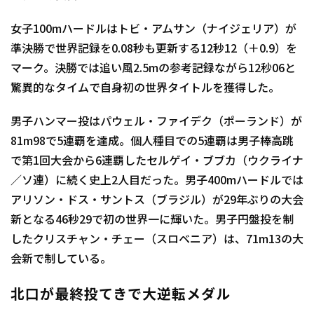
女子100mハードルはトビ・アムサン（ナイジェリア）が
準決勝で世界記録を0.08秒も更新する12秒12（＋0.9）を
マーク。決勝では追い風2.5mの参考記録ながら12秒06と
驚異的なタイムで自身初の世界タイトルを獲得した。
男子ハンマー投はパウェル・ファイデク（ポーランド）が
81m98で5連覇を達成。個人種目での5連覇は男子棒高跳
で第1回大会から6連覇したセルゲイ・ブブカ（ウクライナ
／ソ連）に続く史上2人目だった。男子400mハードルでは
アリソン・ドス・サントス（ブラジル）が29年ぶりの大会
新となる46秒29で初の世界一に輝いた。男子円盤投を制
したクリスチャン・チェー（スロベニア）は、71m13の大
会新で制している。
北口が最終投てきで大逆転メダル