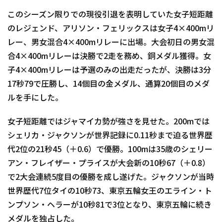
このシーズン限りでの現役引退を表明していた女子短距離
のレジェンド、アリソン・フェリックスは女子4×400mリ
レー、男女混合4×400mリレーに出場。大会初日の男女混
合4×400mリレーは決勝で2走を務め、銅メダル獲得。女
子4×400mリレーは予選のみの出走だったが、決勝は3分
17秒79で圧勝し、14個目の金メダル、通算20個目のメダ
ルを手にした。
女子短距離ではジャマイカ勢が強さを見せた。200mでは
シェリカ・ジャクソンが世界記録に0.11秒まで迫る世界歴
代2位の21秒45（＋0.6）で優勝。100mは35歳のシェリー
アン・フレイザー・プライスが大会新の10秒67（＋0.8）
で2大会連続5度目の優勝を成し遂げた。ジャクソンが当時
世界歴代7位タイの10秒73、東京五輪女王のエライン・ト
ンプソン・ヘラーが10秒81で3位となり、東京五輪に続き
メダルを独占した。