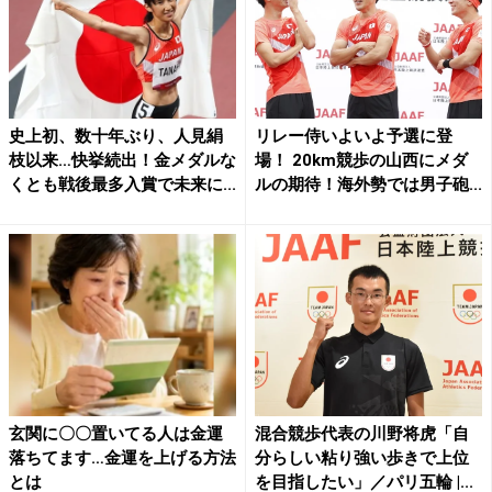
史上初、数十年ぶり、人見絹
リレー侍いよいよ予選に登
枝以来…快挙続出！金メダルな
場！ 20km競歩の山西にメダ
くとも戦後最多入賞で未来に...
ルの期待！海外勢では男子砲...
玄関に〇〇置いてる人は金運
混合競歩代表の川野将虎「自
落ちてます…金運を上げる方法
分らしい粘り強い歩きで上位
とは
を目指したい」／パリ五輪 |...