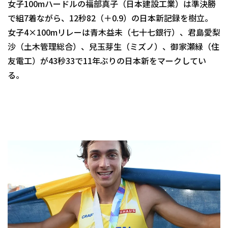
女子100mハードルの福部真子（日本建設工業）は準決勝
で組7着ながら、12秒82（＋0.9）の日本新記録を樹立。
女子4×100mリレーは青木益未（七十七銀行）、君島愛梨
沙（土木管理総合）、兒玉芽生（ミズノ）、御家瀬緑（住
友電工）が43秒33で11年ぶりの日本新をマークしてい
る。