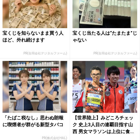
宝くじを知らないまま買う人
宝くじ当たる人は“たまたま”じ
ほど、外れ続けます
ゃない
PR(合同会社デジタルファーム)
PR(合同会社デジタルファーム)
「たばこ税なし」思わぬ朗報
【世界陸上】みどころチェッ
に喫煙者が群がる新型タバコ
ク 史上3人目の連覇目指す山
西 男女マラソンは上位に食...
PR(株式会社HAL)