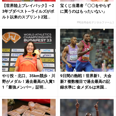
【世界陸上プレイバック】―2
宝くじ当選者「〇〇をやらず
3年ブダペスト―ライルズがボ
に買うのはもったいない」
ルト以来のスプリント2冠...
PR(合同会社デジタルファーム )
やり投・北口、35km競歩・川
9日間の熱戦！世界新1、大会
野がメダル！過去最高の入賞1
新7 複数種目で過去最高の記
1「最強メンバー」証明...
録水準に 金メダルは米国...