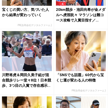
宝くじの買い方、気づいた人
20km競歩・池田向希が金メダ
から結果が変わっていく
ルへ虎視眈々 マラソンは難コ
ース攻略で入賞目指す／...
PR(合同会社デジタルファーム )
川野将虎＆岡田久美子組が混
「SNSでも話題」60代から宝
合競歩リレー堂々8位！日本競
くじ運が変わる人の特徴
歩、3つ目の入賞で存在感示...
PR(合同会社デジタルファーム )