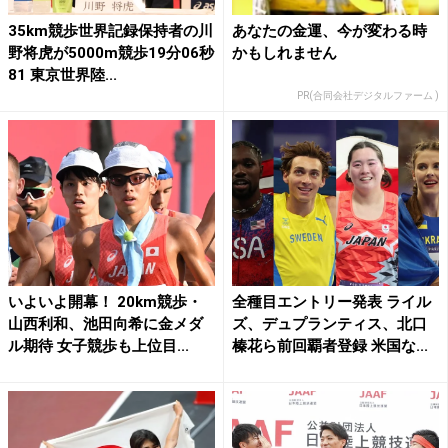
35km競歩世界記録保持者の川
あなたの金運、今が変わる時
野将虎が5000m競歩19分06秒
かもしれません
81 東京世界陸...
PR(合同会社デジタルファーム )
いよいよ開幕！ 20km競歩・
全種目エントリー発表 ライル
山西利和、池田向希に金メダ
ズ、デュプランティス、北口
ル期待 女子競歩も上位目...
榛花ら前回覇者登録 米国な...