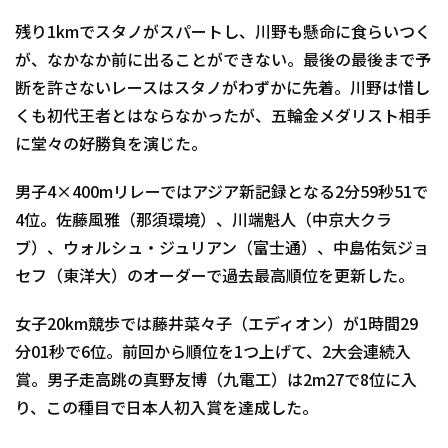
残り1kmでスタノがスパートし、川野も懸命に食らいつく
が、なかなか前に出ることができない。最後の最後まで予
断を許さないレースはスタノがわずかに先着。川野は惜し
くも初代王者とはならなかったが、五輪金メダリスト相手
に堂々の好勝負を演じた。
男子4×400mリレーではアジア新記録となる2分59秒51で
4位。佐藤風雅（那須環境）、川端魁人（中京大クラ
ブ）、ウォルシュ・ジュリアン（富士通）、中島佑気ジョ
セフ（東洋大）のオーダーで過去最高順位を更新した。
女子20km競歩では藤井菜々子（エディオン）が1時間29
分01秒で6位。前回から順位を1つ上げて、2大会連続入
賞。男子走高跳の真野友博（九電工）は2m27で8位に入
り、この種目で日本人初入賞を達成した。