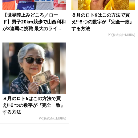
【世界陸上みどころ／ロー
８月のロト6はこの方法で買
ド】男子20km競歩で山西利和
え!!６つの数字が『完全一致』
が3連覇に挑戦 最大のライ...
する方法
PR(株式会社MURA)
８月のロト6はこの方法で買
え!!６つの数字が『完全一致』
する方法
PR(株式会社MURA)