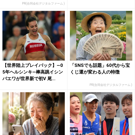
PR(合同会社デジタルファーム )
【世界陸上プレイバック】―0
「SNSでも話題」60代から宝
5年ヘルシンキ―棒高跳イシン
くじ運が変わる人の特徴
バエワが世界新で初V 尾...
PR(合同会社デジタルファーム )