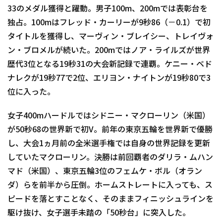
33のメダル獲得と躍動。男子100m、200mでは表彰台を
独占。100mはフレッド・カーリーが9秒86（－0.1）で初
タイトルを獲得し、マーヴィン・ブレイシー、トレイヴォ
ン・ブロメルが続いた。200mではノア・ライルズが世界
歴代3位となる19秒31の大会新記録で連覇。ケニー・ベド
ナレクが19秒77で2位、エリヨン・ナイトンが19秒80で3
位に入った。
女子400mハードルではシドニー・マクローリン（米国）
が50秒68の世界新で初V。前年の東京五輪を世界新で優勝
し、大会1ヵ月前の全米選手権では自身の世界記録を更新
していたマクローリン。決勝は前回覇者のダリラ・ムハン
マド（米国）、東京五輪3位のフェムケ・ボル（オラン
ダ）らを前半から圧倒。ホームストレートに入っても、ス
ピードを落とすことなく、そのままフィニッシュラインを
駆け抜け、女子選手未踏の「50秒台」に突入した。