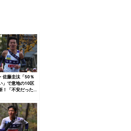
・佐藤圭汰「50％
い」で意地の10区
新！「不安だった
新できて良...