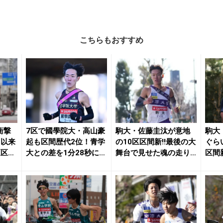
こちらもおすすめ
衝撃
7区で國學院大・高山豪
駒大・佐藤圭汰が意地
駒大
月以来
起も区間歴代2位！青学
の10区区間新!!最後の大
ぐら
区区間
大との差を1分28秒に詰
舞台で見せた魂の走り
区間
める「希望を...
／箱根駅伝 |...
けど更