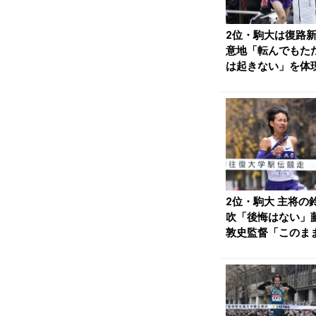
2位・駒大は復路新
意地「転んでもた
は起きない」を体現
しさ胸に来年のリ..
2位・駒大 主将の
吹「後悔はない」
敦史監督「このま
は終われない」1...