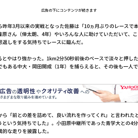
広告の下にコンテンツが続きます
ら昨年3月以来の実戦となった佐藤は「10ヵ月ぶりのレースで
篠原さん（倖太朗、4年）やいろんな人に助けていただいて、
恩返しをする気持ちでレースに臨んだ。
とやはり強かった。1km2分50秒前後のペースで淡々と押した。
でもある中大・岡田開成（1年）を捕らえると、その後も一人
から「前との差を詰めて、良い流れを作ってくれ」と言われた
という気持ちでした」。小田原中継所であった青学大との4分0
異的な走りを披露した。