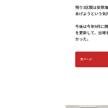
残り3区間は安原
あげようという気
今後は今年9月に開
を更新して、出場
かった。
次ページ: