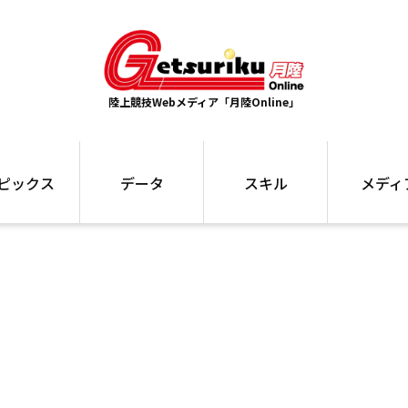
陸上競技Webメディア「月陸Online」
ピックス
データ
スキル
メディ
ズ
ランキング
トレーニング
インタビュー
ォ
最高記録
お役立ち情報
大会ギャラリ
コラム
世界大会
箱根駅伝
国内大会
写真記事
ム
駅伝データ
ント
選手名鑑
スケジュール
関連リンク