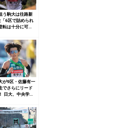
狙う駒大は往路新
位「6区で詰められ
逆転は十分に可
箱根駅伝 | ...
大が9区・佐藤有一
走でさらにリード
！ 日大、中央学
帝京大が僅差の...