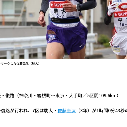
をマークした佐藤圭汰（駒大）
伝・復路（神奈川・箱根町～東京・大手町／5区間109.6km）
の復路が行われ、7区は駒大・
佐藤圭汰
（3年）が1時間0分43