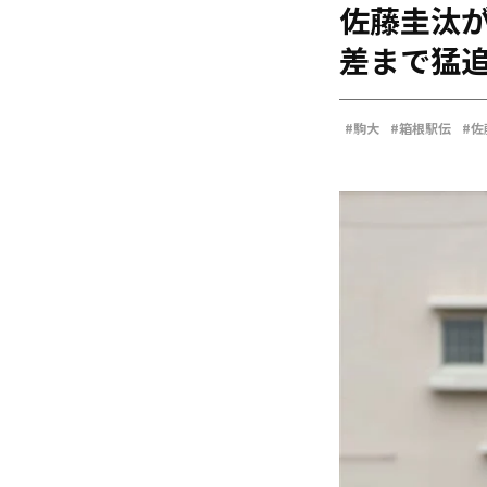
佐藤圭汰が
海外
五輪
差まで猛追
好記録
大会結果
#駒大
#箱根駅伝
#佐