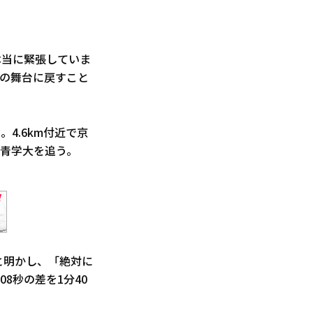
本当に緊張していま
この舞台に戻すこと
4.6km付近で京
で青学大を追う。
と明かし、「絶対に
8秒の差を1分40