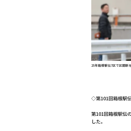
25年箱根駅伝7区で区間新
◇第101回箱根駅
第101回箱根駅伝
した。