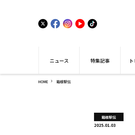
ニュース
特集記事
ト
国内
世界陸上
シュー
HOME
箱根駅伝
駅伝
特集
インフ
箱根駅伝
学生長距離
編集部
大学
高校・中学
PR
高校
アラカルト
アイテ
箱根駅伝
中学
プレゼ
2025.01.03
世界陸上
日本代表