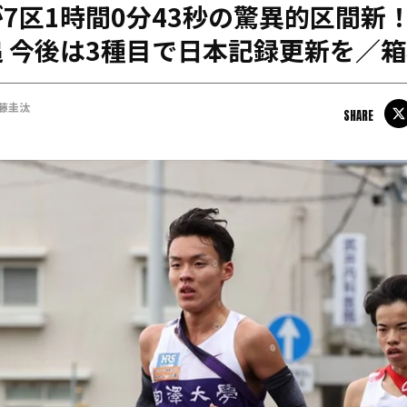
7区1時間0分43秒の驚異的区間新！ 
日本学連加盟大学
 今後は3種目で日本記録更新を／
藤圭汰
SHARE