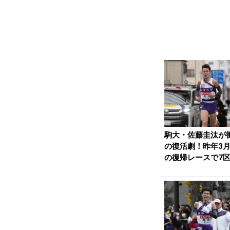
駒大・佐藤圭汰が
の復活劇！昨年3
の復帰レースで7
新／箱根駅伝 |...