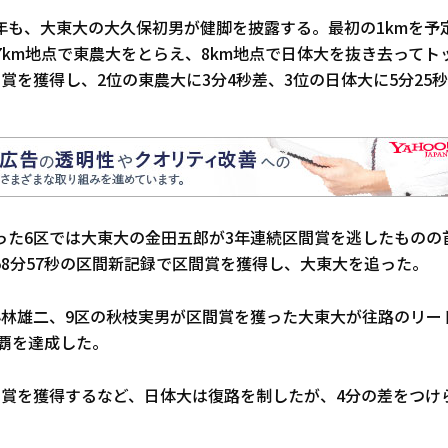
年も、大東大の大久保初男が健脚を披露する。最初の1kmを予定
7km地点で東農大をとらえ、8km地点で日体大を抜き去って
賞を獲得し、2位の東農大に3分4秒差、3位の日体大に5分25
った6区では大東大の金田五郎が3年連続区間賞を逃したものの
58分57秒の区間新記録で区間賞を獲得し、大東大を追った。
小林雄二、9区の秋枝実男が区間賞を獲った大東大が往路のリー
連覇を達成した。
間賞を獲得するなど、日体大は復路を制したが、4分の差をつけ