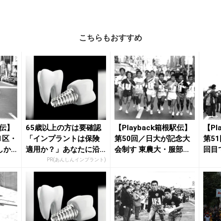
こちらもおすすめ
駅伝】
65歳以上の方は要確認
【Playback箱根駅伝】
【Pl
1区・
「インプラントは保険
第50回／日大が記念大
第5
しか
適用か？」あなたに沿
会制す 東農大・服部誠
回目
った治療法や費用を...
が2区で...
路とも
PR(あんしんインプラント)