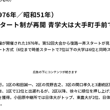
のもの）
976年／昭和51年）
タート制が再開 青学大は大手町手前
が開催された1976年。第52回大会から復路一斉スタートが見
ート方式（6位まで時差スタートで7位以下の大学は6位と同時
広告の下にコンテンツが続きます
行。1区の和田誠一、2区の荒野吉之、3区の関口孝久と3連続
は、1区で12位と出遅れるが、2区以降、徐々に順位を押し上げ
を獲得。小田原中継所では日体大がトップ、東農大が2位、日体
く。