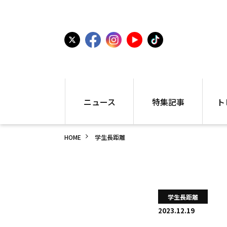
ニュース
特集記事
ト
国内
世界陸上
シュー
HOME
学生長距離
駅伝
特集
インフ
箱根駅伝
学生長距離
編集部
大学
高校・中学
PR
高校
アラカルト
アイテ
学生長距離
中学
プレゼ
2023.12.19
世界陸上
日本代表