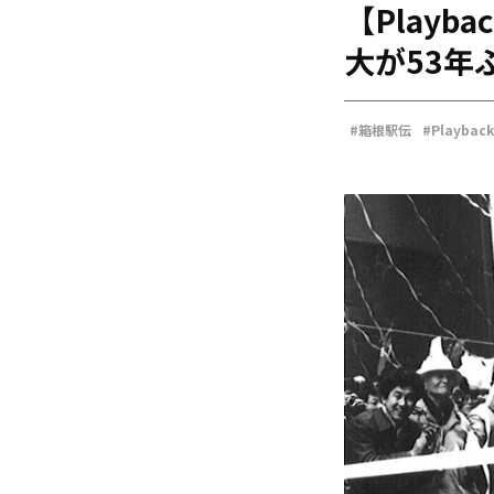
【Play
海外
五輪
大が53年
好記録
大会結果
#箱根駅伝
#Playba