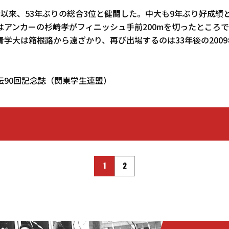
以来、53年ぶりの総合3位と健闘した。中大も9年ぶり好成績
はアンカーの杉崎孝がフィニッシュ手前200mを切ったところ
学大は箱根路から遠ざかり、再び出場するのは33年後の2009
伝90回記念誌（関東学生連盟）
1
2