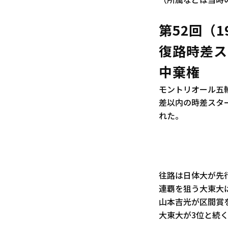
（所属などは当時
第52回（1
復路時差ス
中棄権
モントリオール五輪
差以内の時差スタ
れた。
往路は日体大が先
連覇を狙う大東大
山本吉光が区間賞
大東大が3位と続