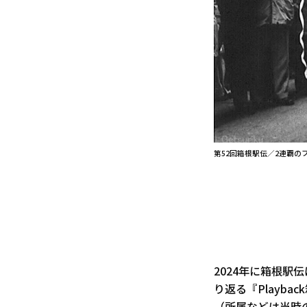
第52回箱根駅伝／2連覇
2024年に箱根駅
り返る『Playb