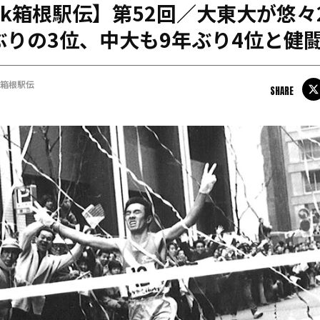
back箱根駅伝】第52回／大東大が悠々
日本学連加盟大学
ぶりの3位、中大も9年ぶり4位と健
ck箱根駅伝
SHARE