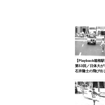
【Playback箱根
第53回／日体大が
石井隆士の飛び出
ら首位譲...