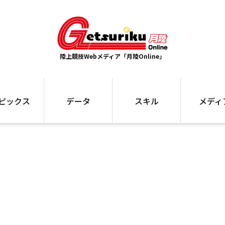
陸上競技Webメディア「月陸Online」
ピックス
データ
スキル
メディ
ズ
ランキング
トレーニング
インタビュー
ォ
最高記録
お役立ち情報
大会ギャラリ
コラム
世界大会
箱根駅伝
国内大会
写真記事
ム
駅伝データ
ント
選手名鑑
スケジュール
関連リンク