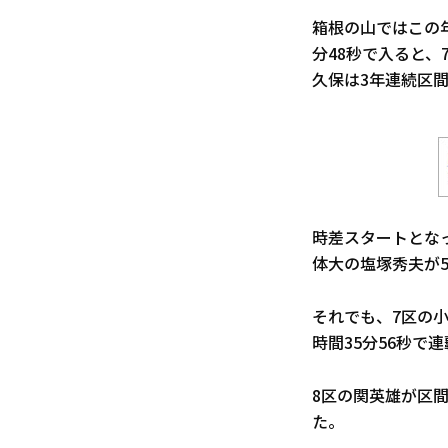
箱根の山ではこの
分48秒で入ると、
久保は3年連続区間
時差スタートとな
体大の塩塚秀夫が
それでも、7区の
時間35分56秒で
8区の関英雄が区
た。