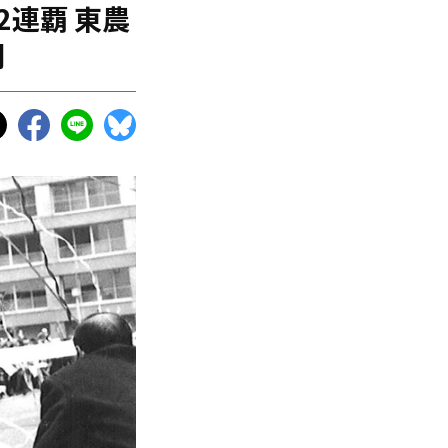
2連覇 東農
闘