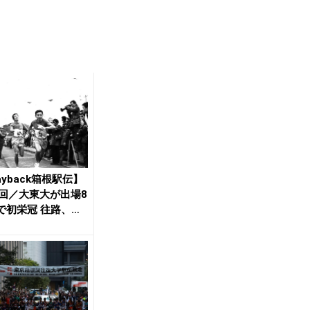
ayback箱根駅伝】
1回／大東大が出場8
で初栄冠 往路、復
...