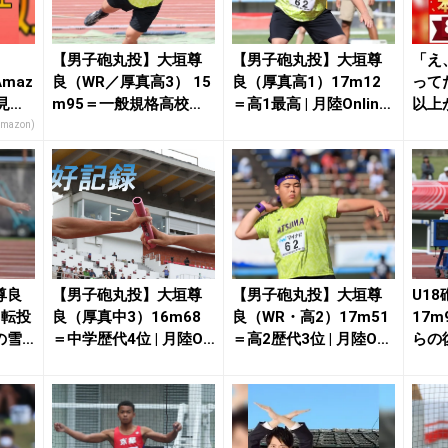
【男子砲丸投】大垣尊
【男子砲丸投】大垣尊
「え
maz
良（WR／厚真高3） 15
良（厚真高1）17m12
って
見逃
m95＝一般規格高校歴
＝高1最高 | 月陸Online
以上
代6位 | ...
｜月...
onの
Amazon)
尊良
【男子砲丸投】大垣尊
【男子砲丸投】大垣尊
U1
回転投
良（厚真中3）16m68
良（WR・高2）17m51
17m
の雪
＝中学歴代4位 | 月陸On
＝高2歴代3位 | 月陸Onli
らの
line...
n...
覚を取