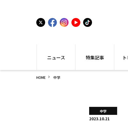
ニュース
特集記事
ト
国内
世界陸上
シュー
HOME
中学
駅伝
特集
インフ
箱根駅伝
学生長距離
編集部
大学
高校・中学
PR
高校
アラカルト
アイテ
中学
中学
プレゼ
2023.10.21
世界陸上
日本代表