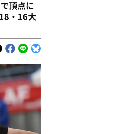
3で頂点に
8・16大