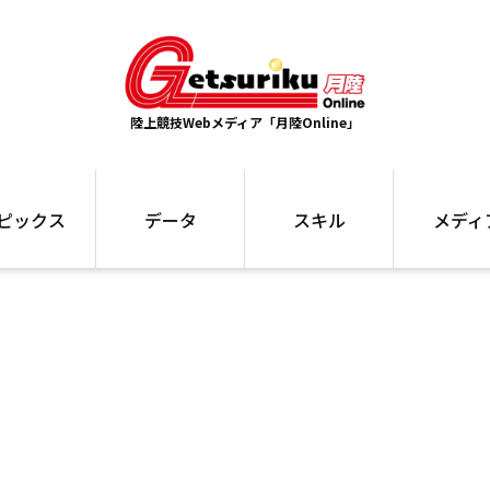
陸上競技Webメディア「月陸Online」
ピックス
データ
スキル
メディ
ズ
ランキング
トレーニング
インタビュー
ォ
最高記録
お役立ち情報
大会ギャラリ
コラム
世界大会
箱根駅伝
国内大会
写真記事
ム
駅伝データ
ント
選手名鑑
スケジュール
関連リンク