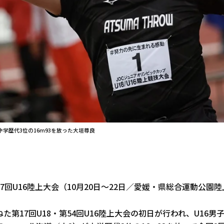
中学歴代3位の16m93を放った大垣尊良
第57回U16陸上大会（10月20日～22日／愛媛・県総合運動公園
た第17回U18・第54回U16陸上大会の初日が行われ、U16