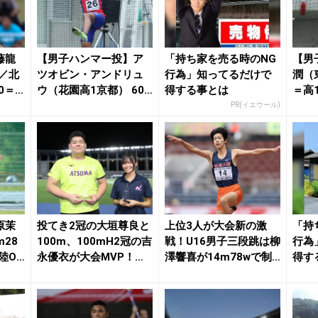
藤龍
【男子ハンマー投】ア
「持ち家を売る時のNG
【男
／北
ツオビン・アンドリュ
行為」知ってるだけで
潤（東
0＝
ウ（花園高1京都） 60
得する事とは
＝高
m41＝高1歴代...
50m
PR(イエウール)
原茉
投てき2冠の大垣尊良と
上位3人が大会新の激
「持
m28
100m、100mH2冠の吉
戦！U16男子三段跳は柳
行為
陸On
永優衣が大会MVP！
澤響喜が14m78wで制
得す
「すごくう...
す 2位の磯...