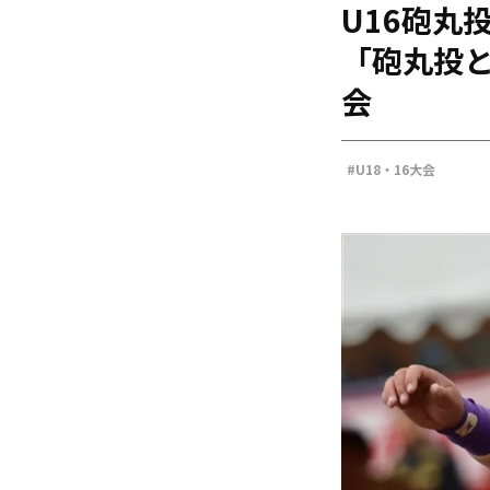
U16砲丸
海外
五輪
「砲丸投と
好記録
会
大会結果
#U18・16大会