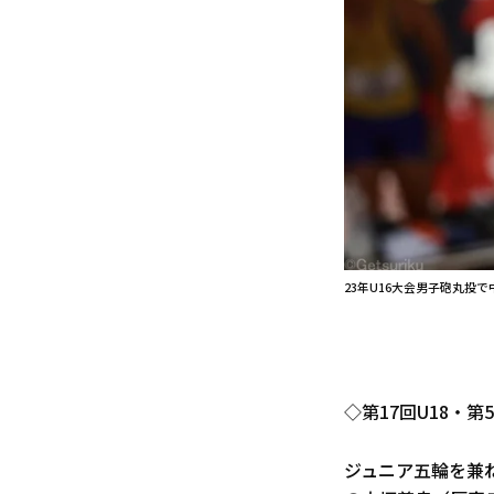
23年U16大会男子砲丸投で
◇第17回U18・
ジュニア五輪を兼ね