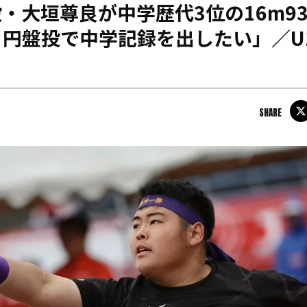
投・大垣尊良が中学歴代3位の16m9
日本学連加盟大学
円盤投で中学記録を出したい」／U1
SHARE