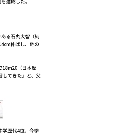
冠を達成した。
である石丸大智（純
4cm伸ばし、他の
8m20（日本歴
習してきた」と、父
も中学歴代4位、今季