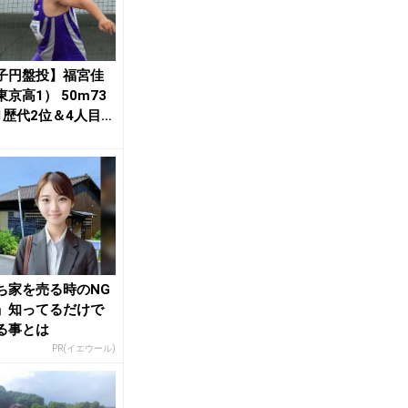
子円盤投】福宮佳
京高1） 50m73
1歴代2位＆4人目の
オー...
ち家を売る時のNG
」知ってるだけで
る事とは
PR(イエウール)