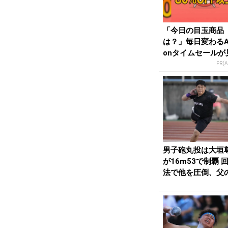
「今日の目玉商品
は？」毎日変わるA
onタイムセールが
せない
PR(
男子砲丸投は大垣
が16m53で制覇 
法で他を圧倒、父
辱果たす／愛媛...