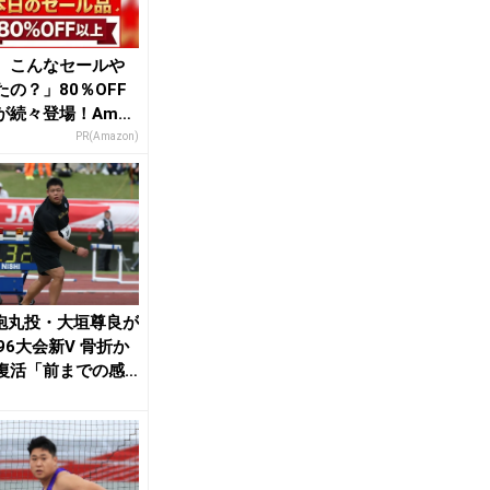
、こんなセールや
たの？」80％OFF
が続々登場！Amaz
本気が...
PR(Amazon)
8砲丸投・大垣尊良が
96大会新V 骨折か
復活「前までの感
り戻...