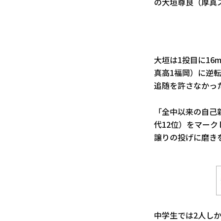
の大垣尊良（厚真ス
大垣は1投目に16
真高1福岡）に逆転
追随を許さなかっ
「全中以来の自己
代12位）をマー
譲りの投げに磨き
中学生では2人しか