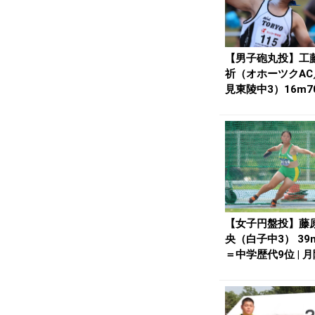
【男子砲丸投】工
祈（オホーツクAC
見東陵中3）16m7
中学歴代4位タ...
【女子円盤投】藤
央（白子中3） 39
＝中学歴代9位 | 月
lin...