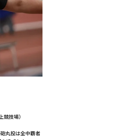
陸上競技場）
男子砲丸投は全中覇者