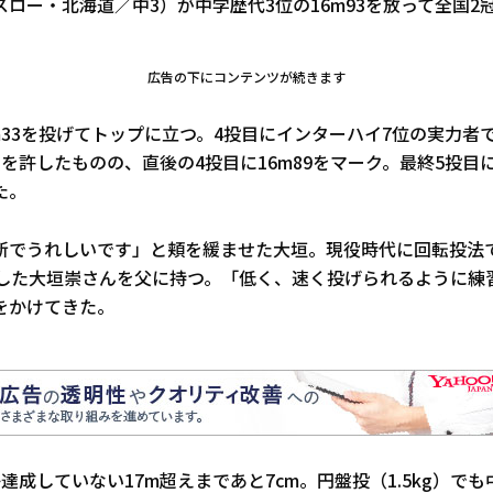
ロー・北海道／中3）が中学歴代3位の16m93を放って全国2
広告の下にコンテンツが続きます
m33を投げてトップに立つ。4投目にインターハイ7位の実力者
を許したものの、直後の4投目に16m89をマーク。最終5投目に
た。
新でうれしいです」と頬を緩ませた大垣。現役時代に回転投法で1
クした大垣崇さんを父に持つ。「低く、速く投げられるように練
をかけてきた。
達成していない17m超えまであと7cm。円盤投（1.5kg）で