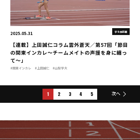
学生長距離
2025.05.31
【連載】上田誠仁コラム雲外蒼天／第57回「節目
の関東インカレ～チームメイトの声援を身に纏っ
て～」
#関東インカレ
#上田誠仁
#山梨学大
1
2
3
4
5
次へ