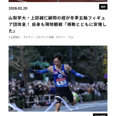
国内
2026.02.20
山梨学大・上田誠仁顧問の姪が冬季五輪フィギュ
ア団体金！ 自身も現地観戦「感動とともに安堵し
た」
#上田誠仁
#ミラノ・コルティナ五輪
#エリー・カム