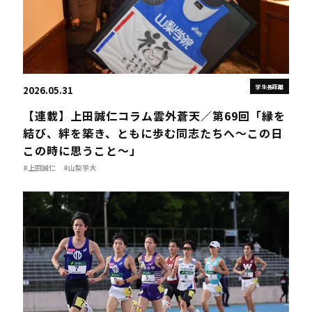
学生長距離
2026.05.31
【連載】上田誠仁コラム雲外蒼天／第69回「縁を
結び、絆を築き、ともに歩む同志たちへ～この日
この時に思うこと～」
#上田誠仁
#山梨学大