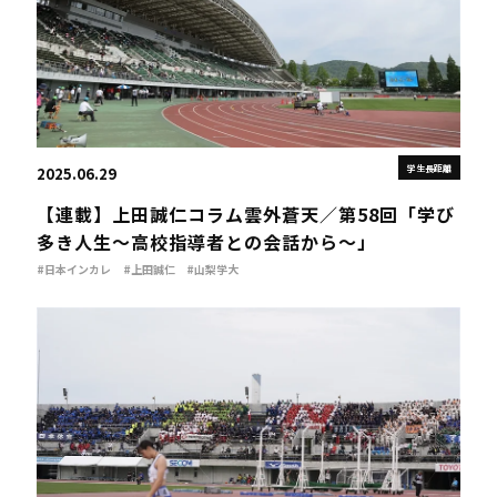
学生長距離
2025.06.29
【連載】上田誠仁コラム雲外蒼天／第58回「学び
多き人生～高校指導者との会話から～」
#日本インカレ
#上田誠仁
#山梨学大