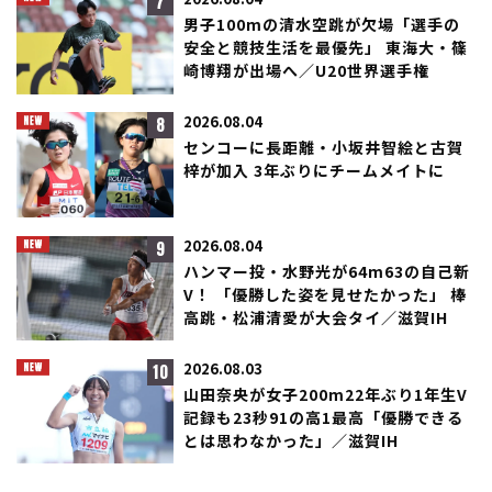
7
2026.08.04
男子100mの清水空跳が欠場「選手の
安全と競技生活を最優先」 東海大・篠
崎博翔が出場へ／U20世界選手権
8
2026.08.04
センコーに長距離・小坂井智絵と古賀
梓が加入 3年ぶりにチームメイトに
9
2026.08.04
ハンマー投・水野光が64m63の自己新
V！ 「優勝した姿を見せたかった」 棒
高跳・松浦清愛が大会タイ／滋賀IH
10
2026.08.03
山田奈央が女子200m22年ぶり1年生V
記録も23秒91の高1最高「優勝できる
とは思わなかった」／滋賀IH