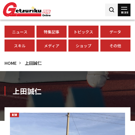
MENU
ニュース
特集記事
トピックス
データ
スキル
メディア
ショップ
その他
HOME
上田誠仁
上田誠仁