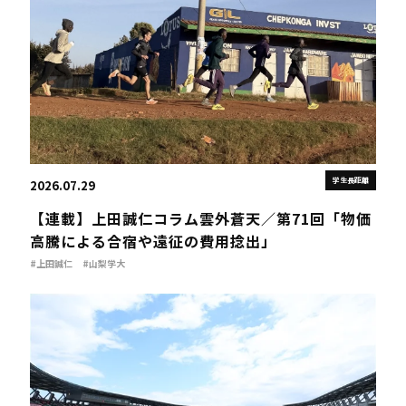
学生長距離
2026.07.29
【連載】上田誠仁コラム雲外蒼天／第71回「物価
高騰による合宿や遠征の費用捻出」
#上田誠仁
#山梨学大