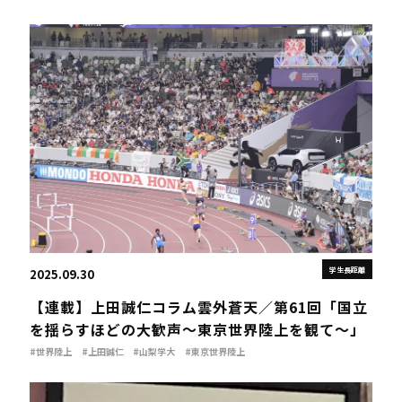
学生長距離
2025.09.30
【連載】上田誠仁コラム雲外蒼天／第61回「国立
を揺らすほどの大歓声～東京世界陸上を観て～」
#世界陸上
#上田誠仁
#山梨学大
#東京世界陸上