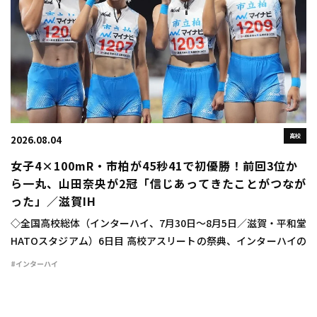
高校
2026.08.04
女子4×100mR・市柏が45秒41で初優勝！前回3位か
ら一丸、山田奈央が2冠「信じあってきたことがつなが
った」／滋賀IH
◇全国高校総体（インターハイ、7月30日～8月5日／滋賀・平和堂
HATOスタジアム）6日目 高校アスリートの祭典、インターハイの
6日目が行われ、女子4×100mリレーは市柏（千葉）が45秒41で
#インターハイ
初優勝を飾った。 タイムレ […]