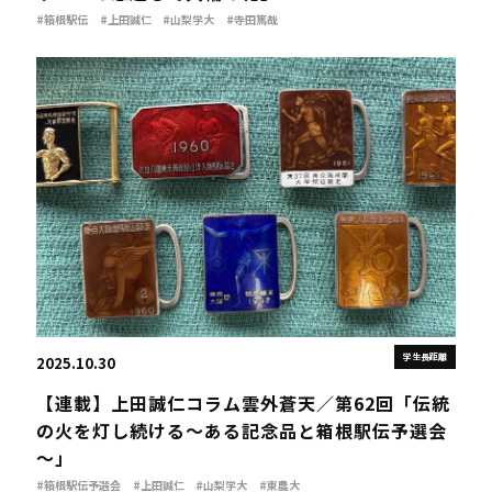
#箱根駅伝
#上田誠仁
#山梨学大
#寺田篤哉
学生長距離
2025.10.30
【連載】上田誠仁コラム雲外蒼天／第62回「伝統
の火を灯し続ける～ある記念品と箱根駅伝予選会
～」
#箱根駅伝予選会
#上田誠仁
#山梨学大
#東農大