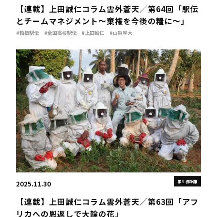
【連載】上田誠仁コラム雲外蒼天／第64回「駅伝
とチームマネジメント～棄権を今後の糧に～」
#箱根駅伝
#全国高校駅伝
#上田誠仁
#山梨学大
学生長距離
2025.11.30
【連載】上田誠仁コラム雲外蒼天／第63回「アフ
リカへの恩返しで大輪の花」