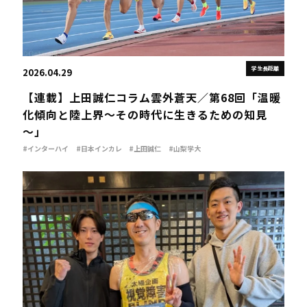
学生長距離
2026.04.29
【連載】上田誠仁コラム雲外蒼天／第68回「温暖
化傾向と陸上界～その時代に生きるための知見
～」
#インターハイ
#日本インカレ
#上田誠仁
#山梨学大