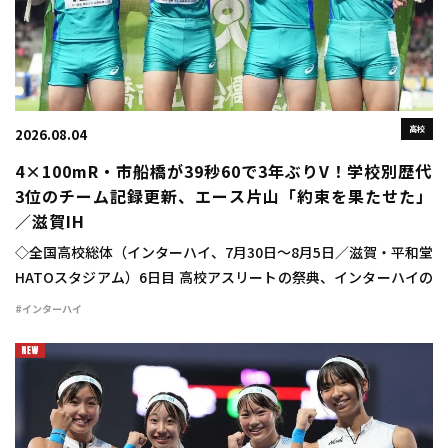
高校
2026.08.04
4×100mR・市船橋が39秒60で3年ぶりV！学校別歴代
3位のチーム記録更新、エース片山「約束を果たせた」
／滋賀IH
◇全国高校総体（インターハイ、7月30日～8月5日／滋賀・平和堂
HATOスタジアム）6日目 高校アスリートの祭典、インターハイの
6日目が行われ、男子4×100mリレーは市船橋（千葉）が高校歴代
#インターハイ
5位、学校別高校歴代3位のチ […]