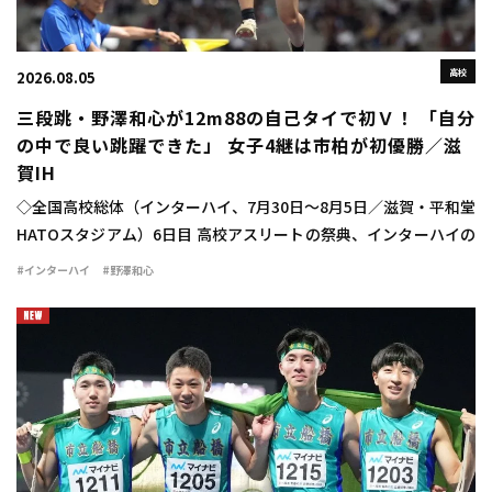
高校
2026.08.05
三段跳・野澤和心が12m88の自己タイで初Ｖ！ 「自分
の中で良い跳躍できた」 女子4継は市柏が初優勝／滋
賀IH
◇全国高校総体（インターハイ、7月30日～8月5日／滋賀・平和堂
HATOスタジアム）6日目 高校アスリートの祭典、インターハイの
6日目が行われ、女子三段跳では野澤和心（甲府南2山梨）が
#インターハイ
#野澤和心
12m88（＋1.2）で優勝を飾った […]