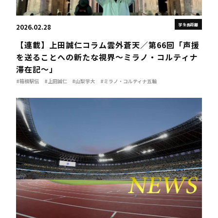
学生長距離
2026.02.28
【連載】上田誠仁コラム雲外蒼天／第66回「声援
を送ることへの新たな視界～ミラノ・コルティナ
滞在記～」
#箱根駅伝
#上田誠仁
#山梨学大
#ミラノ・コルティナ五輪