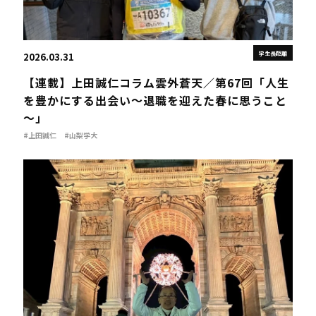
学生長距離
2026.03.31
【連載】上田誠仁コラム雲外蒼天／第67回「人生
を豊かにする出会い～退職を迎えた春に思うこと
～」
#上田誠仁
#山梨学大