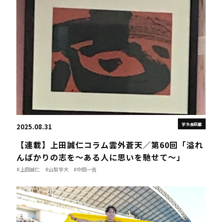
学生長距離
2025.08.31
【連載】上田誠仁コラム雲外蒼天／第60回「溢れ
んばかりの志を～ある人に思いを馳せて～」
#上田誠仁
#山梨学大
#中田一吉