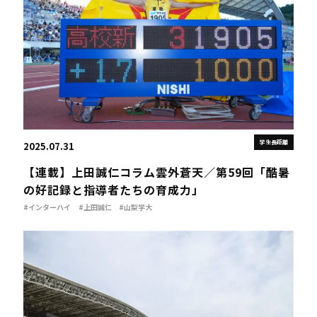
学生長距離
2025.07.31
【連載】上田誠仁コラム雲外蒼天／第59回「酷暑
の好記録と指導者たちの育成力」
#インターハイ
#上田誠仁
#山梨学大