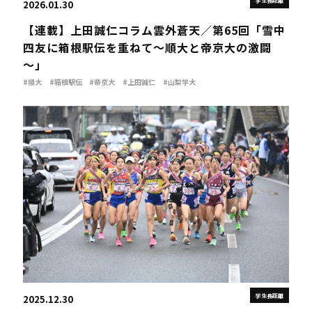
学生長距離
2026.01.30
【連載】上田誠仁コラム雲外蒼天／第65回「雪中
四友に箱根駅伝を重ねて～順大と帝京大の激闘
～」
#順大
#箱根駅伝
#帝京大
#上田誠仁
#山梨学大
学生長距離
2025.12.30