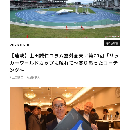
学生長距離
2026.06.30
【連載】上田誠仁コラム雲外蒼天／第70回「サッ
カーワールドカップに触れて～寄り添ったコーチ
ング～」
#上田誠仁
#山梨学大