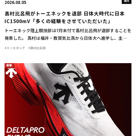
国内
2026.08.05
髙村比呂飛がトーエネックを退部 日体大時代に日本
IC1500mV「多くの経験をさせていただいた」
トーエネック陸上競技部は7月末付で髙村比呂飛が退部することを
発表した。 高村は福井・敦賀気比高から日体大へ進学し、主に中
距離で活躍。1500mで2年時に3分42秒76をマークすると、3、4年
#トーエネック
#髙村比呂飛
時には関東インカレ1500mで […]