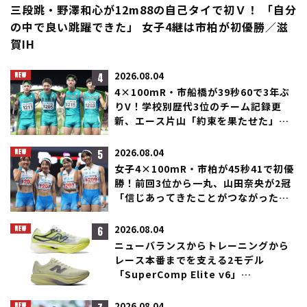
三段跳・野澤和心が12m88の自己タイで初Ｖ！ 「自分
の中で良い跳躍できた」 女子4継は市柏が初優勝／滋
賀IH
4
2026.08.04
4×100mR・市船橋が39秒60で3年ぶ
りV！学校別歴代3位のチーム記録更
新、エース片山「約束を果たせた」／
滋賀IH
5
2026.08.04
女子4×100mR・市柏が45秒41で初優
勝！前回3位から一丸、山田奈央が2冠
「信じあってきたことがつながった」
／滋賀IH
6
2026.08.04
ニューバランスからトレーニングから
レース本番までを支える2モデル
「SuperComp Elite v6」
「SuperComp Rebel」が登場！